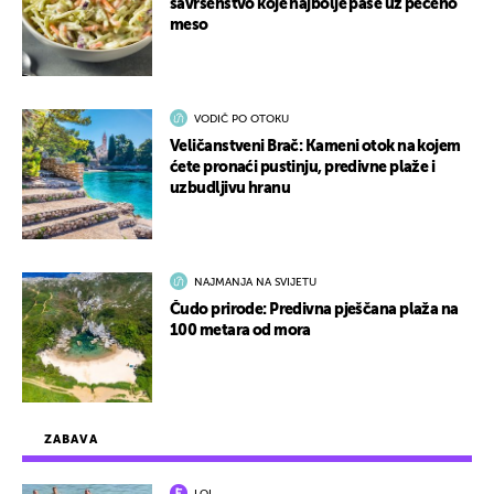
savršenstvo koje najbolje paše uz pečeno
meso
VODIČ PO OTOKU
Veličanstveni Brač: Kameni otok na kojem
ćete pronaći pustinju, predivne plaže i
uzbudljivu hranu
NAJMANJA NA SVIJETU
Čudo prirode: Predivna pješčana plaža na
100 metara od mora
ZABAVA