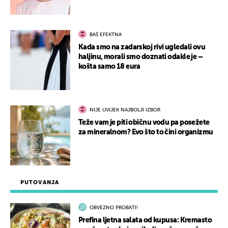
BAŠ EFEKTNA
Kada smo na zadarskoj rivi ugledali ovu
haljinu, morali smo doznati odakle je –
košta samo 18 eura
NIJE UVIJEK NAJBOLJI IZBOR
Teže vam je piti običnu vodu pa posežete
za mineralnom? Evo što to čini organizmu
PUTOVANJA
OBVEZNO PROBATI!
Prefina ljetna salata od kupusa: Kremasto