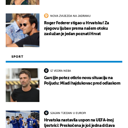
NOVA ZVIJEZDA NA JADRANU
Roger Federer stigao u Hrvatsku! Za
njegovu ljubav prema našem otoku
zaslužan je jedan poznati Hrvat
SPORT
IZ VEDRA NEBA
Garcijin potez otkrio novu situaciju na
Poljudu: Mladi hajdukovac pred odlaskom
SJAJAN TJEDAN U EUROPI
Hrvatska nastavila uspon na UEFA-inoj
ljestvici: Preskočena je još jedna država