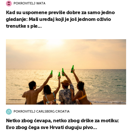
POKROVITELJ WATA
Kad su uspomene previše dobre za samo jedno
gledanje: Mali uređaj koji je još jednom oživio
trenutke s ple...
POKROVITELJ CARLSBERG CROATIA
Netko zbog ćevapa, netko zbog drške za motiku:
Evo zbog čega sve Hrvati duguju pivo...