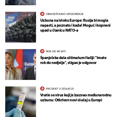
OBAVJEŠTAJNO UPOZORENJE
Uzbuna na istoku Europe: Rusija bi mogla
napasti, a poznato i kada! Moguć i kopneni
upad u članicu NATO-a
ROK OD 48 SATI
Španjolska dala ultimatum Italiji: "Imate
rok do nedjelje", stigao je odgovor
PACIJENT U IZOLACIJI
Vratio se virus koji je izazvao međunarodnu
uzbunu: Otkriven novi slučaj u Europi