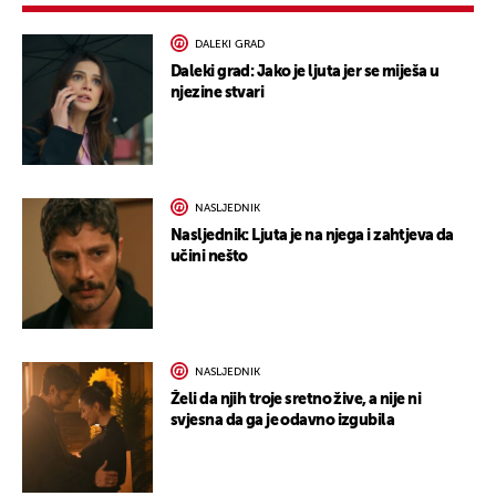
DALEKI GRAD
Daleki grad: Jako je ljuta jer se miješa u
njezine stvari
NASLJEDNIK
Nasljednik: Ljuta je na njega i zahtjeva da
učini nešto
NASLJEDNIK
Želi da njih troje sretno žive, a nije ni
svjesna da ga je odavno izgubila