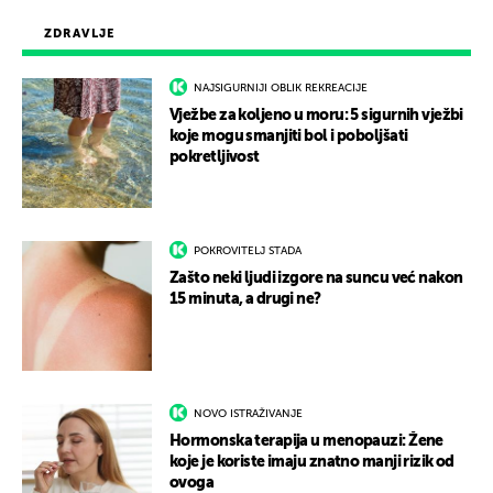
ZDRAVLJE
NAJSIGURNIJI OBLIK REKREACIJE
Vježbe za koljeno u moru: 5 sigurnih vježbi
koje mogu smanjiti bol i poboljšati
pokretljivost
POKROVITELJ STADA
Zašto neki ljudi izgore na suncu već nakon
15 minuta, a drugi ne?
NOVO ISTRAŽIVANJE
Hormonska terapija u menopauzi: Žene
koje je koriste imaju znatno manji rizik od
ovoga