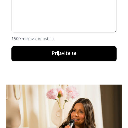
1500 znakova preostalo
Prijavite se