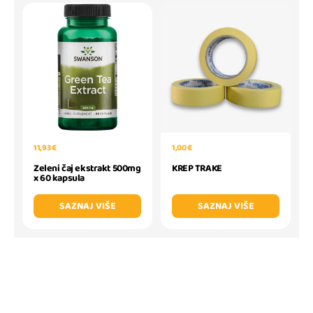
11,93 €
1,00 €
Zeleni čaj ekstrakt 500mg
KREP TRAKE
x 60 kapsula
SAZNAJ VIŠE
SAZNAJ VIŠE