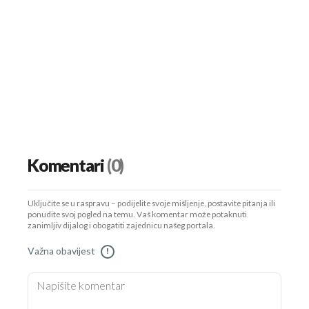
Komentari
(0)
Uključite se u raspravu – podijelite svoje mišljenje, postavite pitanja ili
ponudite svoj pogled na temu. Vaš komentar može potaknuti
zanimljiv dijalog i obogatiti zajednicu našeg portala.
Važna obavijest
!