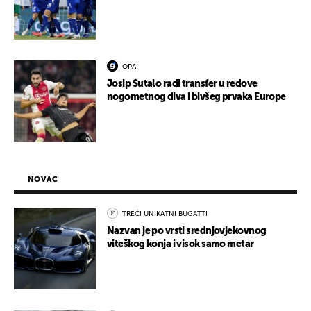
OPA!
Josip Šutalo radi transfer u redove
nogometnog diva i bivšeg prvaka Europe
NOVAC
TREĆI UNIKATNI BUGATTI
Nazvan je po vrsti srednjovjekovnog
viteškog konja i visok samo metar