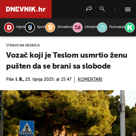
Vijesti
Sport
Showbizz
Lifestyle
Putovanja
PRETRAŽITE VIJESTI
STRAVIČNA NESREĆA
Vozač koji je Teslom usmrtio ženu
pušten da se brani sa slobode
Piše
I. B.,
25. lipnja 2025. @ 15:47
KOMENTARI