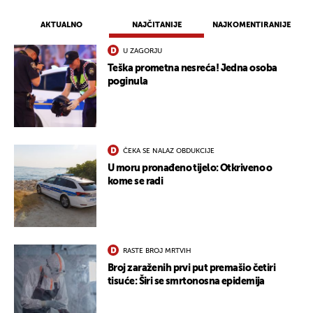
AKTUALNO
NAJČITANIJE
NAJKOMENTIRANIJE
U ZAGORJU
Teška prometna nesreća! Jedna osoba
poginula
ČEKA SE NALAZ OBDUKCIJE
U moru pronađeno tijelo: Otkriveno o
kome se radi
RASTE BROJ MRTVIH
Broj zaraženih prvi put premašio četiri
tisuće: Širi se smrtonosna epidemija