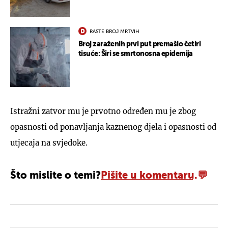
RASTE BROJ MRTVIH
Broj zaraženih prvi put premašio četiri
tisuće: Širi se smrtonosna epidemija
Istražni zatvor mu je prvotno određen mu je zbog
opasnosti od ponavljanja kaznenog djela i opasnosti od
utjecaja na svjedoke.
Što mislite o temi?
Pišite u komentaru.