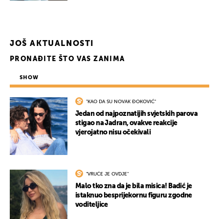
UKLJUČITE NOTIFIKACIJE
JOŠ AKTUALNOSTI
PRONAĐITE ŠTO VAS ZANIMA
SHOW
"KAO DA SU NOVAK ĐOKOVIĆ"
Jedan od najpoznatijih svjetskih parova
stigao na Jadran, ovakve reakcije
vjerojatno nisu očekivali
"VRUĆE JE OVDJE"
Malo tko zna da je bila misica! Badić je
istaknuo besprijekornu figuru zgodne
voditeljice