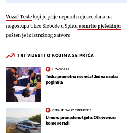
Vozač Tesle
koji je prije nepunih mjesec dana na
nogostupu Ulice Slobode u Splitu
usmrtio pješakinju
pušten je iz istražnog zatvora.
TRI VIJESTI O KOJIMA SE PRIČA
U ZAGORJU
Teška prometna nesreća! Jedna osoba
poginula
ČEKA SE NALAZ OBDUKCIJE
U moru pronađeno tijelo: Otkriveno o
kome se radi