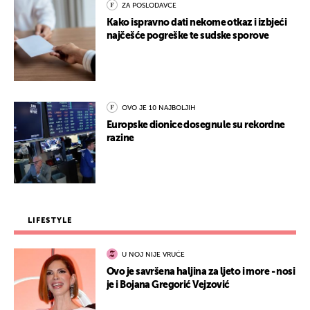
ZA POSLODAVCE
Kako ispravno dati nekome otkaz i izbjeći
najčešće pogreške te sudske sporove
OVO JE 10 NAJBOLJIH
Europske dionice dosegnule su rekordne
razine
LIFESTYLE
U NOJ NIJE VRUĆE
Ovo je savršena haljina za ljeto i more - nosi
je i Bojana Gregorić Vejzović