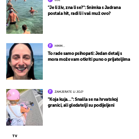
LOL
"Je li živ, zna li se?": Snimka s Jadrana
postala hit, radi li i vaš muž ovo?
HMM…
To rade samo psihopati: Jedan detalj s
mora može vam otkriti puno o prijateljima
ZAMJERATE LI JOJ?
"Koja kuja…": Snašla se na hrvatskoj
granici, ali gledatelji su podijeljeni
TV