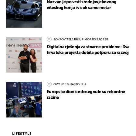
Nazvan je po vrsti srednjovjekovnog
viteškog konja i visok samo metar
POKROVITELJ PHILIP MORRIS ZAGREB
Digitalna rješenja za stvarne probleme: Dva
hrvatska projekta dobila potporu za razvoj
OVO JE 10 NAJBOLJIH
Europske dionice dosegnule su rekordne
razine
LIFESTYLE