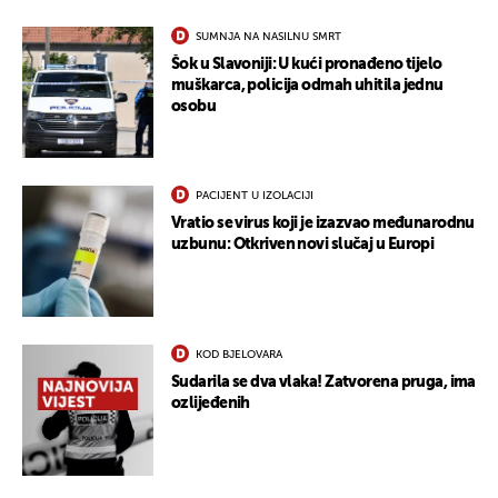
SUMNJA NA NASILNU SMRT
Šok u Slavoniji: U kući pronađeno tijelo
muškarca, policija odmah uhitila jednu
osobu
PACIJENT U IZOLACIJI
Vratio se virus koji je izazvao međunarodnu
uzbunu: Otkriven novi slučaj u Europi
KOD BJELOVARA
Sudarila se dva vlaka! Zatvorena pruga, ima
ozlijeđenih