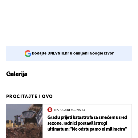
Dodajte DNEVNIK.hr u omiljeni Google izvor
Galerija
6
PROČITAJTE I OVO
NAPULJSKI SCENARIJ
Gradu prijeti katastrofa sa smećem usred
sezone, radnici postavili strogi
ultimatum: "Ne odstupamo ni milimetra"