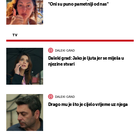
"Oni su puno pametniji od nas"
TV
DALEKI GRAD
Daleki grad: Jako je ljuta jer se miješa u
njezine stvari
DALEKI GRAD
Drago mu je što je cijelo vrijeme uz njega