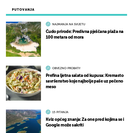
PUTOVANJA
NAJMANJA NA SVIJETU
Čudo prirode: Predivna pješčana plaža na
100 metara od mora
OBVEZNO PROBATI!
Prefina ljetna salata od kupusa: Kremasto
savršenstvo koje najbolje paše uz pečeno
meso
15 PITANJA
Kviz općeg znanja: Za one pred kojima se i
Google može sakriti