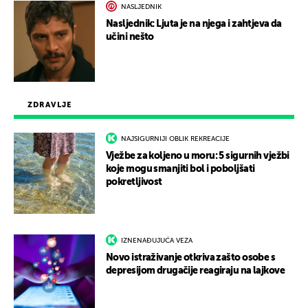
NASLJEDNIK
Nasljednik: Ljuta je na njega i zahtjeva da
učini nešto
ZDRAVLJE
NAJSIGURNIJI OBLIK REKREACIJE
Vježbe za koljeno u moru: 5 sigurnih vježbi
koje mogu smanjiti bol i poboljšati
pokretljivost
IZNENAĐUJUĆA VEZA
Novo istraživanje otkriva zašto osobe s
depresijom drugačije reagiraju na lajkove