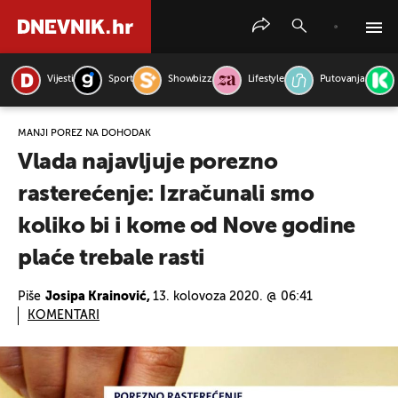
Vijesti
Sport
Showbizz
Lifestyle
Putovanja
PRETRAŽITE VIJESTI
MANJI POREZ NA DOHODAK
Vlada najavljuje porezno
rasterećenje: Izračunali smo
koliko bi i kome od Nove godine
plaće trebale rasti
Piše
Josipa Krainović,
13. kolovoza 2020. @ 06:41
KOMENTARI