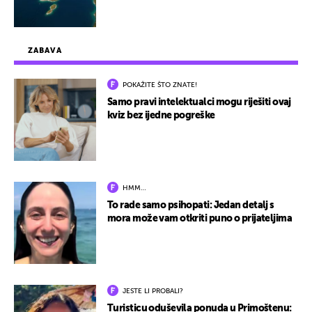
ZABAVA
POKAŽITE ŠTO ZNATE!
Samo pravi intelektualci mogu riješiti ovaj
kviz bez ijedne pogreške
HMM…
To rade samo psihopati: Jedan detalj s
mora može vam otkriti puno o prijateljima
JESTE LI PROBALI?
Turisticu oduševila ponuda u Primoštenu: