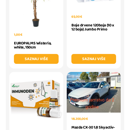
65,00 €
Boje drvene 120boja (10 x
12 boja) Jumbo Primo
1,00 €
EUROPALMS Wisteria,
white, 150cm
SAZNAJ VIŠE
SAZNAJ VIŠE
18.200,00 €
Mazda CX-30 1.8 Skyactiv-