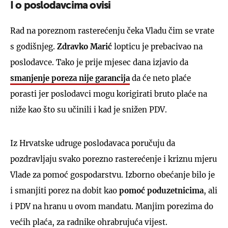
I o poslodavcima ovisi
Rad na poreznom rasterećenju čeka Vladu čim se vrate
s godišnjeg.
Zdravko Marić
lopticu je prebacivao na
poslodavce. Tako je prije mjesec dana izjavio da
smanjenje poreza nije garancija
da će neto plaće
porasti jer poslodavci mogu korigirati bruto plaće na
niže kao što su učinili i kad je snižen PDV.
Iz Hrvatske udruge poslodavaca poručuju da
pozdravljaju svako porezno rasterećenje i kriznu mjeru
Vlade za pomoć gospodarstvu. Izborno obećanje bilo je
i smanjiti porez na dobit kao
pomoć poduzetnicima
, ali
i PDV na hranu u ovom mandatu. Manjim porezima do
većih plaća, za radnike ohrabrujuća vijest.