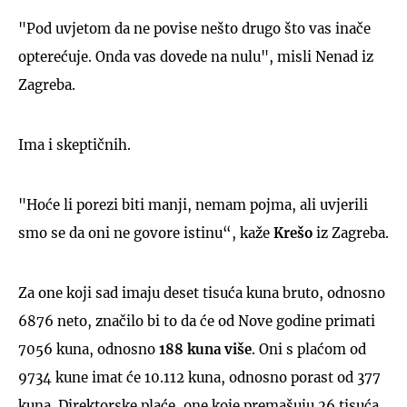
"Pod uvjetom da ne povise nešto drugo što vas inače
opterećuje. Onda vas dovede na nulu", misli Nenad iz
Zagreba.
Ima i skeptičnih.
"Hoće li porezi biti manji, nemam pojma, ali uvjerili
smo se da oni ne govore istinu“, kaže
Krešo
iz Zagreba.
Za one koji sad imaju deset tisuća kuna bruto, odnosno
6876 neto, značilo bi to da će od Nove godine primati
7056 kuna, odnosno
188 kuna više
. Oni s plaćom od
9734 kune imat će 10.112 kuna, odnosno porast od 377
kuna. Direktorske plaće, one koje premašuju 26 tisuća