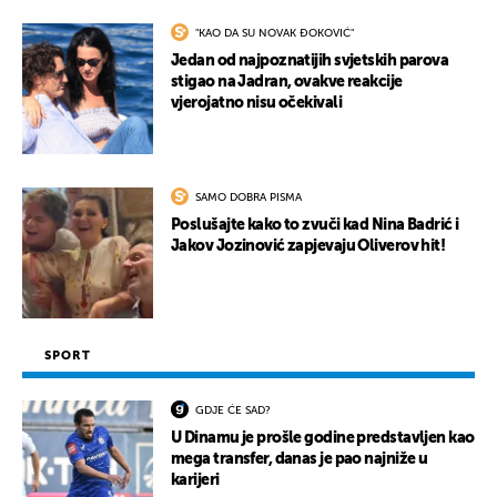
"KAO DA SU NOVAK ĐOKOVIĆ"
Jedan od najpoznatijih svjetskih parova
stigao na Jadran, ovakve reakcije
vjerojatno nisu očekivali
SAMO DOBRA PISMA
Poslušajte kako to zvuči kad Nina Badrić i
Jakov Jozinović zapjevaju Oliverov hit!
SPORT
GDJE ĆE SAD?
U Dinamu je prošle godine predstavljen kao
mega transfer, danas je pao najniže u
karijeri