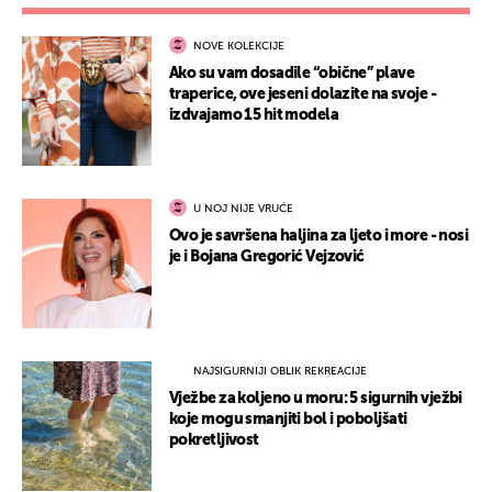
NOVE KOLEKCIJE
Ako su vam dosadile “obične” plave
traperice, ove jeseni dolazite na svoje -
izdvajamo 15 hit modela
U NOJ NIJE VRUĆE
Ovo je savršena haljina za ljeto i more - nosi
je i Bojana Gregorić Vejzović
NAJSIGURNIJI OBLIK REKREACIJE
Vježbe za koljeno u moru: 5 sigurnih vježbi
koje mogu smanjiti bol i poboljšati
pokretljivost