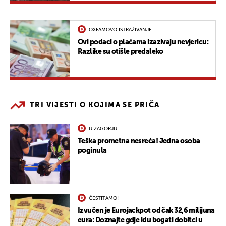
OXFAMOVO ISTRAŽIVANJE
Ovi podaci o plaćama izazivaju nevjericu:
Razlike su otišle predaleko
TRI VIJESTI O KOJIMA SE PRIČA
U ZAGORJU
Teška prometna nesreća! Jedna osoba
poginula
ČESTITAMO!
Izvučen je Eurojackpot od čak 32,6 milijuna
eura: Doznajte gdje idu bogati dobitci u