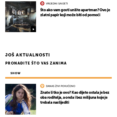
VRIJEDNI SAVJETI
Što ako vam gosti unište apartman? Ovo je
zlatni papir koji može biti od pomoći
JOŠ AKTUALNOSTI
PRONAĐITE ŠTO VAS ZANIMA
SHOW
DANAS ŽIVI POVUČENO
Znate li tko je ovo? Kao dijete ostala je bez
oba roditelja, a onda i bez milijuna koje je
trebala naslijediti