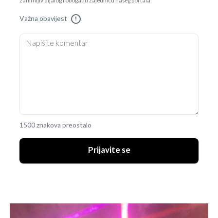
zanimljiv dijalog i obogatiti zajednicu našeg portala.
Važna obavijest
!
1500 znakova preostalo
Prijavite se