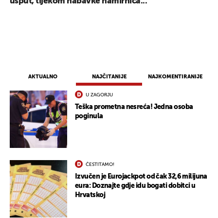
usput, tijekom nabavke namirnica...
AKTUALNO
NAJČITANIJE
NAJKOMENTIRANIJE
U ZAGORJU
Teška prometna nesreća! Jedna osoba
poginula
ČESTITAMO!
UKLJUČITE NOTIFIKACIJE
Izvučen je Eurojackpot od čak 32,6 milijuna
eura: Doznajte gdje idu bogati dobitci u
Hrvatskoj