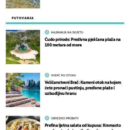
PUTOVANJA
NAJMANJA NA SVIJETU
Čudo prirode: Predivna pješčana plaža na
100 metara od mora
VODIČ PO OTOKU
Veličanstveni Brač: Kameni otok na kojem
ćete pronaći pustinju, predivne plaže i
uzbudljivu hranu
OBVEZNO PROBATI!
Prefina ljetna salata od kupusa: Kremasto