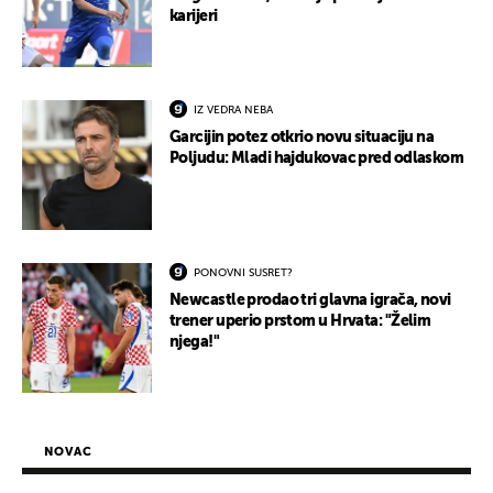
karijeri
IZ VEDRA NEBA
Garcijin potez otkrio novu situaciju na
Poljudu: Mladi hajdukovac pred odlaskom
PONOVNI SUSRET?
Newcastle prodao tri glavna igrača, novi
trener uperio prstom u Hrvata: "Želim
njega!"
NOVAC