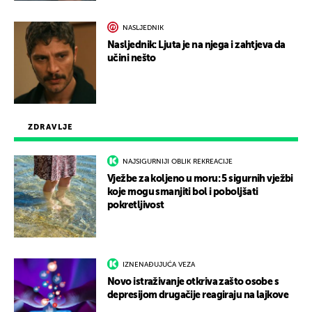
NASLJEDNIK
Nasljednik: Ljuta je na njega i zahtjeva da
učini nešto
ZDRAVLJE
NAJSIGURNIJI OBLIK REKREACIJE
Vježbe za koljeno u moru: 5 sigurnih vježbi
koje mogu smanjiti bol i poboljšati
pokretljivost
IZNENAĐUJUĆA VEZA
Novo istraživanje otkriva zašto osobe s
depresijom drugačije reagiraju na lajkove