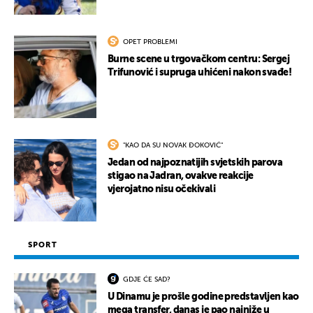
OPET PROBLEMI
Burne scene u trgovačkom centru: Sergej
Trifunović i supruga uhićeni nakon svađe!
"KAO DA SU NOVAK ĐOKOVIĆ"
Jedan od najpoznatijih svjetskih parova
stigao na Jadran, ovakve reakcije
vjerojatno nisu očekivali
SPORT
GDJE ĆE SAD?
U Dinamu je prošle godine predstavljen kao
mega transfer, danas je pao najniže u