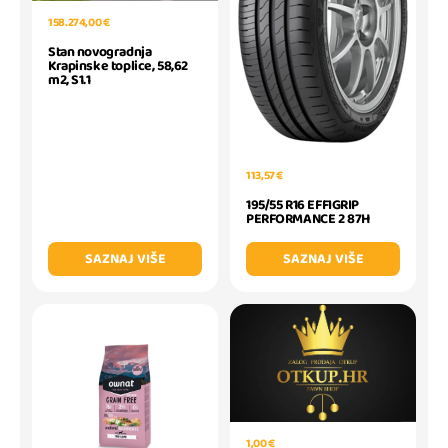
158.274,00 €
Stan novogradnja
Krapinske toplice, 58,62
m2, S1.1
113,57 €
195/55 R16 EFFIGRIP
PERFORMANCE 2 87H
SAZNAJ VIŠE
SAZNAJ VIŠE
1,00 €