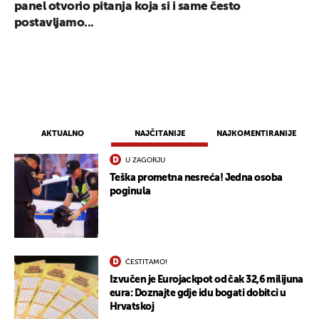
panel otvorio pitanja koja si i same često
postavljamo...
AKTUALNO
NAJČITANIJE
NAJKOMENTIRANIJE
U ZAGORJU
Teška prometna nesreća! Jedna osoba
poginula
ČESTITAMO!
Izvučen je Eurojackpot od čak 32,6 milijuna
eura: Doznajte gdje idu bogati dobitci u
Hrvatskoj