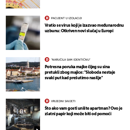
PACIJENT U IZOLACIJI
Vratio se virus koji je izazvao međunarodnu
uzbunu: Otkriven novi slučaj u Europi
"NARUČILA SAM IDENTIČNU"
Potresna poruka majke čijeg su sina
pretukli zbog majice: "Sloboda nestaje
svaki put kad prešutimo nasilje"
VRIJEDNI SAVJETI
Što ako vam gosti unište apartman? Ovo je
zlatni papir koji može biti od pomoći