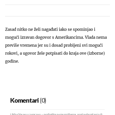
Zasad nitko ne želi nagađati iako se spominjao i
mogući izravan dogovor s Amerikancima. Vlada nema
previše vremena jer su i dosad probijeni svi mogući
rokovi, a ugovor žele potpisati do kraja ove (izborne)
godine.
Komentari
(0)
Uključite se u raspravu – podijelite svoje mišljenje, postavite pitanja ili