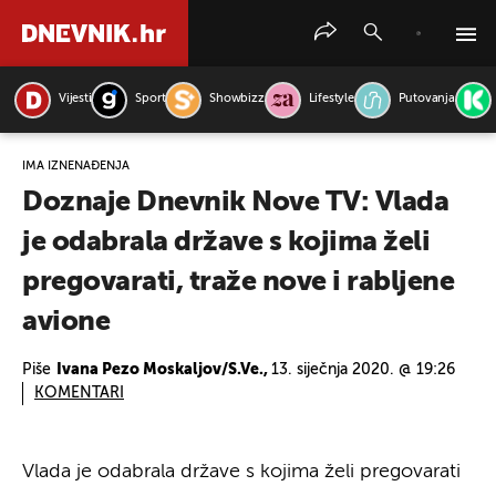
Vijesti
Sport
Showbizz
Lifestyle
Putovanja
PRETRAŽITE VIJESTI
IMA IZNENAĐENJA
Doznaje Dnevnik Nove TV: Vlada
je odabrala države s kojima želi
pregovarati, traže nove i rabljene
avione
Piše
Ivana Pezo Moskaljov/S.Ve.,
13. siječnja 2020. @ 19:26
KOMENTARI
Vlada je odabrala države s kojima želi pregovarati