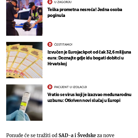
U ZAGORJU
Teška prometna nesreća! Jedna osoba
poginula
ČESTITAMO!
Izvučen je Eurojackpot od čak 32,6 milijuna
eura: Doznajte gdje idu bogati dobitci u
Hrvatskoj
PACIJENT U IZOLACIJI
Vratio se virus koji je izazvao međunarodnu
uzbunu: Otkriven novi slučaj u Europi
Ponude će se tražiti od
SAD-a i Švedske
za nove