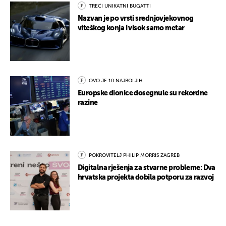
TREĆI UNIKATNI BUGATTI
Nazvan je po vrsti srednjovjekovnog
viteškog konja i visok samo metar
OVO JE 10 NAJBOLJIH
Europske dionice dosegnule su rekordne
razine
POKROVITELJ PHILIP MORRIS ZAGREB
Digitalna rješenja za stvarne probleme: Dva
hrvatska projekta dobila potporu za razvoj