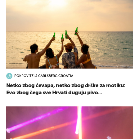
POKROVITELJ CARLSBERG CROATIA
Netko zbog ćevapa, netko zbog drške za motiku:
Evo zbog čega sve Hrvati duguju pivo...