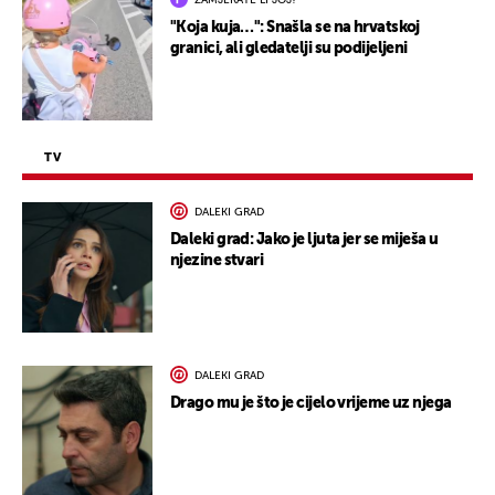
"Koja kuja…": Snašla se na hrvatskoj
granici, ali gledatelji su podijeljeni
TV
DALEKI GRAD
Daleki grad: Jako je ljuta jer se miješa u
njezine stvari
DALEKI GRAD
Drago mu je što je cijelo vrijeme uz njega