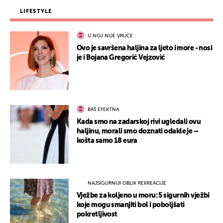
LIFESTYLE
U NOJ NIJE VRUĆE
Ovo je savršena haljina za ljeto i more - nosi
je i Bojana Gregorić Vejzović
BAŠ EFEKTNA
Kada smo na zadarskoj rivi ugledali ovu
haljinu, morali smo doznati odakle je –
košta samo 18 eura
NAJSIGURNIJI OBLIK REKREACIJE
Vježbe za koljeno u moru: 5 sigurnih vježbi
koje mogu smanjiti bol i poboljšati
pokretljivost