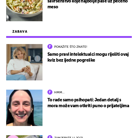
savršenstvo koje najbolje paše uz pečeno
meso
ZABAVA
POKAŽITE ŠTO ZNATE!
Samo pravi intelektualci mogu riješiti ovaj
kviz bez ijedne pogreške
HMM…
To rade samo psihopati: Jedan detalj s
mora može vam otkriti puno o prijateljima
ZAMJERATE LI JOJ?