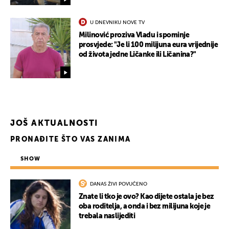
U DNEVNIKU NOVE TV
Milinović proziva Vladu i spominje
prosvjede: "Je li 100 milijuna eura vrijednije
od života jedne Ličanke ili Ličanina?"
UKLJUČITE NOTIFIKACIJE
JOŠ AKTUALNOSTI
PRONAĐITE ŠTO VAS ZANIMA
SHOW
DANAS ŽIVI POVUČENO
Znate li tko je ovo? Kao dijete ostala je bez
oba roditelja, a onda i bez milijuna koje je
trebala naslijediti