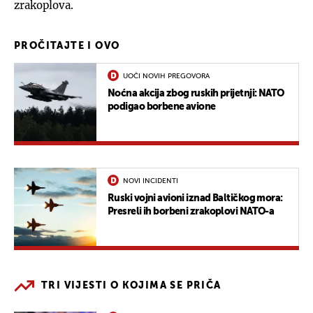
zrakoplova.
PROČITAJTE I OVO
UOČI NOVIH PREGOVORA
Noćna akcija zbog ruskih prijetnji: NATO
podigao borbene avione
NOVI INCIDENTI
Ruski vojni avioni iznad Baltičkog mora:
Presreli ih borbeni zrakoplovi NATO-a
TRI VIJESTI O KOJIMA SE PRIČA