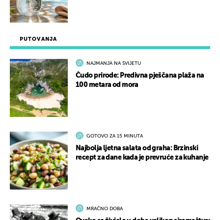
PUTOVANJA
NAJMANJA NA SVIJETU
Čudo prirode: Predivna pješčana plaža na
100 metara od mora
GOTOVO ZA 15 MINUTA
Najbolja ljetna salata od graha: Brzinski
recept za dane kada je prevruće za kuhanje
MRAČNO DOBA