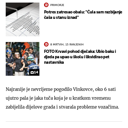
PRIMORJE
Potres zatresao obalu: "Čula sam razbijanje
čaša u stanu iznad"
8 MRTVIH, 15 RANJENIH
FOTO Krvavi pohod dječaka: Ubio baku i
djeda pa upao u školu i likvidirao pet
nastavnika
14
Najranije je nevrijeme pogodilo Vinkovce, oko 6 sati
ujutro pala je jaka tuča koja je u kratkom vremenu
zabijelila dijelove grada i stvarala probleme vozačima.