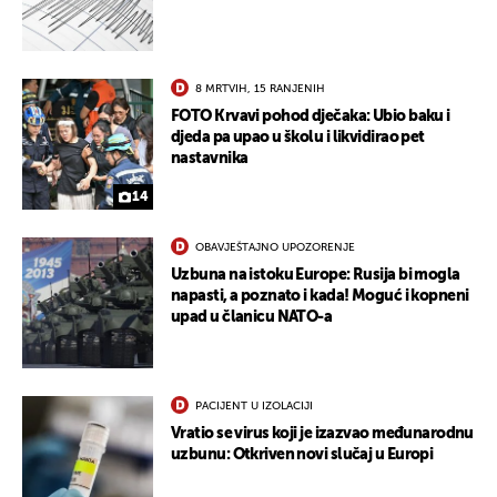
8 MRTVIH, 15 RANJENIH
FOTO Krvavi pohod dječaka: Ubio baku i
djeda pa upao u školu i likvidirao pet
nastavnika
14
OBAVJEŠTAJNO UPOZORENJE
Uzbuna na istoku Europe: Rusija bi mogla
napasti, a poznato i kada! Moguć i kopneni
upad u članicu NATO-a
PACIJENT U IZOLACIJI
Vratio se virus koji je izazvao međunarodnu
uzbunu: Otkriven novi slučaj u Europi