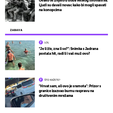
Ovako se živjelo u doba velikog siromaštva:
Ljudi su davali novac kako bi mogli spavati
na konopcima
ZABAVA
LOL
"Je li živ, zna li se?": Snimka s Jadrana
postala hit, radi li i vaš muž ovo?
ŠTO KAŽETE?
"Hrvat sam, ali ovo je sramota": Prizor s
granice izazvao burnu raspravu na
društvenim mrežama