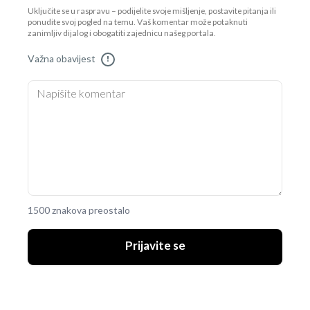
Uključite se u raspravu – podijelite svoje mišljenje, postavite pitanja ili
ponudite svoj pogled na temu. Vaš komentar može potaknuti
zanimljiv dijalog i obogatiti zajednicu našeg portala.
Važna obavijest
!
1500 znakova preostalo
Prijavite se