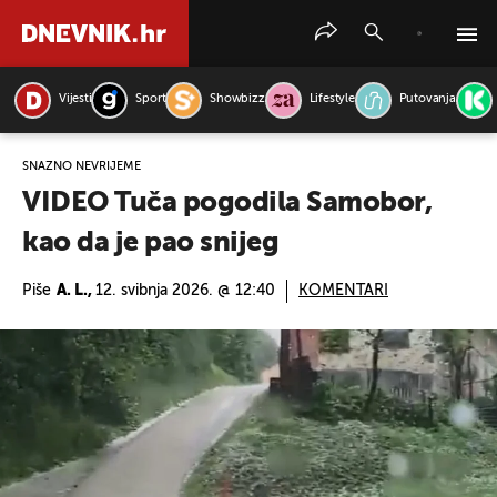
Vijesti
Sport
Showbizz
Lifestyle
Putovanja
PRETRAŽITE VIJESTI
SNAŽNO NEVRIJEME
VIDEO Tuča pogodila Samobor,
kao da je pao snijeg
Piše
A. L.,
12. svibnja 2026. @ 12:40
KOMENTARI