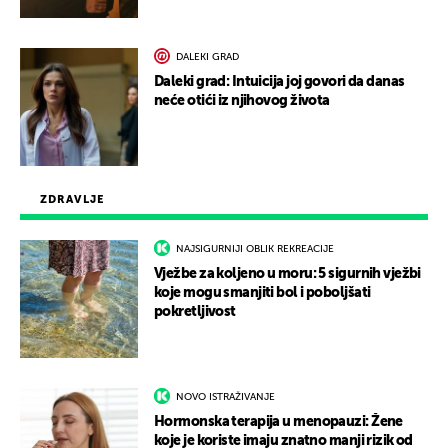
DALEKI GRAD
Daleki grad: Intuicija joj govori da danas
neće otići iz njihovog života
ZDRAVLJE
NAJSIGURNIJI OBLIK REKREACIJE
Vježbe za koljeno u moru: 5 sigurnih vježbi
koje mogu smanjiti bol i poboljšati
pokretljivost
NOVO ISTRAŽIVANJE
Hormonska terapija u menopauzi: Žene
koje je koriste imaju znatno manji rizik od