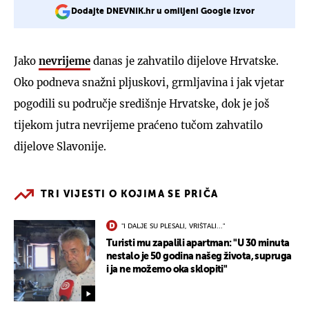
Dodajte DNEVNIK.hr u omiljeni Google izvor
Jako
nevrijeme
danas je zahvatilo dijelove Hrvatske.
Oko podneva snažni pljuskovi, grmljavina i jak vjetar
pogodili su područje središnje Hrvatske, dok je još
tijekom jutra nevrijeme praćeno tučom zahvatilo
dijelove Slavonije.
TRI VIJESTI O KOJIMA SE PRIČA
"I DALJE SU PLESALI, VRIŠTALI..."
Turisti mu zapalili apartman: "U 30 minuta
nestalo je 50 godina našeg života, supruga
i ja ne možemo oka sklopiti"