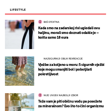
LIFESTYLE
BAŠ EFEKTNA
Kada smo na zadarskoj rivi ugledali ovu
haljinu, morali smo doznati odakle je –
košta samo 18 eura
NAJSIGURNIJI OBLIK REKREACIJE
Vježbe za koljeno u moru: 5 sigurnih vježbi
koje mogu smanjiti bol i poboljšati
pokretljivost
NIJE UVIJEK NAJBOLJI IZBOR
Teže vam je piti običnu vodu pa posežete
za mineralnom? Evo što to čini organizmu