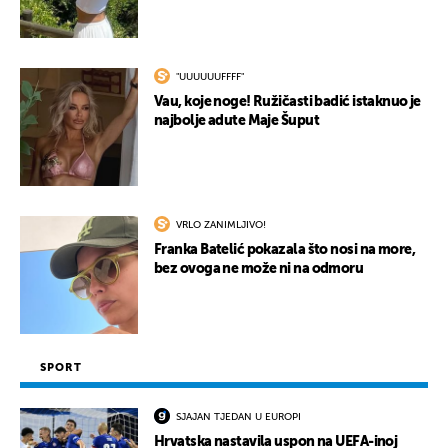
"UUUUUUFFFF"
Vau, koje noge! Ružičasti badić istaknuo je
najbolje adute Maje Šuput
VRLO ZANIMLJIVO!
Franka Batelić pokazala što nosi na more,
bez ovoga ne može ni na odmoru
SPORT
SJAJAN TJEDAN U EUROPI
Hrvatska nastavila uspon na UEFA-inoj