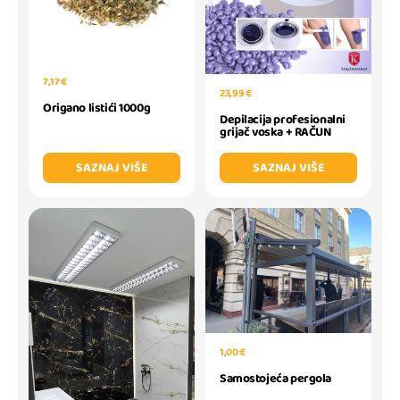
7,17 €
23,99 €
Origano listići 1000g
Depilacija profesionalni
grijač voska + RAČUN
SAZNAJ VIŠE
SAZNAJ VIŠE
1,00 €
Samostojeća pergola