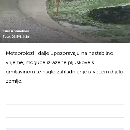
Tuča u Samoboru
Foto: DNEVNIK.hr
Meteorolozi i dalje upozoravaju na nestabilno
vrijeme, moguće izražene pljuskove s
grmljavinom te naglo zahladnjenje u većem dijelu
zemlje.