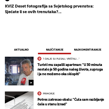
KVIZ Deset fotografija sa Svjetskog prvenstva:
Sjećate li se ovih trenutaka?...
AKTUALNO
NAJČITANIJE
NAJKOMENTIRANIJE
"I DALJE SU PLESALI, VRIŠTALI..."
Turisti mu zapalili apartman: "U 30 minuta
nestalo je 50 godina našeg života, supruga
i ja ne možemo oka sklopiti"
PRIMORJE
Potres zatresao obalu: "Čula sam razbijanje
čaša u stanu iznad"