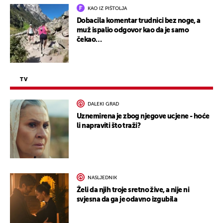
KAO IZ PIŠTOLJA
Dobacila komentar trudnici bez noge, a
muž ispalio odgovor kao da je samo
čekao…
TV
DALEKI GRAD
Uznemirena je zbog njegove ucjene - hoće
li napraviti što traži?
NASLJEDNIK
Želi da njih troje sretno žive, a nije ni
svjesna da ga je odavno izgubila