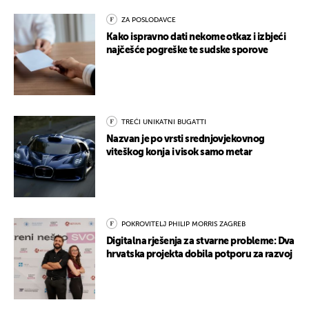
ZA POSLODAVCE
Kako ispravno dati nekome otkaz i izbjeći
najčešće pogreške te sudske sporove
TREĆI UNIKATNI BUGATTI
Nazvan je po vrsti srednjovjekovnog
viteškog konja i visok samo metar
POKROVITELJ PHILIP MORRIS ZAGREB
Digitalna rješenja za stvarne probleme: Dva
hrvatska projekta dobila potporu za razvoj