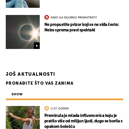
KAKO GA SIGURNO PROMATRATI?
Ne propustite prizor koji se ne viđa često:
Nebo sprema pravi spektakl
JOŠ AKTUALNOSTI
PRONAĐITE ŠTO VAS ZANIMA
SHOW
U 27. GODINI
Preminula je mlada influencerica koju je
UKLJUČITE NOTIFIKACIJE
pratilo više od milijun ljudi, dugo se borila s
opakom bolešću