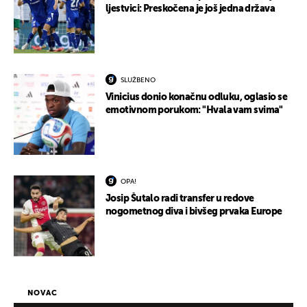
ljestvici: Preskočena je još jedna država
SLUŽBENO
Vinicius donio konačnu odluku, oglasio se
emotivnom porukom: "Hvala vam svima"
OPA!
Josip Šutalo radi transfer u redove
nogometnog diva i bivšeg prvaka Europe
NOVAC