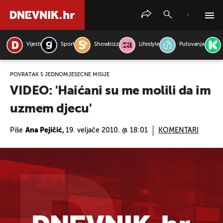
Vijesti
Sport
Showbizz
Lifestyle
Putovanja
PRETRAŽITE VIJESTI
POVRATAK S JEDNOMJESEČNE MISIJE
VIDEO: 'Haićani su me molili da im
uzmem djecu'
Piše
Ana Pejičić,
19. veljače 2010. @ 18:01
KOMENTARI