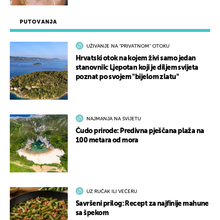
PUTOVANJA
UŽIVANJE NA "PRIVATNOM" OTOKU
Hrvatski otok na kojem živi samo jedan
stanovnik: Ljepotan koji je diljem svijeta
poznat po svojem "bijelom zlatu"
NAJMANJA NA SVIJETU
Čudo prirode: Predivna pješčana plaža na
100 metara od mora
UZ RUČAK ILI VEČERU
Savršeni prilog: Recept za najfinije mahune
sa špekom