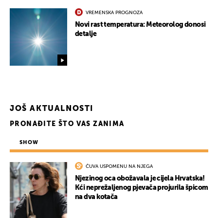
VREMENSKA PROGNOZA
Novi rast temperatura: Meteorolog donosi
detalje
UKLJUČITE NOTIFIKACIJE
JOŠ AKTUALNOSTI
PRONAĐITE ŠTO VAS ZANIMA
SHOW
ČUVA USPOMENU NA NJEGA
Njezinog oca obožavala je cijela Hrvatska!
Kći neprežaljenog pjevača projurila špicom
na dva kotača