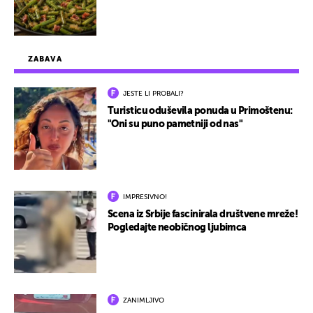
ZABAVA
JESTE LI PROBALI?
Turisticu oduševila ponuda u Primoštenu:
"Oni su puno pametniji od nas"
IMPRESIVNO!
Scena iz Srbije fascinirala društvene mreže!
Pogledajte neobičnog ljubimca
ZANIMLJIVO