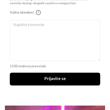
zanimljiv dijalog i obogatiti zajednicu našeg portala.
Važna obavijest
!
1500 znakova preostalo
Prijavite se