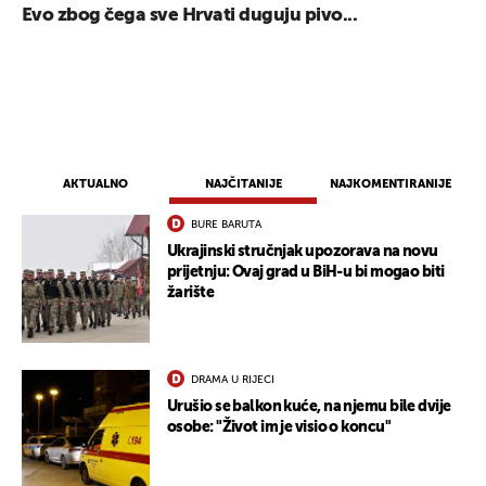
Evo zbog čega sve Hrvati duguju pivo...
AKTUALNO
NAJČITANIJE
NAJKOMENTIRANIJE
BURE BARUTA
Ukrajinski stručnjak upozorava na novu
prijetnju: Ovaj grad u BiH-u bi mogao biti
žarište
DRAMA U RIJECI
Urušio se balkon kuće, na njemu bile dvije
osobe: "Život im je visio o koncu"