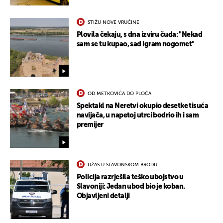
STIŽU NOVE VRUĆINE
Plovila čekaju, s dna izviru čuda: "Nekad
sam se tu kupao, sad igram nogomet"
OD METKOVIĆA DO PLOČA
Spektakl na Neretvi okupio desetke tisuća
navijača, u napetoj utrci bodrio ih i sam
premijer
UŽAS U SLAVONSKOM BRODU
Policija razrješila teško ubojstvo u
Slavoniji: Jedan ubod bio je koban.
Objavljeni detalji