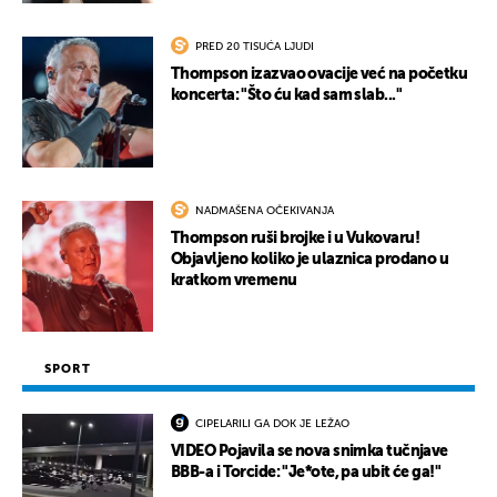
PRED 20 TISUĆA LJUDI
Thompson izazvao ovacije već na početku
koncerta: "Što ću kad sam slab..."
NADMAŠENA OČEKIVANJA
Thompson ruši brojke i u Vukovaru!
Objavljeno koliko je ulaznica prodano u
kratkom vremenu
SPORT
CIPELARILI GA DOK JE LEŽAO
VIDEO Pojavila se nova snimka tučnjave
BBB-a i Torcide: "Je*ote, pa ubit će ga!"