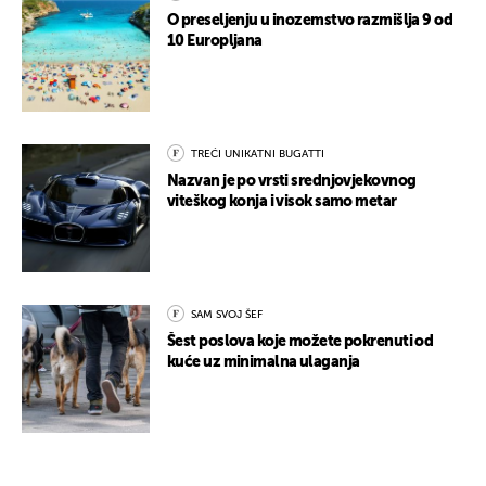
O preseljenju u inozemstvo razmišlja 9 od
10 Europljana
TREĆI UNIKATNI BUGATTI
Nazvan je po vrsti srednjovjekovnog
viteškog konja i visok samo metar
SAM SVOJ ŠEF
Šest poslova koje možete pokrenuti od
kuće uz minimalna ulaganja