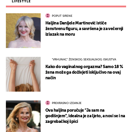
LIFESTYLE
POPUT SIRENE
Haljina Danijele Martinović ističe
ženstvenu figuru, a savršena je za večernji
izlazak na moru
"VRHUNAC" ŽENSKOG SEKSUALNOG ISKUSTVA
Kako do vaginalnog orgazma? Samo 18 %
žena može ga doživjeti isključivo na ovaj
način
PREKRASNO IZDANJE
Ova haljina poručuje “Ja sam na
godišnjem”, idealna je za ljeto, a nosi se i na
zagrebačkoj špici