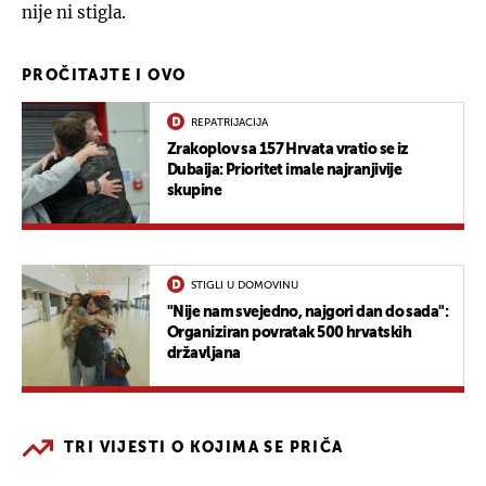
nije ni stigla.
PROČITAJTE I OVO
REPATRIJACIJA
Zrakoplov sa 157 Hrvata vratio se iz
Dubaija: Prioritet imale najranjivije
skupine
STIGLI U DOMOVINU
"Nije nam svejedno, najgori dan do sada":
Organiziran povratak 500 hrvatskih
državljana
TRI VIJESTI O KOJIMA SE PRIČA