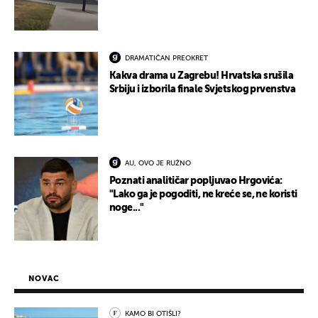
DRAMATIČAN PREOKRET
Kakva drama u Zagrebu! Hrvatska srušila
Srbiju i izborila finale Svjetskog prvenstva
AU, OVO JE RUŽNO
Poznati analitičar popljuvao Hrgovića:
"Lako ga je pogoditi, ne kreće se, ne koristi
noge..."
NOVAC
KAMO BI OTIŠLI?