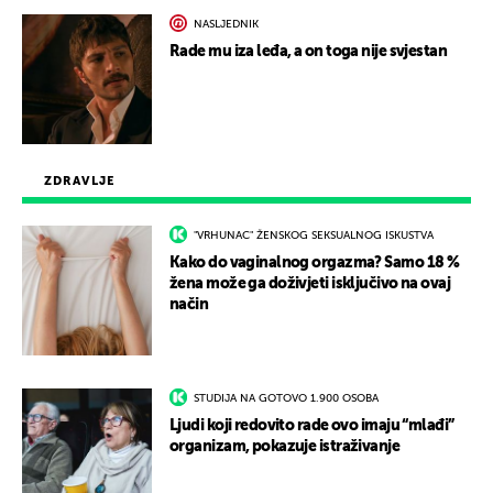
NASLJEDNIK
Rade mu iza leđa, a on toga nije svjestan
ZDRAVLJE
"VRHUNAC" ŽENSKOG SEKSUALNOG ISKUSTVA
Kako do vaginalnog orgazma? Samo 18 %
žena može ga doživjeti isključivo na ovaj
način
STUDIJA NA GOTOVO 1.900 OSOBA
Ljudi koji redovito rade ovo imaju “mlađi”
organizam, pokazuje istraživanje