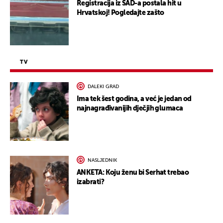
Registracija iz SAD-a postala hit u
Hrvatskoj! Pogledajte zašto
TV
DALEKI GRAD
Ima tek šest godina, a već je jedan od
najnagrađivanijih dječjih glumaca
NASLJEDNIK
ANKETA: Koju ženu bi Serhat trebao
izabrati?