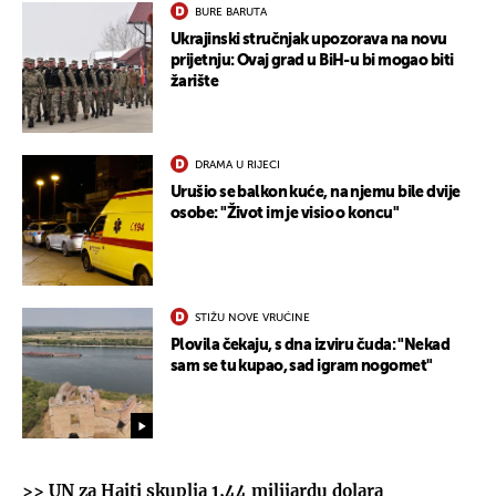
BURE BARUTA
Ukrajinski stručnjak upozorava na novu
prijetnju: Ovaj grad u BiH-u bi mogao biti
žarište
DRAMA U RIJECI
Urušio se balkon kuće, na njemu bile dvije
osobe: "Život im je visio o koncu"
STIŽU NOVE VRUĆINE
Plovila čekaju, s dna izviru čuda: "Nekad
sam se tu kupao, sad igram nogomet"
>>
UN za Haiti skuplja 1,44 milijardu dolara