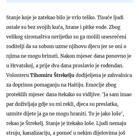
Stanje koje je zatekao bilo je vrlo teško. Tisuće ljudi
ostale su bez svojih kuća, hrane i pitke vode. Zbog
velikog siromaštva nerijetko su ga molili unesrećeni
roditelji da sa sobom uzme njihovu djecu jer se oni o
njima ne mogu brinuti. Nakon mjesec dana ponovno je
u Hrvatskoj, a prije dva dana proslavio je rođendan.
Volonteru
Tihomiru Štrekelju
dodijeljena je zahvalnica
za doprinos pomaganju na Haitiju. Emocije zbog
proteklih mjesec dana itekako su vidljive. 'Ja sam imao
par doživljaja gdje su mi rekli, djeca su preslatka,
uzmite dijete ja ga ne mogu hraniti. To je jako loše',
rekao je Štrekelj. Stanje je itekako loše. Ljudi nemaju
struju, kanalizaciju, a pomoć u nekim dijelovima još