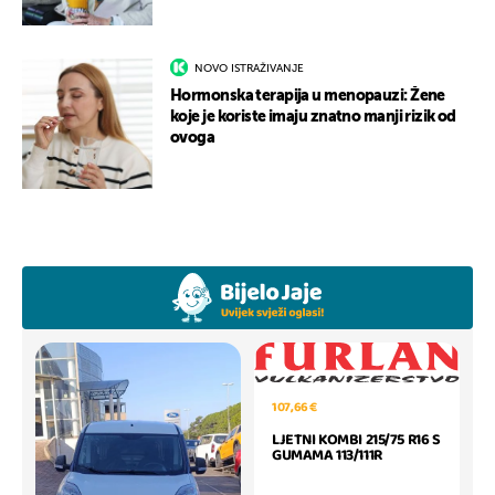
NOVO ISTRAŽIVANJE
Hormonska terapija u menopauzi: Žene
koje je koriste imaju znatno manji rizik od
ovoga
107,66 €
LJETNI KOMBI 215/75 R16 S
GUMAMA 113/111R