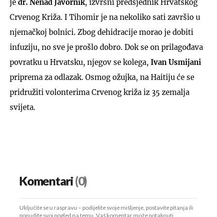
je
dr. Nenad Javornik
, izvršni predsjednik Hrvatskog
Crvenog Križa. I Tihomir je na nekoliko sati završio u
njemačkoj bolnici. Zbog dehidracije morao je dobiti
infuziju, no sve je prošlo dobro. Dok se on prilagođava
povratku u Hrvatsku, njegov se kolega,
Ivan Usmijani
priprema za odlazak. Osmog ožujka, na Haitiju će se
pridružiti volonterima Crvenog križa iz 35 zemalja
svijeta.
Komentari
(0)
Uključite se u raspravu – podijelite svoje mišljenje, postavite pitanja ili
ponudite svoj pogled na temu. Vaš komentar može potaknuti