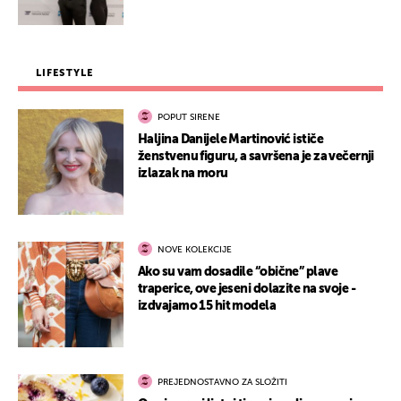
LIFESTYLE
POPUT SIRENE
Haljina Danijele Martinović ističe
ženstvenu figuru, a savršena je za večernji
izlazak na moru
NOVE KOLEKCIJE
Ako su vam dosadile “obične” plave
traperice, ove jeseni dolazite na svoje -
izdvajamo 15 hit modela
PREJEDNOSTAVNO ZA SLOŽITI