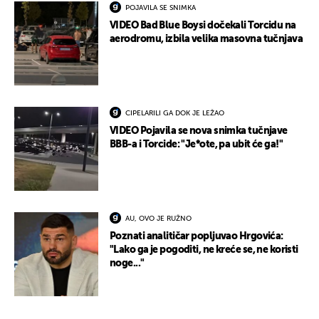
POJAVILA SE SNIMKA
VIDEO Bad Blue Boysi dočekali Torcidu na
aerodromu, izbila velika masovna tučnjava
CIPELARILI GA DOK JE LEŽAO
VIDEO Pojavila se nova snimka tučnjave
BBB-a i Torcide: "Je*ote, pa ubit će ga!"
AU, OVO JE RUŽNO
Poznati analitičar popljuvao Hrgovića:
"Lako ga je pogoditi, ne kreće se, ne koristi
noge..."