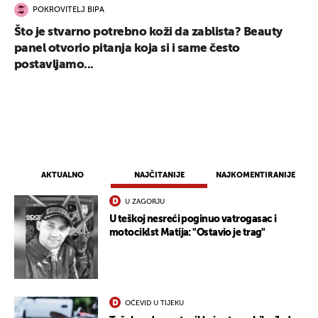
POKROVITELJ BIPA
Što je stvarno potrebno koži da zablista? Beauty
panel otvorio pitanja koja si i same često
postavljamo...
AKTUALNO
NAJČITANIJE
NAJKOMENTIRANIJE
U ZAGORJU
U teškoj nesreći poginuo vatrogasac i
motociklst Matija: "Ostavio je trag"
OČEVID U TIJEKU