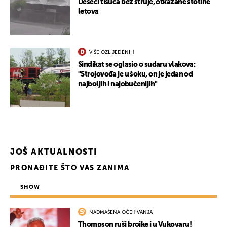
Deseci tisuća bez struje, otkazane stotine
letova
VIŠE OZLIJEĐENIH
Sindikat se oglasio o sudaru vlakova:
"Strojovođa je u šoku, on je jedan od
najboljih i najobučenijih"
JOŠ AKTUALNOSTI
PRONAĐITE ŠTO VAS ZANIMA
SHOW
NADMAŠENA OČEKIVANJA
Thompson ruši brojke i u Vukovaru!