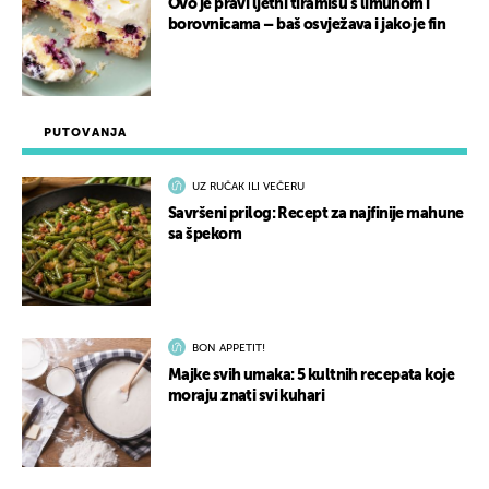
Ovo je pravi ljetni tiramisu s limunom i
borovnicama – baš osvježava i jako je fin
PUTOVANJA
UZ RUČAK ILI VEČERU
Savršeni prilog: Recept za najfinije mahune
sa špekom
BON APPETIT!
Majke svih umaka: 5 kultnih recepata koje
moraju znati svi kuhari