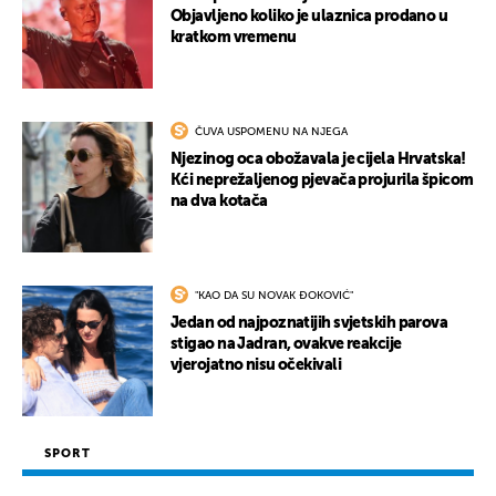
Objavljeno koliko je ulaznica prodano u
kratkom vremenu
ČUVA USPOMENU NA NJEGA
Njezinog oca obožavala je cijela Hrvatska!
Kći neprežaljenog pjevača projurila špicom
na dva kotača
"KAO DA SU NOVAK ĐOKOVIĆ"
Jedan od najpoznatijih svjetskih parova
stigao na Jadran, ovakve reakcije
vjerojatno nisu očekivali
SPORT