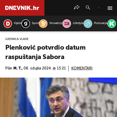
Vijesti
Sport
Showbizz
Lifestyle
Putovanja
PRETRAŽITE VIJESTI
SJEDNICA VLADE
Plenković potvrdio datum
raspuštanja Sabora
Piše
M. T.,
08. ožujka 2024. @ 13:21
KOMENTARI