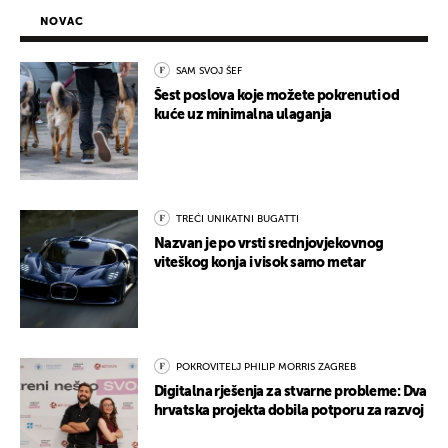
NOVAC
SAM SVOJ ŠEF
Šest poslova koje možete pokrenuti od
kuće uz minimalna ulaganja
TREĆI UNIKATNI BUGATTI
Nazvan je po vrsti srednjovjekovnog
viteškog konja i visok samo metar
POKROVITELJ PHILIP MORRIS ZAGREB
Digitalna rješenja za stvarne probleme: Dva
hrvatska projekta dobila potporu za razvoj