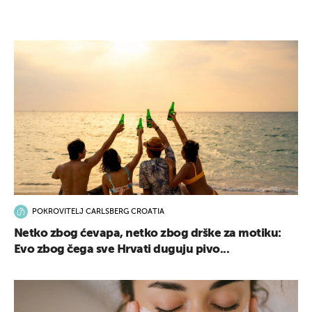
POKROVITELJ CARLSBERG CROATIA
Netko zbog ćevapa, netko zbog drške za motiku:
Evo zbog čega sve Hrvati duguju pivo...