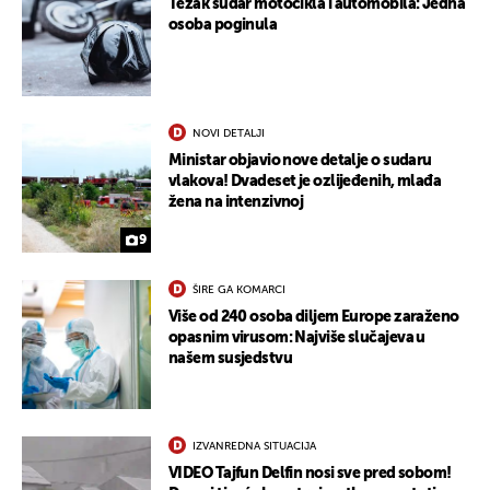
Težak sudar motocikla i automobila: Jedna
osoba poginula
NOVI DETALJI
Ministar objavio nove detalje o sudaru
vlakova! Dvadeset je ozlijeđenih, mlađa
žena na intenzivnoj
9
ŠIRE GA KOMARCI
Više od 240 osoba diljem Europe zaraženo
opasnim virusom: Najviše slučajeva u
našem susjedstvu
IZVANREDNA SITUACIJA
VIDEO Tajfun Delfin nosi sve pred sobom!