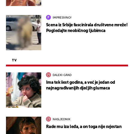
IMPRESIVNO!
Scena iz Srbije fascinirala društvene mreže!
Pogledajte neobičnog ljubimca
TV
DALEKI GRAD
Ima tek šest godina, a već je jedan od
najnagrađivanijih dječjih glumaca
NASLJEDNIK
Rade mu iza leđa, a on toga nije svjestan