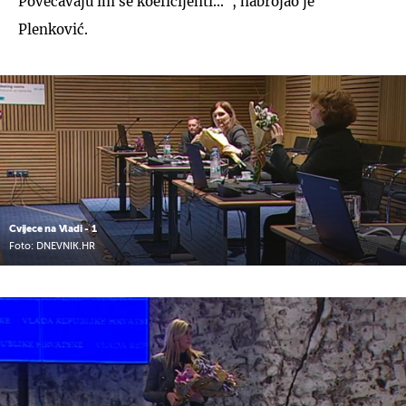
Povećavaju im se koeficijenti...", nabrojao je
Plenković.
Cvijece na Vladi - 1
Foto: DNEVNIK.HR