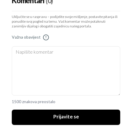
Komentari
(0)
Uključite se u raspravu – podijelite svoje mišljenje, postavite pitanja ili
ponudite svoj pogled na temu. Vaš komentar može potaknuti
zanimljiv dijalog i obogatiti zajednicu našeg portala.
Važna obavijest
!
1500 znakova preostalo
Prijavite se