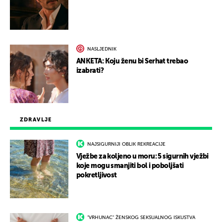
NASLJEDNIK
ANKETA: Koju ženu bi Serhat trebao
izabrati?
ZDRAVLJE
NAJSIGURNIJI OBLIK REKREACIJE
Vježbe za koljeno u moru: 5 sigurnih vježbi
koje mogu smanjiti bol i poboljšati
pokretljivost
"VRHUNAC" ŽENSKOG SEKSUALNOG ISKUSTVA