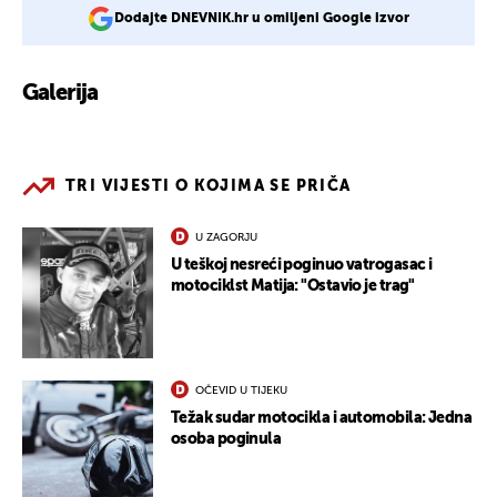
Dodajte DNEVNIK.hr u omiljeni Google izvor
Galerija
TRI VIJESTI O KOJIMA SE PRIČA
U ZAGORJU
U teškoj nesreći poginuo vatrogasac i
motociklst Matija: "Ostavio je trag"
OČEVID U TIJEKU
Težak sudar motocikla i automobila: Jedna
osoba poginula