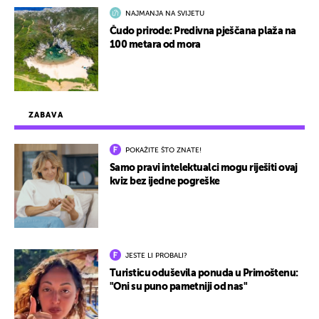
NAJMANJA NA SVIJETU
Čudo prirode: Predivna pješčana plaža na
100 metara od mora
ZABAVA
POKAŽITE ŠTO ZNATE!
Samo pravi intelektualci mogu riješiti ovaj
kviz bez ijedne pogreške
JESTE LI PROBALI?
Turisticu oduševila ponuda u Primoštenu:
"Oni su puno pametniji od nas"