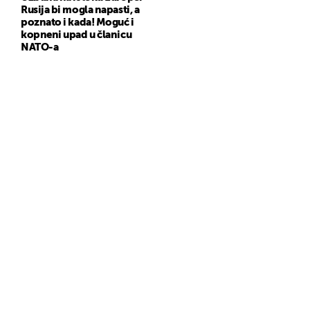
Rusija bi mogla napasti, a
poznato i kada! Moguć i
kopneni upad u članicu
NATO-a