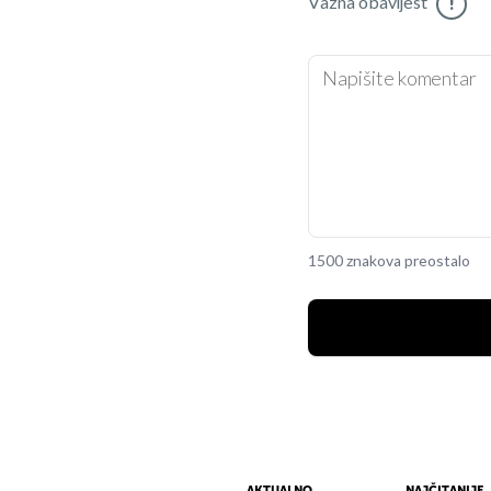
Važna obavijest
!
1500 znakova preostalo
AKTUALNO
NAJČITANIJE