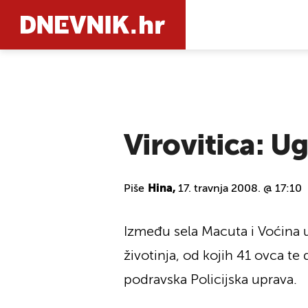
PRETRAŽIT
Virovitica: Ug
Piše
Hina,
17. travnja 2008. @ 17:10
Između sela Macuta i Voćina u
životinja, od kojih 41 ovca te d
podravska Policijska uprava.