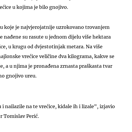
ćice u kojima je bilo gnojivo.
ću koje je najvjerojatnije uzrokovano trovanjem
e nađene su rasute u jednom dijelu više hektara
ice, u krugu od dvjestotinjak metara. Na više
UKLJUČITE NOTIFIKACIJE
ajlonske vrećice veličine dva kilograma, kakve se
e, a u njima je pronađena zrnasta praškasta tvar
no gnojivo ureu.
i nailazile na te vrećice, kidale ih i lizale", izjavio
r Tomislav Perić.