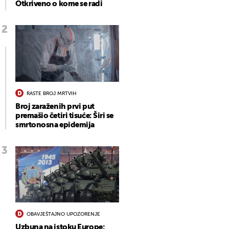
Otkriveno o kome se radi
RASTE BROJ MRTVIH
Broj zaraženih prvi put
premašio četiri tisuće: Širi se
smrtonosna epidemija
OBAVJEŠTAJNO UPOZORENJE
Uzbuna na istoku Europe: