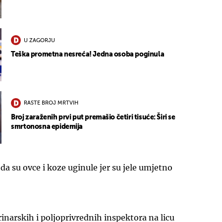
U ZAGORJU
Teška prometna nesreća! Jedna osoba poginula
RASTE BROJ MRTVIH
Broj zaraženih prvi put premašio četiri tisuće: Širi se
smrtonosna epidemija
i da su ovce i koze uginule jer su jele umjetno
rinarskih i poljoprivrednih inspektora na licu