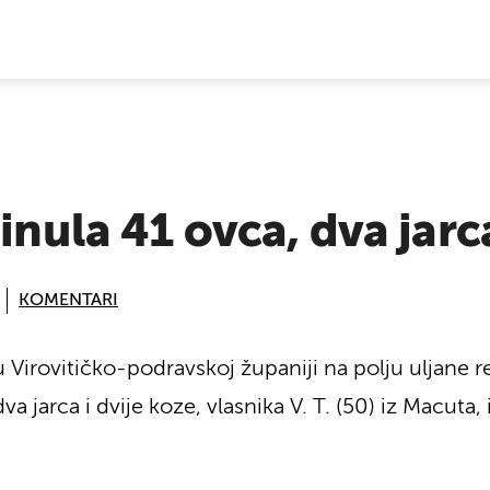
E VIJESTI
inula 41 ovca, dva jarc
KOMENTARI
 Virovitičko-podravskoj županiji na polju uljane r
va jarca i dvije koze, vlasnika V. T. (50) iz Macuta, 