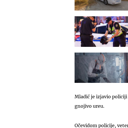
Mladić je izjavio policij
gnojivo ureu.
Očevidom policije, vete