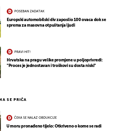
POSEBAN ZADATAK
Europski automobilski div zaposlio 100 ovaca dok se
sprema za masovna otpuštanja ljudi
PRAVI HIT!
Hrvatska na pragu velike promjene u poljoprivredi:
"Proces je jednostavan i troškovi su dosta niski"
IMA SE PRIČA
ČEKA SE NALAZ OBDUKCIJE
U moru pronađeno tijelo: Otkriveno o kome se radi