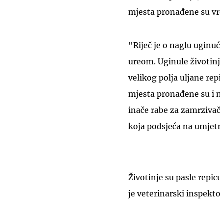
mjesta pronađene su vre
"Riječ je o naglu uginu
ureom. Uginule životinj
velikog polja uljane rep
mjesta pronađene su i n
inače rabe za zamrzivač
koja podsjeća na umjet
Životinje su pasle repicu 
je veterinarski inspekto