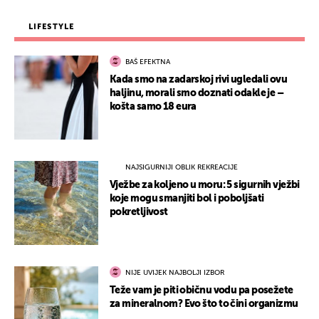
LIFESTYLE
BAŠ EFEKTNA
Kada smo na zadarskoj rivi ugledali ovu
haljinu, morali smo doznati odakle je –
košta samo 18 eura
NAJSIGURNIJI OBLIK REKREACIJE
Vježbe za koljeno u moru: 5 sigurnih vježbi
koje mogu smanjiti bol i poboljšati
pokretljivost
NIJE UVIJEK NAJBOLJI IZBOR
Teže vam je piti običnu vodu pa posežete
za mineralnom? Evo što to čini organizmu