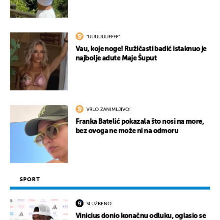
"UUUUUUFFFF"
Vau, koje noge! Ružičasti badić istaknuo je
najbolje adute Maje Šuput
VRLO ZANIMLJIVO!
Franka Batelić pokazala što nosi na more,
bez ovoga ne može ni na odmoru
SPORT
SLUŽBENO
Vinicius donio konačnu odluku, oglasio se