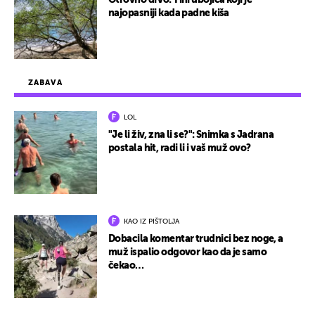
Otrovno drvo: Tihi ubojica koji je
najopasniji kada padne kiša
ZABAVA
LOL
"Je li živ, zna li se?": Snimka s Jadrana
postala hit, radi li i vaš muž ovo?
KAO IZ PIŠTOLJA
Dobacila komentar trudnici bez noge, a
muž ispalio odgovor kao da je samo
čekao…