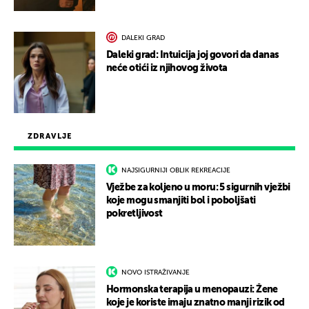
DALEKI GRAD
Daleki grad: Intuicija joj govori da danas
neće otići iz njihovog života
ZDRAVLJE
NAJSIGURNIJI OBLIK REKREACIJE
Vježbe za koljeno u moru: 5 sigurnih vježbi
koje mogu smanjiti bol i poboljšati
pokretljivost
NOVO ISTRAŽIVANJE
Hormonska terapija u menopauzi: Žene
koje je koriste imaju znatno manji rizik od