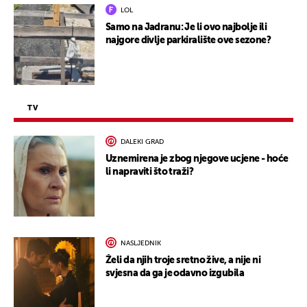
LOL
Samo na Jadranu: Je li ovo najbolje ili
najgore divlje parkiralište ove sezone?
TV
DALEKI GRAD
Uznemirena je zbog njegove ucjene - hoće
li napraviti što traži?
NASLJEDNIK
Želi da njih troje sretno žive, a nije ni
svjesna da ga je odavno izgubila