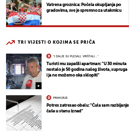
Vatrena groznica: Počela okupljanja po
gradovima, sve je spremno za utakmicu
TRI VIJESTI O KOJIMA SE PRIČA
"I DALJE SU PLESALI, VRIŠTALI..."
Turisti mu zapalili apartman: "U 30 minuta
nestalo je 50 godina našeg života, supruga
i ja ne možemo oka sklopiti"
PRIMORJE
Potres zatresao obalu: "Čula sam razbijanje
čaša u stanu iznad"