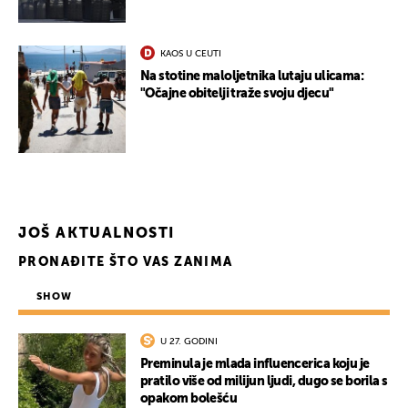
KAOS U CEUTI
Na stotine maloljetnika lutaju ulicama:
"Očajne obitelji traže svoju djecu"
JOŠ AKTUALNOSTI
PRONAĐITE ŠTO VAS ZANIMA
SHOW
U 27. GODINI
Preminula je mlada influencerica koju je
pratilo više od milijun ljudi, dugo se borila s
opakom bolešću