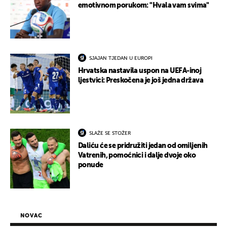
emotivnom porukom: "Hvala vam svima"
SJAJAN TJEDAN U EUROPI
Hrvatska nastavila uspon na UEFA-inoj
ljestvici: Preskočena je još jedna država
SLAŽE SE STOŽER
Daliću će se pridružiti jedan od omiljenih
Vatrenih, pomoćnici i dalje dvoje oko
ponude
NOVAC