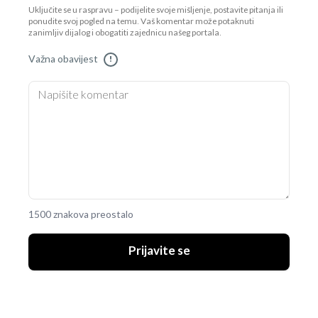
Uključite se u raspravu – podijelite svoje mišljenje, postavite pitanja ili
ponudite svoj pogled na temu. Vaš komentar može potaknuti
zanimljiv dijalog i obogatiti zajednicu našeg portala.
Važna obavijest
!
1500 znakova preostalo
Prijavite se