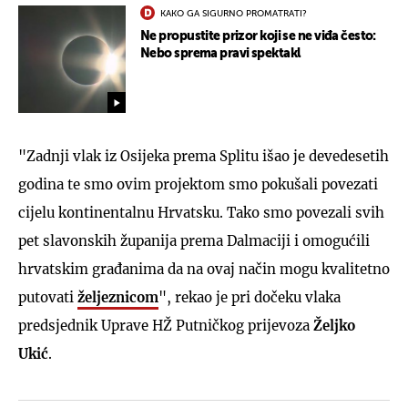
KAKO GA SIGURNO PROMATRATI?
Ne propustite prizor koji se ne viđa često:
Nebo sprema pravi spektakl
"Zadnji vlak iz Osijeka prema Splitu išao je devedesetih
godina te smo ovim projektom smo pokušali povezati
cijelu kontinentalnu Hrvatsku. Tako smo povezali svih
pet slavonskih županija prema Dalmaciji i omogućili
hrvatskim građanima da na ovaj način mogu kvalitetno
putovati
željeznicom
", rekao je pri dočeku vlaka
predsjednik Uprave HŽ Putničkog prijevoza
Željko
Ukić
.