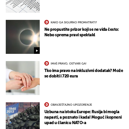
KAKO GA SIGURNO PROMATRATI?
Ne propustite prizor koji se ne viđa često:
Nebo sprema pravi spektakl
IMAŠ PRAVO, OSTVARI GA!
Tko ima pravo na inkluzivni dodatak? Može
se dobiti i 720 eura
UKLJUČITE NOTIFIKACIJE
OBAVJEŠTAJNO UPOZORENJE
Uzbuna na istoku Europe: Rusija bi mogla
napasti, a poznato i kada! Moguć i kopneni
upad u članicu NATO-a