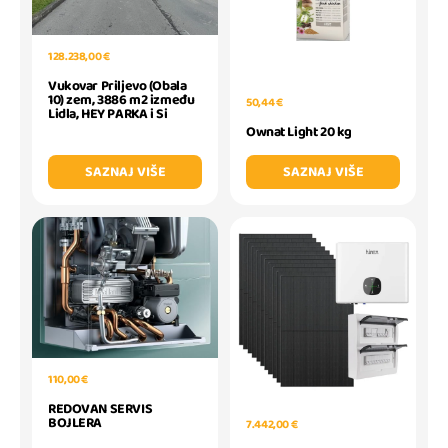
128.238,00 €
Vukovar Priljevo (Obala
10) zem, 3886 m2 između
50,44 €
Lidla, HEY PARKA i Si
Ownat Light 20 kg
SAZNAJ VIŠE
SAZNAJ VIŠE
110,00 €
REDOVAN SERVIS
BOJLERA
7.442,00 €