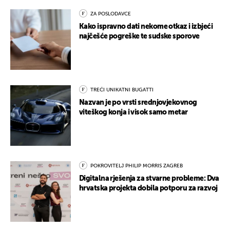
ZA POSLODAVCE
Kako ispravno dati nekome otkaz i izbjeći
najčešće pogreške te sudske sporove
TREĆI UNIKATNI BUGATTI
Nazvan je po vrsti srednjovjekovnog
viteškog konja i visok samo metar
POKROVITELJ PHILIP MORRIS ZAGREB
Digitalna rješenja za stvarne probleme: Dva
hrvatska projekta dobila potporu za razvoj