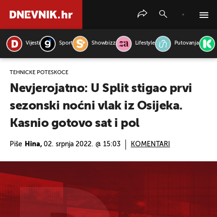
Vijesti
Sport
Showbizz
Lifestyle
Putovanja
PRETRAŽITE VIJESTI
TEHNIČKE POTEŠKOĆE
Nevjerojatno: U Split stigao prvi
sezonski noćni vlak iz Osijeka.
Kasnio gotovo sat i pol
Piše
Hina,
02. srpnja 2022. @ 15:03
KOMENTARI