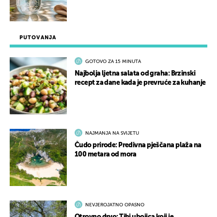
PUTOVANJA
GOTOVO ZA 15 MINUTA
Najbolja ljetna salata od graha: Brzinski
recept za dane kada je prevruće za kuhanje
NAJMANJA NA SVIJETU
Čudo prirode: Predivna pješčana plaža na
100 metara od mora
NEVJEROJATNO OPASNO