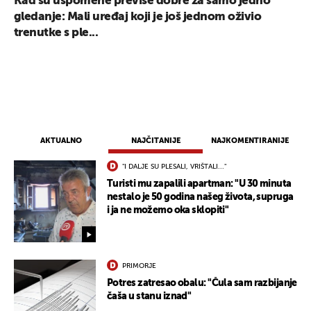
Kad su uspomene previše dobre za samo jedno
gledanje: Mali uređaj koji je još jednom oživio
trenutke s ple...
AKTUALNO
NAJČITANIJE
NAJKOMENTIRANIJE
"I DALJE SU PLESALI, VRIŠTALI..."
Turisti mu zapalili apartman: "U 30 minuta
nestalo je 50 godina našeg života, supruga
i ja ne možemo oka sklopiti"
PRIMORJE
Potres zatresao obalu: "Čula sam razbijanje
čaša u stanu iznad"