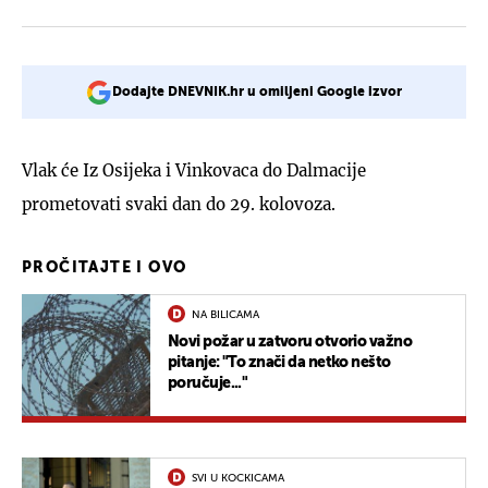
Dodajte DNEVNIK.hr u omiljeni Google izvor
Vlak će Iz Osijeka i Vinkovaca do Dalmacije
prometovati svaki dan do 29. kolovoza.
PROČITAJTE I OVO
NA BILICAMA
Novi požar u zatvoru otvorio važno
pitanje: "To znači da netko nešto
poručuje..."
SVI U KOCKICAMA