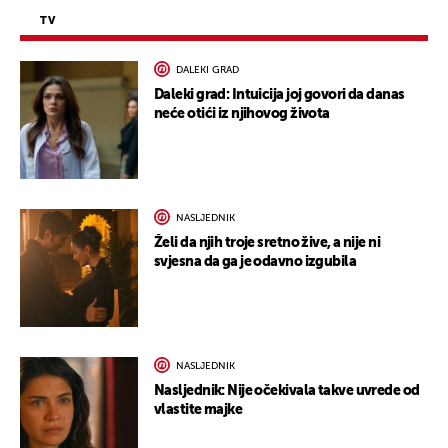
TV
DALEKI GRAD
Daleki grad: Intuicija joj govori da danas
neće otići iz njihovog života
NASLJEDNIK
Želi da njih troje sretno žive, a nije ni
svjesna da ga je odavno izgubila
NASLJEDNIK
Nasljednik: Nije očekivala takve uvrede od
vlastite majke