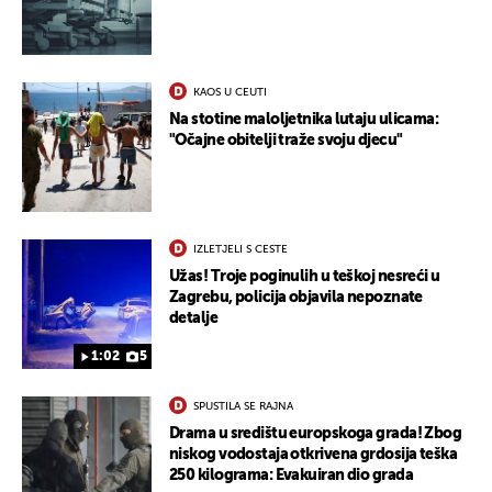
KAOS U CEUTI
Na stotine maloljetnika lutaju ulicama:
"Očajne obitelji traže svoju djecu"
IZLETJELI S CESTE
UKLJUČITE NOTIFIKACIJE
Užas! Troje poginulih u teškoj nesreći u
Zagrebu, policija objavila nepoznate
detalje
1:02
5
SPUSTILA SE RAJNA
Drama u središtu europskoga grada! Zbog
niskog vodostaja otkrivena grdosija teška
250 kilograma: Evakuiran dio grada