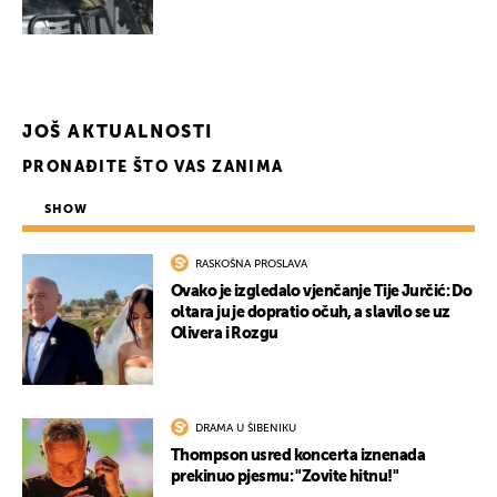
JOŠ AKTUALNOSTI
PRONAĐITE ŠTO VAS ZANIMA
SHOW
RASKOŠNA PROSLAVA
Ovako je izgledalo vjenčanje Tije Jurčić: Do
oltara ju je dopratio očuh, a slavilo se uz
Olivera i Rozgu
DRAMA U ŠIBENIKU
Thompson usred koncerta iznenada
prekinuo pjesmu: "Zovite hitnu!"