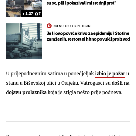
su se, pili i pokazivali mi srednji prst"
1:27
7
KRENULO OD BRZE HRANE
Je li ovo povrće krivo za epidemiju? Stotine
zaraženih, restorani hitno povukli proizvod
U prijepodnevnim satima u ponedjeljak
izbio je požar
u
stanu u Biševskoj ulici u Osijeku. Vatrogasci su
došli na
dojavu prolaznika
koja je stigla nešto prije podneva.