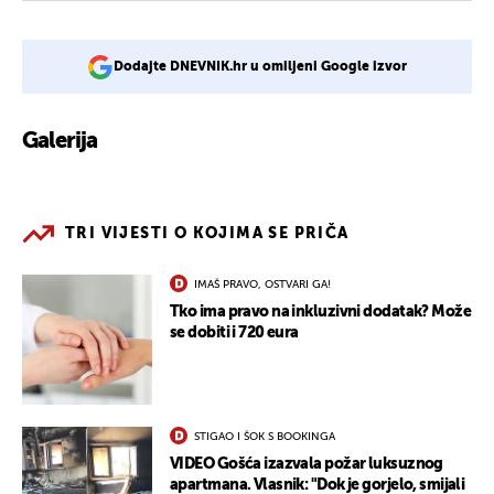
Dodajte DNEVNIK.hr u omiljeni Google izvor
Galerija
4
TRI VIJESTI O KOJIMA SE PRIČA
IMAŠ PRAVO, OSTVARI GA!
Tko ima pravo na inkluzivni dodatak? Može
se dobiti i 720 eura
STIGAO I ŠOK S BOOKINGA
VIDEO Gošća izazvala požar luksuznog
apartmana. Vlasnik: "Dok je gorjelo, smijali