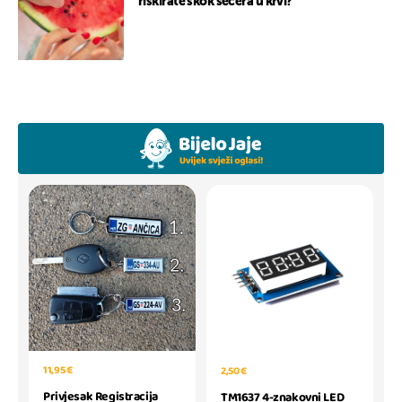
riskirate skok šećera u krvi?
11,95 €
2,50 €
Privjesak Registracija
TM1637 4-znakovni LED