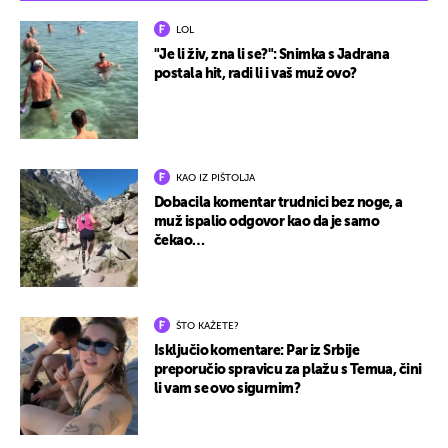
LOL
"Je li živ, zna li se?": Snimka s Jadrana
postala hit, radi li i vaš muž ovo?
KAO IZ PIŠTOLJA
Dobacila komentar trudnici bez noge, a
muž ispalio odgovor kao da je samo
čekao…
ŠTO KAŽETE?
Isključio komentare: Par iz Srbije
preporučio spravicu za plažu s Temua, čini
li vam se ovo sigurnim?