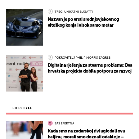
TREĆI UNIKATNI BUGATTI
Nazvan je po vrsti srednjovjekovnog
viteškog konja i visok samo metar
POKROVITELJ PHILIP MORRIS ZAGREB
Digitalna rješenja za stvarne probleme: Dva
hrvatska projekta dobila potporu za razvoj
LIFESTYLE
BAŠ EFEKTNA
Kada smo na zadarskoj rivi ugledali ovu
haljinu, morali smo doznati odakle je –