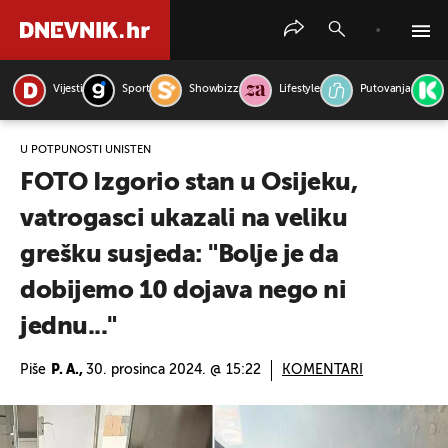
Vijesti
Sport
Showbizz
Lifestyle
Putovanja
PRETRAŽITE VIJESTI
U POTPUNOSTI UNIŠTEN
FOTO Izgorio stan u Osijeku,
vatrogasci ukazali na veliku
grešku susjeda: "Bolje je da
dobijemo 10 dojava nego ni
jednu..."
Piše
P. A.,
30. prosinca 2024. @ 15:22
KOMENTARI