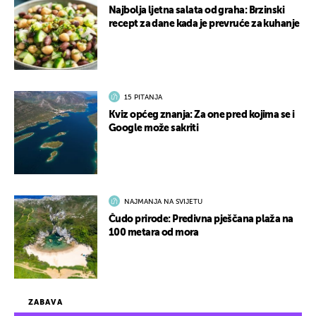
Najbolja ljetna salata od graha: Brzinski
recept za dane kada je prevruće za kuhanje
15 PITANJA
Kviz općeg znanja: Za one pred kojima se i
Google može sakriti
NAJMANJA NA SVIJETU
Čudo prirode: Predivna pješčana plaža na
100 metara od mora
ZABAVA