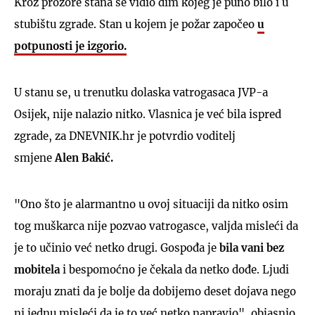
Kroz prozore stana se vidio dim kojeg je puno bilo i u
stubištu zgrade. Stan u kojem je požar započeo
u
potpunosti je izgorio.
U stanu se, u trenutku dolaska vatrogasaca JVP-a
Osijek, nije nalazio nitko. Vlasnica je već bila ispred
zgrade, za DNEVNIK.hr je potvrdio voditelj
smjene
Alen Bakić.
"Ono što je alarmantno u ovoj situaciji da nitko osim
tog muškarca nije pozvao vatrogasce, valjda misleći da
je to učinio već netko drugi. Gospođa je
bila vani bez
mobitela
i bespomoćno je čekala da netko dođe. Ljudi
moraju znati da je bolje da dobijemo deset dojava nego
ni jednu misleći da je to već netko napravio", objasnio