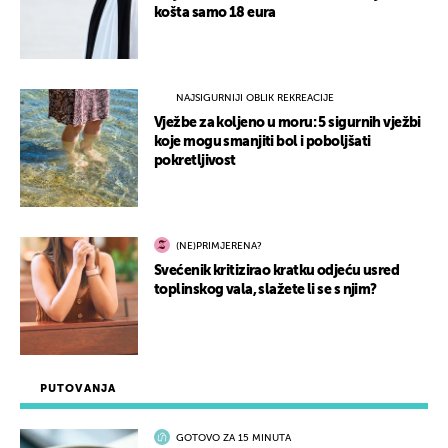
košta samo 18 eura
NAJSIGURNIJI OBLIK REKREACIJE
Vježbe za koljeno u moru: 5 sigurnih vježbi
koje mogu smanjiti bol i poboljšati
pokretljivost
(NE)PRIMJERENA?
Svećenik kritizirao kratku odjeću usred
toplinskog vala, slažete li se s njim?
PUTOVANJA
GOTOVO ZA 15 MINUTA