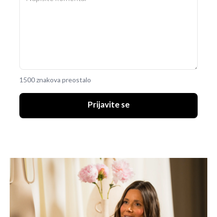
1500 znakova preostalo
Prijavite se