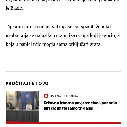
je Bakić.
Tijekom intervencije, vatrogasci su
spasili žensku
osobu
koja se nalazila u stanu iza onoga koji je gorio, a
koja u panici nije mogla sama otključati vrata.
PROČITAJTE I OVO
DAN NAKON IZBORA
Državno izborno povjerenstvo upozorilo
birače: Imate samo tri dana!