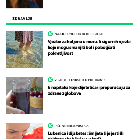
ZDRAVLJE
NAJSIGURNIJI OBLIK REKREACIJE
Vježbe za koljeno u moru: 5 sigurnih vježbi
koje mogu smanjiti bol i poboljšati
pokretljivost
VRIJEDI IH UVRSTITI U PREHRANU
6 napitaka koje dijetetičari preporučuju za
zdrave zglobove
PIŠE NUTRICIONISTICA
Lubenica i dijabetes: Smijete li je jesti ili