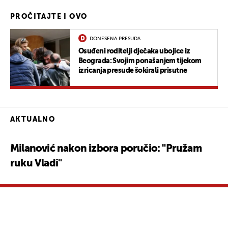
PROČITAJTE I OVO
DONESENA PRESUDA
Osuđeni roditelji dječaka ubojice iz
Beograda: Svojim ponašanjem tijekom
izricanja presude šokirali prisutne
AKTUALNO
Milanović nakon izbora poručio: "Pružam
ruku Vladi"