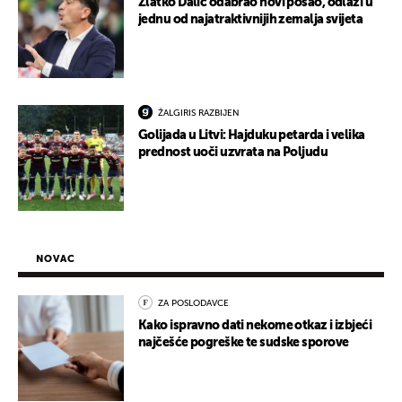
Zlatko Dalić odabrao novi posao, odlazi u
jednu od najatraktivnijih zemalja svijeta
ŽALGIRIS RAZBIJEN
Golijada u Litvi: Hajduku petarda i velika
prednost uoči uzvrata na Poljudu
NOVAC
ZA POSLODAVCE
Kako ispravno dati nekome otkaz i izbjeći
najčešće pogreške te sudske sporove