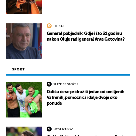
HEROJ
General pobjednik: Gdje i što 31 godinu
nakon Oluje radi general Ante Gotovina?
SPORT
SLAŽE SE STOŽER
Daliću će se pridružiti jedan od omiljenih
Vatrenih, pomoćnici i dalje dvoje oko
ponude
NOVI IZAZOV