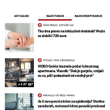
AKTUALNO
NAJČITANIJE
NAJKOMENTIRANIJE
IMAŠ PRAVO, OSTVARI GA!
Tko ima pravo na inkluzivni dodatak? Može
se dobiti i 720 eura
STIGAO I ŠOK S BOOKINGA
VIDEO Gošća izazvala požar luksuznog
apartmana. Vlasnik: "Dok je gorjelo, smijali
su se, pili i pokazivali mi srednji prst"
1:27
7
KRENULO OD BRZE HRANE
Je li ovo povrće krivo za epidemiju? Stotine
zaraženih, restorani hitno povukli proizvod