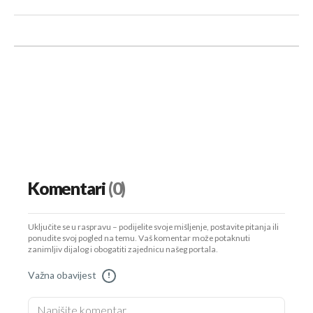
Komentari
(0)
Uključite se u raspravu – podijelite svoje mišljenje, postavite pitanja ili
ponudite svoj pogled na temu. Vaš komentar može potaknuti
zanimljiv dijalog i obogatiti zajednicu našeg portala.
Važna obavijest
!