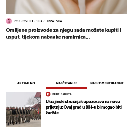
POKROVITELJ SPAR HRVATSKA
Omiljene proizvode za njegu sada možete kupiti i
usput, tijekom nabavke namirnica...
UKLJUČITE NOTIFIKACIJE
AKTUALNO
NAJČITANIJE
NAJKOMENTIRANIJE
BURE BARUTA
Ukrajinski stručnjak upozorava na novu
prijetnju: Ovaj grad u BiH-u bi mogao biti
žarište