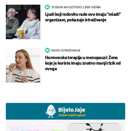
STUDIJA NA GOTOVO 1.900 OSOBA
Ljudi koji redovito rade ovo imaju “mlađi”
organizam, pokazuje istraživanje
NOVO ISTRAŽIVANJE
Hormonska terapija u menopauzi: Žene
koje je koriste imaju znatno manji rizik od
ovoga