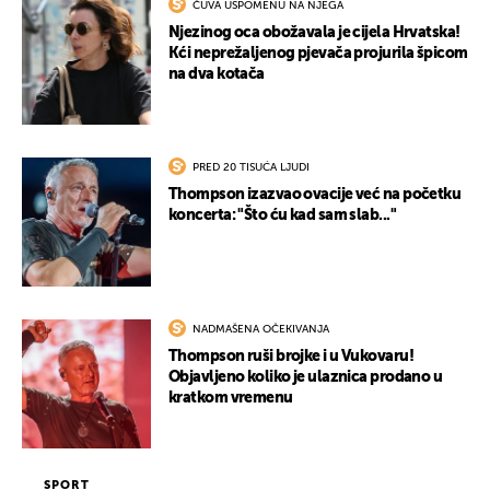
ČUVA USPOMENU NA NJEGA
Njezinog oca obožavala je cijela Hrvatska!
Kći neprežaljenog pjevača projurila špicom
na dva kotača
PRED 20 TISUĆA LJUDI
Thompson izazvao ovacije već na početku
koncerta: "Što ću kad sam slab..."
NADMAŠENA OČEKIVANJA
Thompson ruši brojke i u Vukovaru!
Objavljeno koliko je ulaznica prodano u
kratkom vremenu
SPORT