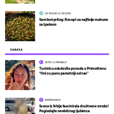
UZ RUČAK ILI VEČERU
Savršeni prilog: Recept za najfinije mahune
sa špekom
ZABAVA
JESTE LI PROBALI?
Turisticu oduševila ponuda u Primoštenu:
"Oni su puno pametniji od nas"
IMPRESIVNO!
Scena iz Srbije fascinirala društvene mreže!
Pogledajte neobičnog ljubimca