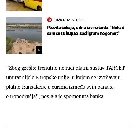
STIŽU NOVE VRUĆINE
Plovila čekaju, s dna izviru čuda: "Nekad
sam se tu kupao, sad igram nogomet"
"Zbog greške trenutno ne radi platni sustav TARGET
unutar cijele Europske unije, u kojem se izvršavaju
platne transakcije u eurima između svih banaka
europodručja", poslala je spomenuta banka.