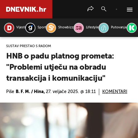
Vijesti
Sport
Showbizz
Lifestyle
Putovanja
PRETRAŽITE VIJESTI
SUSTAV PRESTAO S RADOM
HNB o padu platnog prometa:
"Problemi utječu na obradu
transakcija i komunikaciju"
Piše
B. F. M. / Hina,
27. veljače 2025. @ 18:11
KOMENTARI