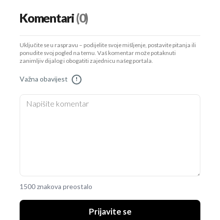
Komentari
(0)
Uključite se u raspravu – podijelite svoje mišljenje, postavite pitanja ili
ponudite svoj pogled na temu. Vaš komentar može potaknuti
zanimljiv dijalog i obogatiti zajednicu našeg portala.
Važna obavijest
!
1500 znakova preostalo
Prijavite se