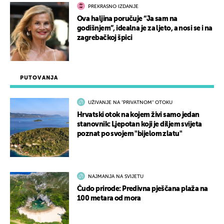
PREKRASNO IZDANJE
Ova haljina poručuje “Ja sam na
godišnjem”, idealna je za ljeto, a nosi se i na
zagrebačkoj špici
PUTOVANJA
UŽIVANJE NA "PRIVATNOM" OTOKU
Hrvatski otok na kojem živi samo jedan
stanovnik: Ljepotan koji je diljem svijeta
poznat po svojem "bijelom zlatu"
NAJMANJA NA SVIJETU
Čudo prirode: Predivna pješčana plaža na
100 metara od mora