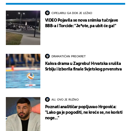
CIPELARILI GA DOK JE LEŽAO
VIDEO Pojavila se nova snimka tučnjave
BBB-a i Torcide: "Je*ote, pa ubit će ga!"
DRAMATIČAN PREOKRET
Kakva drama u Zagrebu! Hrvatska srušila
Srbiju i izborila finale Svjetskog prvenstva
AU, OVO JE RUŽNO
Poznati analitičar popljuvao Hrgovića:
"Lako ga je pogoditi, ne kreće se, ne koristi
noge..."