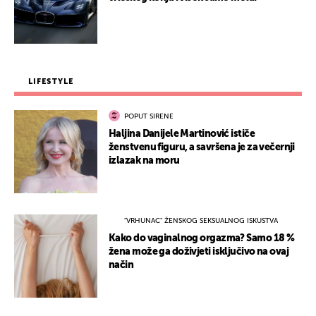
LIFESTYLE
POPUT SIRENE
Haljina Danijele Martinović ističe
ženstvenu figuru, a savršena je za večernji
izlazak na moru
"VRHUNAC" ŽENSKOG SEKSUALNOG ISKUSTVA
Kako do vaginalnog orgazma? Samo 18 %
žena može ga doživjeti isključivo na ovaj
način