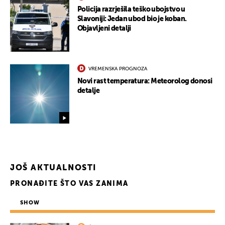
Policija razrješila teško ubojstvo u
Slavoniji: Jedan ubod bio je koban.
Objavljeni detalji
VREMENSKA PROGNOZA
Novi rast temperatura: Meteorolog donosi
detalje
JOŠ AKTUALNOSTI
PRONAĐITE ŠTO VAS ZANIMA
SHOW