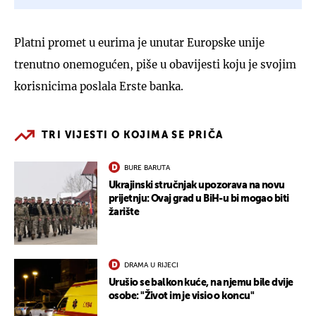
Platni promet u eurima je unutar Europske unije
trenutno onemogućen, piše u obavijesti koju je svojim
korisnicima poslala Erste banka.
TRI VIJESTI O KOJIMA SE PRIČA
BURE BARUTA
Ukrajinski stručnjak upozorava na novu
prijetnju: Ovaj grad u BiH-u bi mogao biti
žarište
DRAMA U RIJECI
Urušio se balkon kuće, na njemu bile dvije
osobe: "Život im je visio o koncu"