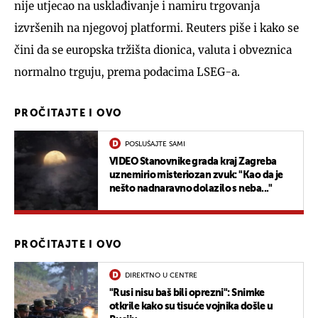
nije utjecao na usklađivanje i namiru trgovanja
izvršenih na njegovoj platformi. Reuters piše i kako se
čini da se europska tržišta dionica, valuta i obveznica
normalno trguju, prema podacima LSEG-a.
PROČITAJTE I OVO
POSLUŠAJTE SAMI
VIDEO Stanovnike grada kraj Zagreba
uznemirio misteriozan zvuk: "Kao da je
nešto nadnaravno dolazilo s neba..."
PROČITAJTE I OVO
DIREKTNO U CENTRE
"Rusi nisu baš bili oprezni": Snimke
otkrile kako su tisuće vojnika došle u