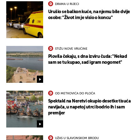
DRAMA U RIJECI
Urušio se balkon kuće, na njemu bile dvije
osobe: "Život im je visio o koncu"
STIŽU NOVE VRUĆINE
Plovila čekaju, s dna izviru čuda: "Nekad
sam se tu kupao, sad igram nogomet"
OD METKOVIĆA DO PLOČA
Spektakl na Neretvi okupio desetke tisuća
navijača, u napetoj utrci bodrio ih i sam
premijer
UŽAS U SLAVONSKOM BRODU