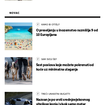
NOVAC
KAMO BI OTIŠLI?
O preseljenju u inozemstvo razmišlja 9 od
10 Europljana
SAM SVOJ ŠEF
Šest poslova koje možete pokrenuti od
kuće uz minimalna ulaganja
TREĆI UNIKATNI BUGATTI
Nazvan je po vrsti srednjovjekovnog
viteškog konja i visok samo metar