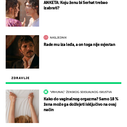
ANKETA: Koju ženu bi Serhat trebao
izabrati?
NASLJEDNIK
Rade mu iza leđa, a on toga nije svjestan
ZDRAVLJE
"VRHUNAC" ŽENSKOG SEKSUALNOG ISKUSTVA
Kako do vaginalnog orgazma? Samo 18 %
žena može ga doživjeti isključivo na ovaj
način