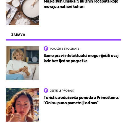
Majke svih umaka: 5 kultnih recepata koje
moraju znati svi kuhari
ZABAVA
POKAŽITE ŠTO ZNATE!
Samo pravi intelektualci mogu riješiti ovaj
kviz bez ijedne pogreške
JESTE LI PROBALI?
Turisticu oduševila ponuda u Primoštenu:
"Oni su puno pametniji od nas"