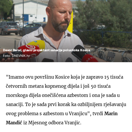
Davor Barać, glavni projektant sanacije poluotoka Kosica
Foto: DNEVNIK.hr
"Imamo ovu površinu Kosice koja je zapravo 15 tisuća
četvornih metara kopnenog dijela i još 50 tisuća
morskoga dijela onečišćena azbestom i ona je sada u
sanaciji. To je sada prvi korak ka ozbiljnijem rješavanju
ovog problema s azbestom u Vranjicu", tvrdi
Marin
Mandić
iz Mjesnog odbora Vranjic.