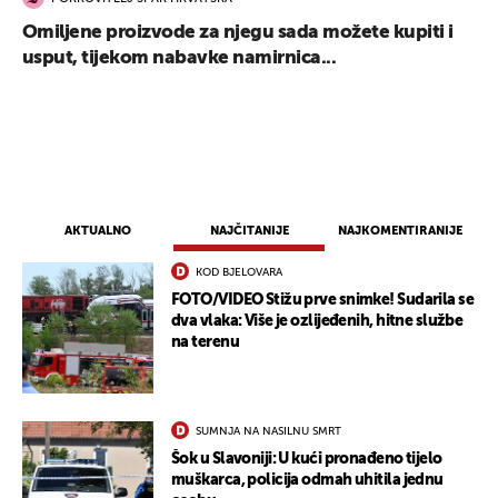
Omiljene proizvode za njegu sada možete kupiti i
usput, tijekom nabavke namirnica...
AKTUALNO
NAJČITANIJE
NAJKOMENTIRANIJE
KOD BJELOVARA
FOTO/VIDEO Stižu prve snimke! Sudarila se
dva vlaka: Više je ozlijeđenih, hitne službe
na terenu
SUMNJA NA NASILNU SMRT
Šok u Slavoniji: U kući pronađeno tijelo
muškarca, policija odmah uhitila jednu