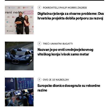
POKROVITELJ PHILIP MORRIS ZAGREB
Digitalna rješenja za stvarne probleme: Dva
hrvatska projekta dobila potporu za razvoj
TREĆI UNIKATNI BUGATTI
Nazvan je po vrsti srednjovjekovnog
viteškog konja i visok samo metar
OVO JE 10 NAJBOLJIH
Europske dionice dosegnule su rekordne
razine