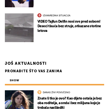
IZVANREDNA SITUACIJA
VIDEO Tajfun Delfin nosi sve pred sobom!
Deseci tisuća bez struje, otkazane stotine
letova
JOŠ AKTUALNOSTI
PRONAĐITE ŠTO VAS ZANIMA
SHOW
DANAS ŽIVI POVUČENO
Znate li tko je ovo? Kao dijete ostala je bez
oba roditelja, a onda i bez milijuna koje je
trebala naslijediti