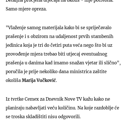
Detaljna procjena utjecaja na okoliš - nije potrebna.
Samo mjere opreza.
"Vlaženje samog materijala kako bi se spriječavalo
prašenje i s obzirom na udaljenost prvih stambenih
jedinica koja je tri do četiri puta veća nego što bi uz
provođenje mjera trebao biti utjecaj eventualnog
prašenja u danima kad imamo snažan vjetar ili slično",
poručila je prije nekoliko dana ministrica zaštite
okoliša
Marija Vučković
.
Iz tvrtke Cemex za Dnevnik Nove TV kažu kako ne
planiraju nabavljati veću količinu. Na koje razdoblje će
se troska skladištiti nisu odgovorili.