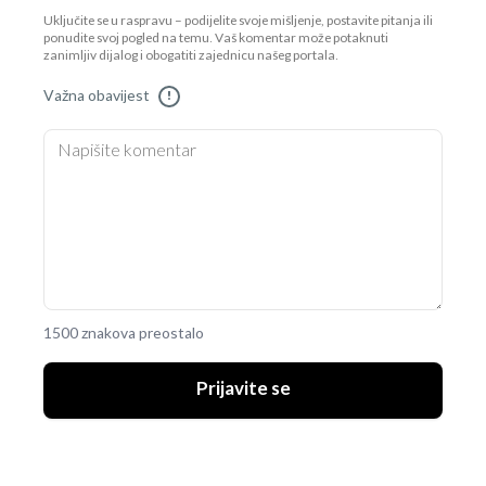
Uključite se u raspravu – podijelite svoje mišljenje, postavite pitanja ili
ponudite svoj pogled na temu. Vaš komentar može potaknuti
zanimljiv dijalog i obogatiti zajednicu našeg portala.
Važna obavijest
!
1500 znakova preostalo
Prijavite se