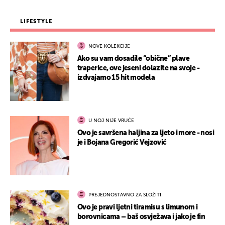
LIFESTYLE
NOVE KOLEKCIJE
Ako su vam dosadile “obične” plave
traperice, ove jeseni dolazite na svoje -
izdvajamo 15 hit modela
U NOJ NIJE VRUĆE
Ovo je savršena haljina za ljeto i more - nosi
je i Bojana Gregorić Vejzović
PREJEDNOSTAVNO ZA SLOŽITI
Ovo je pravi ljetni tiramisu s limunom i
borovnicama – baš osvježava i jako je fin