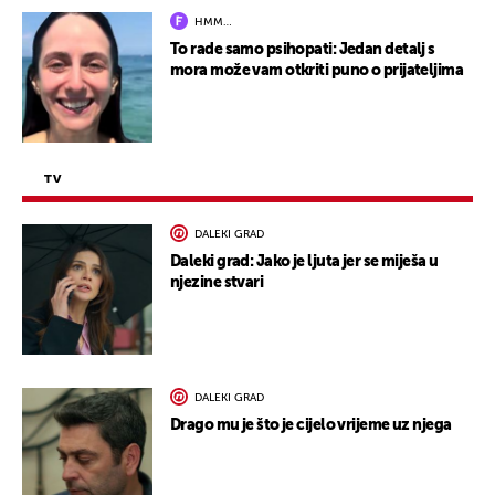
HMM…
To rade samo psihopati: Jedan detalj s
mora može vam otkriti puno o prijateljima
TV
DALEKI GRAD
Daleki grad: Jako je ljuta jer se miješa u
njezine stvari
DALEKI GRAD
Drago mu je što je cijelo vrijeme uz njega