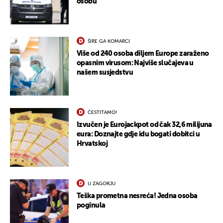
osobu
ŠIRE GA KOMARCI
Više od 240 osoba diljem Europe zaraženo
opasnim virusom: Najviše slučajeva u
našem susjedstvu
ČESTITAMO!
Izvučen je Eurojackpot od čak 32,6 milijuna
eura: Doznajte gdje idu bogati dobitci u
Hrvatskoj
U ZAGORJU
Teška prometna nesreća! Jedna osoba
poginula