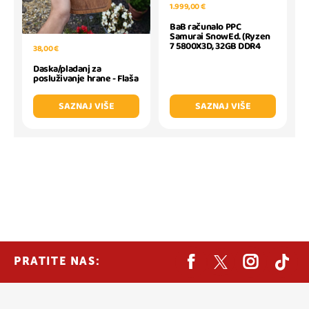
1.999,00 €
BaB računalo PPC
Samurai SnowEd. (Ryzen
7 5800X3D, 32GB DDR4
38,00 €
Daska/pladanj za
posluživanje hrane - Flaša
SAZNAJ VIŠE
SAZNAJ VIŠE
PRATITE NAS: