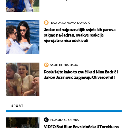
"KAO DA SU NOVAK ĐOKOVIĆ"
Jedan od najpoznatijih svjetskih parova
stigao na Jadran, ovakve reakcije
vjerojatno nisu očekivali
SAMO DOBRA PISMA
Poslušajte kako to zvuči kad Nina Badrić i
Jakov Jozinović zapjevaju Oliverov hit!
SPORT
POJAVILA SE SNIMKA
VIDEO Bad Blue Boysi dočekali Torcidu na