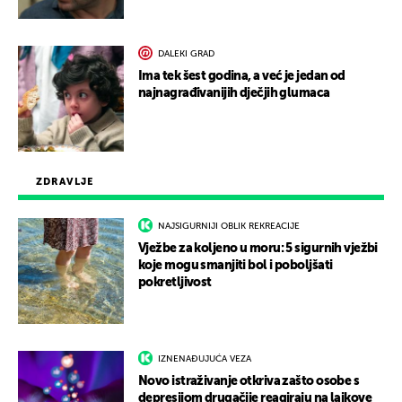
DALEKI GRAD
Ima tek šest godina, a već je jedan od
najnagrađivanijih dječjih glumaca
ZDRAVLJE
NAJSIGURNIJI OBLIK REKREACIJE
Vježbe za koljeno u moru: 5 sigurnih vježbi
koje mogu smanjiti bol i poboljšati
pokretljivost
IZNENAĐUJUĆA VEZA
Novo istraživanje otkriva zašto osobe s
depresijom drugačije reagiraju na lajkove