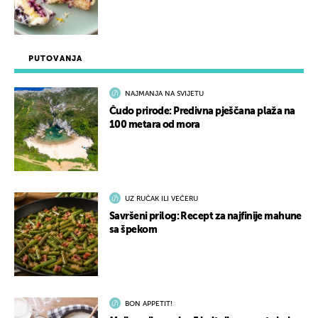
PUTOVANJA
NAJMANJA NA SVIJETU
Čudo prirode: Predivna pješčana plaža na
100 metara od mora
UZ RUČAK ILI VEČERU
Savršeni prilog: Recept za najfinije mahune
sa špekom
BON APPETIT!