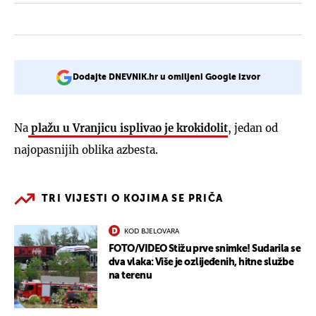
Dodajte DNEVNIK.hr u omiljeni Google izvor
Na
plažu u Vranjicu isplivao je krokidolit
, jedan od
najopasnijih oblika azbesta.
TRI VIJESTI O KOJIMA SE PRIČA
KOD BJELOVARA
FOTO/VIDEO Stižu prve snimke! Sudarila se
dva vlaka: Više je ozlijeđenih, hitne službe
na terenu