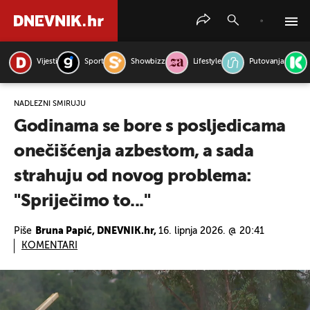
Vijesti
Sport
Showbizz
Lifestyle
Putovanja
PRETRAŽITE VIJESTI
NADLEŽNI SMIRUJU
Godinama se bore s posljedicama
onečišćenja azbestom, a sada
strahuju od novog problema:
"Spriječimo to..."
Piše
Bruna Papić, DNEVNIK.hr,
16. lipnja 2026. @ 20:41
KOMENTARI