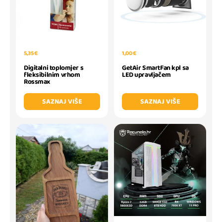
5,35 €
1,00 €
Digitalni toplomjer s
GetAir SmartFan kpl sa
fleksibilnim vrhom
LED upravljačem
Rossmax
SAZNAJ VIŠE
SAZNAJ VIŠE