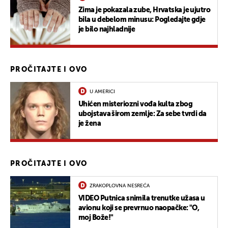
Zima je pokazala zube, Hrvatska je ujutro
bila u debelom minusu: Pogledajte gdje
je bilo najhladnije
UKLJUČITE NOTIFIKACIJE
PROČITAJTE I OVO
U AMERICI
Uhićen misteriozni vođa kulta zbog
ubojstava širom zemlje: Za sebe tvrdi da
je žena
PROČITAJTE I OVO
ZRAKOPLOVNA NESREĆA
VIDEO Putnica snimila trenutke užasa u
avionu koji se prevrnuo naopačke: "O,
moj Bože!"