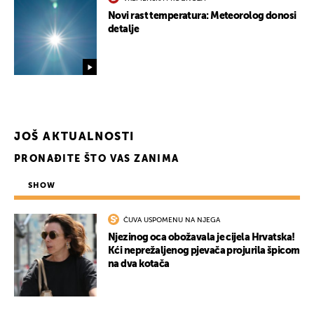
Novi rast temperatura: Meteorolog donosi
detalje
JOŠ AKTUALNOSTI
PRONAĐITE ŠTO VAS ZANIMA
SHOW
ČUVA USPOMENU NA NJEGA
Njezinog oca obožavala je cijela Hrvatska!
Kći neprežaljenog pjevača projurila špicom
na dva kotača