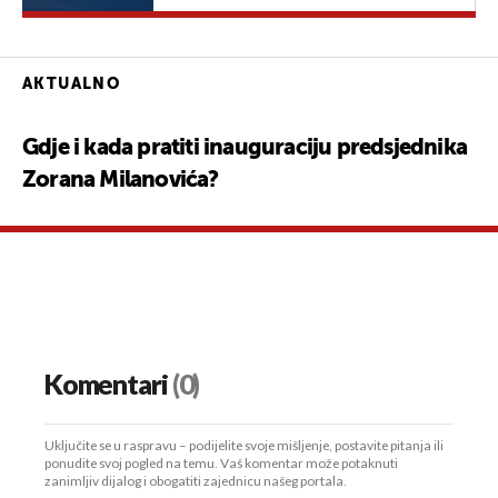
AKTUALNO
Gdje i kada pratiti inauguraciju predsjednika
Zorana Milanovića?
Komentari
(0)
Uključite se u raspravu – podijelite svoje mišljenje, postavite pitanja ili
ponudite svoj pogled na temu. Vaš komentar može potaknuti
zanimljiv dijalog i obogatiti zajednicu našeg portala.