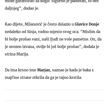
može garantirati za koga? Sigurno je pametan, to bez
daljnjeg", dodao je.
Kao dijete, Milanović je često dolazio u
Glavice
Donje
nedaleko od Sinja, rodno mjesto svog oca. "Mislim da
bi bolje prošao vani, naši ljudi ne vole pametne. On, da
je uvezen izvana, ovdje bi još bolje prošao", dodala je
strina Marija.
Da ima krsno ime
Marjan
, saznao je kada je baka s
majčine strane otkrila da ga je tajno krstila.