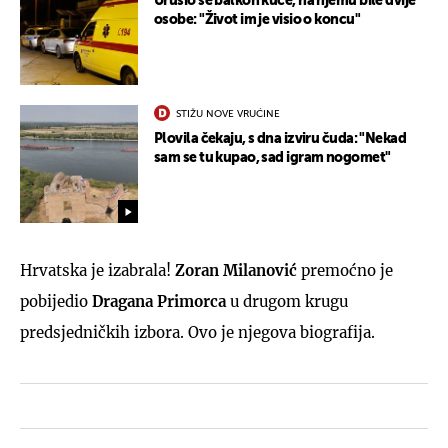
Urušio se balkon kuće, na njemu bile dvije
osobe: "Život im je visio o koncu"
STIŽU NOVE VRUĆINE
Plovila čekaju, s dna izviru čuda: "Nekad
sam se tu kupao, sad igram nogomet"
Hrvatska je izabrala!
Zoran Milanović
premoćno je
pobijedio
Dragana Primorca
u drugom krugu
predsjedničkih izbora. Ovo je njegova biografija.