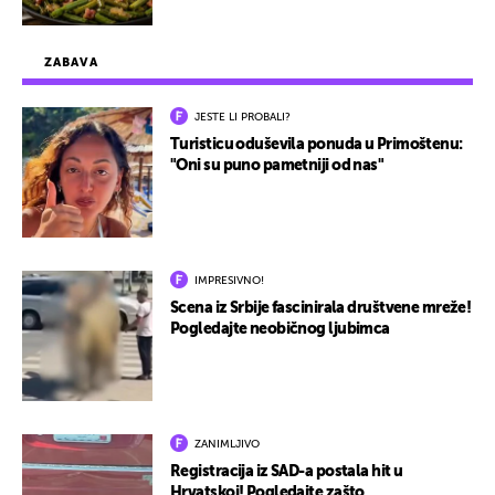
ZABAVA
JESTE LI PROBALI?
Turisticu oduševila ponuda u Primoštenu:
"Oni su puno pametniji od nas"
IMPRESIVNO!
Scena iz Srbije fascinirala društvene mreže!
Pogledajte neobičnog ljubimca
ZANIMLJIVO
Registracija iz SAD-a postala hit u
Hrvatskoj! Pogledajte zašto