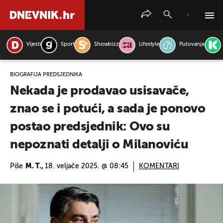
Vijesti
Sport
Showbizz
Lifestyle
Putovanja
PRETRAŽITE VIJESTI
BIOGRAFIJA PREDSJEDNIKA
Nekada je prodavao usisavače,
znao se i potući, a sada je ponovo
postao predsjednik: Ovo su
nepoznati detalji o Milanoviću
Piše
M. T.,
18. veljače 2025. @ 08:45
KOMENTARI