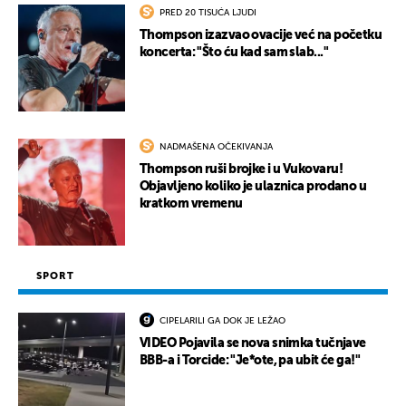
PRED 20 TISUĆA LJUDI
Thompson izazvao ovacije već na početku
koncerta: "Što ću kad sam slab..."
NADMAŠENA OČEKIVANJA
Thompson ruši brojke i u Vukovaru!
Objavljeno koliko je ulaznica prodano u
kratkom vremenu
SPORT
CIPELARILI GA DOK JE LEŽAO
VIDEO Pojavila se nova snimka tučnjave
BBB-a i Torcide: "Je*ote, pa ubit će ga!"