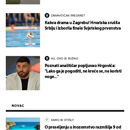
DRAMATIČAN PREOKRET
Kakva drama u Zagrebu! Hrvatska srušila
Srbiju i izborila finale Svjetskog prvenstva
AU, OVO JE RUŽNO
Poznati analitičar popljuvao Hrgovića:
"Lako ga je pogoditi, ne kreće se, ne koristi
noge..."
NOVAC
KAMO BI OTIŠLI?
O preseljenju u inozemstvo razmišlja 9 od