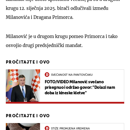
krugu 12. siječnja 2025. birači odlučivali između
Milanovića i Dragana Primorca.
Milanović je u drugom krugu pomeo Primorca i tako
osvojio drugi predsjednički mandat.
PROČITAJTE I OVO
SVEČANOST NA PANTOVČAKU
FOTO/VIDEO Milanović svečano
prisegnuo i održao govor: "Dolazi nam
doba iz kineske kletve"
PROČITAJTE I OVO
STIŽE PROMJENA VREMENA