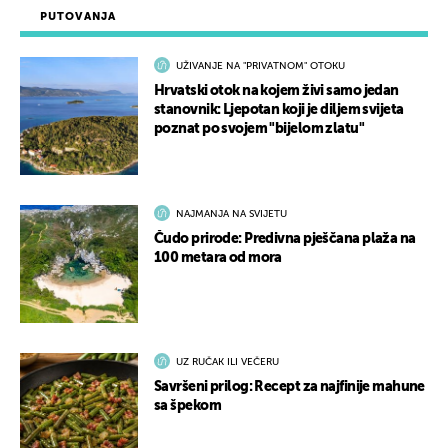
PUTOVANJA
UŽIVANJE NA "PRIVATNOM" OTOKU
Hrvatski otok na kojem živi samo jedan
stanovnik: Ljepotan koji je diljem svijeta
poznat po svojem "bijelom zlatu"
NAJMANJA NA SVIJETU
Čudo prirode: Predivna pješčana plaža na
100 metara od mora
UZ RUČAK ILI VEČERU
Savršeni prilog: Recept za najfinije mahune
sa špekom