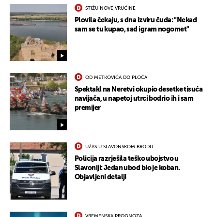
STIŽU NOVE VRUĆINE
Plovila čekaju, s dna izviru čuda: "Nekad
sam se tu kupao, sad igram nogomet"
OD METKOVIĆA DO PLOČA
Spektakl na Neretvi okupio desetke tisuća
navijača, u napetoj utrci bodrio ih i sam
premijer
UŽAS U SLAVONSKOM BRODU
Policija razrješila teško ubojstvo u
Slavoniji: Jedan ubod bio je koban.
Objavljeni detalji
VREMENSKA PROGNOZA