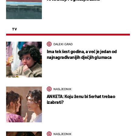
TV
DALEKI GRAD
Ima tek šest godina, a već je jedan od
najnagrađivanijih dječjih glumaca
NASLJEDNIK
ANKETA: Koju ženu bi Serhat trebao
izabrati?
NASLJEDNIK