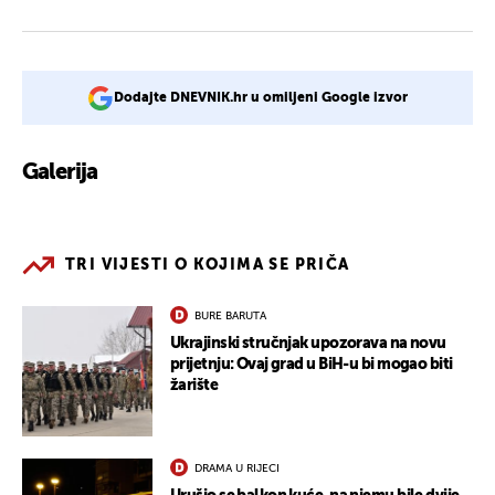
Dodajte DNEVNIK.hr u omiljeni Google izvor
Galerija
7
TRI VIJESTI O KOJIMA SE PRIČA
BURE BARUTA
Ukrajinski stručnjak upozorava na novu
prijetnju: Ovaj grad u BiH-u bi mogao biti
žarište
DRAMA U RIJECI