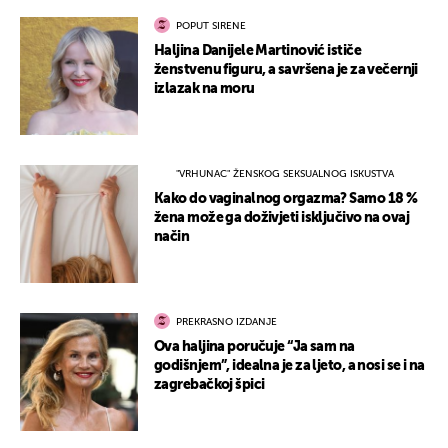
POPUT SIRENE
Haljina Danijele Martinović ističe
ženstvenu figuru, a savršena je za večernji
izlazak na moru
"VRHUNAC" ŽENSKOG SEKSUALNOG ISKUSTVA
Kako do vaginalnog orgazma? Samo 18 %
žena može ga doživjeti isključivo na ovaj
način
PREKRASNO IZDANJE
Ova haljina poručuje “Ja sam na
godišnjem”, idealna je za ljeto, a nosi se i na
zagrebačkoj špici