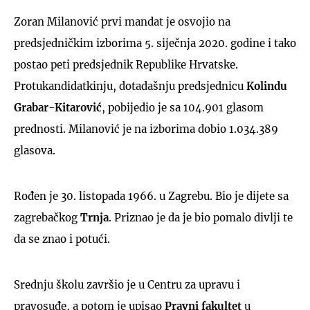
Zoran Milanović prvi mandat je osvojio na
predsjedničkim izborima 5. siječnja 2020. godine i tako
postao peti predsjednik Republike Hrvatske.
Protukandidatkinju, dotadašnju predsjednicu
Kolindu
Grabar
-
Kitarović
, pobijedio je sa 104.901 glasom
prednosti. Milanović je na izborima dobio 1.034.389
glasova.
Rođen je 30. listopada 1966. u Zagrebu. Bio je dijete sa
zagrebačkog
Trnja
. Priznao je da je bio pomalo divlji te
da se znao i potući.
Srednju školu završio je u Centru za upravu i
pravosuđe, a potom je upisao
Pravni
fakultet
u