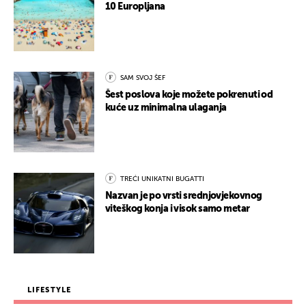
10 Europljana
SAM SVOJ ŠEF
Šest poslova koje možete pokrenuti od
kuće uz minimalna ulaganja
TREĆI UNIKATNI BUGATTI
Nazvan je po vrsti srednjovjekovnog
viteškog konja i visok samo metar
LIFESTYLE