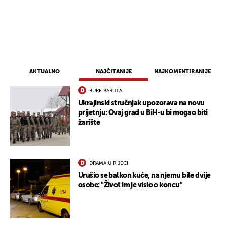
AKTUALNO
NAJČITANIJE
NAJKOMENTIRANIJE
BURE BARUTA
Ukrajinski stručnjak upozorava na novu
prijetnju: Ovaj grad u BiH-u bi mogao biti
žarište
DRAMA U RIJECI
Urušio se balkon kuće, na njemu bile dvije
osobe: "Život im je visio o koncu"