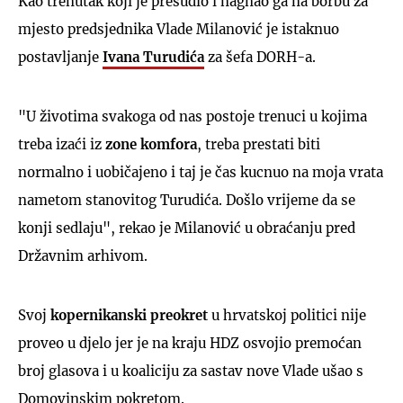
Kao trenutak koji je presudio i nagnao ga na borbu za
mjesto predsjednika Vlade Milanović je istaknuo
postavljanje
Ivana Turudića
za šefa DORH-a.
"U životima svakoga od nas postoje trenuci u kojima
treba izaći iz
zone
komfora
, treba prestati biti
normalno i uobičajeno i taj je čas kucnuo na moja vrata
nametom stanovitog Turudića. Došlo vrijeme da se
konji sedlaju", rekao je Milanović u obraćanju pred
Državnim arhivom.
Svoj
kopernikanski
preokret
u hrvatskoj politici nije
proveo u djelo jer je na kraju HDZ osvojio premoćan
broj glasova i u koaliciju za sastav nove Vlade ušao s
Domovinskim pokretom.