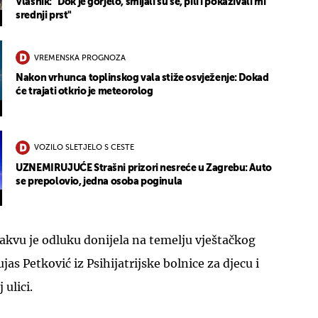
Vlasnik: "Dok je gorjelo, smijali su se, pili i pokazivali mi
srednji prst"
VREMENSKA PROGNOZA
Nakon vrhunca toplinskog vala stiže osvježenje: Dokad
će trajati otkrio je meteorolog
VOZILO SLETJELO S CESTE
UZNEMIRUJUĆE Strašni prizori nesreće u Zagrebu: Auto
se prepolovio, jedna osoba poginula
takvu je odluku donijela na temelju vještačkog
as Petković iz Psihijatrijske bolnice za djecu i
ulici.