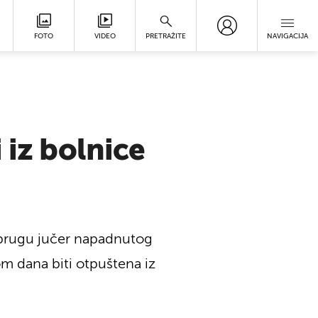
FOTO
VIDEO
PRETRAŽITE
NAVIGACIJA
 iz bolnice
uprugu jučer napadnutog
kom dana biti otpuštena iz