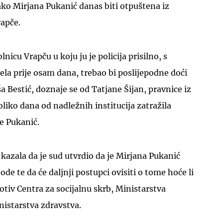
ako Mirjana Pukanić danas biti otpuštena iz
rapče.
nicu Vrapču u koju ju je policija prisilno, s
la prije osam dana, trebao bi poslijepodne doći
a Bestić, doznaje se od Tatjane Šijan, pravnice iz
oliko dana od nadležnih institucija zatražila
ne Pukanić.
azala da je sud utvrdio da je Mirjana Pukanić
de te da će daljnji postupci ovisiti o tome hoće li
otiv Centra za socijalnu skrb, Ministarstva
nistarstva zdravstva.