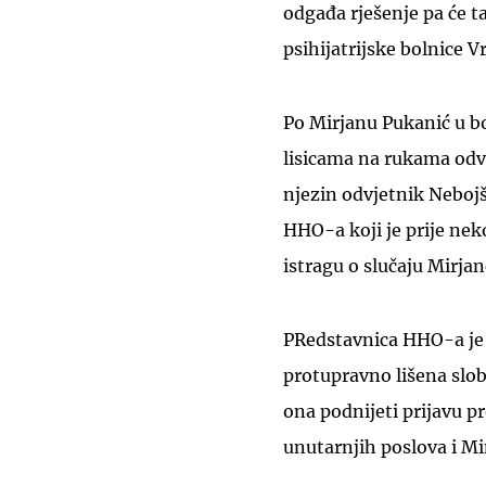
odgađa rješenje pa će t
psihijatrijske bolnice V
Po Mirjanu Pukanić u bol
lisicama na rukama odve
njezin odvjetnik Nebojš
HHO-a koji je prije nek
istragu o slučaju Mirja
PRedstavnica HHO-a je k
protupravno lišena slobo
ona podnijeti prijavu pr
unutarnjih poslova i Mi