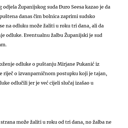
 odjela Županijskog suda Đuro Seesa kazao je da
 puštena danas čim bolnica zaprimi sudsko
 se na odluku može žaliti u roku tri dana, ali da
je odluke. Eventualnu žalbu Županijski je sud
am.
UKLJUČITE NOTIFIKACIJE
loženje odluke o puštanju Mirjane Pukanić iz
je riječ o izvanparničnom postupku koji je tajan,
uke odlučili jer je već cijeli slučaj izašao u
strana može žaliti u roku od tri dana, no žalba ne