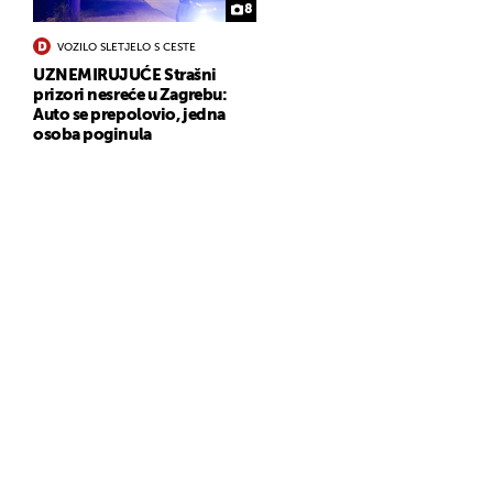
8
VOZILO SLETJELO S CESTE
UZNEMIRUJUĆE Strašni
prizori nesreće u Zagrebu:
Auto se prepolovio, jedna
osoba poginula