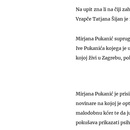
Na upit zna li na čiji z
Vrapče Tatjana Šijan je
Mirjana Pukanić supruga
Ive Pukanića kojega je u
kojoj živi u Zagrebu, p
Mirjana Pukanić je pris
novinare na kojoj je opt
malodobnu kćer te da j
pokušava prikazati psi