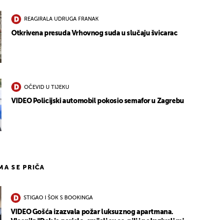
REAGIRALA UDRUGA FRANAK
Otkrivena presuda Vrhovnog suda u slučaju švicarac
OČEVID U TIJEKU
VIDEO Policijski automobil pokosio semafor u Zagrebu
IMA SE PRIČA
STIGAO I ŠOK S BOOKINGA
VIDEO Gošća izazvala požar luksuznog apartmana.