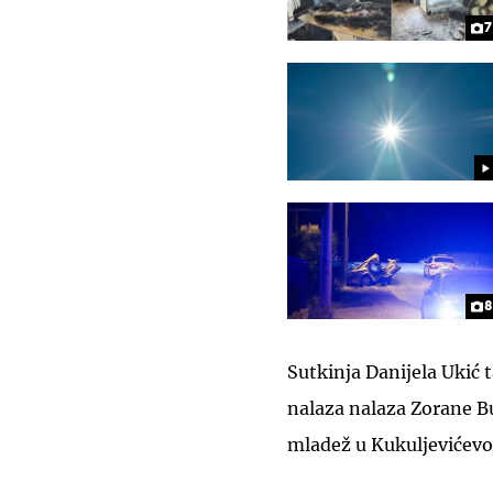
7
8
Sutkinja Danijela Ukić 
nalaza nalaza Zorane Buj
mladež u Kukuljevićevoj 