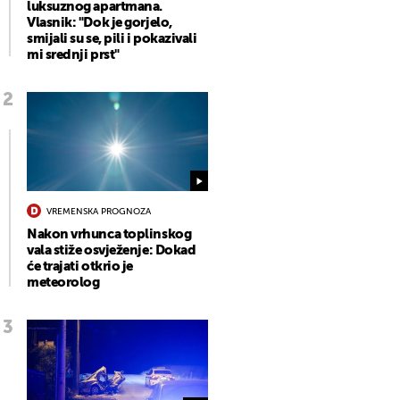
luksuznog apartmana.
Vlasnik: "Dok je gorjelo,
smijali su se, pili i pokazivali
mi srednji prst"
VREMENSKA PROGNOZA
Nakon vrhunca toplinskog
vala stiže osvježenje: Dokad
će trajati otkrio je
meteorolog