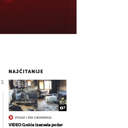
NAJČITANIJE
7
STIGAO I ŠOK S BOOKINGA
VIDEO Gošća izazvala požar