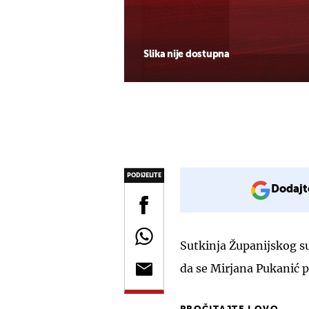
Slika nije dostupna
PODIJELITE
Dodajt
Sutkinja Županijskog su
da se Mirjana Pukanić pri