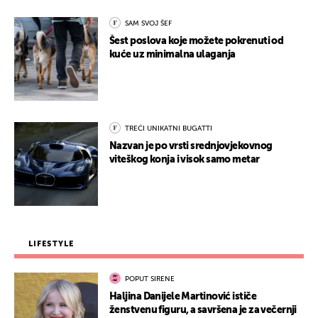
SAM SVOJ ŠEF
Šest poslova koje možete pokrenuti od
kuće uz minimalna ulaganja
TREĆI UNIKATNI BUGATTI
Nazvan je po vrsti srednjovjekovnog
viteškog konja i visok samo metar
LIFESTYLE
POPUT SIRENE
Haljina Danijele Martinović ističe
ženstvenu figuru, a savršena je za večernji