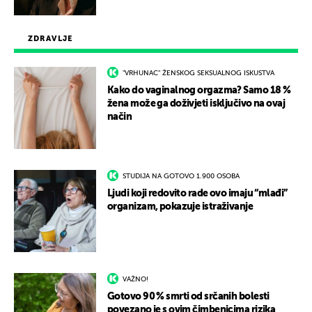
ZDRAVLJE
"VRHUNAC" ŽENSKOG SEKSUALNOG ISKUSTVA
Kako do vaginalnog orgazma? Samo 18 %
žena može ga doživjeti isključivo na ovaj
način
STUDIJA NA GOTOVO 1.900 OSOBA
Ljudi koji redovito rade ovo imaju “mlađi”
organizam, pokazuje istraživanje
VAŽNO!
Gotovo 90 % smrti od srčanih bolesti
povezano je s ovim čimbenicima rizika