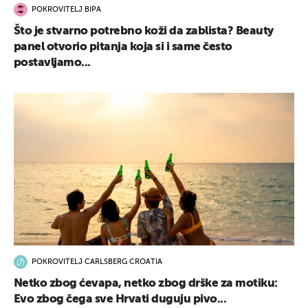
POKROVITELJ BIPA
Što je stvarno potrebno koži da zablista? Beauty
panel otvorio pitanja koja si i same često
postavljamo...
POKROVITELJ CARLSBERG CROATIA
Netko zbog ćevapa, netko zbog drške za motiku:
Evo zbog čega sve Hrvati duguju pivo...