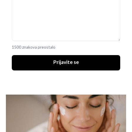
1500 znakova preostalo
Prijavite se