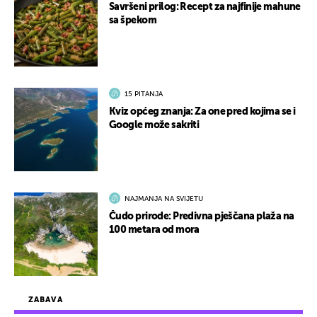
Savršeni prilog: Recept za najfinije mahune
sa špekom
15 PITANJA
Kviz općeg znanja: Za one pred kojima se i
Google može sakriti
NAJMANJA NA SVIJETU
Čudo prirode: Predivna pješčana plaža na
100 metara od mora
ZABAVA