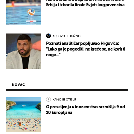
Srbiju i izborila finale Svjetskog prvenstva
AU, OVO JE RUŽNO
Poznati analitičar popljuvao Hrgovića:
"Lako ga je pogoditi, ne kreće se, ne koristi
noge..."
NOVAC
KAMO BI OTIŠLI?
O preseljenju u inozemstvo razmišlja 9 od
10 Europljana