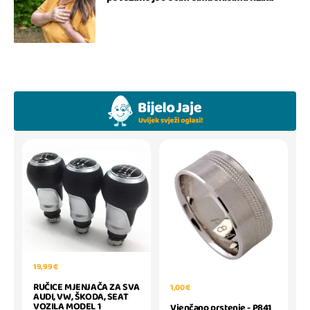
19,99 €
RUČICE MJENJAČA ZA SVA
1,00 €
AUDI, VW, ŠKODA, SEAT
VOZILA MODEL 1
Vjenčano prstenje - P841