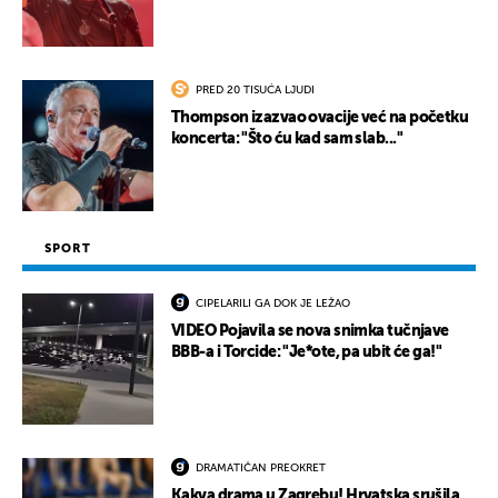
PRED 20 TISUĆA LJUDI
Thompson izazvao ovacije već na početku
koncerta: "Što ću kad sam slab..."
SPORT
CIPELARILI GA DOK JE LEŽAO
VIDEO Pojavila se nova snimka tučnjave
BBB-a i Torcide: "Je*ote, pa ubit će ga!"
DRAMATIČAN PREOKRET
Kakva drama u Zagrebu! Hrvatska srušila