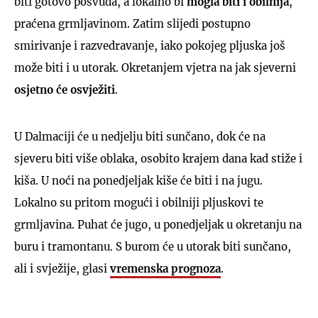
biti gotovo posvuda, a lokalno bi
mogla biti i obilnija
,
praćena grmljavinom. Zatim slijedi postupno
smirivanje i razvedravanje, iako pokojeg pljuska još
može biti i u utorak. Okretanjem vjetra na jak sjeverni
osjetno će osvježiti
.
U Dalmaciji će u nedjelju biti sunčano, dok će na
sjeveru biti više oblaka, osobito krajem dana kad stiže i
kiša. U noći na ponedjeljak kiše će biti i na jugu.
Lokalno su pritom mogući i obilniji pljuskovi te
grmljavina. Puhat će jugo, u ponedjeljak u okretanju na
buru i tramontanu. S burom će u utorak biti sunčano,
ali i svježije, glasi
vremenska prognoza
.