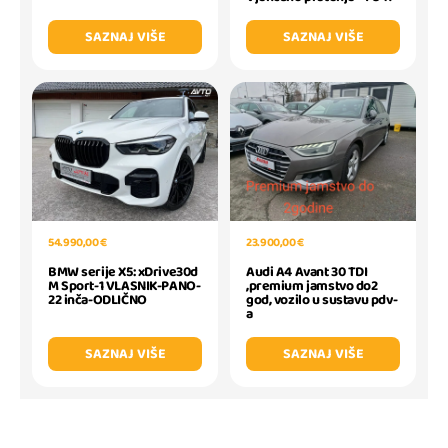
SAZNAJ VIŠE
SAZNAJ VIŠE
54.990,00 €
23.900,00 €
BMW serije X5: xDrive30d
Audi A4 Avant 30 TDI
M Sport-1 VLASNIK-PANO-
,premium jamstvo do2
22 inča-ODLIČNO
god, vozilo u sustavu pdv-
a
SAZNAJ VIŠE
SAZNAJ VIŠE