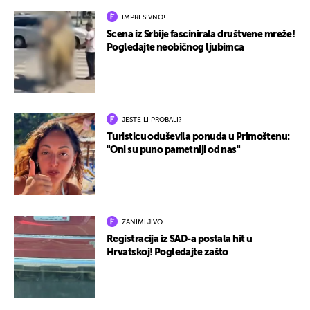
IMPRESIVNO!
Scena iz Srbije fascinirala društvene mreže!
Pogledajte neobičnog ljubimca
JESTE LI PROBALI?
Turisticu oduševila ponuda u Primoštenu:
"Oni su puno pametniji od nas"
ZANIMLJIVO
Registracija iz SAD-a postala hit u
Hrvatskoj! Pogledajte zašto