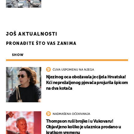
JOŠ AKTUALNOSTI
PRONAĐITE ŠTO VAS ZANIMA
SHOW
ČUVA USPOMENU NA NJEGA
Njezinog oca obožavala je cijela Hrvatska!
Kći neprežaljenog pjevača projurila špicom
na dva kotača
NADMAŠENA OČEKIVANJA
Thompson ruši brojke i u Vukovaru!
Objavljeno koliko je ulaznica prodano u
kratkom vremenu