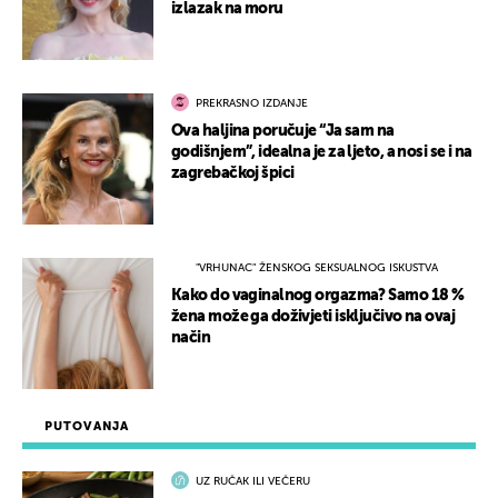
izlazak na moru
PREKRASNO IZDANJE
Ova haljina poručuje “Ja sam na
godišnjem”, idealna je za ljeto, a nosi se i na
zagrebačkoj špici
"VRHUNAC" ŽENSKOG SEKSUALNOG ISKUSTVA
Kako do vaginalnog orgazma? Samo 18 %
žena može ga doživjeti isključivo na ovaj
način
PUTOVANJA
UZ RUČAK ILI VEČERU