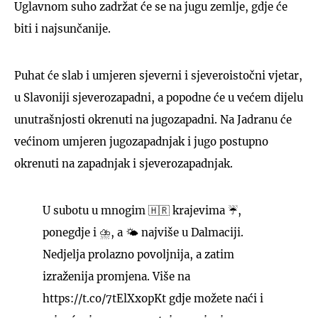
Uglavnom suho zadržat će se na jugu zemlje, gdje će
biti i najsunčanije.
Puhat će slab i umjeren sjeverni i sjeveroistočni vjetar,
u Slavoniji sjeverozapadni, a popodne će u većem dijelu
unutrašnjosti okrenuti na jugozapadni. Na Jadranu će
većinom umjeren jugozapadnjak i jugo postupno
okrenuti na zapadnjak i sjeverozapadnjak.
U subotu u mnogim 🇭🇷 krajevima ☔,
ponegdje i ⛈️, a 🌤️ najviše u Dalmaciji.
Nedjelja prolazno povoljnija, a zatim
izraženija promjena. Više na
https://t.co/7tElXxopKt
gdje možete naći i