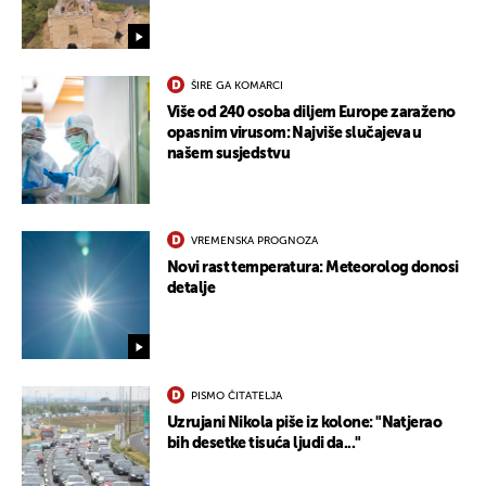
UKLJUČITE NOTIFIKACIJE
ŠIRE GA KOMARCI
Više od 240 osoba diljem Europe zaraženo
opasnim virusom: Najviše slučajeva u
našem susjedstvu
VREMENSKA PROGNOZA
Novi rast temperatura: Meteorolog donosi
detalje
PISMO ČITATELJA
Uzrujani Nikola piše iz kolone: "Natjerao
bih desetke tisuća ljudi da..."