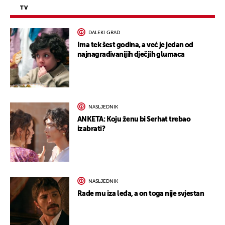
TV
DALEKI GRAD
Ima tek šest godina, a već je jedan od
najnagrađivanijih dječjih glumaca
NASLJEDNIK
ANKETA: Koju ženu bi Serhat trebao
izabrati?
NASLJEDNIK
Rade mu iza leđa, a on toga nije svjestan