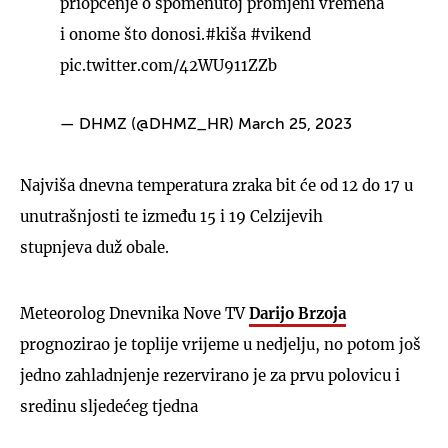
priopćenje o spomenutoj promjeni vremena
i onome što donosi.
#kiša
#vikend
pic.twitter.com/42WU911ZZb
— DHMZ (@DHMZ_HR)
March 25, 2023
Najviša dnevna temperatura zraka bit će od 12 do 17 u
unutrašnjosti te između 15 i 19 Celzijevih
stupnjeva duž obale.
Meteorolog Dnevnika Nove TV
Darijo Brzoja
prognozirao je toplije vrijeme u nedjelju, no potom još
jedno zahladnjenje rezervirano je za prvu polovicu i
sredinu sljedećeg tjedna