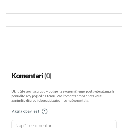
Komentari
(0)
Uključite se u raspravu – podijelite svoje mišljenje, postavite pitanja ili
ponudite svoj pogled na temu. Vaš komentar može potaknuti
zanimljiv dijalog i obogatiti zajednicu našeg portala.
Važna obavijest
!