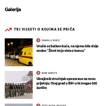
Galerija
TRI VIJESTI O KOJIMA SE PRIČA
DRAMA U RIJECI
Urušio se balkon kuće, na njemu bile dvije
osobe: "Život im je visio o koncu"
BURE BARUTA
Ukrajinski stručnjak upozorava na novu
prijetnju: Ovaj grad u BiH-u bi mogao biti
žarište
STIŽU NOVE VRUĆINE