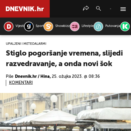
Vijesti
Sport
Showbizz
Lifestyle
Putovanja
PRETRAŽITE VIJESTI
UPALJENI I METEOALARMI
Stiglo pogoršanje vremena, slijedi
razvedravanje, a onda novi šok
Piše
Dnevnik.hr / Hina,
25. ožujka 2023. @ 08:36
KOMENTARI