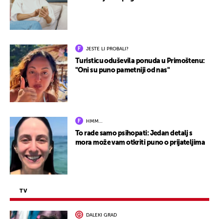
JESTE LI PROBALI?
Turisticu oduševila ponuda u Primoštenu:
"Oni su puno pametniji od nas"
HMM…
To rade samo psihopati: Jedan detalj s
mora može vam otkriti puno o prijateljima
TV
DALEKI GRAD