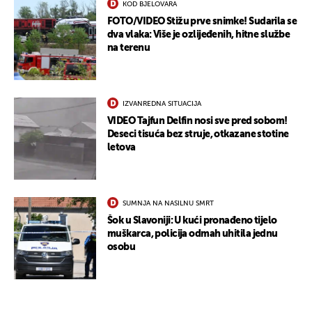
KOD BJELOVARA
FOTO/VIDEO Stižu prve snimke! Sudarila se
dva vlaka: Više je ozlijeđenih, hitne službe
na terenu
IZVANREDNA SITUACIJA
VIDEO Tajfun Delfin nosi sve pred sobom!
Deseci tisuća bez struje, otkazane stotine
letova
SUMNJA NA NASILNU SMRT
Šok u Slavoniji: U kući pronađeno tijelo
muškarca, policija odmah uhitila jednu
osobu