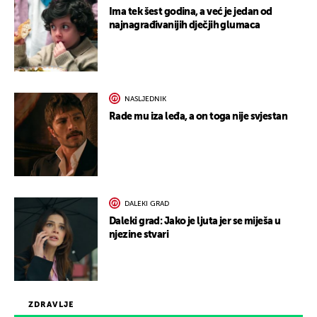
Ima tek šest godina, a već je jedan od
najnagrađivanijih dječjih glumaca
NASLJEDNIK
Rade mu iza leđa, a on toga nije svjestan
DALEKI GRAD
Daleki grad: Jako je ljuta jer se miješa u
njezine stvari
ZDRAVLJE