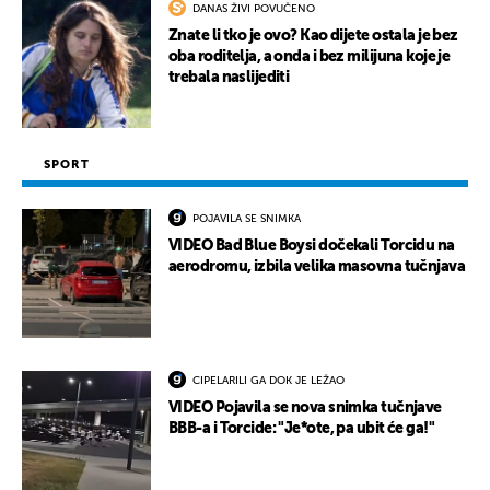
DANAS ŽIVI POVUČENO
Znate li tko je ovo? Kao dijete ostala je bez
oba roditelja, a onda i bez milijuna koje je
trebala naslijediti
SPORT
POJAVILA SE SNIMKA
VIDEO Bad Blue Boysi dočekali Torcidu na
aerodromu, izbila velika masovna tučnjava
CIPELARILI GA DOK JE LEŽAO
VIDEO Pojavila se nova snimka tučnjave
BBB-a i Torcide: "Je*ote, pa ubit će ga!"