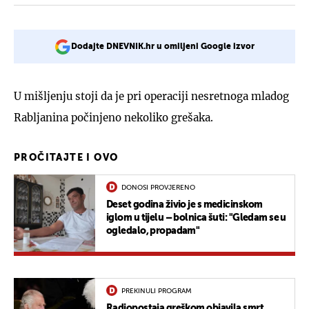
Dodajte DNEVNIK.hr u omiljeni Google izvor
U mišljenju stoji da je pri operaciji nesretnoga mladog
Rabljanina počinjeno nekoliko grešaka.
PROČITAJTE I OVO
DONOSI PROVJERENO
Deset godina živio je s medicinskom
iglom u tijelu – bolnica šuti: "Gledam se u
ogledalo, propadam"
PREKINULI PROGRAM
Radiopostaja greškom objavila smrt