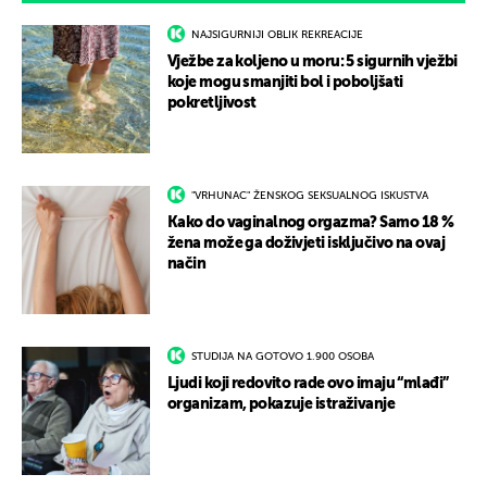
NAJSIGURNIJI OBLIK REKREACIJE
Vježbe za koljeno u moru: 5 sigurnih vježbi
koje mogu smanjiti bol i poboljšati
pokretljivost
"VRHUNAC" ŽENSKOG SEKSUALNOG ISKUSTVA
Kako do vaginalnog orgazma? Samo 18 %
žena može ga doživjeti isključivo na ovaj
način
STUDIJA NA GOTOVO 1.900 OSOBA
Ljudi koji redovito rade ovo imaju “mlađi”
organizam, pokazuje istraživanje