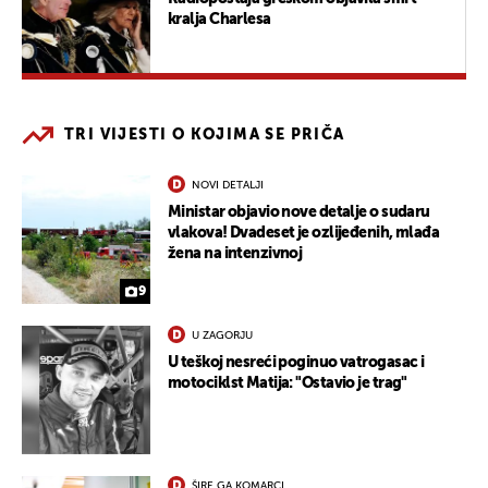
kralja Charlesa
TRI VIJESTI O KOJIMA SE PRIČA
NOVI DETALJI
Ministar objavio nove detalje o sudaru
vlakova! Dvadeset je ozlijeđenih, mlađa
žena na intenzivnoj
9
U ZAGORJU
U teškoj nesreći poginuo vatrogasac i
motociklst Matija: "Ostavio je trag"
ŠIRE GA KOMARCI