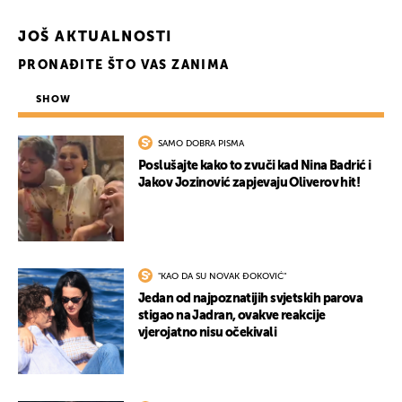
JOŠ AKTUALNOSTI
PRONAĐITE ŠTO VAS ZANIMA
SHOW
SAMO DOBRA PISMA
Poslušajte kako to zvuči kad Nina Badrić i
Jakov Jozinović zapjevaju Oliverov hit!
UKLJUČITE NOTIFIKACIJE
"KAO DA SU NOVAK ĐOKOVIĆ"
Jedan od najpoznatijih svjetskih parova
stigao na Jadran, ovakve reakcije
vjerojatno nisu očekivali