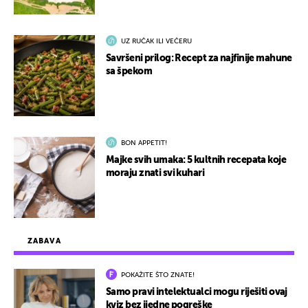
UZ RUČAK ILI VEČERU
Savršeni prilog: Recept za najfinije mahune
sa špekom
BON APPETIT!
Majke svih umaka: 5 kultnih recepata koje
moraju znati svi kuhari
ZABAVA
POKAŽITE ŠTO ZNATE!
Samo pravi intelektualci mogu riješiti ovaj
kviz bez ijedne pogreške