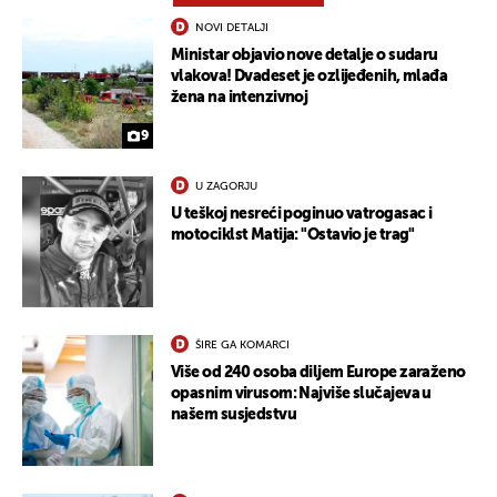
NOVI DETALJI
Ministar objavio nove detalje o sudaru
vlakova! Dvadeset je ozlijeđenih, mlađa
žena na intenzivnoj
9
U ZAGORJU
U teškoj nesreći poginuo vatrogasac i
motociklst Matija: "Ostavio je trag"
ŠIRE GA KOMARCI
Više od 240 osoba diljem Europe zaraženo
opasnim virusom: Najviše slučajeva u
našem susjedstvu