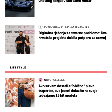
viteškog konja i visok samo metar
POKROVITELJ PHILIP MORRIS ZAGREB
Digitalna rješenja za stvarne probleme: Dva
hrvatska projekta dobila potporu za razvoj
LIFESTYLE
NOVE KOLEKCIJE
Ako su vam dosadile “obične” plave
traperice, ove jeseni dolazite na svoje -
izdvajamo 15 hit modela