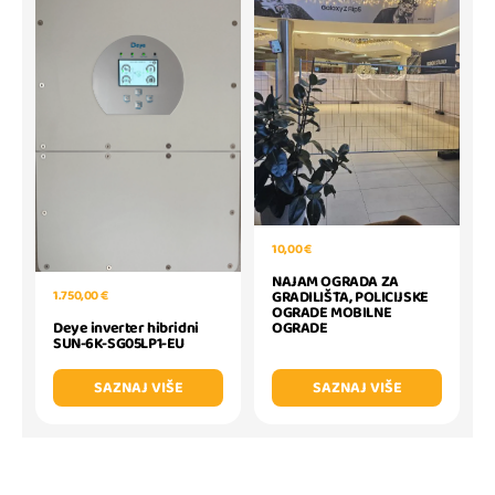
10,00 €
NAJAM OGRADA ZA
1.750,00 €
GRADILIŠTA, POLICIJSKE
OGRADE MOBILNE
Deye inverter hibridni
OGRADE
SUN-6K-SG05LP1-EU
SAZNAJ VIŠE
SAZNAJ VIŠE