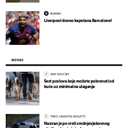
BOMBA!
Liverpool doveo kapetana Barcelone!
NOVAC
SAM SVOJ ŠEF
Šest poslova koje možete pokrenuti od
kuće uz minimalna ulaganja
TREĆI UNIKATNI BUGATTI
Nazvan je po vrsti srednjovjekovnog