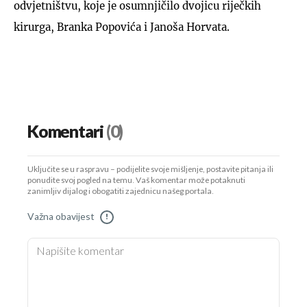
odvjetništvu, koje je osumnjičilo dvojicu riječkih
kirurga, Branka Popovića i Janoša Horvata.
Komentari
(0)
Uključite se u raspravu – podijelite svoje mišljenje, postavite pitanja ili
ponudite svoj pogled na temu. Vaš komentar može potaknuti
zanimljiv dijalog i obogatiti zajednicu našeg portala.
Važna obavijest
!