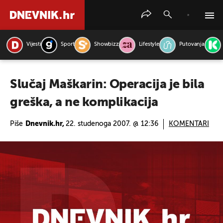
Vijesti
Sport
Showbizz
Lifestyle
Putovanja
PRETRAŽITE VIJESTI
Slučaj Maškarin: Operacija je bila
greška, a ne komplikacija
Piše
Dnevnik.hr,
22. studenoga 2007. @ 12:36
KOMENTARI