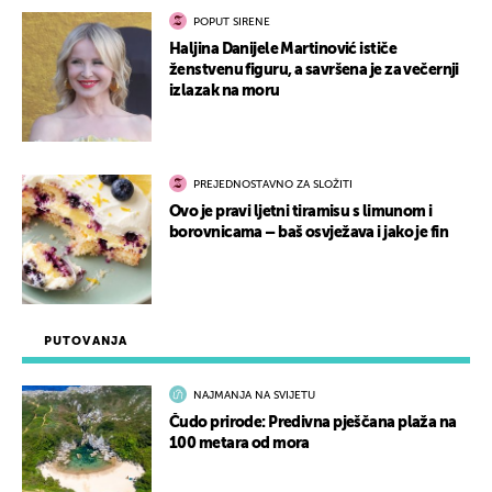
POPUT SIRENE
Haljina Danijele Martinović ističe
ženstvenu figuru, a savršena je za večernji
izlazak na moru
PREJEDNOSTAVNO ZA SLOŽITI
Ovo je pravi ljetni tiramisu s limunom i
borovnicama – baš osvježava i jako je fin
PUTOVANJA
NAJMANJA NA SVIJETU
Čudo prirode: Predivna pješčana plaža na
100 metara od mora