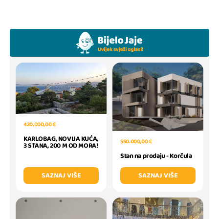
420.000,00 €
KARLOBAG, NOVIJA KUĆA,
550.000,00 €
3 STANA, 200 M OD MORA!
Stan na prodaju - Korčula
SAZNAJ VIŠE
SAZNAJ VIŠE