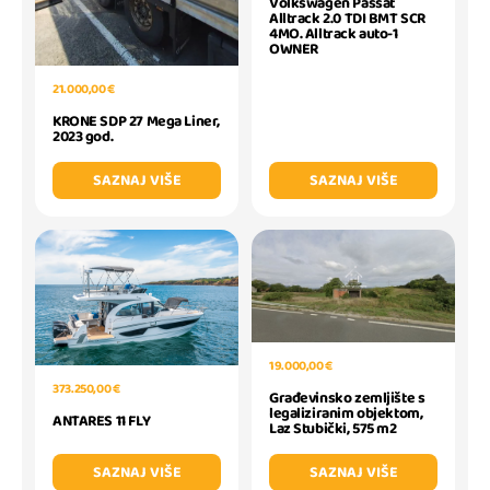
Volkswagen Passat
Alltrack 2.0 TDI BMT SCR
4MO. Alltrack auto-1
OWNER
21.000,00 €
KRONE SDP 27 Mega Liner,
2023 god.
SAZNAJ VIŠE
SAZNAJ VIŠE
19.000,00 €
373.250,00 €
Građevinsko zemljište s
legaliziranim objektom,
ANTARES 11 FLY
Laz Stubički, 575 m2
SAZNAJ VIŠE
SAZNAJ VIŠE