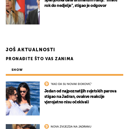
Španjolska dala ultimatum Italiji: "Imate
rok do nedjelje", stigao je odgovor
JOŠ AKTUALNOSTI
PRONAĐITE ŠTO VAS ZANIMA
SHOW
"KAO DA SU NOVAK ĐOKOVIĆ"
Jedan od najpoznatijih svjetskih parova
stigao na Jadran, ovakve reakcije
vjerojatno nisu očekivali
NOVA ZVIJEZDA NA JADRANU