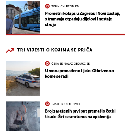
TEHNIČKI PROBLEMI
Prometni kolaps u Zagrebu! Novi zastoji,
s tramvaja otpadaju dijelovi i nestaje
struje
TRI VIJESTI O KOJIMA SE PRIČA
ČEKA SE NALAZ OBDUKCIJE
U moru pronađeno tijelo: Otkriveno o
kome se radi
RASTE BROJ MRTVIH
Broj zaraženih prvi put premašio četiri
tisuće: Širi se smrtonosna epidemija