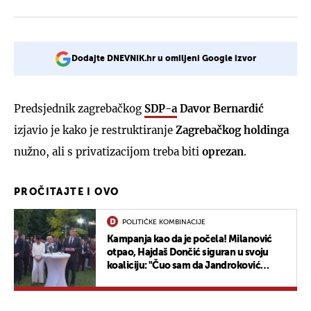
Dodajte DNEVNIK.hr u omiljeni Google izvor
Predsjednik zagrebačkog
SDP-a
Davor Bernardić
izjavio je kako je restruktiranje
Zagrebačkog holdinga
nužno, ali s privatizacijom treba biti
oprezan
.
PROČITAJTE I OVO
POLITIČKE KOMBINACIJE
Kampanja kao da je počela! Milanović
otpao, Hajdaš Dončić siguran u svoju
koaliciju: "Čuo sam da Jandroković
planira rušiti Plenkovića"