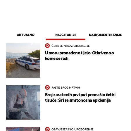
AKTUALNO
NAJČITANIJE
NAJKOMENTIRANIJE
ČEKA SE NALAZ OBDUKCIJE
U moru pronađeno tijelo: Otkriveno o
kome se radi
UKLJUČITE NOTIFIKACIJE
RASTE BROJ MRTVIH
Broj zaraženih prvi put premašio četiri
tisuće: Širi se smrtonosna epidemija
OBAVJEŠTAJNO UPOZORENJE