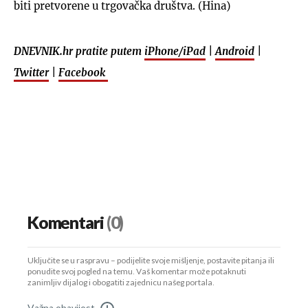
biti pretvorene u trgovačka društva. (Hina)
DNEVNIK.hr pratite putem
iPhone/iPad
|
Android
|
Twitter
|
Facebook
Komentari
(0)
Uključite se u raspravu – podijelite svoje mišljenje, postavite pitanja ili
ponudite svoj pogled na temu. Vaš komentar može potaknuti
zanimljiv dijalog i obogatiti zajednicu našeg portala.