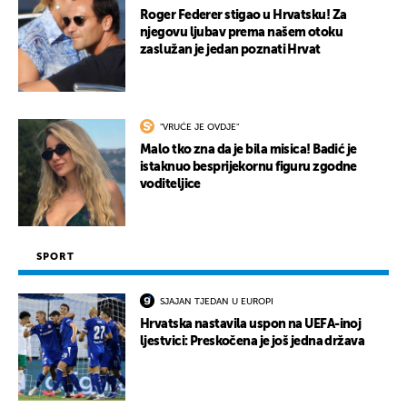
Roger Federer stigao u Hrvatsku! Za
njegovu ljubav prema našem otoku
zaslužan je jedan poznati Hrvat
"VRUĆE JE OVDJE"
Malo tko zna da je bila misica! Badić je
istaknuo besprijekornu figuru zgodne
voditeljice
SPORT
SJAJAN TJEDAN U EUROPI
Hrvatska nastavila uspon na UEFA-inoj
ljestvici: Preskočena je još jedna država