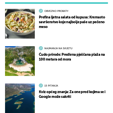
OBVEZNO PROBATI!
Prefina ljetna salata od kupusa: Kremasto
savršenstvo koje najbolje paše uz pečeno
meso
NAJMANJA NA SVIJETU
Čudo prirode: Predivna pješčana plaža na
100 metara od mora
15 PITANJA
Kviz općeg znanja: Za one pred kojima se i
Google može sakriti