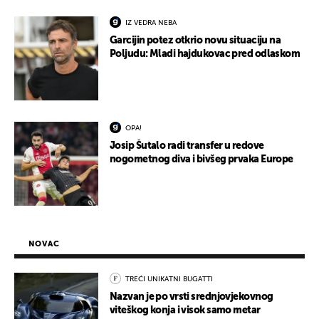
IZ VEDRA NEBA
Garcijin potez otkrio novu situaciju na
Poljudu: Mladi hajdukovac pred odlaskom
OPA!
Josip Šutalo radi transfer u redove
nogometnog diva i bivšeg prvaka Europe
NOVAC
TREĆI UNIKATNI BUGATTI
Nazvan je po vrsti srednjovjekovnog
viteškog konja i visok samo metar