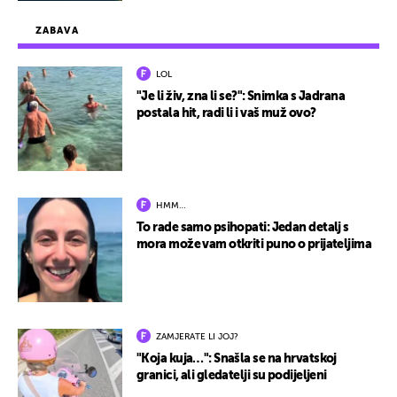
ZABAVA
LOL
"Je li živ, zna li se?": Snimka s Jadrana
postala hit, radi li i vaš muž ovo?
HMM…
To rade samo psihopati: Jedan detalj s
mora može vam otkriti puno o prijateljima
ZAMJERATE LI JOJ?
"Koja kuja…": Snašla se na hrvatskoj
granici, ali gledatelji su podijeljeni