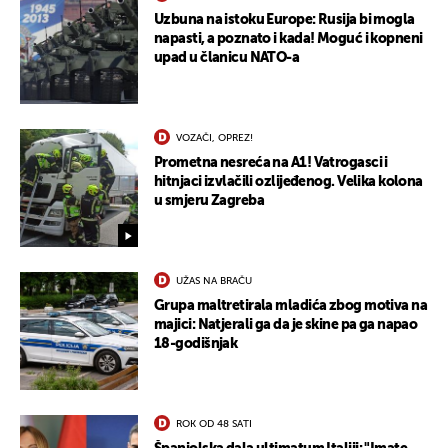
Uzbuna na istoku Europe: Rusija bi mogla
napasti, a poznato i kada! Moguć i kopneni
upad u članicu NATO-a
VOZAČI, OPREZ!
Prometna nesreća na A1! Vatrogasci i
hitnjaci izvlačili ozlijeđenog. Velika kolona
u smjeru Zagreba
UŽAS NA BRAČU
Grupa maltretirala mladića zbog motiva na
majici: Natjerali ga da je skine pa ga napao
18-godišnjak
ROK OD 48 SATI