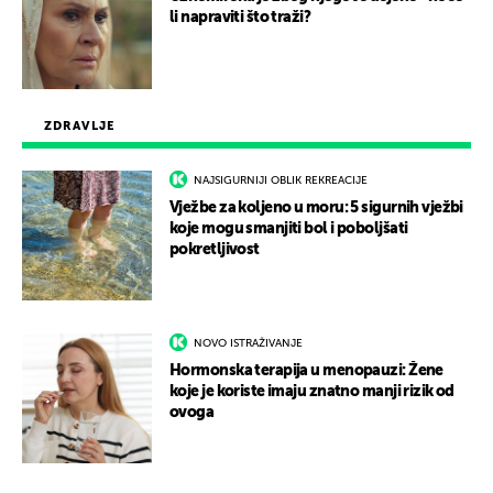
li napraviti što traži?
ZDRAVLJE
NAJSIGURNIJI OBLIK REKREACIJE
Vježbe za koljeno u moru: 5 sigurnih vježbi
koje mogu smanjiti bol i poboljšati
pokretljivost
NOVO ISTRAŽIVANJE
Hormonska terapija u menopauzi: Žene
koje je koriste imaju znatno manji rizik od
ovoga