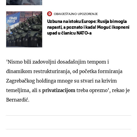
OBAVJEŠTAJNO UPOZORENJE
Uzbuna na istoku Europe: Rusija bi mogla
napasti, a poznato i kada! Moguć i kopneni
upad u članicu NATO-a
'Nismo bili zadovoljni dosadašnjim tempom i
dinamikom restrukturiranja, od početka formiranja
Zagrebačkog holdinga mnoge su stvari na krivim
temeljima, ali s
privatizacijom
treba oprezno', rekao je
Bernardić.