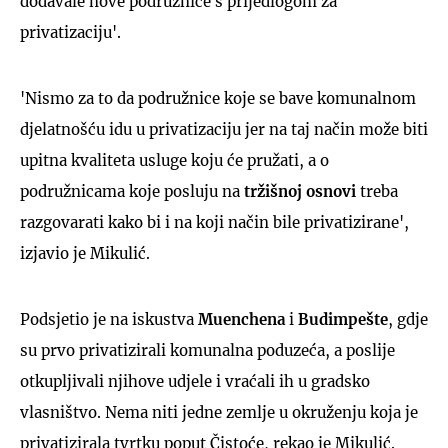
dodavale nove podružnice s prijedlogom za
privatizaciju'.
'Nismo za to da podružnice koje se bave komunalnom
djelatnošću idu u privatizaciju jer na taj način može biti
upitna kvaliteta usluge koju će pružati, a o
podružnicama koje posluju na
tržišnoj osnovi
treba
razgovarati kako bi i na koji način bile privatizirane',
izjavio je Mikulić.
Podsjetio je na iskustva
Muenchena
i
Budimpešte
, gdje
su prvo privatizirali komunalna poduzeća, a poslije
otkupljivali njihove udjele i vraćali ih u gradsko
vlasništvo. Nema niti jedne zemlje u okruženju koja je
privatizirala tvrtku poput Čistoće, rekao je Mikulić.