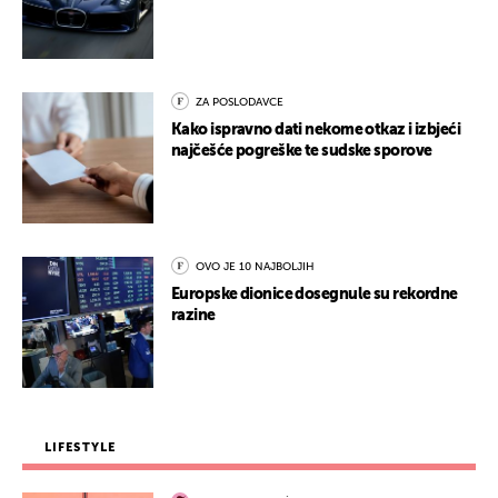
ZA POSLODAVCE
Kako ispravno dati nekome otkaz i izbjeći
najčešće pogreške te sudske sporove
OVO JE 10 NAJBOLJIH
Europske dionice dosegnule su rekordne
razine
LIFESTYLE