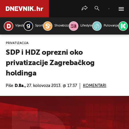
Vijesti
Sport
Showbizz
Lifestyle
Putovanja
PRETRAŽITE VIJESTI
PRIVATIZACIJA
SDP i HDZ oprezni oko
privatizacije Zagrebačkog
holdinga
Piše
D.Ba.,
27. kolovoza 2013. @ 17:37
KOMENTARI