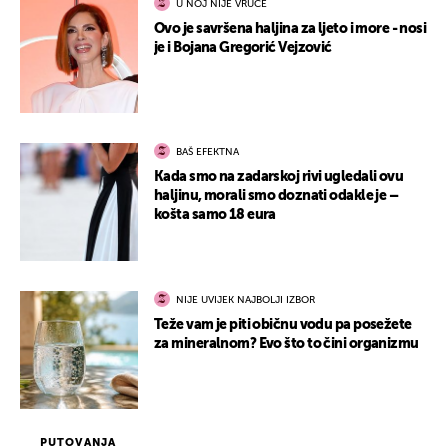
U NOJ NIJE VRUĆE
Ovo je savršena haljina za ljeto i more - nosi
je i Bojana Gregorić Vejzović
BAŠ EFEKTNA
Kada smo na zadarskoj rivi ugledali ovu
haljinu, morali smo doznati odakle je –
košta samo 18 eura
NIJE UVIJEK NAJBOLJI IZBOR
Teže vam je piti običnu vodu pa posežete
za mineralnom? Evo što to čini organizmu
PUTOVANJA