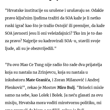
"Hrvatske institucije su urušene i urušavaju se. Odakle
pravo ključnim ljudima tražiti da SOA kaže je li netko
ruski igrač kao što je tražio Ostojić ili premijer, da kaže
SOA javnosti jesu li oni veleizdajnici? Tko im je to dao
za pravo? Najprije su kadrovirali SOA-u, stavili svoje
ljude, ali su je obezvrijedili."
"Pa ovo Mao Ce Tung nije radio što rade dva prijatelja
koja su nastala na Zrinjevcu, koja su nastala u
inkubatoru
Mate Granića
, i Zoran Milanović i Andrej
Plenković", rekao je Mostov
Miro Bulj
. "Briselci misle
samo na sebe, kao Lolek i Bolek. Ja neću glasati za ovu
misiju, Hrvatska mora voditi mirotvornu politiku, mi