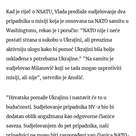
Kad je riječ o NSATU, Vlada predlaže sudjelovanje dva
pripadnika u misiji koja je osnovana na NATO samitu u
Washingtonu, rekao je i poručio: "NATO nije i neće
postati strana u sukobu u Ukrajini, ali preuzima
aktivniju ulogu kako bi pomoć Ukrajini bila bolje
usklađena s potrebama Ukrajine." "Na samitu je
sudjelovao Milanović koji se tada mogao usprotiviti
misiji, ali nije", ustvrdio je Anušić.
"Hrvatska pomaže Ukrajinu i nastavit će to u
budućnosti. Sudjelovanje pripadnika HV-a bio bi
dodatan oblik angažmana kao odgovorne članice
saveza. Sudjelovanjem do pet pripadnika, naši
pripadnici ne mogu biti raspoređeni van članica NATO-