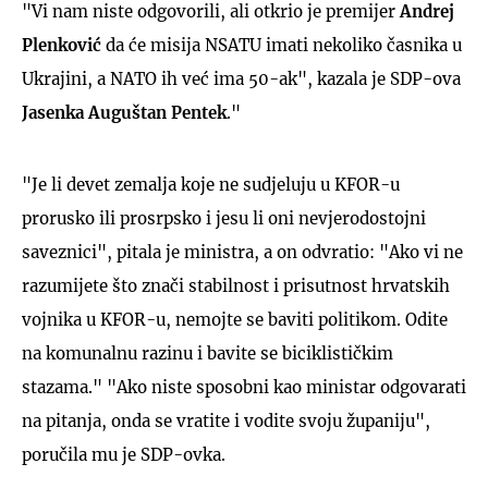
"Vi nam niste odgovorili, ali otkrio je premijer
Andrej
Plenković
da će misija NSATU imati nekoliko časnika u
Ukrajini, a NATO ih već ima 50-ak", kazala je SDP-ova
Jasenka Auguštan Pentek
."
"Je li devet zemalja koje ne sudjeluju u KFOR-u
prorusko ili prosrpsko i jesu li oni nevjerodostojni
saveznici", pitala je ministra, a on odvratio: "Ako vi ne
razumijete što znači stabilnost i prisutnost hrvatskih
vojnika u KFOR-u, nemojte se baviti politikom. Odite
na komunalnu razinu i bavite se biciklističkim
stazama." "Ako niste sposobni kao ministar odgovarati
na pitanja, onda se vratite i vodite svoju županiju",
poručila mu je SDP-ovka.