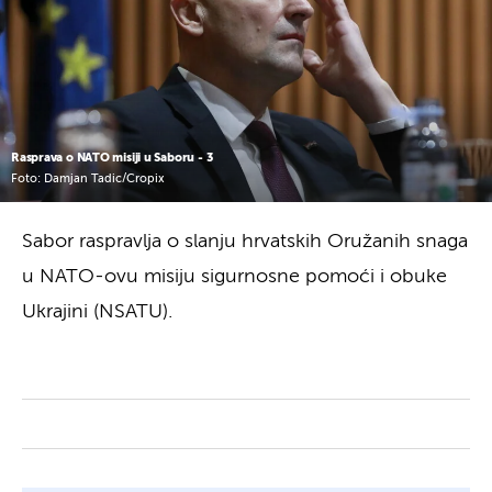
Rasprava o NATO misiji u Saboru - 3
Foto: Damjan Tadic/Cropix
Sabor raspravlja o slanju hrvatskih Oružanih snaga
u NATO-ovu misiju sigurnosne pomoći i obuke
Ukrajini (NSATU).