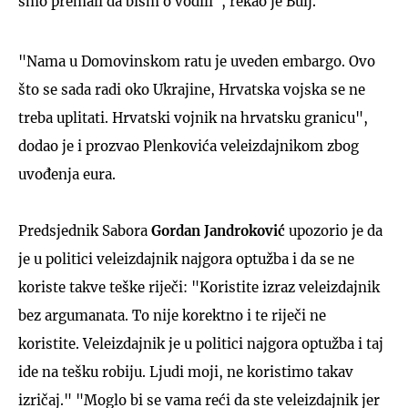
smo premali da bism o vodili", rekao je Bulj.
"Nama u Domovinskom ratu je uveden embargo. Ovo
što se sada radi oko Ukrajine, Hrvatska vojska se ne
treba uplitati. Hrvatski vojnik na hrvatsku granicu",
dodao je i prozvao Plenkovića veleizdajnikom zbog
uvođenja eura.
Predsjednik Sabora
Gordan Jandroković
upozorio je da
je u politici veleizdajnik najgora optužba i da se ne
koriste takve teške riječi: "Koristite izraz veleizdajnik
bez argumanata. To nije korektno i te riječi ne
koristite. Veleizdajnik je u politici najgora optužba i taj
ide na tešku robiju. Ljudi moji, ne koristimo takav
izričaj." "Moglo bi se vama reći da ste veleizdajnik jer