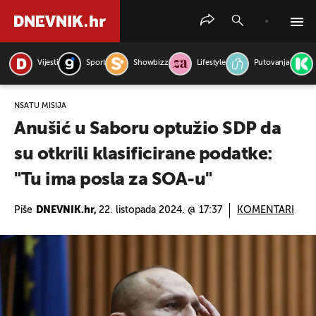
Vijesti
Sport
Showbizz
Lifestyle
Putovanja
PRETRAŽITE VIJESTI
NSATU MISIJA
Anušić u Saboru optužio SDP da
su otkrili klasificirane podatke:
"Tu ima posla za SOA-u"
Piše
DNEVNIK.hr,
22. listopada 2024. @ 17:37
KOMENTARI