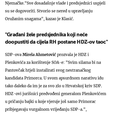
Njemačke."Sve dosadašnje vlade i predsjednici uspjeli
su se dogovoriti. Stvorio se nered u upravljanju
Oružanim snagama", kazao je Klasić.
"Građani žele predsjednika koji neće
doopustiti da cijela RH postane HDZ-ov taoc"
SDP-ova
Mirela Ahmetović
prozvala je HDZ i
Plenkovića za korištenje SOA-e: "Svim silama bi na
Pantovčak htjeli instalirati svog nestranačkog
kandidata Primorca. U svom apsurdnom narativu idu
tako daleko da im je za svo zlo u Hrvatskoj kriv SDP.
HDZ-ovi jurišnici predvođeni generalom Plenkovićem
u pričanju bajki u koje vjeruje još samo Primorac
pribjegavaju vurgalnom vrijeđanju SDP-a.",