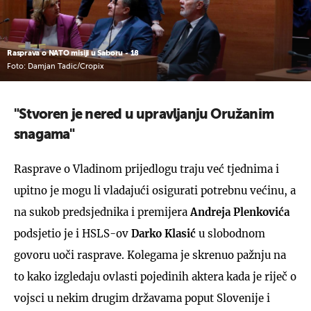
Rasprava o NATO misiji u Saboru - 18
Foto: Damjan Tadic/Cropix
"Stvoren je nered u upravljanju Oružanim
snagama"
Rasprave o Vladinom prijedlogu traju već tjednima i
upitno je mogu li vladajući osigurati potrebnu većinu, a
na sukob predsjednika i premijera
Andreja Plenkovića
podsjetio je i HSLS-ov
Darko Klasić
u slobodnom
govoru uoči rasprave. Kolegama je skrenuo pažnju na
to kako izgledaju ovlasti pojedinih aktera kada je riječ o
vojsci u nekim drugim državama poput Slovenije i