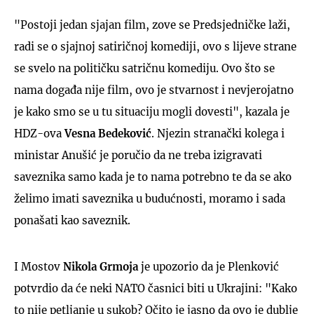
"Postoji jedan sjajan film, zove se Predsjedničke laži,
radi se o sjajnoj satiričnoj komediji, ovo s lijeve strane
se svelo na političku satričnu komediju. Ovo što se
nama događa nije film, ovo je stvarnost i nevjerojatno
UKLJUČITE NOTIFIKACIJE
je kako smo se u tu situaciju mogli dovesti", kazala je
HDZ-ova
Vesna Bedeković
. Njezin stranački kolega i
ministar Anušić je poručio da ne treba izigravati
saveznika samo kada je to nama potrebno te da se ako
želimo imati saveznika u budućnosti, moramo i sada
ponašati kao saveznik.
I Mostov
Nikola Grmoja
je upozorio da je Plenković
potvrdio da će neki NATO časnici biti u Ukrajini: "Kako
to nije petljanje u sukob? Očito je jasno da ovo je dublje