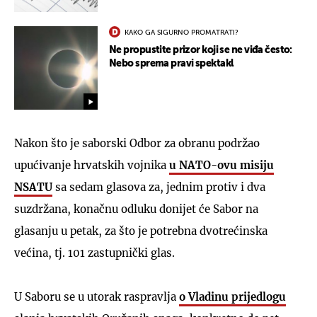
KAKO GA SIGURNO PROMATRATI?
Ne propustite prizor koji se ne viđa često:
Nebo sprema pravi spektakl
Nakon što je saborski Odbor za obranu podržao
upućivanje hrvatskih vojnika
u NATO-ovu misiju
NSATU
sa sedam glasova za, jednim protiv i dva
suzdržana, konačnu odluku donijet će Sabor na
glasanju u petak, za što je potrebna dvotrećinska
većina, tj. 101 zastupnički glas.
U Saboru se u utorak raspravlja
o Vladinu prijedlogu