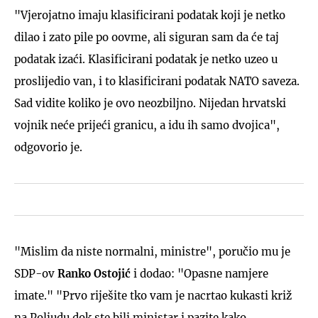
"Vjerojatno imaju klasificirani podatak koji je netko
dilao i zato pile po oovme, ali siguran sam da će taj
podatak izaći. Klasificirani podatak je netko uzeo u
proslijedio van, i to klasificirani podatak NATO saveza.
Sad vidite koliko je ovo neozbiljno. Nijedan hrvatski
vojnik neće prijeći granicu, a idu ih samo dvojica",
odgovorio je.
"Mislim da niste normalni, ministre", poručio mu je
SDP-ov
Ranko Ostojić
i dodao: "Opasne namjere
imate." "Prvo riješite tko vam je nacrtao kukasti križ
na Poljudu dok ste bili ministar i pazite kako