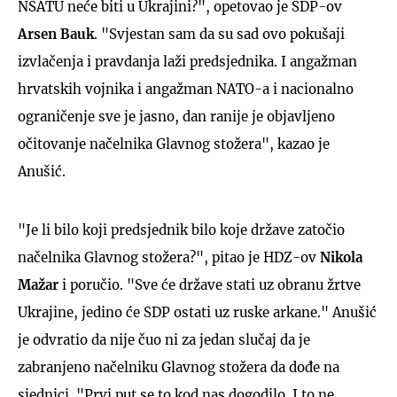
NSATU neće biti u Ukrajini?", opetovao je SDP-ov
Arsen Bauk
. "Svjestan sam da su sad ovo pokušaji
izvlačenja i pravdanja laži predsjednika. I angažman
hrvatskih vojnika i angažman NATO-a i nacionalno
ograničenje sve je jasno, dan ranije je objavljeno
očitovanje načelnika Glavnog stožera", kazao je
Anušić.
"Je li bilo koji predsjednik bilo koje države zatočio
načelnika Glavnog stožera?", pitao je HDZ-ov
Nikola
Mažar
i poručio. "Sve će države stati uz obranu žrtve
Ukrajine, jedino će SDP ostati uz ruske arkane." Anušić
je odvratio da nije čuo ni za jedan slučaj da je
zabranjeno načelniku Glavnog stožera da dođe na
sjednici. "Prvi put se to kod nas dogodilo. I to ne