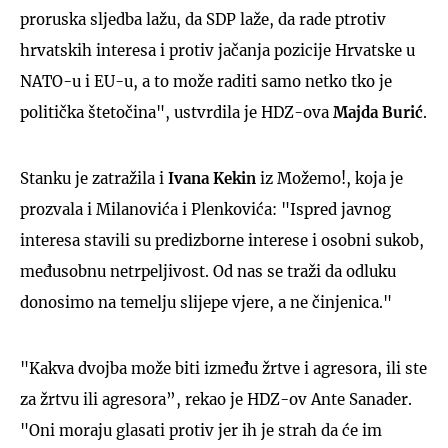
proruska sljedba lažu, da SDP laže, da rade ptrotiv
hrvatskih interesa i protiv jačanja pozicije Hrvatske u
NATO-u i EU-u, a to može raditi samo netko tko je
politička štetočina", ustvrdila je HDZ-ova
Majda Burić
.
Stanku je zatražila i
Ivana Kekin
iz Možemo!, koja je
prozvala i Milanovića i Plenkovića: "Ispred javnog
interesa stavili su predizborne interese i osobni sukob,
međusobnu netrpeljivost. Od nas se traži da odluku
donosimo na temelju slijepe vjere, a ne činjenica."
"Kakva dvojba može biti između žrtve i agresora, ili ste
za žrtvu ili agresora”, rekao je HDZ-ov Ante Sanader.
"Oni moraju glasati protiv jer ih je strah da će im