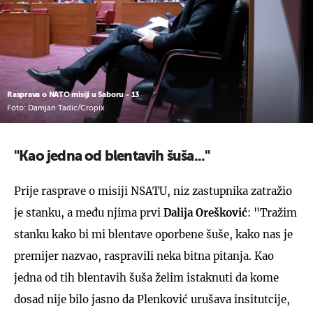
Rasprava o NATO misiji u Saboru - 13
Foto: Damjan Tadic/Cropix
"Kao jedna od blentavih šuša..."
Prije rasprave o misiji NSATU, niz zastupnika zatražio
je stanku, a među njima prvi
Dalija Orešković
: "Tražim
stanku kako bi mi blentave oporbene šuše, kako nas je
premijer nazvao, raspravili neka bitna pitanja. Kao
jedna od tih blentavih šuša želim istaknuti da kome
dosad nije bilo jasno da Plenković urušava insitutcije,