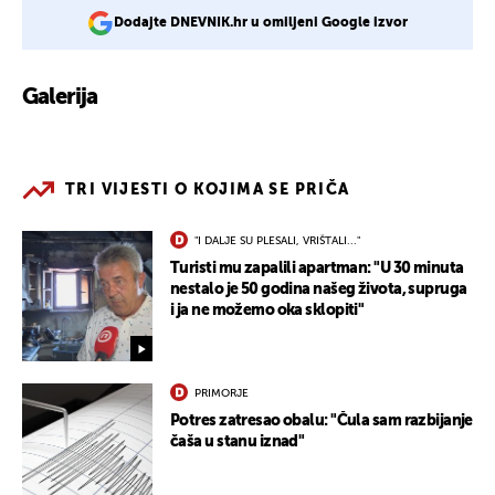
Dodajte DNEVNIK.hr u omiljeni Google izvor
Galerija
21
TRI VIJESTI O KOJIMA SE PRIČA
"I DALJE SU PLESALI, VRIŠTALI..."
Turisti mu zapalili apartman: "U 30 minuta
nestalo je 50 godina našeg života, supruga
i ja ne možemo oka sklopiti"
PRIMORJE
Potres zatresao obalu: "Čula sam razbijanje
čaša u stanu iznad"