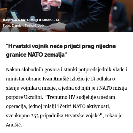
Rasprava o NATO misiji u Saboru - 14
Foto: Damjan Tadic/Cropix
"Hrvatski vojnik neće prijeći prag nijedne
granice NATO zemalja"
Nakon slobodnih govora i stanki potpredsjednik Vlade i
ministar obrane
Ivan Anušić
izložio je 13 odluka o
slanju vojnika u misije, a jedna od njih je i NATO misija
potpore Ukrajini. "Trenutno HV sudjeluje u sedam
operacija, jednoj misiji i četiri NATO aktivnosti,
sveukupno 253 pripadnika Hrvatske vojske", rekao je
Anušić.