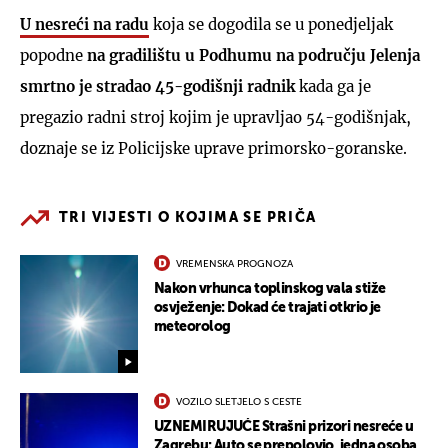
U nesreći na radu
koja se dogodila se u ponedjeljak
popodne
na gradilištu u Podhumu na području Jelenja
smrtno je stradao 45-godišnji radnik
kada ga je
pregazio radni stroj kojim je upravljao 54-godišnjak,
doznaje se iz Policijske uprave primorsko-goranske.
TRI VIJESTI O KOJIMA SE PRIČA
VREMENSKA PROGNOZA
Nakon vrhunca toplinskog vala stiže
osvježenje: Dokad će trajati otkrio je
meteorolog
VOZILO SLETJELO S CESTE
UZNEMIRUJUĆE Strašni prizori nesreće u
Zagrebu: Auto se prepolovio, jedna osoba