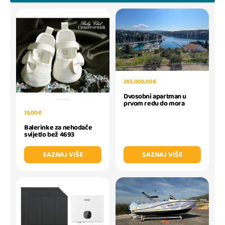
265.000,00 €
Dvosobni apartman u
prvom redu do mora
15,00 €
Balerinke za nehodače
svijetlo bež 4693
SAZNAJ VIŠE
SAZNAJ VIŠE