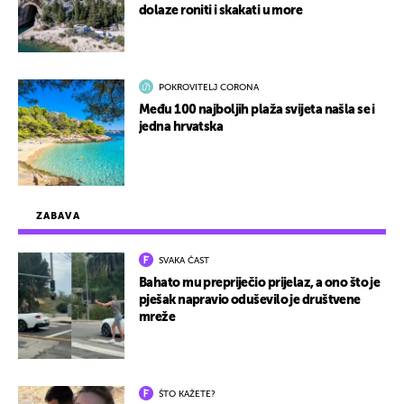
dolaze roniti i skakati u more
POKROVITELJ CORONA
Među 100 najboljih plaža svijeta našla se i
jedna hrvatska
ZABAVA
SVAKA ČAST
Bahato mu prepriječio prijelaz, a ono što je
pješak napravio oduševilo je društvene
mreže
ŠTO KAŽETE?