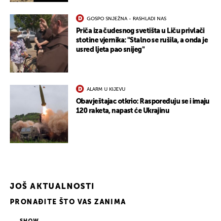
GOSPO SNJEŽNA - RASHLADI NAS
Priča iza čudesnog svetišta u Liču privlači
stotine vjernika: "Stalno se rušila, a onda je
usred ljeta pao snijeg"
ALARM U KIJEVU
Obavještajac otkrio: Raspoređuju se i imaju
120 raketa, napast će Ukrajinu
JOŠ AKTUALNOSTI
UKLJUČITE NOTIFIKACIJE
PRONAĐITE ŠTO VAS ZANIMA
SHOW