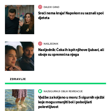
DALEKI GRAD
Sreći nema kraja! Napokon su saznali spol
djeteta
NASLJEDNIK
Nasljednik: Čeka ih ispit njihove ljubavi, ali
oboje su spremni na njega
ZDRAVLJE
NAJSIGURNIJI OBLIK REKREACIJE
Vježbe za koljeno u moru: 5 sigurnih vježbi
koje mogu smanjiti bol i poboljšati
pokretljivost