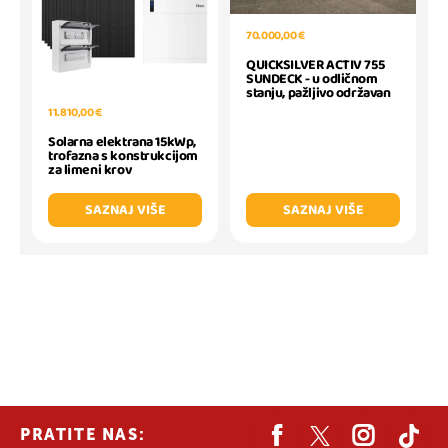
70.000,00 €
QUICKSILVER ACTIV 755
SUNDECK - u odličnom
stanju, pažljivo održavan
11.810,00 €
Solarna elektrana 15kWp,
trofazna s konstrukcijom
za limeni krov
SAZNAJ VIŠE
SAZNAJ VIŠE
PRATITE NAS: