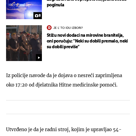
poginula
8
JE L' TO IDU IZBORI?
Stižu novi dodaci na mirovine branitelja,
oni poručuju: "Neki su dobili premalo, neki
su dobili previše"
Iz policije navode da je dojava o nesreći zaprimljena
oko 17:20 od djelatnika Hitne medicinske pomoći.
Utvrđeno je da je radni stroj, kojim je upravljao 54-