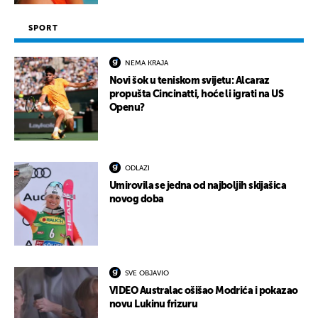
SPORT
NEMA KRAJA
Novi šok u teniskom svijetu: Alcaraz
propušta Cincinatti, hoće li igrati na US
Openu?
ODLAZI
Umirovila se jedna od najboljih skijašica
novog doba
SVE OBJAVIO
VIDEO Australac ošišao Modrića i pokazao
novu Lukinu frizuru