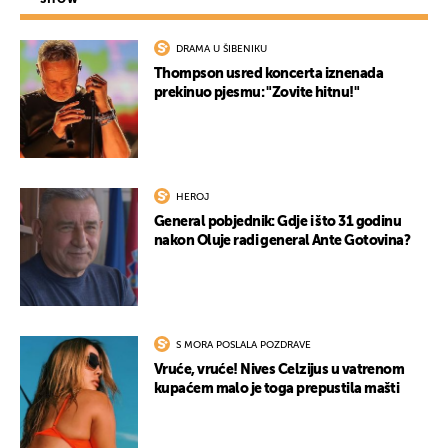
DRAMA U ŠIBENIKU
Thompson usred koncerta iznenada
prekinuo pjesmu: "Zovite hitnu!"
HEROJ
General pobjednik: Gdje i što 31 godinu
nakon Oluje radi general Ante Gotovina?
S MORA POSLALA POZDRAVE
Vruće, vruće! Nives Celzijus u vatrenom
kupaćem malo je toga prepustila mašti