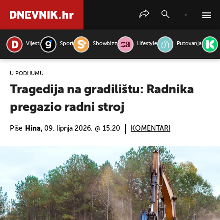
Vijesti
Sport
Showbizz
Lifestyle
Putovanja
PRETRAŽITE VIJESTI
U PODHUMU
Tragedija na gradilištu: Radnika
pregazio radni stroj
Piše
Hina,
09. lipnja 2026. @ 15:20
KOMENTARI