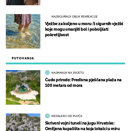
NAJSIGURNIJI OBLIK REKREACIJE
Vježbe za koljeno u moru: 5 sigurnih vježbi
koje mogu smanjiti bol i poboljšati
pokretljivost
PUTOVANJA
NAJMANJA NA SVIJETU
Čudo prirode: Predivna pješčana plaža na
100 metara od mora
NEDALEKO OD PLOČA
Skriveni vojni tuneli na jugu Hrvatske:
Omiljena kupališta na koja lokalci u miru