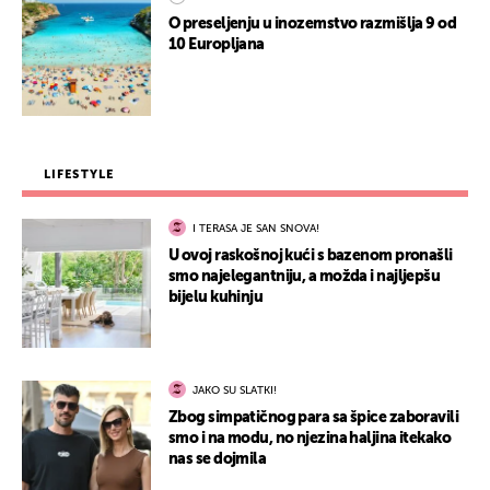
O preseljenju u inozemstvo razmišlja 9 od
10 Europljana
LIFESTYLE
I TERASA JE SAN SNOVA!
U ovoj raskošnoj kući s bazenom pronašli
smo najelegantniju, a možda i najljepšu
bijelu kuhinju
JAKO SU SLATKI!
Zbog simpatičnog para sa špice zaboravili
smo i na modu, no njezina haljina itekako
nas se dojmila