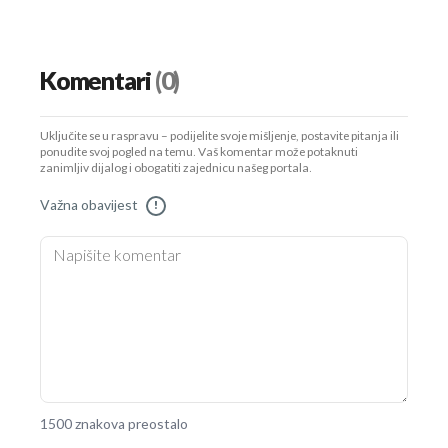
Komentari
(0)
Uključite se u raspravu – podijelite svoje mišljenje, postavite pitanja ili
ponudite svoj pogled na temu. Vaš komentar može potaknuti
zanimljiv dijalog i obogatiti zajednicu našeg portala.
Važna obavijest
!
1500 znakova preostalo