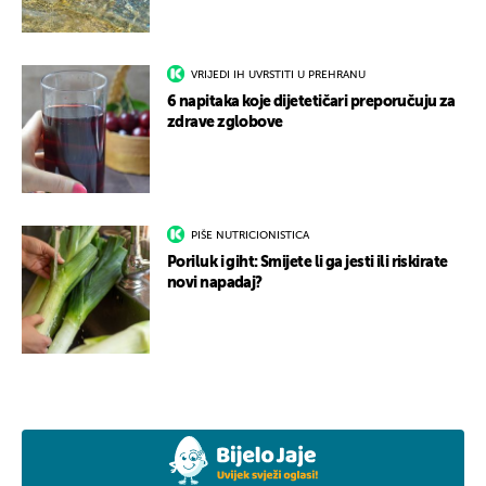
VRIJEDI IH UVRSTITI U PREHRANU
6 napitaka koje dijetetičari preporučuju za
zdrave zglobove
PIŠE NUTRICIONISTICA
Poriluk i giht: Smijete li ga jesti ili riskirate
novi napadaj?