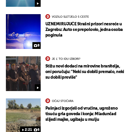
VOZILO SLETJELO S CESTE
UZNEMIRUJUĆE Strašni prizori nesreće u
Zagrebu: Auto se prepolovio, jedna osoba
poginula
8
JE L' TO IDU IZBORI?
Stižu novi dodaci na mirovine branitelja,
oni poručuju: "Neki su dobili premalo, neki
su dobili previše"
OČAJ STOČARA
Pašnjaci izgorjeli od vrućina, ugroženo
tisuću grla goveda i konja: Mladunčad
slijedi majke, ugibaju u mulju
2:21
6