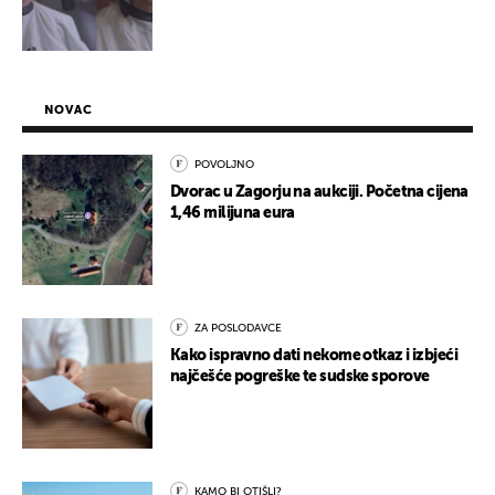
NOVAC
POVOLJNO
Dvorac u Zagorju na aukciji. Početna cijena
1,46 milijuna eura
ZA POSLODAVCE
Kako ispravno dati nekome otkaz i izbjeći
najčešće pogreške te sudske sporove
KAMO BI OTIŠLI?