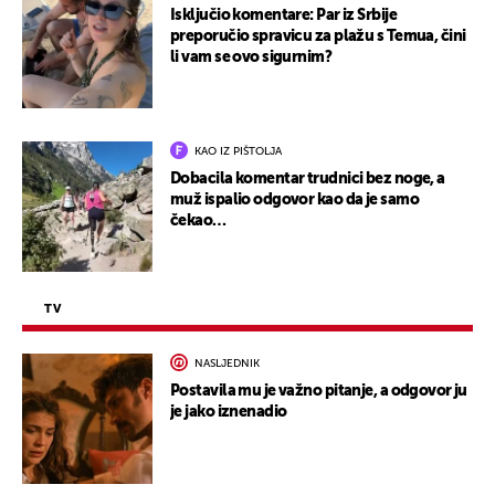
Isključio komentare: Par iz Srbije
preporučio spravicu za plažu s Temua, čini
li vam se ovo sigurnim?
KAO IZ PIŠTOLJA
Dobacila komentar trudnici bez noge, a
muž ispalio odgovor kao da je samo
čekao…
TV
NASLJEDNIK
Postavila mu je važno pitanje, a odgovor ju
je jako iznenadio