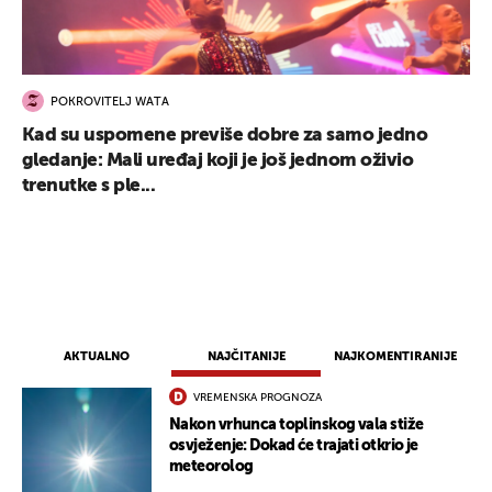
POKROVITELJ WATA
Kad su uspomene previše dobre za samo jedno
gledanje: Mali uređaj koji je još jednom oživio
trenutke s ple...
AKTUALNO
NAJČITANIJE
NAJKOMENTIRANIJE
VREMENSKA PROGNOZA
Nakon vrhunca toplinskog vala stiže
osvježenje: Dokad će trajati otkrio je
meteorolog