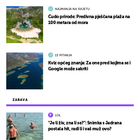
NAJMANJA NA SVIJETU
Čudo prirode: Predivna pješčana plaža na
100 metara od mora
15 PITANJA
Kviz općeg znanja: Za one pred kojima se i
Google može sakriti
ZABAVA
LOL
"Je li živ, zna li se?": Snimka s Jadrana
postala hit, radi li i vaš muž ovo?