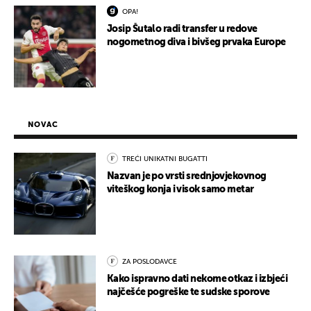
OPA!
Josip Šutalo radi transfer u redove
nogometnog diva i bivšeg prvaka Europe
NOVAC
TREĆI UNIKATNI BUGATTI
Nazvan je po vrsti srednjovjekovnog
viteškog konja i visok samo metar
ZA POSLODAVCE
Kako ispravno dati nekome otkaz i izbjeći
najčešće pogreške te sudske sporove