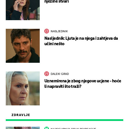
njezine stvari
NASLJEDNIK
Nasljednik: Ljuta je na njega i zahtjeva da
učini nešto
DALEKI GRAD
Uznemirena je zbog njegove ucjene - hoće
li napraviti što traži?
ZDRAVLJE