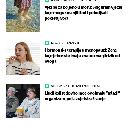
NAJSIGURNIJI OBLIK REKREACIJE
Vježbe za koljeno u moru: 5 sigurnih vježbi
koje mogu smanjiti bol i poboljšati
pokretljivost
NOVO ISTRAŽIVANJE
Hormonska terapija u menopauzi: Žene
koje je koriste imaju znatno manji rizik od
ovoga
STUDIJA NA GOTOVO 1.900 OSOBA
Ljudi koji redovito rade ovo imaju “mlađi”
organizam, pokazuje istraživanje