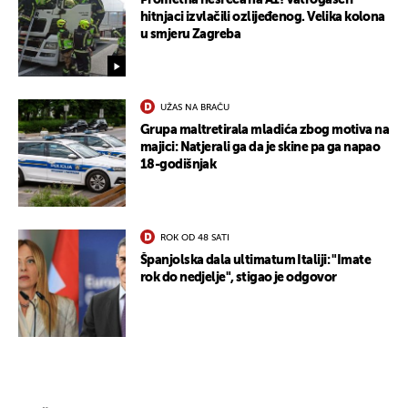
Prometna nesreća na A1! Vatrogasci i
hitnjaci izvlačili ozlijeđenog. Velika kolona
u smjeru Zagreba
UŽAS NA BRAČU
Grupa maltretirala mladića zbog motiva na
majici: Natjerali ga da je skine pa ga napao
18-godišnjak
ROK OD 48 SATI
Španjolska dala ultimatum Italiji: "Imate
rok do nedjelje", stigao je odgovor
UKLJUČITE NOTIFIKACIJE