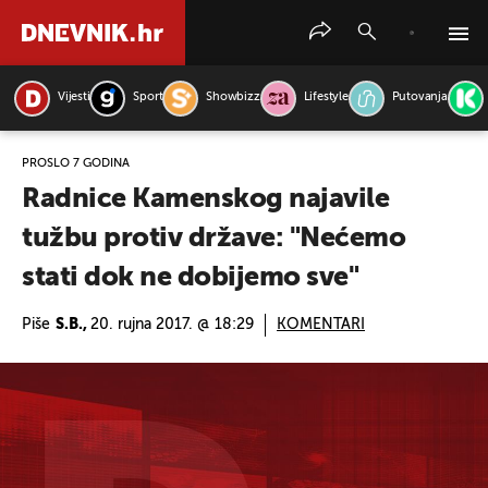
Vijesti
Sport
Showbizz
Lifestyle
Putovanja
PRETRAŽITE VIJESTI
PROŠLO 7 GODINA
Radnice Kamenskog najavile
tužbu protiv države: "Nećemo
stati dok ne dobijemo sve"
Piše
S.B.,
20. rujna 2017. @ 18:29
KOMENTARI