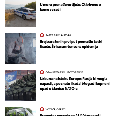
U moru pronađeno tijelo: Otkriveno o
kome se radi
RASTE BROJ MRTVIH
Broj zaraženih prvi put premašio četiri
tisuće: Širi se smrtonosna epidemija
OBAVJEŠTAJNO UPOZORENJE
Uzbuna na istoku Europe: Rusija bi mogla
napasti, a poznato i kada! Moguć i kopneni
upad u članicu NATO-a
VOZAČI, OPREZ!