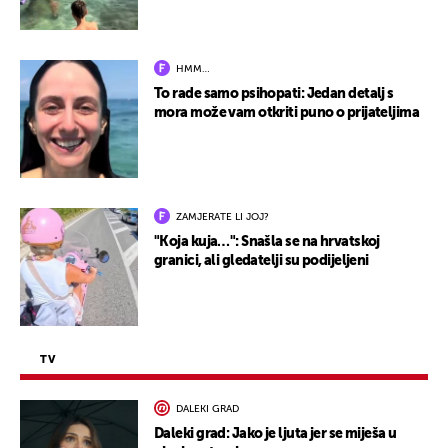
HMM…
To rade samo psihopati: Jedan detalj s
mora može vam otkriti puno o prijateljima
ZAMJERATE LI JOJ?
"Koja kuja…": Snašla se na hrvatskoj
granici, ali gledatelji su podijeljeni
TV
DALEKI GRAD
Daleki grad: Jako je ljuta jer se miješa u