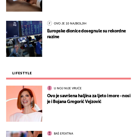
OVO JE 10 NAJBOLJIH
Europske dionice dosegnule su rekordne
razine
LIFESTYLE
U NOJ NIJE VRUĆE
Ovo je savršena haljina za ljeto i more - nosi
je i Bojana Gregorić Vejzović
BAŠ EFEKTNA