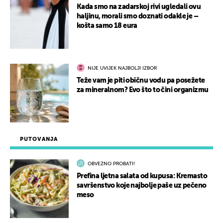
Kada smo na zadarskoj rivi ugledali ovu
haljinu, morali smo doznati odakle je –
košta samo 18 eura
NIJE UVIJEK NAJBOLJI IZBOR
Teže vam je piti običnu vodu pa posežete
za mineralnom? Evo što to čini organizmu
PUTOVANJA
OBVEZNO PROBATI!
Prefina ljetna salata od kupusa: Kremasto
savršenstvo koje najbolje paše uz pečeno
meso