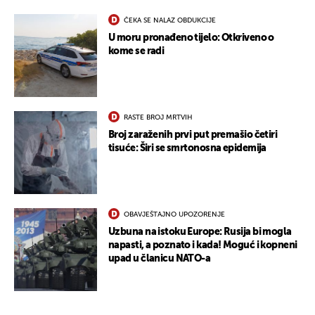
ČEKA SE NALAZ OBDUKCIJE
U moru pronađeno tijelo: Otkriveno o
kome se radi
RASTE BROJ MRTVIH
Broj zaraženih prvi put premašio četiri
tisuće: Širi se smrtonosna epidemija
OBAVJEŠTAJNO UPOZORENJE
Uzbuna na istoku Europe: Rusija bi mogla
napasti, a poznato i kada! Moguć i kopneni
upad u članicu NATO-a