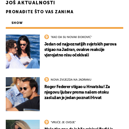
JOŠ AKTUALNOSTI
PRONAĐITE ŠTO VAS ZANIMA
SHOW
"KAO DA SU NOVAK ĐOKOVIĆ"
Jedan od najpoznatijih svjetskih parova
stigao na Jadran, ovakve reakcije
vjerojatno nisu očekivali
NOVA ZVIJEZDA NA JADRANU
Roger Federer stigao u Hrvatsku! Za
njegovu ljubav prema našem otoku
zaslužan je jedan poznati Hrvat
"VRUĆE JE OVDJE"