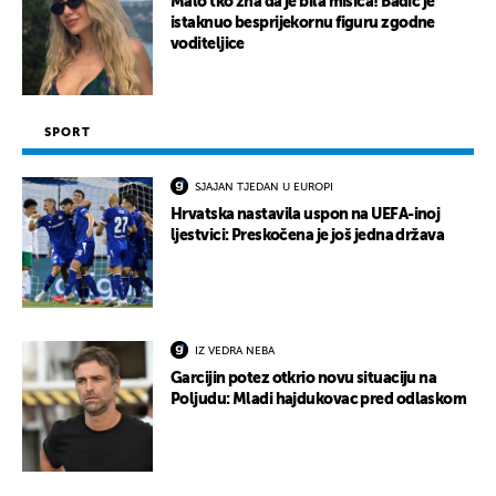
Malo tko zna da je bila misica! Badić je
istaknuo besprijekornu figuru zgodne
voditeljice
SPORT
SJAJAN TJEDAN U EUROPI
Hrvatska nastavila uspon na UEFA-inoj
ljestvici: Preskočena je još jedna država
IZ VEDRA NEBA
Garcijin potez otkrio novu situaciju na
Poljudu: Mladi hajdukovac pred odlaskom