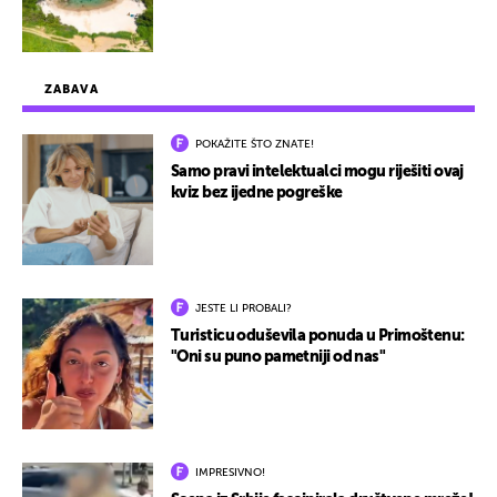
ZABAVA
POKAŽITE ŠTO ZNATE!
Samo pravi intelektualci mogu riješiti ovaj
kviz bez ijedne pogreške
JESTE LI PROBALI?
Turisticu oduševila ponuda u Primoštenu:
"Oni su puno pametniji od nas"
IMPRESIVNO!