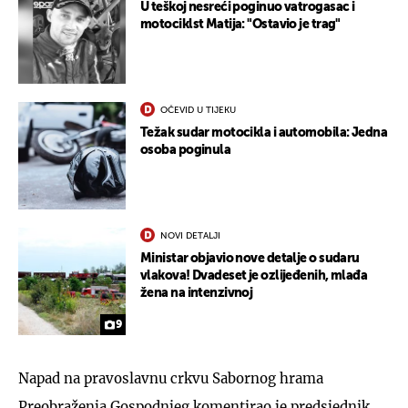
U teškoj nesreći poginuo vatrogasac i
motociklst Matija: "Ostavio je trag"
OČEVID U TIJEKU
Težak sudar motocikla i automobila: Jedna
osoba poginula
NOVI DETALJI
Ministar objavio nove detalje o sudaru
vlakova! Dvadeset je ozlijeđenih, mlađa
žena na intenzivnoj
9
Napad na pravoslavnu crkvu Sabornog hrama
Preobraženja Gospodnjeg komentirao je predsjednik