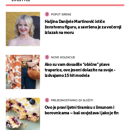
LIFESTYLE
POPUT SIRENE
Haljina Danijele Martinović ističe
ženstvenu figuru, a savršena je za večernji
izlazak na moru
NOVE KOLEKCIJE
Ako su vam dosadile “obične” plave
traperice, ove jeseni dolazite na svoje -
izdvajamo 15 hit modela
PREJEDNOSTAVNO ZA SLOŽITI
Ovo je pravi ljetni tiramisu s limunom i
borovnicama – baš osvježava i jako je fin