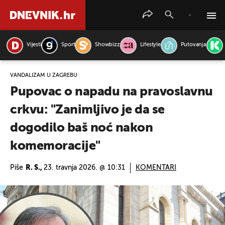
Vijesti
Sport
Showbizz
Lifestyle
Putovanja
PRETRAŽITE VIJESTI
VANDALIZAM U ZAGREBU
Pupovac o napadu na pravoslavnu
crkvu: "Zanimljivo je da se
dogodilo baš noć nakon
komemoracije"
Piše
R. S.,
23. travnja 2026. @ 10:31
KOMENTARI