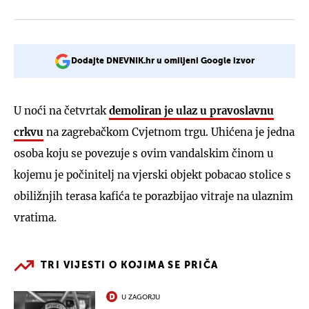
Dodajte DNEVNIK.hr u omiljeni Google izvor
U noći na četvrtak
demoliran je ulaz u pravoslavnu
crkvu
na zagrebačkom Cvjetnom trgu. Uhićena je jedna
osoba koju se povezuje s ovim vandalskim činom u
kojemu je počinitelj na vjerski objekt pobacao stolice s
obiližnjih terasa kafića te porazbijao vitraje na ulaznim
vratima.
TRI VIJESTI O KOJIMA SE PRIČA
U ZAGORJU