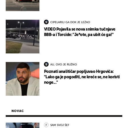
CIPELARILI GA DOK JE LEŽAO
VIDEO Pojavila se nova snimka tučnjave
BBB-a i Torcide: "Je*ote, pa ubit će ga!"
AU, OVO JE RUŽNO
Poznati analitičar popljuvao Hrgovića:
"Lako ga je pogoditi, ne kreće se, ne koristi
noge..."
NOVAC
SAM SVOJ ŠEF