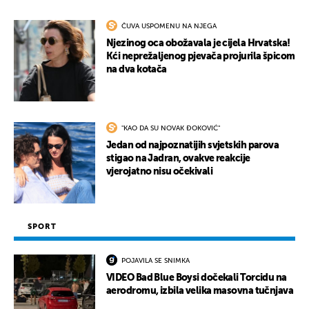
ČUVA USPOMENU NA NJEGA
Njezinog oca obožavala je cijela Hrvatska!
Kći neprežaljenog pjevača projurila špicom
na dva kotača
"KAO DA SU NOVAK ĐOKOVIĆ"
Jedan od najpoznatijih svjetskih parova
stigao na Jadran, ovakve reakcije
vjerojatno nisu očekivali
SPORT
POJAVILA SE SNIMKA
VIDEO Bad Blue Boysi dočekali Torcidu na
aerodromu, izbila velika masovna tučnjava