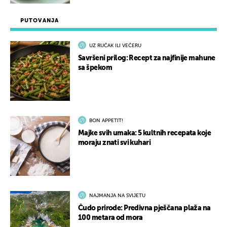
PUTOVANJA
UZ RUČAK ILI VEČERU
Savršeni prilog: Recept za najfinije mahune
sa špekom
BON APPETIT!
Majke svih umaka: 5 kultnih recepata koje
moraju znati svi kuhari
NAJMANJA NA SVIJETU
Čudo prirode: Predivna pješčana plaža na
100 metara od mora