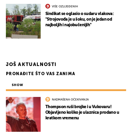
VIŠE OZLIJEĐENIH
Sindikat se oglasio o sudaru vlakova:
"Strojovođa je u šoku, on je jedan od
UKLJUČITE NOTIFIKACIJE
najboljih i najobučenijih"
JOŠ AKTUALNOSTI
PRONAĐITE ŠTO VAS ZANIMA
SHOW
NADMAŠENA OČEKIVANJA
Thompson ruši brojke i u Vukovaru!
Objavljeno koliko je ulaznica prodano u
kratkom vremenu