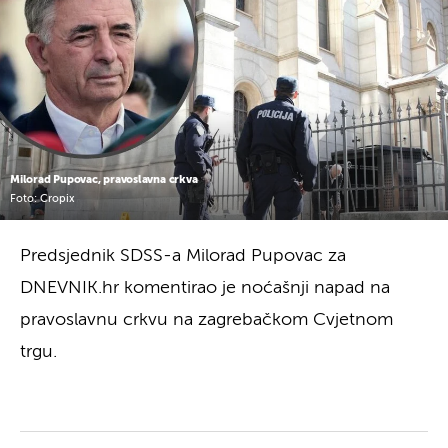
Milorad Pupovac, pravoslavna crkva
Foto: Cropix
Predsjednik SDSS-a Milorad Pupovac za
DNEVNIK.hr komentirao je noćašnji napad na
pravoslavnu crkvu na zagrebačkom Cvjetnom
trgu.