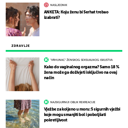
NASLJEDNIK
ANKETA: Koju ženu bi Serhat trebao
izabrati?
ZDRAVLJE
"VRHUNAC" ŽENSKOG SEKSUALNOG ISKUSTVA
Kako do vaginalnog orgazma? Samo 18 %
žena može ga doživjeti isključivo na ovaj
način
NAJSIGURNIJI OBLIK REKREACIJE
Vježbe za koljeno u moru: 5 sigurnih vježbi
koje mogu smanjiti bol i poboljšati
pokretljivost