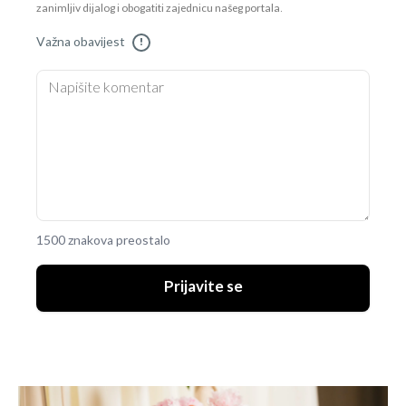
zanimljiv dijalog i obogatiti zajednicu našeg portala.
Važna obavijest
!
1500 znakova preostalo
Prijavite se