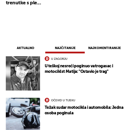
trenutke s ple...
AKTUALNO
NAJČITANIJE
NAJKOMENTIRANIJE
U ZAGORJU
U teškoj nesreći poginuo vatrogasac i
motociklst Matija: "Ostavio je trag"
OČEVID U TIJEKU
Težak sudar motocikla i automobila: Jedna
osoba poginula