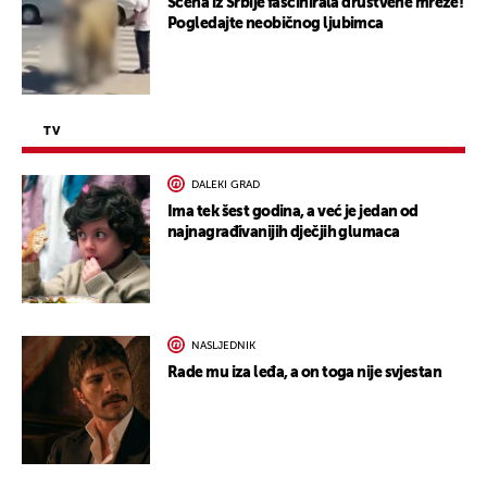
Scena iz Srbije fascinirala društvene mreže!
Pogledajte neobičnog ljubimca
TV
DALEKI GRAD
Ima tek šest godina, a već je jedan od
najnagrađivanijih dječjih glumaca
NASLJEDNIK
Rade mu iza leđa, a on toga nije svjestan