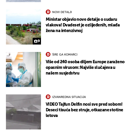
NOVI DETALJI
Ministar objavio nove detalje o sudaru
vlakova! Dvadeset je ozlijeđenih, mlađa
žena na intenzivnoj
9
ŠIRE GA KOMARCI
Više od 240 osoba diljem Europe zaraženo
opasnim virusom: Najviše slučajeva u
našem susjedstvu
IZVANREDNA SITUACIJA
VIDEO Tajfun Delfin nosi sve pred sobom!
Deseci tisuća bez struje, otkazane stotine
letova