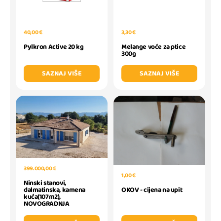
40,00 €
3,30 €
Pylkron Active 20 kg
Melange voće za ptice
300g
SAZNAJ VIŠE
SAZNAJ VIŠE
399.000,00 €
1,00 €
Ninski stanovi,
OKOV - cijena na upit
dalmatinska, kamena
kuća(107m2),
NOVOGRADNJA