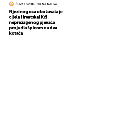
ČUVA USPOMENU NA NJEGA
Njezinog oca obožavala je
cijela Hrvatska! Kći
neprežaljenog pjevača
projurila špicom na dva
kotača