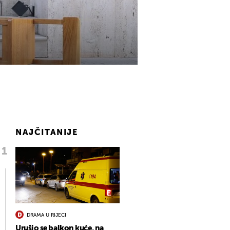
NAJČITANIJE
DRAMA U RIJECI
Urušio se balkon kuće, na