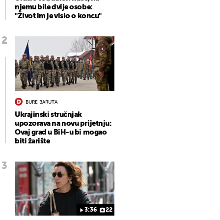
njemu bile dvije osobe:
"Život im je visio o koncu"
BURE BARUTA
Ukrajinski stručnjak
upozorava na novu prijetnju:
Ovaj grad u BiH-u bi mogao
biti žarište
3:36
22