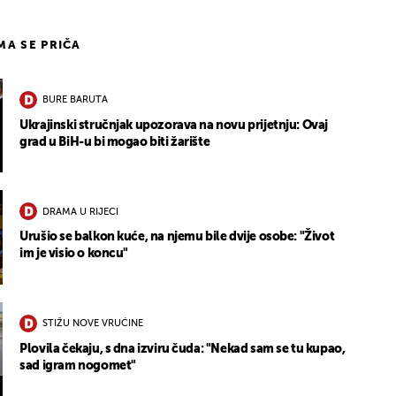
IMA SE PRIČA
BURE BARUTA
Ukrajinski stručnjak upozorava na novu prijetnju: Ovaj
grad u BiH-u bi mogao biti žarište
DRAMA U RIJECI
Urušio se balkon kuće, na njemu bile dvije osobe: "Život
im je visio o koncu"
STIŽU NOVE VRUĆINE
Plovila čekaju, s dna izviru čuda: "Nekad sam se tu kupao,
sad igram nogomet"