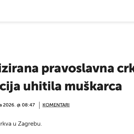
E VIJESTI
zirana pravoslavna cr
cija uhitila muškarca
ja 2026. @ 08:47
KOMENTARI
crkva u Zagrebu.