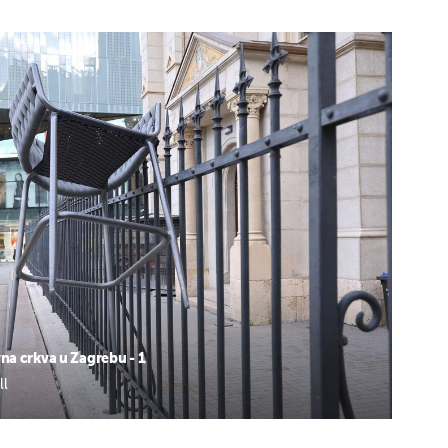
na crkva u Zagrebu - 1
ll