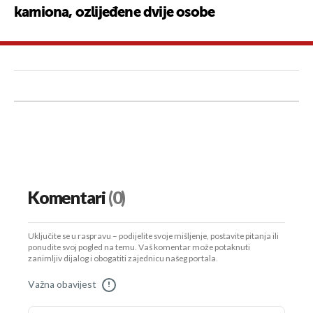
kamiona, ozlijeđene dvije osobe
Komentari
(0)
Uključite se u raspravu – podijelite svoje mišljenje, postavite pitanja ili
ponudite svoj pogled na temu. Vaš komentar može potaknuti
zanimljiv dijalog i obogatiti zajednicu našeg portala.
Važna obavijest
!