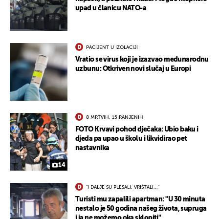
upad u članicu NATO-a
PACIJENT U IZOLACIJI
Vratio se virus koji je izazvao međunarodnu
uzbunu: Otkriven novi slučaj u Europi
8 MRTVIH, 15 RANJENIH
FOTO Krvavi pohod dječaka: Ubio baku i
djeda pa upao u školu i likvidirao pet
nastavnika
14
"I DALJE SU PLESALI, VRIŠTALI..."
Turisti mu zapalili apartman: "U 30 minuta
nestalo je 50 godina našeg života, supruga
i ja ne možemo oka sklopiti"