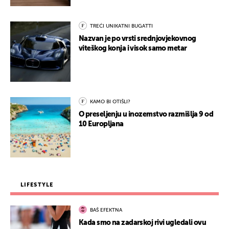
TREĆI UNIKATNI BUGATTI
Nazvan je po vrsti srednjovjekovnog
viteškog konja i visok samo metar
KAMO BI OTIŠLI?
O preseljenju u inozemstvo razmišlja 9 od
10 Europljana
LIFESTYLE
BAŠ EFEKTNA
Kada smo na zadarskoj rivi ugledali ovu