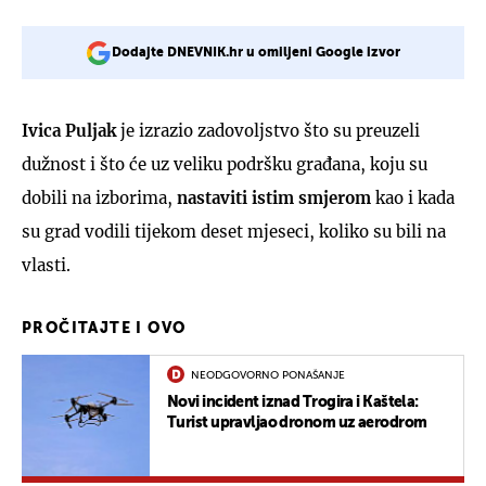
Dodajte DNEVNIK.hr u omiljeni Google izvor
Ivica Puljak
je izrazio zadovoljstvo što su preuzeli
dužnost i što će uz veliku podršku građana, koju su
dobili na izborima,
nastaviti istim smjerom
kao i kada
su grad vodili tijekom deset mjeseci, koliko su bili na
vlasti.
PROČITAJTE I OVO
NEODGOVORNO PONAŠANJE
Novi incident iznad Trogira i Kaštela:
Turist upravljao dronom uz aerodrom