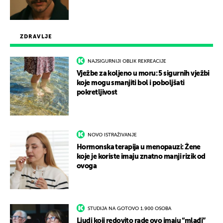
ZDRAVLJE
NAJSIGURNIJI OBLIK REKREACIJE
Vježbe za koljeno u moru: 5 sigurnih vježbi
koje mogu smanjiti bol i poboljšati
pokretljivost
NOVO ISTRAŽIVANJE
Hormonska terapija u menopauzi: Žene
koje je koriste imaju znatno manji rizik od
ovoga
STUDIJA NA GOTOVO 1.900 OSOBA
Ljudi koji redovito rade ovo imaju “mlađi”