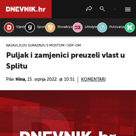
Vijesti
Sport
Showbizz
Lifestyle
Putovanja
PRETRAŽITE VIJESTI
NAJAVLJUJU SURADNJU S MOSTOM I SDP-OM
Puljak i zamjenici preuzeli vlast u
Splitu
Piše
Hina,
15. srpnja 2022. @ 10:51
KOMENTARI