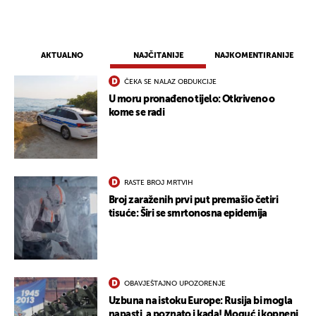
AKTUALNO
NAJČITANIJE
NAJKOMENTIRANIJE
ČEKA SE NALAZ OBDUKCIJE
U moru pronađeno tijelo: Otkriveno o
kome se radi
RASTE BROJ MRTVIH
UKLJUČITE NOTIFIKACIJE
Broj zaraženih prvi put premašio četiri
tisuće: Širi se smrtonosna epidemija
OBAVJEŠTAJNO UPOZORENJE
Uzbuna na istoku Europe: Rusija bi mogla
napasti, a poznato i kada! Moguć i kopneni