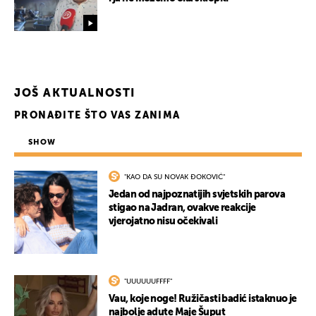
JOŠ AKTUALNOSTI
PRONAĐITE ŠTO VAS ZANIMA
SHOW
"KAO DA SU NOVAK ĐOKOVIĆ"
Jedan od najpoznatijih svjetskih parova
stigao na Jadran, ovakve reakcije
vjerojatno nisu očekivali
"UUUUUUFFFF"
Vau, koje noge! Ružičasti badić istaknuo je
najbolje adute Maje Šuput