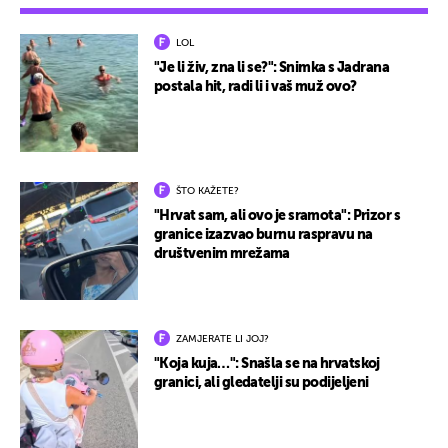
LOL
"Je li živ, zna li se?": Snimka s Jadrana
postala hit, radi li i vaš muž ovo?
ŠTO KAŽETE?
"Hrvat sam, ali ovo je sramota": Prizor s
granice izazvao burnu raspravu na
društvenim mrežama
ZAMJERATE LI JOJ?
"Koja kuja…": Snašla se na hrvatskoj
granici, ali gledatelji su podijeljeni