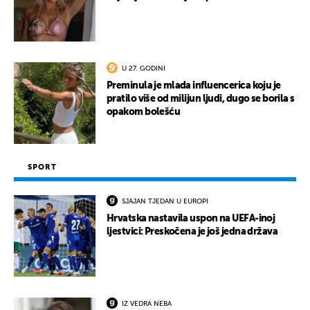
U 27. GODINI
Preminula je mlada influencerica koju je
pratilo više od milijun ljudi, dugo se borila s
opakom bolešću
SPORT
SJAJAN TJEDAN U EUROPI
Hrvatska nastavila uspon na UEFA-inoj
ljestvici: Preskočena je još jedna država
IZ VEDRA NEBA