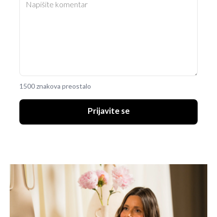
1500 znakova preostalo
Prijavite se