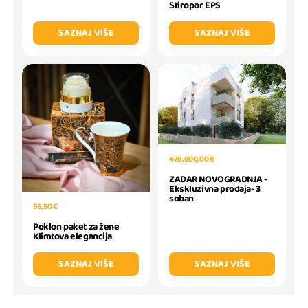
Stiropor EPS
SAZNAJ VIŠE
SAZNAJ VIŠE
478.800,00 €
ZADAR NOVOGRADNJA -
Ekskluzivna prodaja- 3
soban
56,50 €
Poklon paket za žene
Klimtova elegancija
SAZNAJ VIŠE
SAZNAJ VIŠE