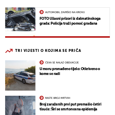
AUTOMOBIL ZAVRŠIO NA KROVU
FOTO Užasni prizori iz dalmatinskoga
grada: Policija traži pomoć građana
TRI VIJESTI O KOJIMA SE PRIČA
ČEKA SE NALAZ OBDUKCIJE
U moru pronađeno tijelo: Otkriveno o
kome se radi
RASTE BROJ MRTVIH
Broj zaraženih prvi put premašio četiri
tisuće: Širi se smrtonosna epidemija