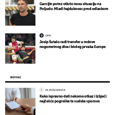
Garcijin potez otkrio novu situaciju na
Poljudu: Mladi hajdukovac pred odlaskom
OPA!
Josip Šutalo radi transfer u redove
nogometnog diva i bivšeg prvaka Europe
NOVAC
ZA POSLODAVCE
Kako ispravno dati nekome otkaz i izbjeći
najčešće pogreške te sudske sporove