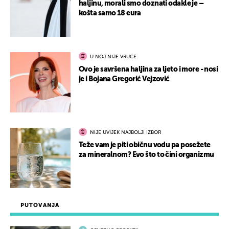
haljinu, morali smo doznati odakle je –
košta samo 18 eura
U NOJ NIJE VRUĆE
Ovo je savršena haljina za ljeto i more - nosi
je i Bojana Gregorić Vejzović
NIJE UVIJEK NAJBOLJI IZBOR
Teže vam je piti običnu vodu pa posežete
za mineralnom? Evo što to čini organizmu
PUTOVANJA