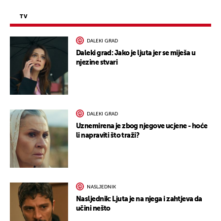
TV
DALEKI GRAD
Daleki grad: Jako je ljuta jer se miješa u
njezine stvari
DALEKI GRAD
Uznemirena je zbog njegove ucjene - hoće
li napraviti što traži?
NASLJEDNIK
Nasljednik: Ljuta je na njega i zahtjeva da
učini nešto