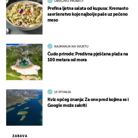
OBVEZNO PROBATI!
Prefina ljetna salata od kupusa: Kremasto
savršenstvo koje najbolje paše uz pečeno
meso
NAJMANJA NA SVIJETU
Čudo prirode: Predivna pješčana plaža na
100 metara od mora
15 PITANJA
Kviz općeg znanja: Za one pred kojima se i
Google može sakriti
ZABAVA