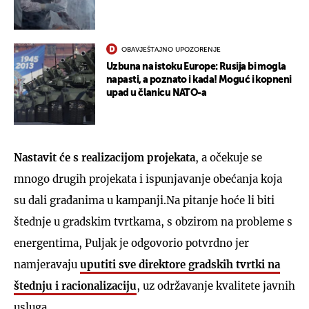
OBAVJEŠTAJNO UPOZORENJE
Uzbuna na istoku Europe: Rusija bi mogla
napasti, a poznato i kada! Moguć i kopneni
upad u članicu NATO-a
Nastavit će s realizacijom projekata
, a očekuje se
mnogo drugih projekata i ispunjavanje obećanja koja
su dali građanima u kampanji.Na pitanje hoće li biti
štednje u gradskim tvrtkama, s obzirom na probleme s
energentima, Puljak je odgovorio potvrdno jer
namjeravaju
uputiti sve direktore gradskih tvrtki na
štednju i racionalizaciju
, uz održavanje kvalitete javnih
usluga.