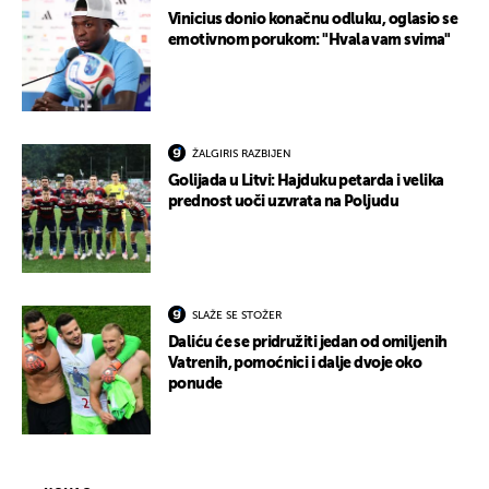
Vinicius donio konačnu odluku, oglasio se
emotivnom porukom: "Hvala vam svima"
ŽALGIRIS RAZBIJEN
Golijada u Litvi: Hajduku petarda i velika
prednost uoči uzvrata na Poljudu
SLAŽE SE STOŽER
Daliću će se pridružiti jedan od omiljenih
Vatrenih, pomoćnici i dalje dvoje oko
ponude