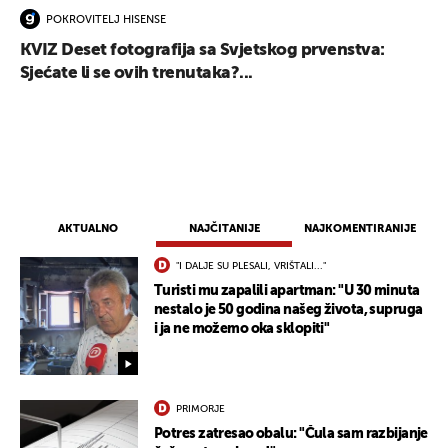
POKROVITELJ HISENSE
KVIZ Deset fotografija sa Svjetskog prvenstva:
Sjećate li se ovih trenutaka?...
AKTUALNO
NAJČITANIJE
NAJKOMENTIRANIJE
"I DALJE SU PLESALI, VRIŠTALI..."
Turisti mu zapalili apartman: "U 30 minuta
nestalo je 50 godina našeg života, supruga
i ja ne možemo oka sklopiti"
UKLJUČITE NOTIFIKACIJE
PRIMORJE
Potres zatresao obalu: "Čula sam razbijanje