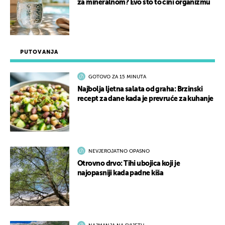
za mineralnom? Evo što to čini organizmu
PUTOVANJA
GOTOVO ZA 15 MINUTA
Najbolja ljetna salata od graha: Brzinski
recept za dane kada je prevruće za kuhanje
NEVJEROJATNO OPASNO
Otrovno drvo: Tihi ubojica koji je
najopasniji kada padne kiša