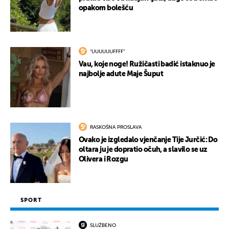
opakom bolešću
"UUUUUUFFFF"
Vau, koje noge! Ružičasti badić istaknuo je
najbolje adute Maje Šuput
RASKOŠNA PROSLAVA
Ovako je izgledalo vjenčanje Tije Jurčić: Do
oltara ju je dopratio očuh, a slavilo se uz
Olivera i Rozgu
SPORT
SLUŽBENO