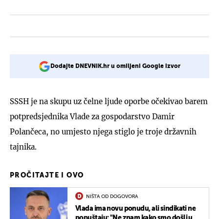
Dodajte DNEVNIK.hr u omiljeni Google izvor
SSSH je na skupu uz čelne ljude oporbe očekivao barem
potpredsjednika Vlade za gospodarstvo Damir
Polančeca, no umjesto njega stiglo je troje državnih
tajnika.
PROČITAJTE I OVO
NIŠTA OD DOGOVORA
Vlada ima novu ponudu, ali sindikati ne
popuštaju: "Ne znam kako smo došli u