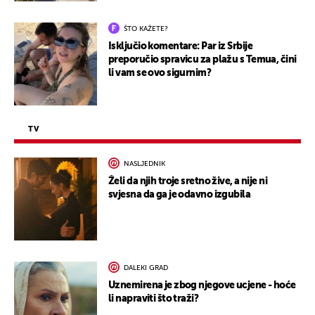
ŠTO KAŽETE?
Isključio komentare: Par iz Srbije
preporučio spravicu za plažu s Temua, čini
li vam se ovo sigurnim?
TV
NASLJEDNIK
Želi da njih troje sretno žive, a nije ni
svjesna da ga je odavno izgubila
DALEKI GRAD
Uznemirena je zbog njegove ucjene - hoće
li napraviti što traži?