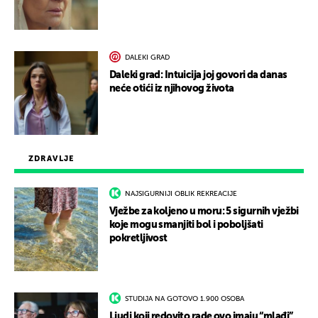
DALEKI GRAD
Daleki grad: Intuicija joj govori da danas
neće otići iz njihovog života
ZDRAVLJE
NAJSIGURNIJI OBLIK REKREACIJE
Vježbe za koljeno u moru: 5 sigurnih vježbi
koje mogu smanjiti bol i poboljšati
pokretljivost
STUDIJA NA GOTOVO 1.900 OSOBA
Ljudi koji redovito rade ovo imaju “mlađi”