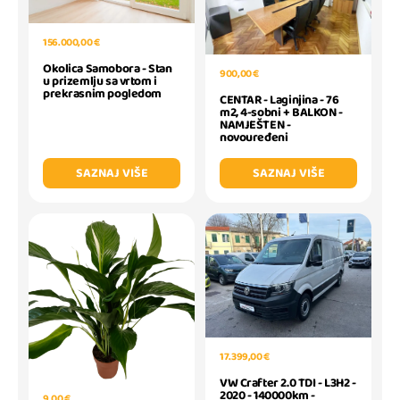
156.000,00 €
Okolica Samobora - Stan
900,00 €
u prizemlju sa vrtom i
prekrasnim pogledom
CENTAR - Laginjina - 76
m2, 4-sobni + BALKON -
NAMJEŠTEN -
novouređeni
SAZNAJ VIŠE
SAZNAJ VIŠE
17.399,00 €
VW Crafter 2.0 TDI - L3H2 -
2020 - 140000km -
9,00 €