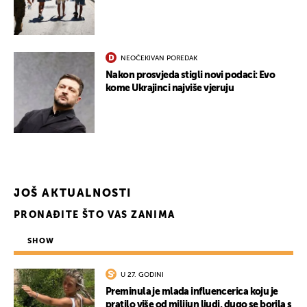
NEOČEKIVAN POREDAK
Nakon prosvjeda stigli novi podaci: Evo
kome Ukrajinci najviše vjeruju
JOŠ AKTUALNOSTI
PRONAĐITE ŠTO VAS ZANIMA
SHOW
U 27. GODINI
Preminula je mlada influencerica koju je
pratilo više od milijun ljudi, dugo se borila s