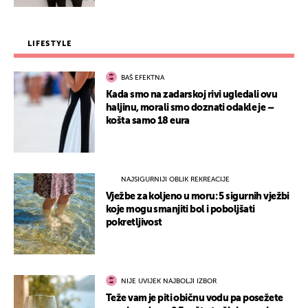
LIFESTYLE
BAŠ EFEKTNA
Kada smo na zadarskoj rivi ugledali ovu
haljinu, morali smo doznati odakle je –
košta samo 18 eura
NAJSIGURNIJI OBLIK REKREACIJE
Vježbe za koljeno u moru: 5 sigurnih vježbi
koje mogu smanjiti bol i poboljšati
pokretljivost
NIJE UVIJEK NAJBOLJI IZBOR
Teže vam je piti običnu vodu pa posežete