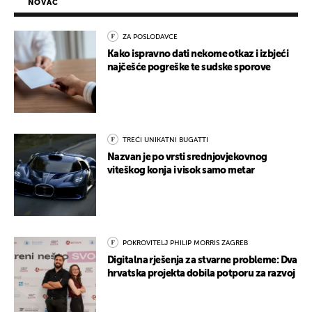
NOVAC
ZA POSLODAVCE
Kako ispravno dati nekome otkaz i izbjeći
najčešće pogreške te sudske sporove
TREĆI UNIKATNI BUGATTI
Nazvan je po vrsti srednjovjekovnog
viteškog konja i visok samo metar
POKROVITELJ PHILIP MORRIS ZAGREB
Digitalna rješenja za stvarne probleme: Dva
hrvatska projekta dobila potporu za razvoj