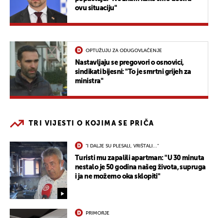
ovu situaciju"
OPTUŽUJU ZA ODUGOVLAČENJE
Nastavljaju se pregovori o osnovici,
sindikati bijesni: "To je smrtni grijeh za
ministra"
TRI VIJESTI O KOJIMA SE PRIČA
"I DALJE SU PLESALI, VRIŠTALI..."
Turisti mu zapalili apartman: "U 30 minuta
nestalo je 50 godina našeg života, supruga
i ja ne možemo oka sklopiti"
PRIMORJE