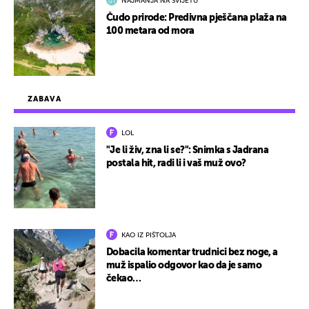
NAJMANJA NA SVIJETU
Čudo prirode: Predivna pješčana plaža na
100 metara od mora
ZABAVA
LOL
"Je li živ, zna li se?": Snimka s Jadrana
postala hit, radi li i vaš muž ovo?
KAO IZ PIŠTOLJA
Dobacila komentar trudnici bez noge, a
muž ispalio odgovor kao da je samo
čekao…