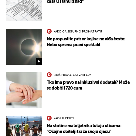
čaša u stanu iznad"
KAKO GA SIGURNO PROMATRATI?
Ne propustite prizor koji se ne viđa često:
Nebo sprema pravi spektakl
IMAŠ PRAVO, OSTVARI GA!
Tko ima pravo na inkluzivni dodatak? Može
se dobiti i 720 eura
KAOS U CEUTI
Na stotine maloljetnika lutaju ulicama:
"Očajne obitelji traže svoju djecu"