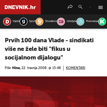
Vijesti
Sport
Showbizz
Lifestyle
Putovanja
PRETRAŽITE VIJESTI
Prvih 100 dana Vlade - sindikati
više ne žele biti "fikus u
socijalnom dijalogu"
Piše
Hina,
22. travnja 2008. @ 15:48
KOMENTARI