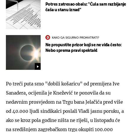
Potres zatresao obalu: "Čula sam razbijanje
čaša u stanu iznad"
KAKO GA SIGURNO PROMATRATI?
Ne propustite prizor koji se ne viđa često:
Nebo sprema pravi spektakl
Po treći puta smo "dobili košaricu" od premijera Ive
Sanadera, ocijenila je Knežević te ponovila da su
nedavnim prosvjedom na Trgu bana Jelačića pred više
od 40.000 ljudi sindikalci poslali Vladi jasnu poruku, a
ako se kroz pola godine ništa ne riješi, u listopadu će
na središnjem zagrebačkom trgu okupiti 100.000