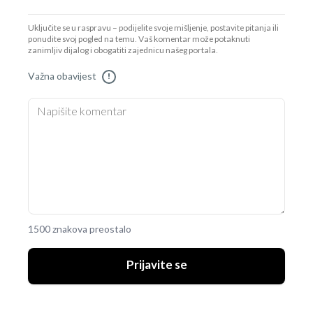
Uključite se u raspravu – podijelite svoje mišljenje, postavite pitanja ili
ponudite svoj pogled na temu. Vaš komentar može potaknuti
zanimljiv dijalog i obogatiti zajednicu našeg portala.
Važna obavijest
!
1500 znakova preostalo
Prijavite se