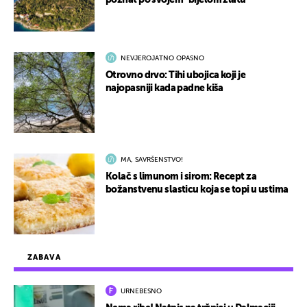
poznat po svojem "bijelom zlatu"
NEVJEROJATNO OPASNO
Otrovno drvo: Tihi ubojica koji je
najopasniji kada padne kiša
MA, SAVRŠENSTVO!
Kolač s limunom i sirom: Recept za
božanstvenu slasticu koja se topi u ustima
ZABAVA
URNEBESNO