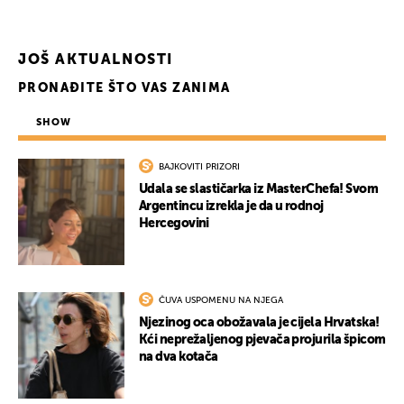
JOŠ AKTUALNOSTI
PRONAĐITE ŠTO VAS ZANIMA
SHOW
BAJKOVITI PRIZORI
Udala se slastičarka iz MasterChefa! Svom
Argentincu izrekla je da u rodnoj
Hercegovini
ČUVA USPOMENU NA NJEGA
Njezinog oca obožavala je cijela Hrvatska!
Kći neprežaljenog pjevača projurila špicom
na dva kotača