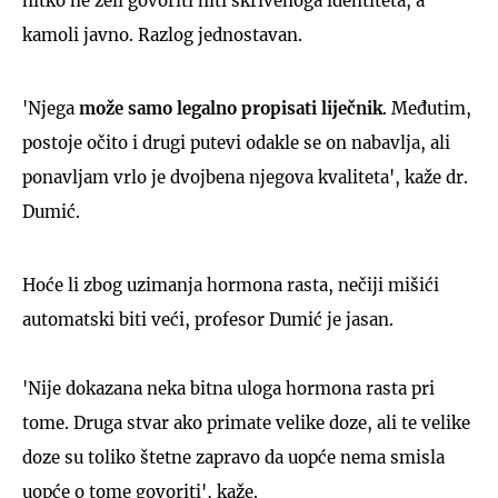
nitko ne želi govoriti niti skrivenoga identiteta, a
kamoli javno. Razlog jednostavan.
'Njega
može samo legalno propisati liječnik
. Međutim,
postoje očito i drugi putevi odakle se on nabavlja, ali
ponavljam vrlo je dvojbena njegova kvaliteta', kaže dr.
Dumić.
Hoće li zbog uzimanja hormona rasta, nečiji mišići
automatski biti veći, profesor Dumić je jasan.
'Nije dokazana neka bitna uloga hormona rasta pri
tome. Druga stvar ako primate velike doze, ali te velike
doze su toliko štetne zapravo da uopće nema smisla
uopće o tome govoriti', kaže.