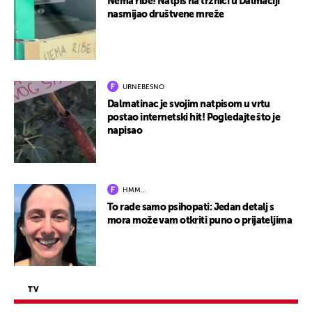
Nema ribe! Natpis na tržnici u Dalmaciji
nasmijao društvene mreže
URNEBESNO
Dalmatinac je svojim natpisom u vrtu
postao internetski hit! Pogledajte što je
napisao
HMM…
To rade samo psihopati: Jedan detalj s
mora može vam otkriti puno o prijateljima
TV