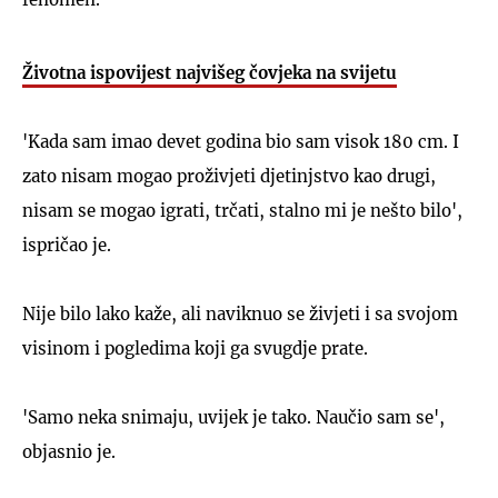
Životna ispovijest najvišeg čovjeka na svijetu
'Kada sam imao devet godina bio sam visok 180 cm. I
UKLJUČITE NOTIFIKACIJE
zato nisam mogao proživjeti djetinjstvo kao drugi,
nisam se mogao igrati, trčati, stalno mi je nešto bilo',
ispričao je.
Nije bilo lako kaže, ali naviknuo se živjeti i sa svojom
visinom i pogledima koji ga svugdje prate.
'Samo neka snimaju, uvijek je tako. Naučio sam se',
objasnio je.