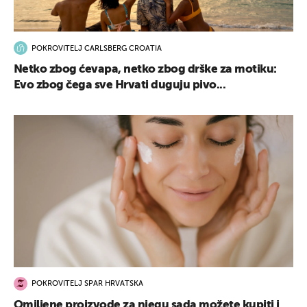
POKROVITELJ CARLSBERG CROATIA
Netko zbog ćevapa, netko zbog drške za motiku:
Evo zbog čega sve Hrvati duguju pivo...
POKROVITELJ SPAR HRVATSKA
Omiljene proizvode za njegu sada možete kupiti i