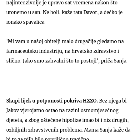
najintenzivnije je upravo sat vremena nakon što
utonemo u san. Ne boli, kaže tata Davor, a dečko je
ionako spavalica.
'Mi vam u našoj obitelji malo drugačije gledamo na
farmaceutsku industriju, na hrvatsko zdravstvo i
slično. Jako smo zahvalni što to postoji', priča Sanja.
Skupi lijek u potpunosti pokriva HZZO.
Bez njega bi
Jakov vjerojatno ostao na razini osmomjesečnog
djeteta, a zbog oštećene hipofize imao bi i niz drugih,
ozbiljnih zdravstvenih problema. Mama Sanja kaže da
bi to za njih bilo poprilično tragično.