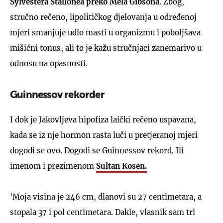
Sylvestera Stallonea preko Mela Gibsona
. Zbog,
stručno rečeno, lipolitičkog djelovanja u određenoj
mjeri smanjuje udio masti u organizmu i poboljšava
mišićni tonus, ali to je kažu stručnjaci zanemarivo u
odnosu na opasnosti.
Guinnessov rekorder
I dok je Jakovljeva hipofiza laički rečeno uspavana,
kada se iz nje hormon rasta luči u pretjeranoj mjeri
dogodi se ovo. Dogodi se Guinnessov rekord. Ili
imenom i prezimenom
Sultan Kosen.
'Moja visina je 246 cm, dlanovi su 27 centimetara, a
stopala 37 i pol centimetara. Dakle, vlasnik sam tri