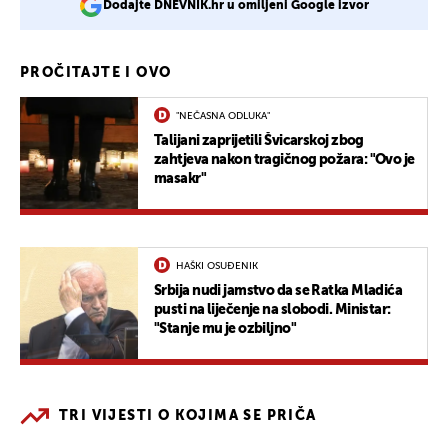
Dodajte DNEVNIK.hr u omiljeni Google izvor
PROČITAJTE I OVO
"NEČASNA ODLUKA"
Talijani zaprijetili Švicarskoj zbog
zahtjeva nakon tragičnog požara: "Ovo je
masakr"
HAŠKI OSUĐENIK
Srbija nudi jamstvo da se Ratka Mladića
pusti na liječenje na slobodi. Ministar:
"Stanje mu je ozbiljno"
TRI VIJESTI O KOJIMA SE PRIČA