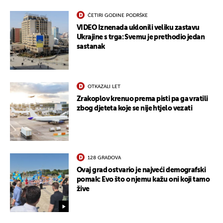
ČETIRI GODINE PODRŠKE
VIDEO Iznenada uklonili veliku zastavu
Ukrajine s trga: Svemu je prethodio jedan
sastanak
OTKAZALI LET
Zrakoplov krenuo prema pisti pa ga vratili
zbog djeteta koje se nije htjelo vezati
128 GRADOVA
Ovaj grad ostvario je najveći demografski
pomak: Evo što o njemu kažu oni koji tamo
žive