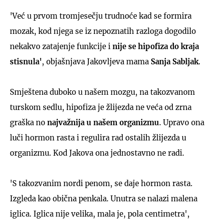
'Već u prvom tromjesečju trudnoće kad se formira
mozak, kod njega se iz nepoznatih razloga dogodilo
nekakvo zatajenje funkcije i
nije se hipofiza do kraja
stisnula'
, objašnjava Jakovljeva mama
Sanja Sabljak
.
Smještena duboko u našem mozgu, na takozvanom
turskom sedlu, hipofiza je žlijezda ne veća od zrna
graška no
najvažnija u našem organizmu
. Upravo ona
luči hormon rasta i regulira rad ostalih žlijezda u
organizmu. Kod Jakova ona jednostavno ne radi.
'S takozvanim nordi penom, se daje hormon rasta.
Izgleda kao obična penkala. Unutra se nalazi malena
iglica. Iglica nije velika, mala je, pola centimetra',