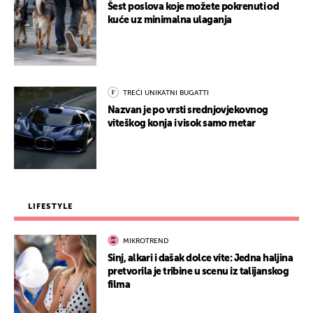
Šest poslova koje možete pokrenuti od
kuće uz minimalna ulaganja
TREĆI UNIKATNI BUGATTI
Nazvan je po vrsti srednjovjekovnog
viteškog konja i visok samo metar
LIFESTYLE
MIKROTREND
Sinj, alkari i dašak dolce vite: Jedna haljina
pretvorila je tribine u scenu iz talijanskog
filma