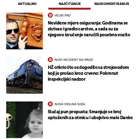
AKTUALNO
NAJČITANIJE
NAJKOMENTIRANIJE
VELIKI PAD
Neviđene mjere osiguranja: Godinama se
skrivao i gradio carstvo, a sada su za
njegovo izručenje naručili posebno vozilo
NOVI INCIDENT NA PRUZI
HŽ otkrio što se dogodilo sa strojovođom
koji je prošao kroz crveno: Pokrenut
inspekcijski nadzor
NOVA ODLUKA SUDA
Slučaj pun propusta: Smanjuje se broj
optuženih za otmicu i ubojstvo male Danke