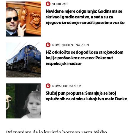
VELIKI PAD
Neviđene mjere osiguranja: Godinama se
skrivao i gradio carstvo, a sada su za
njegovo izručenje naručili posebno vozilo
NOVI INCIDENT NA PRUZI
HŽ otkrio što se dogodilo sa strojovođom
koji je prošao kroz crveno: Pokrenut
inspekcijski nadzor
NOVA ODLUKA SUDA
Slučaj pun propusta: Smanjuje se broj
optuženih za otmicu i ubojstvo male Danke
Priznanjem da je koristio hormon rasta
Mirko