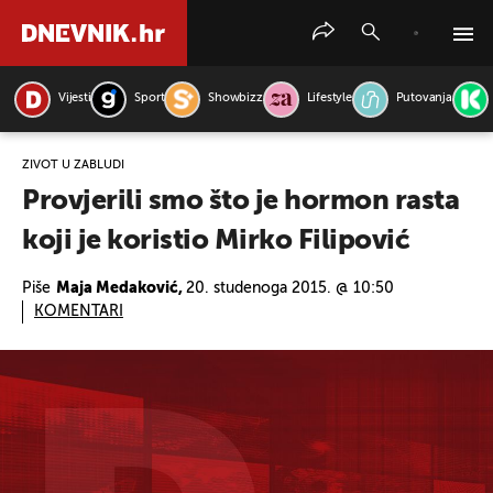
Vijesti
Sport
Showbizz
Lifestyle
Putovanja
PRETRAŽITE VIJESTI
ŽIVOT U ZABLUDI
Provjerili smo što je hormon rasta
koji je koristio Mirko Filipović
Piše
Maja Medaković,
20. studenoga 2015. @ 10:50
KOMENTARI