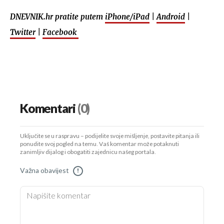
DNEVNIK.hr pratite putem
iPhone/iPad
|
Android
|
Twitter
|
Facebook
Komentari
(0)
Uključite se u raspravu – podijelite svoje mišljenje, postavite pitanja ili
ponudite svoj pogled na temu. Vaš komentar može potaknuti
zanimljiv dijalog i obogatiti zajednicu našeg portala.
Važna obavijest
!