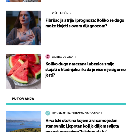
PIŠE LIJEČNIK
Fibrilacija atrija i prognoza: Koliko se dugo
može živjeti s ovom dijagnozom?
DOBRO JE ZNATI
Koliko dugo narezana lubenica smije
stajati u hladnjaku i kada je više nije sigurno
jesti?
PUTOVANJA
UŽIVANJE NA "PRIVATNOM" OTOKU
Hrvatski otok na kojem živi samo jedan
stanovnik: Ljepotan koji je diljem svijeta