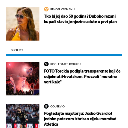
PRKOSI VREMENU
Tko bi joj dao 58 godina? Duboko rezani
kupaći stavio je njezine adute u prvi plan
SPORT
POGLEDAJTE PORUKU
FOTO Torcida podigla transparente koji će
odjeknuti Hrvatskom: Prozvali "moralne
vertikale"
ODUŠEVIO
Pogledajte majstoriju: Joško Gvardiol
jednim potezom izbrisao cijelu momčad
Atletica