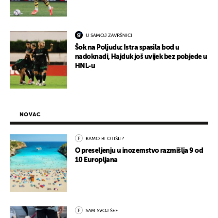
U SAMOJ ZAVRŠNICI
Šok na Poljudu: Istra spasila bod u
nadoknadi, Hajduk još uvijek bez pobjede u
HNL-u
NOVAC
KAMO BI OTIŠLI?
O preseljenju u inozemstvo razmišlja 9 od
10 Europljana
SAM SVOJ ŠEF