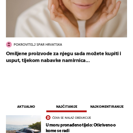
POKROVITELJ SPAR HRVATSKA
Omiljene proizvode za njegu sada možete kupiti i
usput, tijekom nabavke namirnica...
AKTUALNO
NAJČITANIJE
NAJKOMENTIRANIJE
ČEKA SE NALAZ OBDUKCIJE
U moru pronađeno tijelo: Otkriveno o
kome se radi