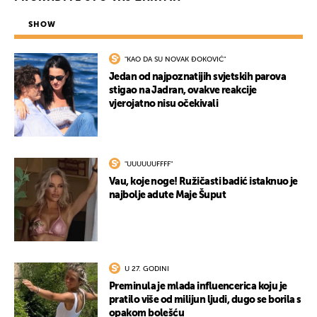
SHOW
"KAO DA SU NOVAK ĐOKOVIĆ"
Jedan od najpoznatijih svjetskih parova
stigao na Jadran, ovakve reakcije
vjerojatno nisu očekivali
"UUUUUUFFFF"
Vau, koje noge! Ružičasti badić istaknuo je
najbolje adute Maje Šuput
U 27. GODINI
Preminula je mlada influencerica koju je
pratilo više od milijun ljudi, dugo se borila s
opakom bolešću