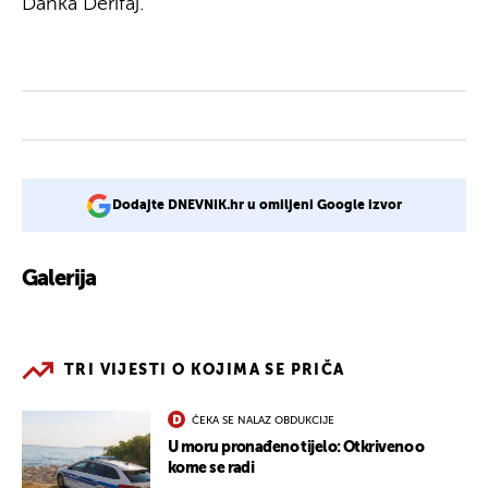
Danka Derifaj.
Dodajte DNEVNIK.hr u omiljeni Google izvor
Galerija
3
TRI VIJESTI O KOJIMA SE PRIČA
ČEKA SE NALAZ OBDUKCIJE
U moru pronađeno tijelo: Otkriveno o
kome se radi