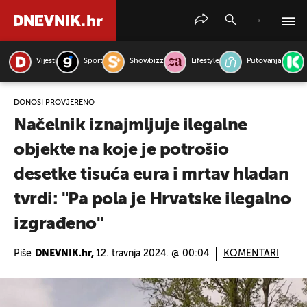
Vijesti
Sport
Showbizz
Lifestyle
Putovanja
PRETRAŽITE VIJESTI
DONOSI PROVJERENO
Načelnik iznajmljuje ilegalne
objekte na koje je potrošio
desetke tisuća eura i mrtav hladan
tvrdi: "Pa pola je Hrvatske ilegalno
izgrađeno"
Piše
DNEVNIK.hr,
12. travnja 2024. @ 00:04
KOMENTARI