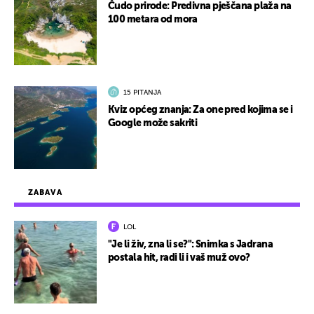
Čudo prirode: Predivna pješčana plaža na
100 metara od mora
15 PITANJA
Kviz općeg znanja: Za one pred kojima se i
Google može sakriti
ZABAVA
LOL
"Je li živ, zna li se?": Snimka s Jadrana
postala hit, radi li i vaš muž ovo?