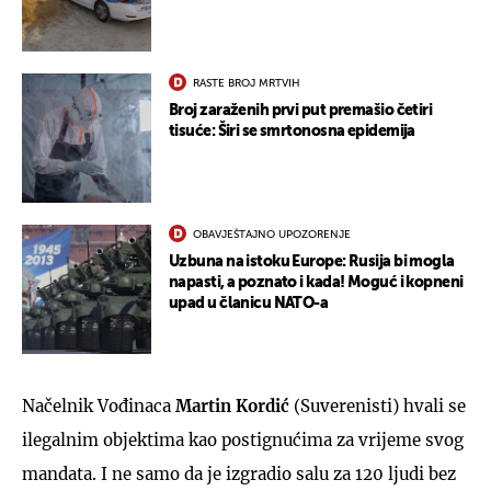
RASTE BROJ MRTVIH
Broj zaraženih prvi put premašio četiri
tisuće: Širi se smrtonosna epidemija
OBAVJEŠTAJNO UPOZORENJE
Uzbuna na istoku Europe: Rusija bi mogla
napasti, a poznato i kada! Moguć i kopneni
upad u članicu NATO-a
Načelnik Vođinaca
Martin
Kordić
(Suverenisti) hvali se
ilegalnim objektima kao postignućima za vrijeme svog
mandata. I ne samo da je izgradio salu za 120 ljudi bez