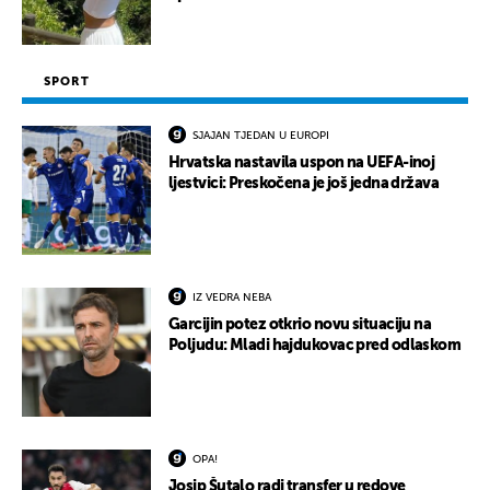
SPORT
SJAJAN TJEDAN U EUROPI
Hrvatska nastavila uspon na UEFA-inoj
ljestvici: Preskočena je još jedna država
IZ VEDRA NEBA
Garcijin potez otkrio novu situaciju na
Poljudu: Mladi hajdukovac pred odlaskom
OPA!
Josip Šutalo radi transfer u redove