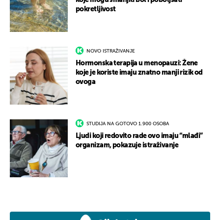
koje mogu smanjiti bol i poboljšati
pokretljivost
NOVO ISTRAŽIVANJE
Hormonska terapija u menopauzi: Žene
koje je koriste imaju znatno manji rizik od
ovoga
STUDIJA NA GOTOVO 1.900 OSOBA
Ljudi koji redovito rade ovo imaju “mlađi”
organizam, pokazuje istraživanje