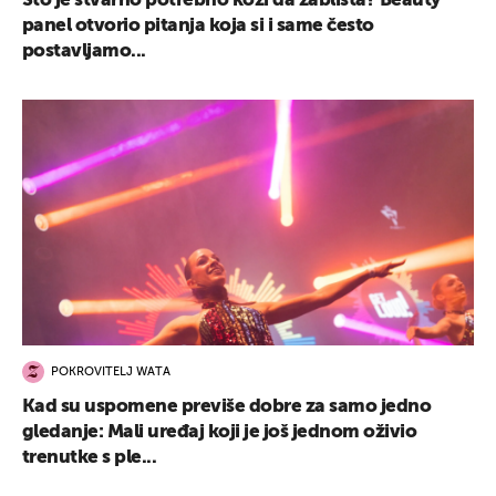
Što je stvarno potrebno koži da zablista? Beauty
panel otvorio pitanja koja si i same često
postavljamo...
POKROVITELJ WATA
Kad su uspomene previše dobre za samo jedno
gledanje: Mali uređaj koji je još jednom oživio
trenutke s ple...