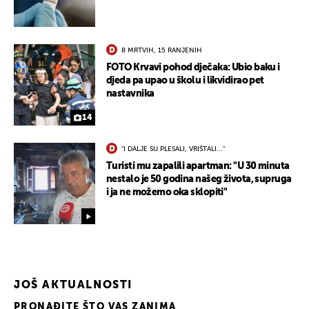
8 MRTVIH, 15 RANJENIH
FOTO Krvavi pohod dječaka: Ubio baku i
djeda pa upao u školu i likvidirao pet
nastavnika
14
"I DALJE SU PLESALI, VRIŠTALI..."
Turisti mu zapalili apartman: "U 30 minuta
nestalo je 50 godina našeg života, supruga
i ja ne možemo oka sklopiti"
JOŠ AKTUALNOSTI
PRONAĐITE ŠTO VAS ZANIMA