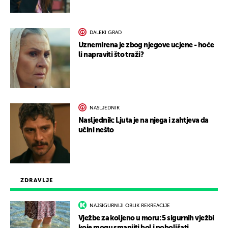
DALEKI GRAD
Uznemirena je zbog njegove ucjene - hoće
li napraviti što traži?
NASLJEDNIK
Nasljednik: Ljuta je na njega i zahtjeva da
učini nešto
ZDRAVLJE
NAJSIGURNIJI OBLIK REKREACIJE
Vježbe za koljeno u moru: 5 sigurnih vježbi