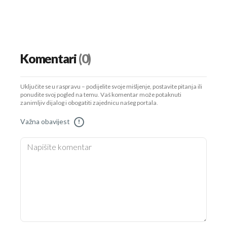
Komentari
(0)
Uključite se u raspravu – podijelite svoje mišljenje, postavite pitanja ili
ponudite svoj pogled na temu. Vaš komentar može potaknuti
zanimljiv dijalog i obogatiti zajednicu našeg portala.
Važna obavijest
!