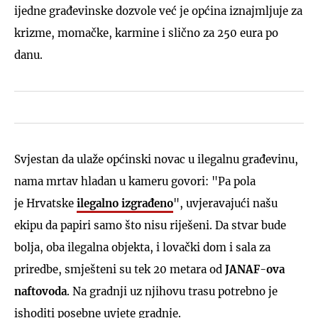
ijedne građevinske dozvole već je općina iznajmljuje za
krizme, momačke, karmine i slično za 250 eura po
danu.
Svjestan da ulaže općinski novac u ilegalnu građevinu,
nama mrtav hladan u kameru govori: "Pa pola
je Hrvatske
ilegalno izgrađeno
", uvjeravajući našu
ekipu da papiri samo što nisu riješeni. Da stvar bude
bolja, oba ilegalna objekta, i lovački dom i sala za
priredbe, smješteni su tek 20 metara od
JANAF
-
ova
naftovoda
. Na gradnji uz njihovu trasu potrebno je
ishoditi posebne uvjete gradnje.