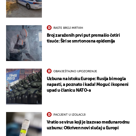
RASTE BROJ MRTVIH
Broj zaraženih prvi put premašio četiri
tisuće: Širi se smrtonosna epidemija
OBAVJEŠTAJNO UPOZORENJE
Uzbuna na istoku Europe: Rusija bi mogla
napasti, a poznato i kada! Moguć i kopneni
upad u članicu NATO-a
PACIJENT U IZOLACIJI
Vratio se virus koji je izazvao međunarodnu
uzbunu: Otkriven novi slučaj u Europi