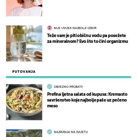
NIJE UVIJEK NAJBOLJI IZBOR
Teže vam je piti običnu vodu pa posežete
za mineralnom? Evo što to čini organizmu
PUTOVANJA
OBVEZNO PROBATI!
Prefina ljetna salata od kupusa: Kremasto
savršenstvo koje najbolje paše uz pečeno
meso
NAJMANJA NA SVIJETU