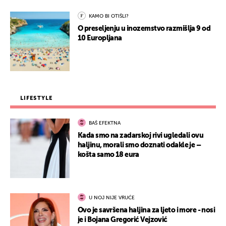
KAMO BI OTIŠLI?
O preseljenju u inozemstvo razmišlja 9 od
10 Europljana
LIFESTYLE
BAŠ EFEKTNA
Kada smo na zadarskoj rivi ugledali ovu
haljinu, morali smo doznati odakle je –
košta samo 18 eura
U NOJ NIJE VRUĆE
Ovo je savršena haljina za ljeto i more - nosi
je i Bojana Gregorić Vejzović