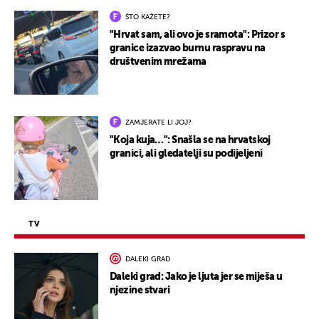
ŠTO KAŽETE?
"Hrvat sam, ali ovo je sramota": Prizor s
granice izazvao burnu raspravu na
društvenim mrežama
ZAMJERATE LI JOJ?
"Koja kuja…": Snašla se na hrvatskoj
granici, ali gledatelji su podijeljeni
TV
DALEKI GRAD
Daleki grad: Jako je ljuta jer se miješa u
njezine stvari