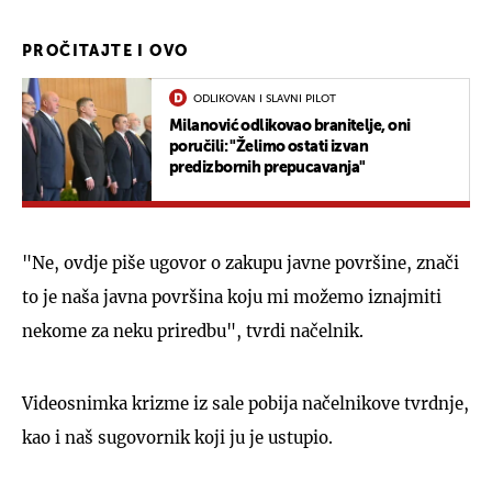
PROČITAJTE I OVO
ODLIKOVAN I SLAVNI PILOT
Milanović odlikovao branitelje, oni
poručili: "Želimo ostati izvan
predizbornih prepucavanja"
"Ne, ovdje piše ugovor o zakupu javne površine, znači
to je naša javna površina koju mi možemo iznajmiti
nekome za neku priredbu", tvrdi načelnik.
Videosnimka krizme iz sale pobija načelnikove tvrdnje,
kao i naš sugovornik koji ju je ustupio.