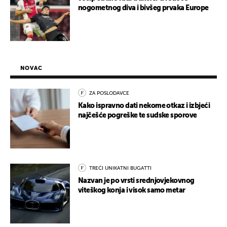
nogometnog diva i bivšeg prvaka Europe
NOVAC
ZA POSLODAVCE
Kako ispravno dati nekome otkaz i izbjeći
najčešće pogreške te sudske sporove
TREĆI UNIKATNI BUGATTI
Nazvan je po vrsti srednjovjekovnog
viteškog konja i visok samo metar