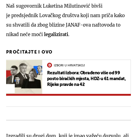
Naš sugovornik Luketina Milutinović bivši
je predsjednik Lovačkog društva koji nam priča kako
su shvatili da zbog blizine JANAF-ova naftovoda to
nikad neće moći
legalizirati
.
PROČITAJTE I OVO
IZBORI U HRVATSKOJ
Rezultati izbora: Obrađeno više od 99
posto biračkih mjesta, HDZ-u 61 mandat,
Rijeke pravde na 42
Izgradili su drugi dom, koji je imao važeću dozvolu, ali