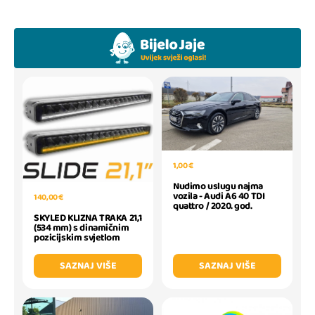
1,00 €
Nudimo uslugu najma
vozila - Audi A6 40 TDI
140,00 €
quattro / 2020. god.
SKYLED KLIZNA TRAKA 21,1
(534 mm) s dinamičnim
pozicijskim svjetlom
SAZNAJ VIŠE
SAZNAJ VIŠE