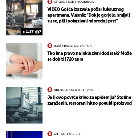
STIGAO I ŠOK S BOOKINGA
VIDEO Gošća izazvala požar luksuznog
apartmana. Vlasnik: "Dok je gorjelo, smijali
su se, pili i pokazivali mi srednji prst"
1:27
7
IMAŠ PRAVO, OSTVARI GA!
Tko ima pravo na inkluzivni dodatak? Može
se dobiti i 720 eura
KRENULO OD BRZE HRANE
Je li ovo povrće krivo za epidemiju? Stotine
zaraženih, restorani hitno povukli proizvod
IZLETJELI S CESTE