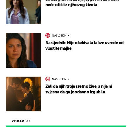
neće otići iz njihovog života
NASLJEDNIK
Nasljednik: Nije očekivala takve uvrede od
vlastite majke
NASLJEDNIK
Želi da njih troje sretno žive, a nije ni
svjesna da ga je odavno izgubila
ZDRAVLJE