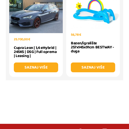
56,78 €
25.700,00 €
Bazen/igralište
257x145x91cm BESTWAY -
Cupra Leon | 1,4 eHybrid |
duga
245KS | DSG | Full oprema
| Leasing |
SAZNAJ VIŠE
SAZNAJ VIŠE