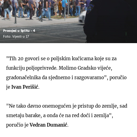
Prosvjed u Splitu - 4
Foto: Vijesti u 17
"Tih 20 govori se o poljskim kućicama koje su za
funkciju poljoprivrede. Molimo Gradsko vijeće,
gradonačelnika da sjednemo i razgovaramo", poručio
je
Ivan Perišić
.
"Ne tako davno onemogućen je pristup do zemlje, sad
smetaju barake, a onda će na red doći i zemlja",
poručio je
Vedran Dumanić
.