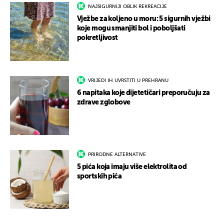
NAJSIGURNIJI OBLIK REKREACIJE
Vježbe za koljeno u moru: 5 sigurnih vježbi
koje mogu smanjiti bol i poboljšati
pokretljivost
VRIJEDI IH UVRSTITI U PREHRANU
6 napitaka koje dijetetičari preporučuju za
zdrave zglobove
PRIRODNE ALTERNATIVE
5 pića koja imaju više elektrolita od
sportskih pića