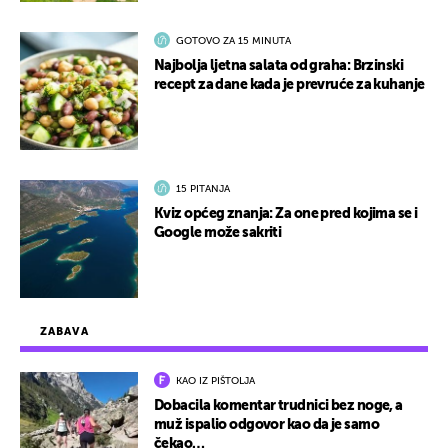
GOTOVO ZA 15 MINUTA
Najbolja ljetna salata od graha: Brzinski
recept za dane kada je prevruće za kuhanje
15 PITANJA
Kviz općeg znanja: Za one pred kojima se i
Google može sakriti
ZABAVA
KAO IZ PIŠTOLJA
Dobacila komentar trudnici bez noge, a
muž ispalio odgovor kao da je samo
čekao…