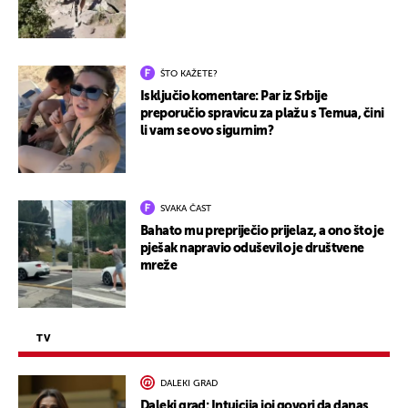
ŠTO KAŽETE?
Isključio komentare: Par iz Srbije
preporučio spravicu za plažu s Temua, čini
li vam se ovo sigurnim?
SVAKA ČAST
Bahato mu prepriječio prijelaz, a ono što je
pješak napravio oduševilo je društvene
mreže
TV
DALEKI GRAD
Daleki grad: Intuicija joj govori da danas