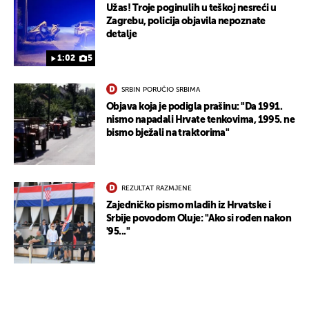
Užas! Troje poginulih u teškoj nesreći u
Zagrebu, policija objavila nepoznate
detalje
1:02
5
SRBIN PORUČIO SRBIMA
Objava koja je podigla prašinu: "Da 1991.
nismo napadali Hrvate tenkovima, 1995. ne
bismo bježali na traktorima"
REZULTAT RAZMJENE
Zajedničko pismo mladih iz Hrvatske i
Srbije povodom Oluje: "Ako si rođen nakon
'95..."