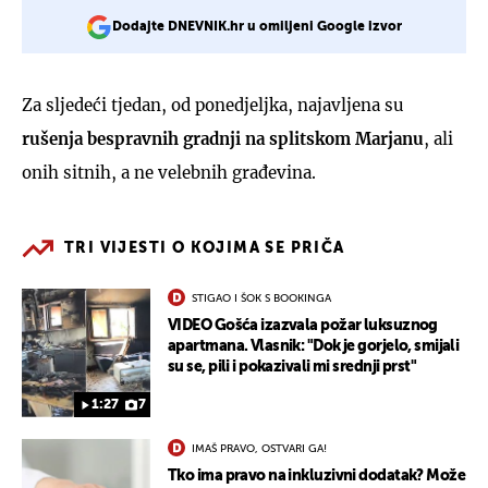
Dodajte DNEVNIK.hr u omiljeni Google izvor
Za sljedeći tjedan, od ponedjeljka, najavljena su
rušenja bespravnih gradnji na splitskom Marjanu
, ali
onih sitnih, a ne velebnih građevina.
TRI VIJESTI O KOJIMA SE PRIČA
STIGAO I ŠOK S BOOKINGA
VIDEO Gošća izazvala požar luksuznog
apartmana. Vlasnik: "Dok je gorjelo, smijali
su se, pili i pokazivali mi srednji prst"
1:27
7
IMAŠ PRAVO, OSTVARI GA!
Tko ima pravo na inkluzivni dodatak? Može