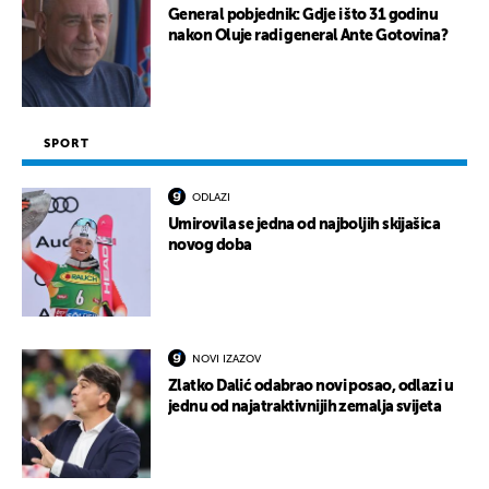
General pobjednik: Gdje i što 31 godinu
nakon Oluje radi general Ante Gotovina?
SPORT
ODLAZI
Umirovila se jedna od najboljih skijašica
novog doba
NOVI IZAZOV
Zlatko Dalić odabrao novi posao, odlazi u
jednu od najatraktivnijih zemalja svijeta