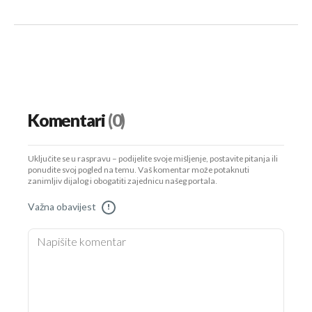
Komentari
(0)
Uključite se u raspravu – podijelite svoje mišljenje, postavite pitanja ili
ponudite svoj pogled na temu. Vaš komentar može potaknuti
zanimljiv dijalog i obogatiti zajednicu našeg portala.
Važna obavijest
!