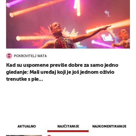
POKROVITELJ WATA
Kad su uspomene previše dobre za samo jedno
gledanje: Mali uređaj koji je još jednom oživio
trenutke s ple...
AKTUALNO
NAJČITANIJE
NAJKOMENTIRANIJE
UKLJUČITE NOTIFIKACIJE