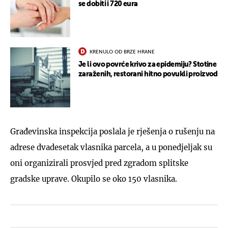
se dobiti i 720 eura
KRENULO OD BRZE HRANE
Je li ovo povrće krivo za epidemiju? Stotine
zaraženih, restorani hitno povukli proizvod
Građevinska inspekcija poslala je rješenja o rušenju na
adrese dvadesetak vlasnika parcela, a u ponedjeljak su
oni organizirali prosvjed pred zgradom splitske
gradske uprave. Okupilo se oko 150 vlasnika.