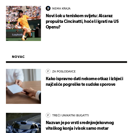
NEMA KRAJA
Novi šok u teniskom svijetu: Alcaraz
propušta Cincinatti, hoće li igrati na US
Openu?
NOVAC
ZA POSLODAVCE
Kako ispravno dati nekome otkaz i izbjeći
najčešće pogreške te sudske sporove
TREĆI UNIKATNI BUGATTI
Nazvan je po vrsti srednjovjekovnog
viteškog konja i visok samo metar