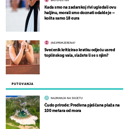
BAŠ EFEKTNA
Kada smo na zadarskoj rivi ugledali ovu
haljinu, morali smo doznati odakle je –
košta samo 18 eura
(NE)PRIMJERENA?
Svećenik kritizirao kratku odjeću usred
toplinskog vala, slažete li se s njim?
PUTOVANJA
NAJMANJA NA SVIJETU
Čudo prirode: Predivna pješčana plaža na
100 metara od mora