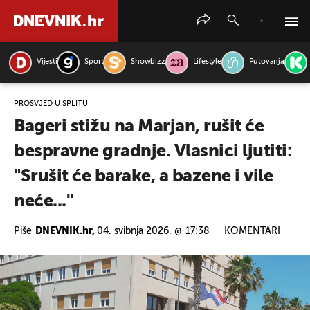
Vijesti
Sport
Showbizz
Lifestyle
Putovanja
PRETRAŽITE VIJESTI
PROSVJED U SPLITU
Bageri stižu na Marjan, rušit će
bespravne gradnje. Vlasnici ljutiti:
"Srušit će barake, a bazene i vile
neće..."
Piše
DNEVNIK.hr,
04. svibnja 2026. @ 17:38
KOMENTARI