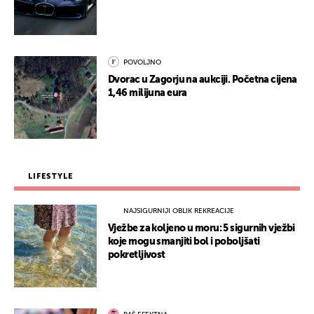
POVOLJNO
Dvorac u Zagorju na aukciji. Početna cijena
1,46 milijuna eura
LIFESTYLE
NAJSIGURNIJI OBLIK REKREACIJE
Vježbe za koljeno u moru: 5 sigurnih vježbi
koje mogu smanjiti bol i poboljšati
pokretljivost