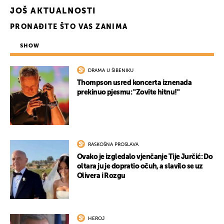
JOŠ AKTUALNOSTI
PRONAĐITE ŠTO VAS ZANIMA
SHOW
DRAMA U ŠIBENIKU
Thompson usred koncerta iznenada
prekinuo pjesmu: "Zovite hitnu!"
RASKOŠNA PROSLAVA
Ovako je izgledalo vjenčanje Tije Jurčić: Do
oltara ju je dopratio očuh, a slavilo se uz
Olivera i Rozgu
HEROJ