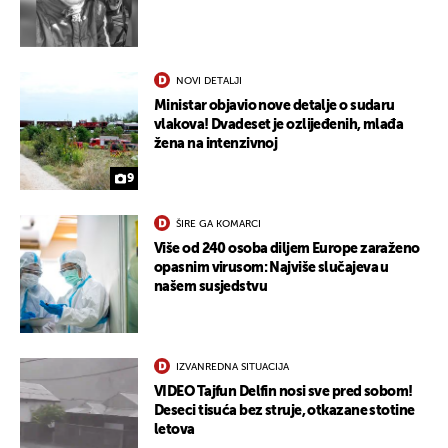
NOVI DETALJI
Ministar objavio nove detalje o sudaru
vlakova! Dvadeset je ozlijeđenih, mlađa
žena na intenzivnoj
9
ŠIRE GA KOMARCI
Više od 240 osoba diljem Europe zaraženo
opasnim virusom: Najviše slučajeva u
našem susjedstvu
IZVANREDNA SITUACIJA
VIDEO Tajfun Delfin nosi sve pred sobom!
Deseci tisuća bez struje, otkazane stotine
letova