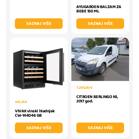
AYUGARDEN BALZAM ZA
BEBE 150 ML
SAZNAJ VIŠE
SAZNAJ VIŠE
7.200,00 €
CITROEN BERLINGO N1,
2017 god.
441,15 €
VIVAX vinski hladnjak
CW-144D46 GB
SAZNAJ VIŠE
SAZNAJ VIŠE