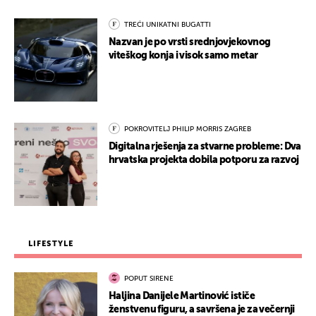
TREĆI UNIKATNI BUGATTI
Nazvan je po vrsti srednjovjekovnog
viteškog konja i visok samo metar
POKROVITELJ PHILIP MORRIS ZAGREB
Digitalna rješenja za stvarne probleme: Dva
hrvatska projekta dobila potporu za razvoj
LIFESTYLE
POPUT SIRENE
Haljina Danijele Martinović ističe
ženstvenu figuru, a savršena je za večernji