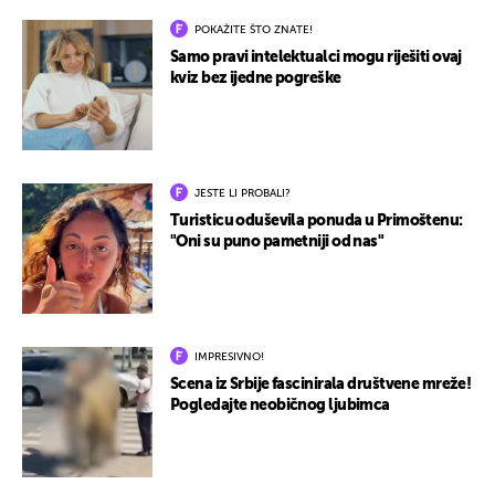
POKAŽITE ŠTO ZNATE!
Samo pravi intelektualci mogu riješiti ovaj
kviz bez ijedne pogreške
JESTE LI PROBALI?
Turisticu oduševila ponuda u Primoštenu:
"Oni su puno pametniji od nas"
IMPRESIVNO!
Scena iz Srbije fascinirala društvene mreže!
Pogledajte neobičnog ljubimca