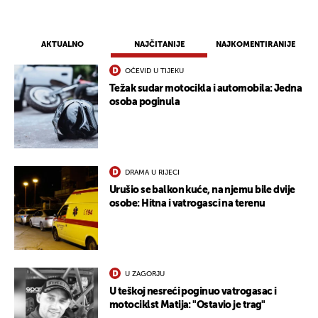
AKTUALNO
NAJČITANIJE
NAJKOMENTIRANIJE
OČEVID U TIJEKU
Težak sudar motocikla i automobila: Jedna
osoba poginula
DRAMA U RIJECI
Urušio se balkon kuće, na njemu bile dvije
osobe: Hitna i vatrogasci na terenu
U ZAGORJU
U teškoj nesreći poginuo vatrogasac i
motociklst Matija: "Ostavio je trag"