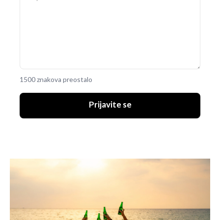
1500 znakova preostalo
Prijavite se