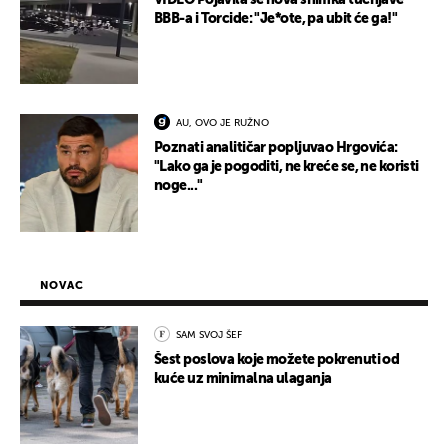
VIDEO Pojavila se nova snimka tučnjave
BBB-a i Torcide: "Je*ote, pa ubit će ga!"
AU, OVO JE RUŽNO
Poznati analitičar popljuvao Hrgovića:
"Lako ga je pogoditi, ne kreće se, ne koristi
noge..."
NOVAC
SAM SVOJ ŠEF
Šest poslova koje možete pokrenuti od
kuće uz minimalna ulaganja