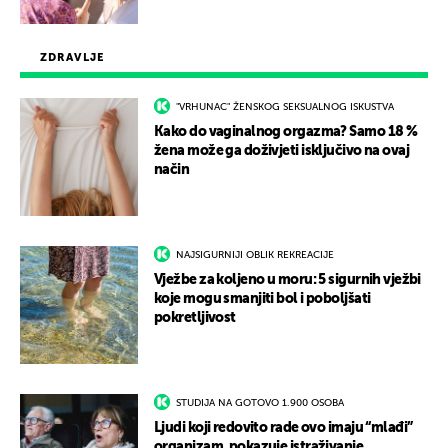
ZDRAVLJE
"VRHUNAC" ŽENSKOG SEKSUALNOG ISKUSTVA
Kako do vaginalnog orgazma? Samo 18 %
žena može ga doživjeti isključivo na ovaj
način
NAJSIGURNIJI OBLIK REKREACIJE
Vježbe za koljeno u moru: 5 sigurnih vježbi
koje mogu smanjiti bol i poboljšati
pokretljivost
STUDIJA NA GOTOVO 1.900 OSOBA
Ljudi koji redovito rade ovo imaju “mlađi”
organizam, pokazuje istraživanje