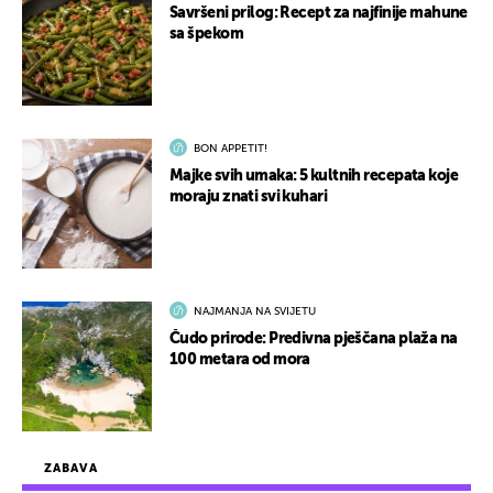
Savršeni prilog: Recept za najfinije mahune
sa špekom
BON APPETIT!
Majke svih umaka: 5 kultnih recepata koje
moraju znati svi kuhari
NAJMANJA NA SVIJETU
Čudo prirode: Predivna pješčana plaža na
100 metara od mora
ZABAVA