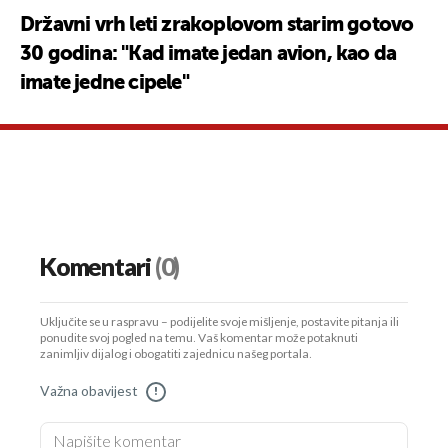
Državni vrh leti zrakoplovom starim gotovo
30 godina: "Kad imate jedan avion, kao da
imate jedne cipele"
Komentari
(0)
Uključite se u raspravu – podijelite svoje mišljenje, postavite pitanja ili
ponudite svoj pogled na temu. Vaš komentar može potaknuti
zanimljiv dijalog i obogatiti zajednicu našeg portala.
Važna obavijest
!