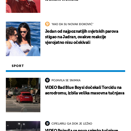
"KAO DA SU NOVAK ĐOKOVIĆ"
Jedan od najpoznatijih svjetskih parova
stigao na Jadran, ovakve reakcije
vjerojatno nisu očekivali
SPORT
POJAVILA SE SNIMKA
VIDEO Bad Blue Boysi dočekali Torcidu na
aerodromu, izbila velika masovna tučnjava
CIPELARILI GA DOK JE LEŽAO