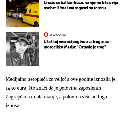
Urušio se balkon kuće, na njemu bile dvije
osobe: Hitna i vatrogasci na terenu
U ZAGORJU
U teškoj nesreći poginuo vatrogasac i
motociklst Matija: "Ostavio je trag"
Medijalna netoplaća za veljaču ove godine iznosila je
1450 eura, što znači da je polovina zaposlenih
Zagrepčana imala manje, a polovina više od toga
iznosa.