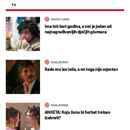
TV
DALEKI GRAD
Ima tek šest godina, a već je jedan od
najnagrađivanijih dječjih glumaca
NASLJEDNIK
Rade mu iza leđa, a on toga nije svjestan
NASLJEDNIK
ANKETA: Koju ženu bi Serhat trebao
izabrati?