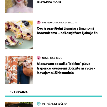
izlazak na moru
PREJEDNOSTAVNO ZA SLOŽITI
Ovo je pravi ljetni tiramisu s limunom i
borovnicama – baš osvježava i jako je fin
NOVE KOLEKCIJE
Ako su vam dosadile “obične” plave
traperice, ove jeseni dolazite na svoje -
izdvajamo 15 hit modela
PUTOVANJA
UZ RUČAK ILI VEČERU