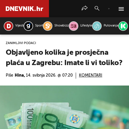
Vijesti
Sport
Showbizz
Lifestyle
Putovanja
PRETRAŽITE VIJESTI
ZANIMLJIVI PODACI
Objavljeno kolika je prosječna
plaća u Zagrebu: Imate li vi toliko?
Piše
Hina,
14. svibnja 2026. @ 07:20
KOMENTARI