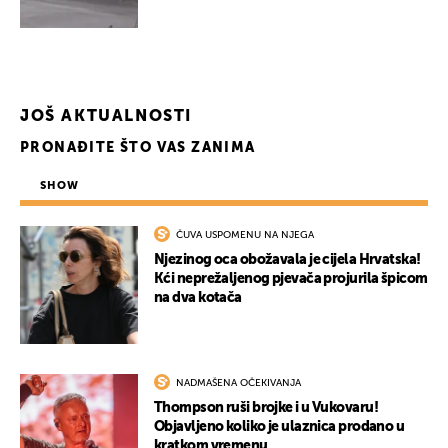
UKLJUČITE NOTIFIKACIJE
JOŠ AKTUALNOSTI
PRONAĐITE ŠTO VAS ZANIMA
SHOW
ČUVA USPOMENU NA NJEGA
Njezinog oca obožavala je cijela Hrvatska!
Kći neprežaljenog pjevača projurila špicom
na dva kotača
NADMAŠENA OČEKIVANJA
Thompson ruši brojke i u Vukovaru!
Objavljeno koliko je ulaznica prodano u
kratkom vremenu