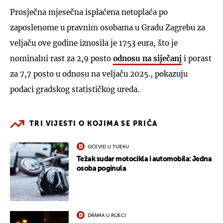
Prosječna mjesečna isplaćena netoplaća po
zaposlenome u pravnim osobama u Gradu Zagrebu za
veljaču ove godine iznosila je 1753 eura, što je
nominalni rast za 2,9 posto
odnosu na siječanj
i porast
za 7,7 posto u odnosu na veljaču 2025., pokazuju
podaci gradskog statističkog ureda.
TRI VIJESTI O KOJIMA SE PRIČA
OČEVID U TIJEKU
Težak sudar motocikla i automobila: Jedna
osoba poginula
DRAMA U RIJECI