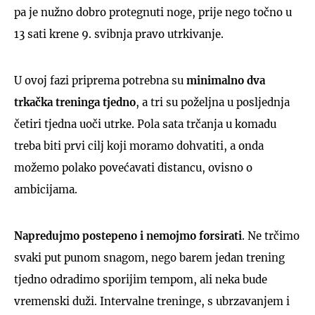
pa je nužno dobro protegnuti noge, prije nego točno u
13 sati krene 9. svibnja pravo utrkivanje.
U ovoj fazi priprema potrebna su
minimalno dva
trkačka treninga
tjedno
, a tri su poželjna u posljednja
četiri tjedna uoči utrke. Pola sata trčanja u komadu
treba biti prvi cilj koji moramo dohvatiti, a onda
možemo polako povećavati distancu, ovisno o
ambicijama.
Napredujmo postepeno i nemojmo forsirati
. Ne trčimo
svaki put punom snagom, nego barem jedan trening
tjedno odradimo sporijim tempom, ali neka bude
vremenski duži. Intervalne treninge, s ubrzavanjem i