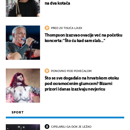
na dva kotača
PRED 20 TISUĆA LJUDI
Thompson izazvao ovacije već na početku
koncerta: "Što ću kad sam slab..."
PONOVNO POD POVEĆALOM
Što se sve događalo na hrvatskom otoku
pod osramoćenim glumcem? Bizarni
prizori i danas izazivaju nevjericu
SPORT
CIPELARILI GA DOK JE LEŽAO