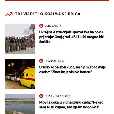
TRI VIJESTI O KOJIMA SE PRIČA
BURE BARUTA
Ukrajinski stručnjak upozorava na novu
prijetnju: Ovaj grad u BiH-u bi mogao biti
žarište
DRAMA U RIJECI
Urušio se balkon kuće, na njemu bile dvije
osobe: "Život im je visio o koncu"
STIŽU NOVE VRUĆINE
Plovila čekaju, s dna izviru čuda: "Nekad
sam se tu kupao, sad igram nogomet"