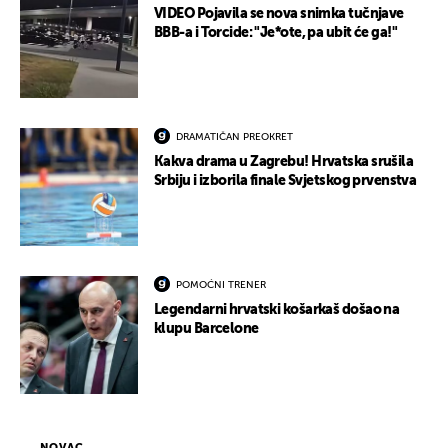
VIDEO Pojavila se nova snimka tučnjave
BBB-a i Torcide: "Je*ote, pa ubit će ga!"
DRAMATIČAN PREOKRET
Kakva drama u Zagrebu! Hrvatska srušila
Srbiju i izborila finale Svjetskog prvenstva
POMOĆNI TRENER
Legendarni hrvatski košarkaš došao na
klupu Barcelone
NOVAC