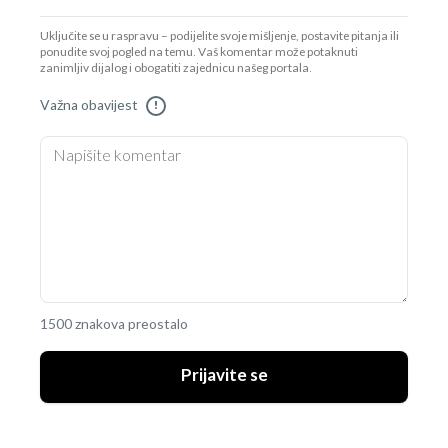
Uključite se u raspravu – podijelite svoje mišljenje, postavite pitanja ili
ponudite svoj pogled na temu. Vaš komentar može potaknuti
zanimljiv dijalog i obogatiti zajednicu našeg portala.
Važna obavijest
!
1500 znakova preostalo
Prijavite se