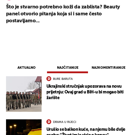
Što je stvarno potrebno koži da zablista? Beauty
panel otvorio pitanja koja si i same često
postavljamo...
AKTUALNO
NAJČITANIJE
NAJKOMENTIRANIJE
BURE BARUTA
Ukrajinski stručnjak upozorava na novu
prijetnju: Ovaj grad u BiH-u bi mogao biti
žarište
DRAMA U RIJECI
Urušio se balkon kuće, na njemu bile dvije