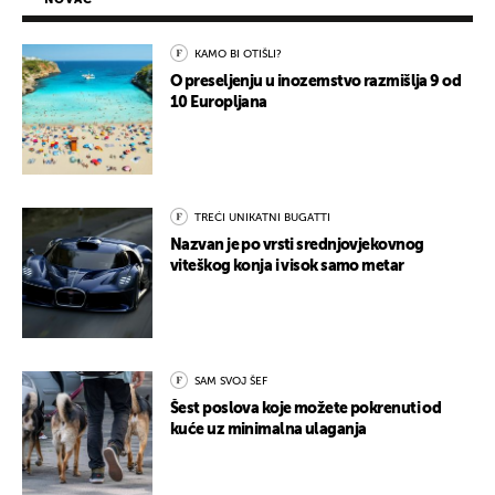
KAMO BI OTIŠLI?
O preseljenju u inozemstvo razmišlja 9 od
10 Europljana
TREĆI UNIKATNI BUGATTI
Nazvan je po vrsti srednjovjekovnog
viteškog konja i visok samo metar
SAM SVOJ ŠEF
Šest poslova koje možete pokrenuti od
kuće uz minimalna ulaganja