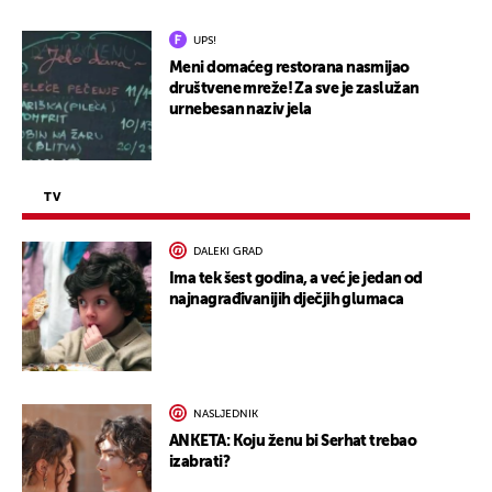
UPS!
Meni domaćeg restorana nasmijao
društvene mreže! Za sve je zaslužan
urnebesan naziv jela
TV
DALEKI GRAD
Ima tek šest godina, a već je jedan od
najnagrađivanijih dječjih glumaca
NASLJEDNIK
ANKETA: Koju ženu bi Serhat trebao
izabrati?