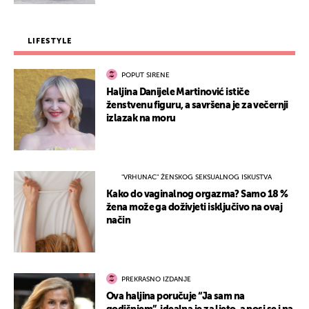
LIFESTYLE
POPUT SIRENE
Haljina Danijele Martinović ističe
ženstvenu figuru, a savršena je za večernji
izlazak na moru
"VRHUNAC" ŽENSKOG SEKSUALNOG ISKUSTVA
Kako do vaginalnog orgazma? Samo 18 %
žena može ga doživjeti isključivo na ovaj
način
PREKRASNO IZDANJE
Ova haljina poručuje “Ja sam na