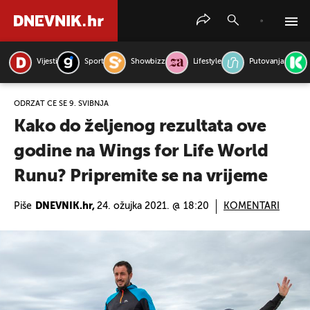
Vijesti
Sport
Showbizz
Lifestyle
Putovanja
PRETRAŽITE VIJESTI
ODRŽAT ĆE SE 9. SVIBNJA
Kako do željenog rezultata ove
godine na Wings for Life World
Runu? Pripremite se na vrijeme
Piše
DNEVNIK.hr,
24. ožujka 2021. @ 18:20
KOMENTARI