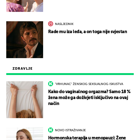
NASLJEDNIK
Rade mu iza leđa, a on toga nije svjestan
ZDRAVLJE
"VRHUNAC" ŽENSKOG SEKSUALNOG ISKUSTVA
Kako do vaginalnog orgazma? Samo 18 %
žena može ga doživjeti isključivo na ovaj
način
NOVO ISTRAŽIVANJE
Hormonska terapija u menopauzi: Žene