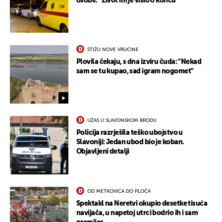
osobe: "Život im je visio o koncu"
STIŽU NOVE VRUĆINE
Plovila čekaju, s dna izviru čuda: "Nekad
sam se tu kupao, sad igram nogomet"
UŽAS U SLAVONSKOM BRODU
Policija razrješila teško ubojstvo u
Slavoniji: Jedan ubod bio je koban.
Objavljeni detalji
OD METKOVIĆA DO PLOČA
Spektakl na Neretvi okupio desetke tisuća
navijača, u napetoj utrci bodrio ih i sam