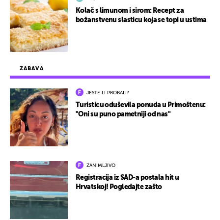
Kolač s limunom i sirom: Recept za
božanstvenu slasticu koja se topi u ustima
ZABAVA
JESTE LI PROBALI?
Turisticu oduševila ponuda u Primoštenu:
"Oni su puno pametniji od nas"
ZANIMLJIVO
Registracija iz SAD-a postala hit u
Hrvatskoj! Pogledajte zašto