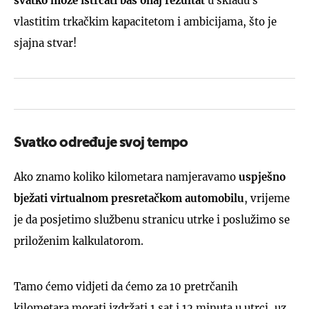
svatko može istrčati baš onaj rezultat
u skladu s
vlastitim trkačkim kapacitetom i ambicijama, što je
sjajna stvar!
Svatko određuje svoj tempo
Ako znamo koliko kilometara namjeravamo
uspješno
bježati virtualnom presretačkom automobilu
, vrijeme
je da posjetimo službenu stranicu utrke i poslužimo se
priloženim kalkulatorom.
Tamo ćemo vidjeti da ćemo za 10 pretrčanih
kilometara morati izdržati 1 sat i 12 minuta u utrci, uz