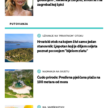
godišnjem”, idealna je za ljeto, a nosi se i na
zagrebačkoj špici
PUTOVANJA
UŽIVANJE NA "PRIVATNOM" OTOKU
Hrvatski otok na kojem živi samo jedan
stanovnik: Ljepotan koji je diljem svijeta
poznat po svojem "bijelom zlatu"
NAJMANJA NA SVIJETU
Čudo prirode: Predivna pješčana plaža na
100 metara od mora
MA, SAVRŠENSTVO!