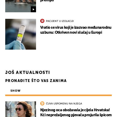
premijer
PACIJENT U IZOLACIJI
Vratio se virus koji je izazvao međunarodnu
uzbunu: Otkriven novi slučaj u Europi
JOŠ AKTUALNOSTI
PRONAĐITE ŠTO VAS ZANIMA
SHOW
ČUVA USPOMENU NA NJEGA
Njezinog oca obožavala je cijela Hrvatska!
Kći neprežaljenog pjevača projurila špicom