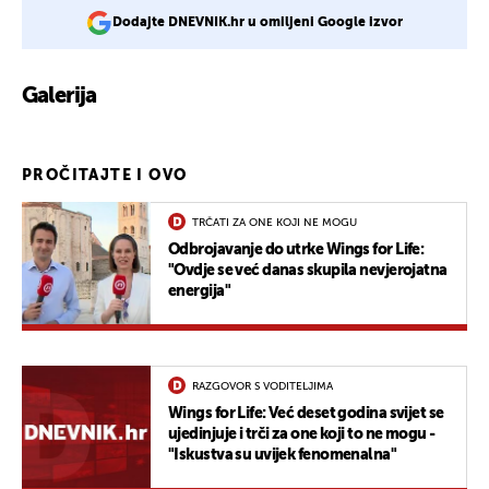
Dodajte DNEVNIK.hr u omiljeni Google izvor
Galerija
PROČITAJTE I OVO
TRČATI ZA ONE KOJI NE MOGU
Odbrojavanje do utrke Wings for Life:
"Ovdje se već danas skupila nevjerojatna
energija"
RAZGOVOR S VODITELJIMA
Wings for Life: Već deset godina svijet se
ujedinjuje i trči za one koji to ne mogu -
"Iskustva su uvijek fenomenalna"