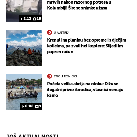
mrtvih nakon razornog potresa u
Kolumbiji! Šire se snimke užasa
2:13
15
U AUSTRIJI
Krenuli na planinu bez opreme i s dječjim
kolicima, pa zvali helikoptere: Slijedi im
papren račun
STIGLI RONIOCI
Počela velika akcija na otoku: Dižu se
ilegalni privezi brodica, vlasnici nemaju
kamo
0:08
9