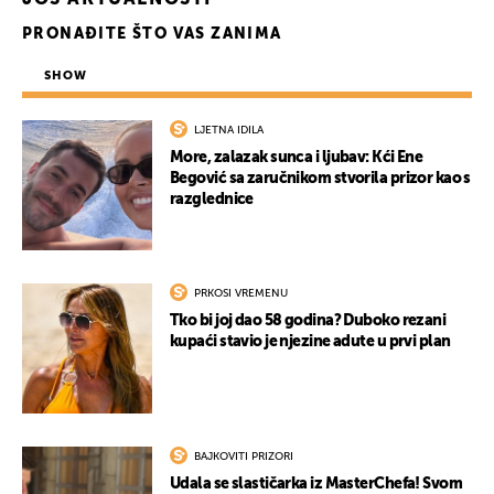
JOŠ AKTUALNOSTI
PRONAĐITE ŠTO VAS ZANIMA
SHOW
LJETNA IDILA
More, zalazak sunca i ljubav: Kći Ene
Begović sa zaručnikom stvorila prizor kao s
razglednice
PRKOSI VREMENU
Tko bi joj dao 58 godina? Duboko rezani
kupaći stavio je njezine adute u prvi plan
BAJKOVITI PRIZORI
Udala se slastičarka iz MasterChefa! Svom