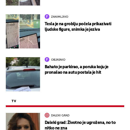
ZANIMLJIVO
Tesla je na groblju počela prikazivati
ljudske figure, snimka je jeziva
OBJASNIO
Bahato je parkirao, a poruka koju je
pronašao na autu postala je hit
TV
DALEKI GRAD
Daleki grad: Životno je ugrožena, no to
nitko ne zna