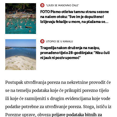
"LJUDI SE MASOVNO ŽALE"
FOTO Pismo otkriva tamnu stranu sezone
na našem otoku: "Sve im je dopušteno!
Izlijevaju fekalije u more, na plažama se
dobije kožni osip"
UTOPIO SE U KANALU
Tragedija nakon druženja na nasipu,
pronađeno tijelo 28-godišnjaka: "Nisu čuli
ni jauk ni poziv upomoć"
Postupak utvrđivanja poreza na nekretnine provodit će
se na temelju podataka koje će prikupiti porezno tijelo
ili koje će razmijeniti s drugim evidencijama koje vode
podatke potrebne za utvrđivanje poreza. Stoga, ističu iz
Porezne uprave, obveza
prijave podataka bitnih za