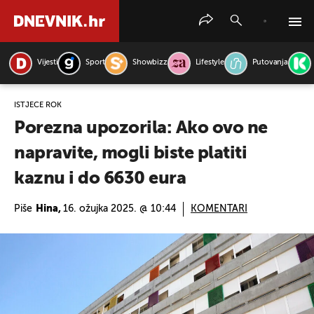
Vijesti
Sport
Showbizz
Lifestyle
Putovanja
PRETRAŽITE VIJESTI
ISTJEČE ROK
Porezna upozorila: Ako ovo ne
napravite, mogli biste platiti
kaznu i do 6630 eura
Piše
Hina,
16. ožujka 2025. @ 10:44
KOMENTARI