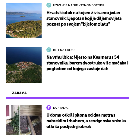
UŽIVANJE NA "PRIVATNOM" OTOKU
Hrvatski otok na kojem živi samo jedan
stanovnik: Ljepotan koji je diljem svijeta
poznat po svojem "bijelom zlatu"
BELI NA CRESU
Na vrhu litice: Mjesto na Kvarneru s 54
stanovnika, barem dvostruko više mačaka i
pogledom od kojega zastaje dah
ZABAVA
KAPITALAC
U domu otkrili pitona od dva metra s
nabreklim trbuhom, a rendgenska snimka
otkrila posljednji obrok