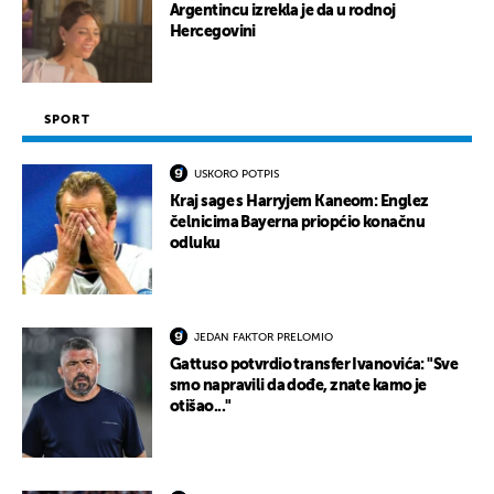
Argentincu izrekla je da u rodnoj
Hercegovini
SPORT
USKORO POTPIS
Kraj sage s Harryjem Kaneom: Englez
čelnicima Bayerna priopćio konačnu
odluku
JEDAN FAKTOR PRELOMIO
Gattuso potvrdio transfer Ivanovića: "Sve
smo napravili da dođe, znate kamo je
otišao..."