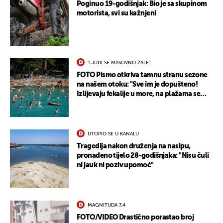
Poginuo 19-godišnjak: Bio je sa skupinom
motorista, svi su kažnjeni
"LJUDI SE MASOVNO ŽALE"
FOTO Pismo otkriva tamnu stranu sezone
na našem otoku: "Sve im je dopušteno!
Izlijevaju fekalije u more, na plažama se
dobije kožni osip"
UTOPIO SE U KANALU
Tragedija nakon druženja na nasipu,
pronađeno tijelo 28-godišnjaka: "Nisu čuli
ni jauk ni poziv upomoć"
MAGNITUDA 7,4
FOTO/VIDEO Drastično porastao broj