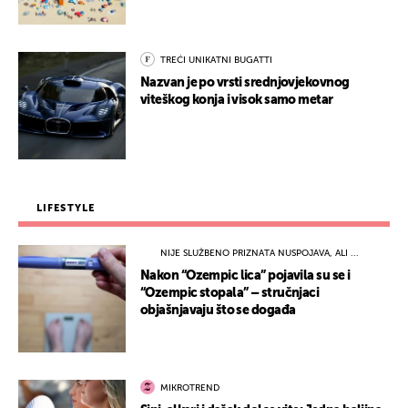
TREĆI UNIKATNI BUGATTI
Nazvan je po vrsti srednjovjekovnog
viteškog konja i visok samo metar
LIFESTYLE
NIJE SLUŽBENO PRIZNATA NUSPOJAVA, ALI ...
Nakon “Ozempic lica” pojavila su se i
“Ozempic stopala” – stručnjaci
objašnjavaju što se događa
MIKROTREND