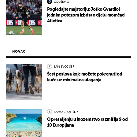
ODUŠEVIO
Pogledajte majstoriju: Joško Gvardiol
jednim potezom izbrisao cijelu momčad
Atletica
NOVAC
SAM SVOJ ŠEF
Šest poslova koje možete pokrenuti od
kuće uz minimalna ulaganja
KAMO BI OTIŠLI?
O preseljenju u inozemstvo razmišlja 9 od
10 Europljana