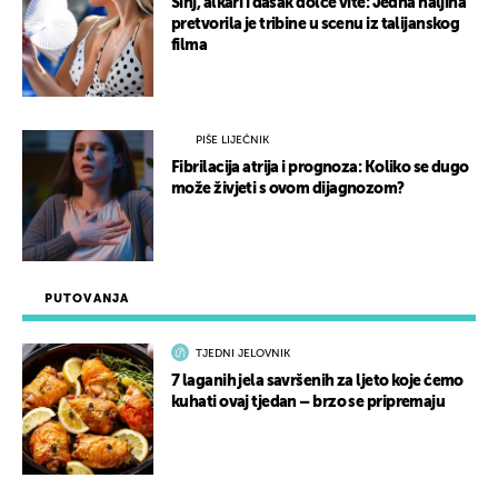
Sinj, alkari i dašak dolce vite: Jedna haljina
pretvorila je tribine u scenu iz talijanskog
filma
PIŠE LIJEČNIK
Fibrilacija atrija i prognoza: Koliko se dugo
može živjeti s ovom dijagnozom?
PUTOVANJA
TJEDNI JELOVNIK
7 laganih jela savršenih za ljeto koje ćemo
kuhati ovaj tjedan – brzo se pripremaju