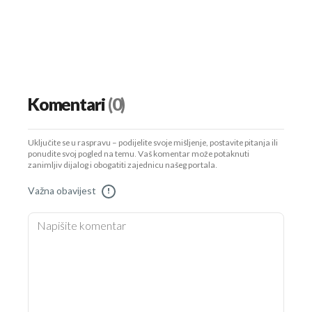
UKLJUČITE NOTIFIKACIJE
Komentari
(0)
Uključite se u raspravu – podijelite svoje mišljenje, postavite pitanja ili
ponudite svoj pogled na temu. Vaš komentar može potaknuti
zanimljiv dijalog i obogatiti zajednicu našeg portala.
Važna obavijest
!