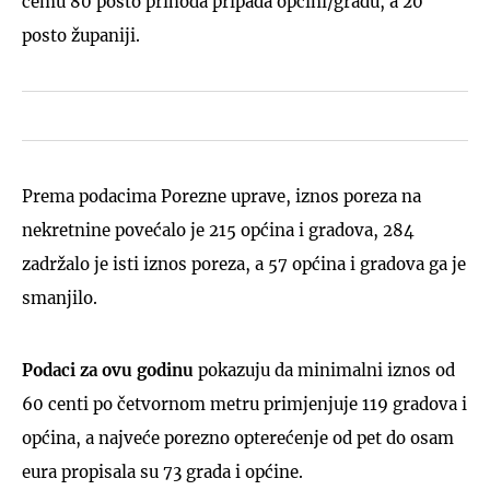
čemu 80 posto prihoda pripada općini/gradu, a 20
posto županiji.
Prema podacima Porezne uprave, iznos poreza na
nekretnine povećalo je 215 općina i gradova, 284
zadržalo je isti iznos poreza, a 57 općina i gradova ga je
smanjilo.
Podaci za ovu godinu
pokazuju da minimalni iznos od
60 centi po četvornom metru primjenjuje 119 gradova i
općina​, a najveće porezno opterećenje od pet do osam
eura propisala su 73 grada i općine.