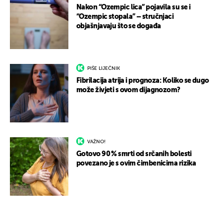
Nakon “Ozempic lica” pojavila su se i
“Ozempic stopala” – stručnjaci
objašnjavaju što se događa
PIŠE LIJEČNIK
Fibrilacija atrija i prognoza: Koliko se dugo
može živjeti s ovom dijagnozom?
VAŽNO!
Gotovo 90 % smrti od srčanih bolesti
povezano je s ovim čimbenicima rizika