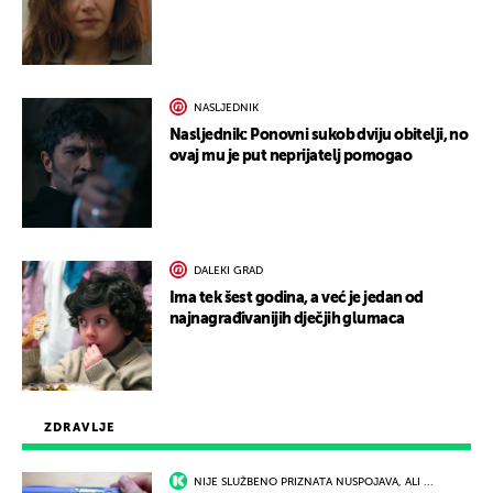
NASLJEDNIK
Nasljednik: Ponovni sukob dviju obitelji, no
ovaj mu je put neprijatelj pomogao
DALEKI GRAD
Ima tek šest godina, a već je jedan od
najnagrađivanijih dječjih glumaca
ZDRAVLJE
NIJE SLUŽBENO PRIZNATA NUSPOJAVA, ALI ...