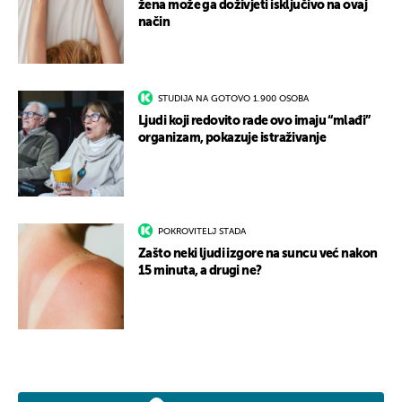
žena može ga doživjeti isključivo na ovaj
način
STUDIJA NA GOTOVO 1.900 OSOBA
Ljudi koji redovito rade ovo imaju “mlađi”
organizam, pokazuje istraživanje
POKROVITELJ STADA
Zašto neki ljudi izgore na suncu već nakon
15 minuta, a drugi ne?