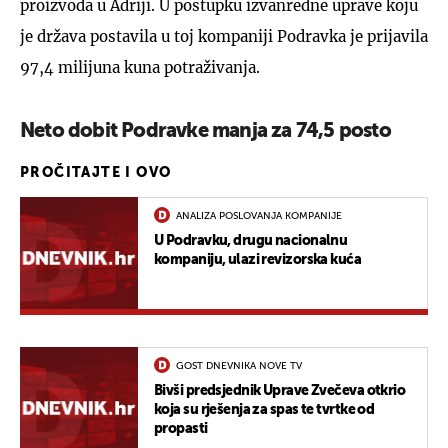
proizvoda u Adriji. U postupku izvanredne uprave koju
je država postavila u toj kompaniji Podravka je prijavila
97,4 milijuna kuna potraživanja.
Neto dobit Podravke manja za 74,5 posto
PROČITAJTE I OVO
ANALIZA POSLOVANJA KOMPANIJE
U Podravku, drugu nacionalnu
kompaniju, ulazi revizorska kuća
GOST DNEVNIKA NOVE TV
Bivši predsjednik Uprave Zvečeva otkrio
koja su rješenja za spas te tvrtke od
propasti