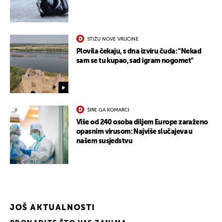
STIŽU NOVE VRUĆINE
Plovila čekaju, s dna izviru čuda: "Nekad
sam se tu kupao, sad igram nogomet"
ŠIRE GA KOMARCI
Više od 240 osoba diljem Europe zaraženo
opasnim virusom: Najviše slučajeva u
našem susjedstvu
JOŠ AKTUALNOSTI