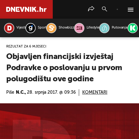
Vijesti
Sport
Showbizz
Lifestyle
Putovanja
PRETRAŽITE VIJESTI
REZULTAT ZA 6 MJESECI
Objavljen financijski izvještaj
Podravke o poslovanju u prvom
polugodištu ove godine
Piše
N.C.,
28. srpnja 2017. @ 09:36
KOMENTARI