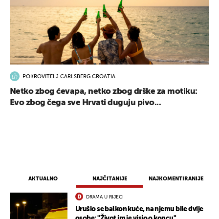
POKROVITELJ CARLSBERG CROATIA
Netko zbog ćevapa, netko zbog drške za motiku:
Evo zbog čega sve Hrvati duguju pivo...
AKTUALNO
NAJČITANIJE
NAJKOMENTIRANIJE
DRAMA U RIJECI
Urušio se balkon kuće, na njemu bile dvije
osobe: "Život im je visio o koncu"