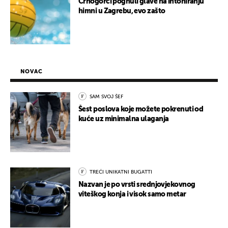
Crnogorci pognuli glave na intoniranju
himni u Zagrebu, evo zašto
NOVAC
SAM SVOJ ŠEF
Šest poslova koje možete pokrenuti od
kuće uz minimalna ulaganja
TREĆI UNIKATNI BUGATTI
Nazvan je po vrsti srednjovjekovnog
viteškog konja i visok samo metar