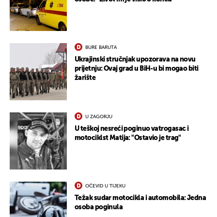
BURE BARUTA
Ukrajinski stručnjak upozorava na novu
prijetnju: Ovaj grad u BiH-u bi mogao biti
UKLJUČITE NOTIFIKACIJE
žarište
U ZAGORJU
U teškoj nesreći poginuo vatrogasac i
motociklst Matija: "Ostavio je trag"
OČEVID U TIJEKU
Težak sudar motocikla i automobila: Jedna
osoba poginula