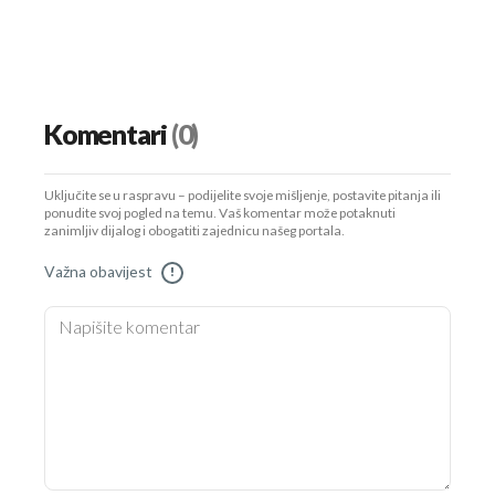
Komentari
(0)
Uključite se u raspravu – podijelite svoje mišljenje, postavite pitanja ili
ponudite svoj pogled na temu. Vaš komentar može potaknuti
zanimljiv dijalog i obogatiti zajednicu našeg portala.
Važna obavijest
!