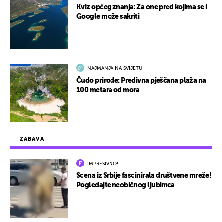
Kviz općeg znanja: Za one pred kojima se i
Google može sakriti
NAJMANJA NA SVIJETU
Čudo prirode: Predivna pješčana plaža na
100 metara od mora
ZABAVA
IMPRESIVNO!
Scena iz Srbije fascinirala društvene mreže!
Pogledajte neobičnog ljubimca