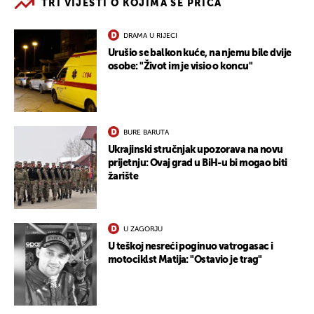
TRI VIJESTI O KOJIMA SE PRIČA
DRAMA U RIJECI
Urušio se balkon kuće, na njemu bile dvije
osobe: "Život im je visio o koncu"
BURE BARUTA
Ukrajinski stručnjak upozorava na novu
prijetnju: Ovaj grad u BiH-u bi mogao biti
žarište
U ZAGORJU
U teškoj nesreći poginuo vatrogasac i
motociklst Matija: "Ostavio je trag"