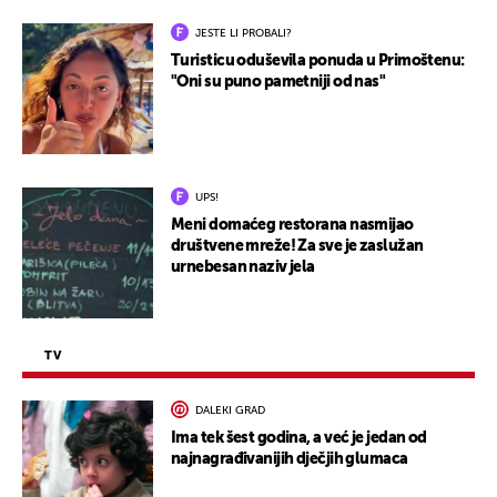
JESTE LI PROBALI?
Turisticu oduševila ponuda u Primoštenu:
"Oni su puno pametniji od nas"
UPS!
Meni domaćeg restorana nasmijao
društvene mreže! Za sve je zaslužan
urnebesan naziv jela
TV
DALEKI GRAD
Ima tek šest godina, a već je jedan od
najnagrađivanijih dječjih glumaca