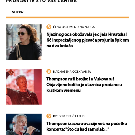
PRONAĐITE ŠTO VAS ZANIMA
SHOW
ČUVA USPOMENU NA NJEGA
Njezinog oca obožavala je cijela Hrvatska!
Kći neprežaljenog pjevača projurila špicom
na dva kotača
NADMAŠENA OČEKIVANJA
Thompson ruši brojke i u Vukovaru!
Objavljeno koliko je ulaznica prodano u
kratkom vremenu
PRED 20 TISUĆA LJUDI
Thompson izazvao ovacije već na početku
koncerta: "Što ću kad sam slab..."