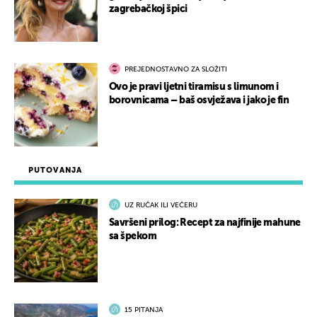
zagrebačkoj špici
PREJEDNOSTAVNO ZA SLOŽITI
Ovo je pravi ljetni tiramisu s limunom i
borovnicama – baš osvježava i jako je fin
PUTOVANJA
UZ RUČAK ILI VEČERU
Savršeni prilog: Recept za najfinije mahune
sa špekom
15 PITANJA