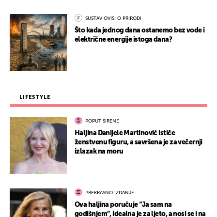
SUSTAV OVISI O PRIRODI
Što kada jednog dana ostanemo bez vode i
električne energije istoga dana?
LIFESTYLE
POPUT SIRENE
Haljina Danijele Martinović ističe
ženstvenu figuru, a savršena je za večernji
izlazak na moru
PREKRASNO IZDANJE
Ova haljina poručuje “Ja sam na
godišnjem”, idealna je za ljeto, a nosi se i na