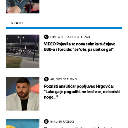
SPORT
CIPELARILI GA DOK JE LEŽAO
VIDEO Pojavila se nova snimka tučnjave
BBB-a i Torcide: "Je*ote, pa ubit će ga!"
AU, OVO JE RUŽNO
Poznati analitičar popljuvao Hrgovića:
"Lako ga je pogoditi, ne kreće se, ne koristi
noge..."
IMALI SU RAZLOG