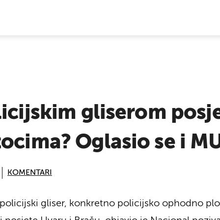
E VIJESTI
icijskim gliserom posje
tocima? Oglasio se i M
KOMENTARI
 policijski gliser, konkretno policijsko ophodno pl