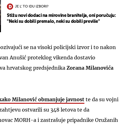
JE L' TO IDU IZBORI?
Stižu novi dodaci na mirovine branitelja, oni poručuju:
"Neki su dobili premalo, neki su dobili previše"
ozivajući se na visoki policijski izvor i to nakon
Ivan Anušić proteklog vikenda dostavio
tova hrvatskog predsjednika
Zorana Milanovića
kako Milanović obmanjuje javnost
te da su vojni
ahtjevu ostvarili su 348 letova te da
novac MORH-a i zastrašuje pripadnike Oružanih