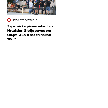
REZULTAT RAZMJENE
Zajedničko pismo mladih iz
Hrvatske i Srbije povodom
Oluje: "Ako si rođen nakon
'95..."