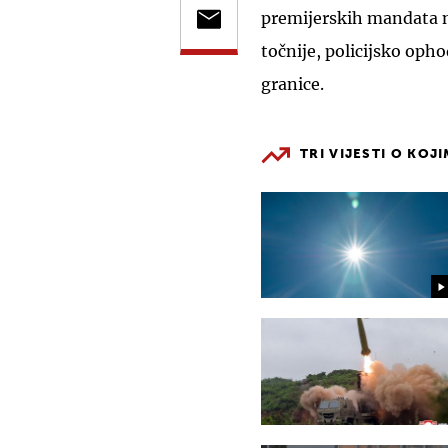
premijerskih mandata na 
točnije, policijsko opho
granice.
TRI VIJESTI O KOJ