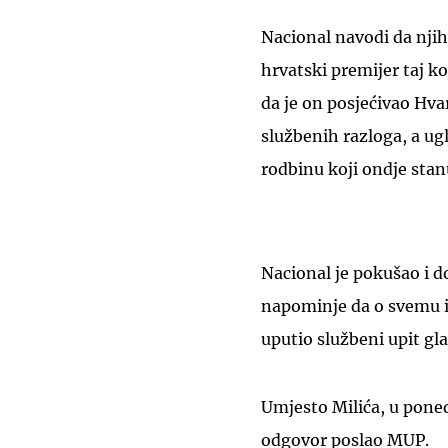
Nacional navodi da njiho
hrvatski premijer taj k
da je on posjećivao Hv
službenih razloga, a ug
rodbinu koji ondje stan
Nacional je pokušao i d
napominje da o svemu i
uputio službeni upit g
Umjesto Milića, u poned
odgovor poslao MUP.