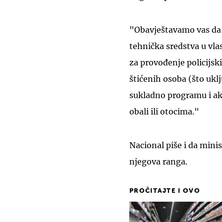
"Obavještavamo vas da s
tehnička sredstva u vla
za provođenje policijsk
štićenih osoba (što uklj
sukladno programu i ak
obali ili otocima."
Nacional piše i da minis
njegova ranga.
PROČITAJTE I OVO