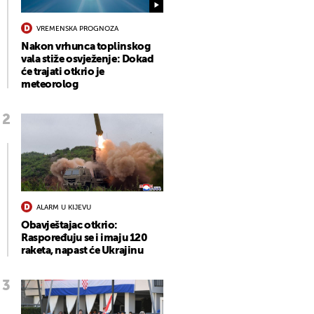
VREMENSKA PROGNOZA
Nakon vrhunca toplinskog
vala stiže osvježenje: Dokad
će trajati otkrio je
meteorolog
ALARM U KIJEVU
Obavještajac otkrio:
Raspoređuju se i imaju 120
raketa, napast će Ukrajinu