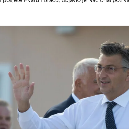
i posjete Hvaru i Braču, objavio je Nacional pozivaj