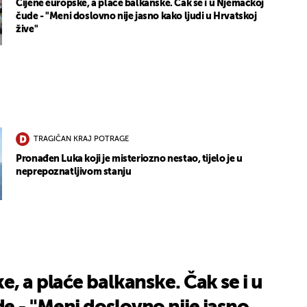
Cijene europske, a plaće balkanske. Čak se i u Njemačkoj
čude - "Meni doslovno nije jasno kako ljudi u Hrvatskoj
žive"
TRAGIČAN KRAJ POTRAGE
Pronađen Luka koji je misteriozno nestao, tijelo je u
neprepoznatljivom stanju
e, a plaće balkanske. Čak se i u