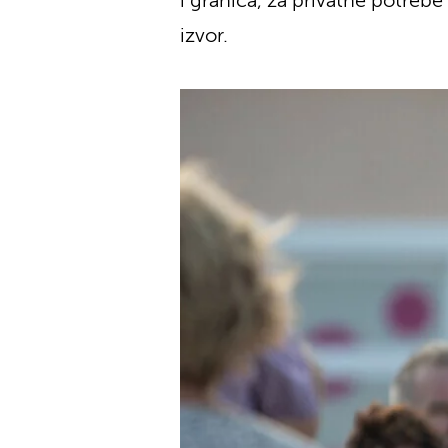
i granica, za privatne potrebe 
izvor.