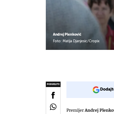
Andrej Plenković
Foto: Matija Djanjesic/Cropix
PODIJELITE
Dodajt
Premijer
Andrej Plenko