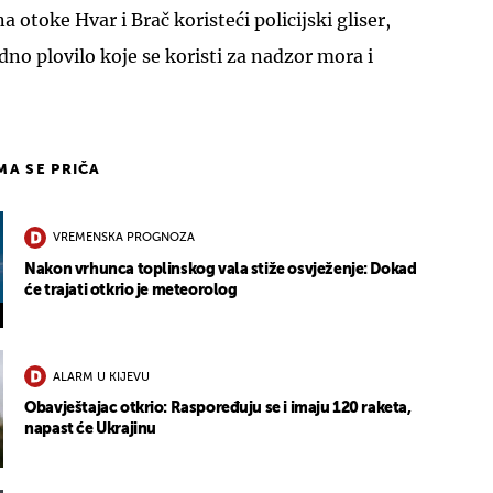
otoke Hvar i Brač koristeći policijski gliser,
dno plovilo koje se koristi za nadzor mora i
IMA SE PRIČA
VREMENSKA PROGNOZA
Nakon vrhunca toplinskog vala stiže osvježenje: Dokad
će trajati otkrio je meteorolog
ALARM U KIJEVU
Obavještajac otkrio: Raspoređuju se i imaju 120 raketa,
napast će Ukrajinu