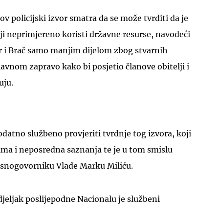
v policijski izvor smatra da se može tvrditi da je
oji neprimjereno koristi državne resurse, navodeći
ar i Brač samo manjim dijelom zbog stvarnih
lavnom zapravo kako bi posjetio članove obitelji i
UKLJUČITE NOTIFIKACIJE
uju.
odatno službeno provjeriti tvrdnje tog izvora, koji
ma i neposredna saznanja te je u tom smislu
lasnogovorniku Vlade Marku Miliću.
jeljak poslijepodne Nacionalu je službeni