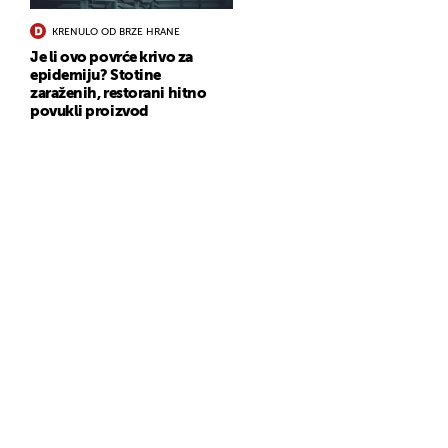
KRENULO OD BRZE HRANE
Je li ovo povrće krivo za
epidemiju? Stotine
zaraženih, restorani hitno
povukli proizvod