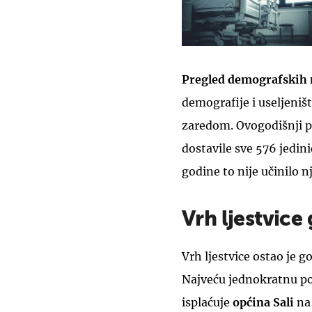
Pregled demografskih 
demografije i useljeniš
zaredom. Ovogodišnji pr
dostavile sve 576 jedin
godine to nije učinilo nj
Vrh ljestvice 
Vrh ljestvice ostao je 
Najveću jednokratnu pot
isplaćuje
općina Sali
na