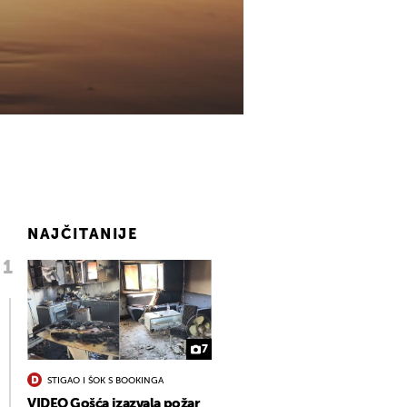
NAJČITANIJE
7
STIGAO I ŠOK S BOOKINGA
VIDEO Gošća izazvala požar