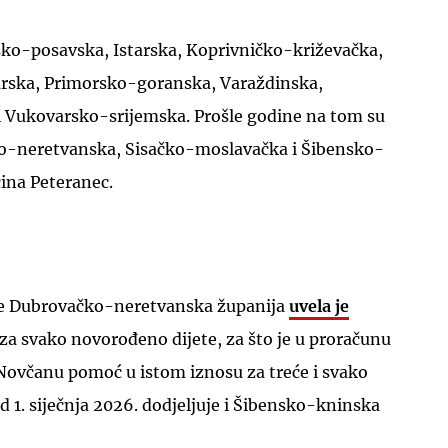
ko-posavska, Istarska, Koprivničko-križevačka,
rska, Primorsko-goranska, Varaždinska,
i Vukovarsko-srijemska. Prošle godine na tom su
ko-neretvanska, Sisačko-moslavačka i Šibensko-
ina Peteranec.
ine Dubrovačko-neretvanska županija
uvela je
za svako novorođeno dijete, za što je u proračunu
 Novčanu pomoć u istom iznosu za treće i svako
d 1. siječnja 2026. dodjeljuje i Šibensko-kninska