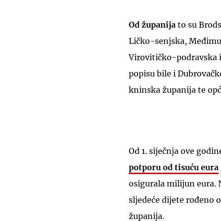
Od županija
to su Brods
Ličko-senjska, Međimu
Virovitičko-podravska 
popisu bile i Dubrovač
kninska županija te opć
Od 1. siječnja ove god
potporu od tisuću eura
osigurala milijun eura.
sljedeće dijete rođeno o
županija.