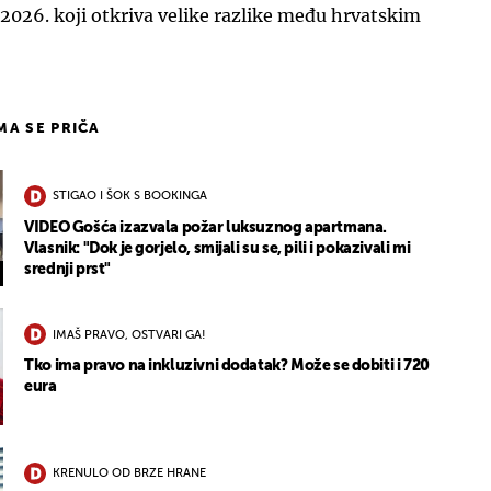
2026. koji otkriva velike razlike među hrvatskim
IMA SE PRIČA
STIGAO I ŠOK S BOOKINGA
VIDEO Gošća izazvala požar luksuznog apartmana.
Vlasnik: "Dok je gorjelo, smijali su se, pili i pokazivali mi
srednji prst"
IMAŠ PRAVO, OSTVARI GA!
Tko ima pravo na inkluzivni dodatak? Može se dobiti i 720
eura
KRENULO OD BRZE HRANE