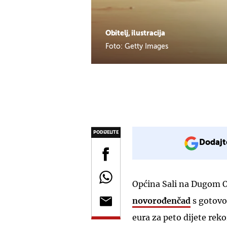
Obitelj, ilustracija
Foto: Getty Images
PODIJELITE
Dodajt
Općina Sali na Dugom O
novorođenčad
s gotovo 
eura za peto dijete reko