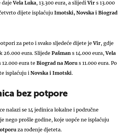
e daje
Vela Luka
, 13.300 eura, a slijedi
Vir
s 13.000
četvrto dijete isplaćuju
Imotski, Novska i Biograd
tpori za peto i svako sljedeće dijete je
Vir
, gdje
k 26.000 eura. Slijede
Pašman
s 14.000 eura,
Vela
s 12.000 eura te
Biograd na Moru
s 11.000 eura. Po
te isplaćuju i
Novska i Imotski
.
inica bez potpore
e nalazi se 14 jedinica lokalne i područne
e nego prošle godine, koje uopće ne isplaćuju
potporu
za rođenje djeteta.