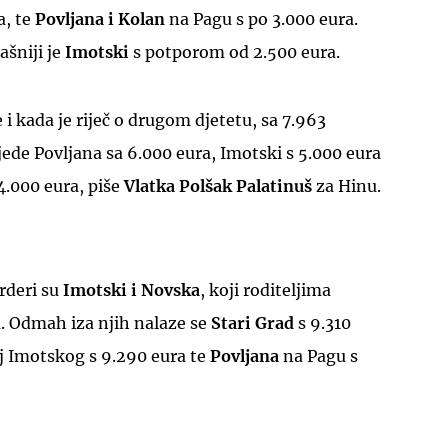
a, te
Povljana i Kolan
na Pagu s po 3.000 eura.
šniji je
Imotski
s potporom od 2.500 eura.
 i kada je riječ o drugom djetetu, sa 7.963
jede Povljana sa 6.000 eura, Imotski s 5.000 eura
UKLJUČITE NOTIFIKACIJE
4.000 eura, piše
Vlatka Polšak Palatinuš
za Hinu.
rderi su
Imotski i Novska
, koji roditeljima
a. Odmah iza njih nalaze se
Stari Grad
s 9.310
j Imotskog s 9.290 eura te
Povljana
na Pagu s