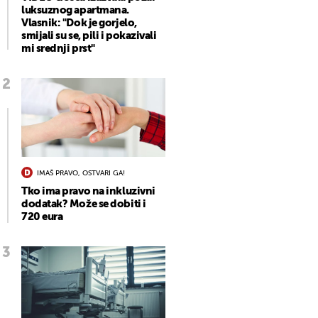
luksuznog apartmana.
Vlasnik: "Dok je gorjelo,
smijali su se, pili i pokazivali
mi srednji prst"
IMAŠ PRAVO, OSTVARI GA!
Tko ima pravo na inkluzivni
dodatak? Može se dobiti i
720 eura