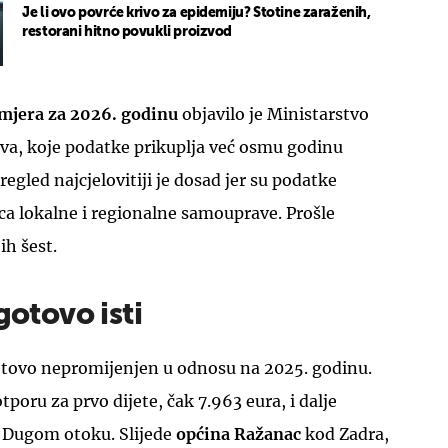
Je li ovo povrće krivo za epidemiju? Stotine zaraženih,
restorani hitno povukli proizvod
mjera za 2026. godinu
objavilo je Ministarstvo
tva, koje podatke prikuplja već osmu godinu
egled najcjelovitiji je dosad jer su podatke
ica lokalne i regionalne samouprave. Prošle
ih šest.
gotovo isti
gotovo nepromijenjen u odnosu na 2025. godinu.
poru za prvo dijete, čak 7.963 eura, i dalje
 Dugom otoku. Slijede
općina Ražanac
kod Zadra,