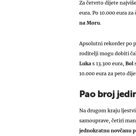
Za četvrto dijete najviš
eura. Po 10.000 eura za 
na Moru
.
Apsolutni rekorder po po
roditelji mogu dobiti ča
Luka
s 13.300 eura,
Bol
10.000 eura za peto dije
Pao broj jed
Na drugom kraju ljestvic
samouprave, četiri manj
jednokratnu novčanu 