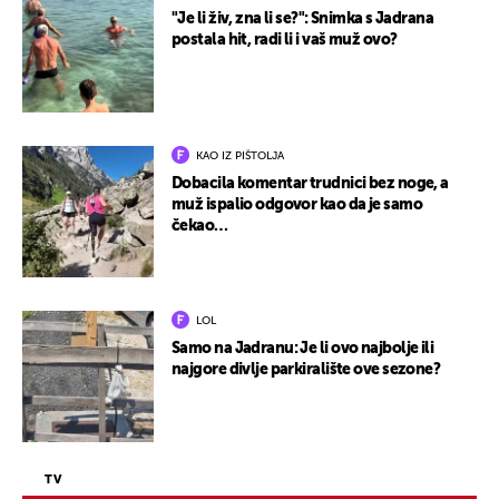
"Je li živ, zna li se?": Snimka s Jadrana
postala hit, radi li i vaš muž ovo?
KAO IZ PIŠTOLJA
Dobacila komentar trudnici bez noge, a
muž ispalio odgovor kao da je samo
čekao…
LOL
Samo na Jadranu: Je li ovo najbolje ili
najgore divlje parkiralište ove sezone?
TV