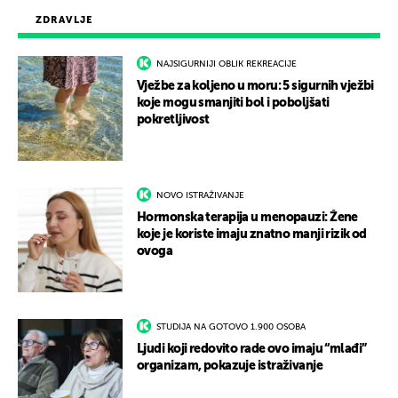
ZDRAVLJE
NAJSIGURNIJI OBLIK REKREACIJE
Vježbe za koljeno u moru: 5 sigurnih vježbi
koje mogu smanjiti bol i poboljšati
pokretljivost
NOVO ISTRAŽIVANJE
Hormonska terapija u menopauzi: Žene
koje je koriste imaju znatno manji rizik od
ovoga
STUDIJA NA GOTOVO 1.900 OSOBA
Ljudi koji redovito rade ovo imaju “mlađi”
organizam, pokazuje istraživanje