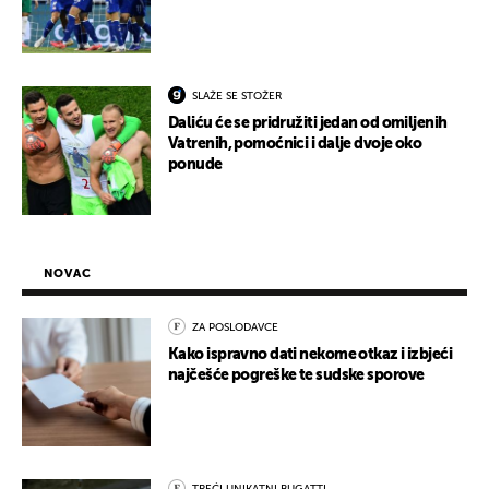
SLAŽE SE STOŽER
Daliću će se pridružiti jedan od omiljenih
Vatrenih, pomoćnici i dalje dvoje oko
ponude
NOVAC
ZA POSLODAVCE
Kako ispravno dati nekome otkaz i izbjeći
najčešće pogreške te sudske sporove
TREĆI UNIKATNI BUGATTI