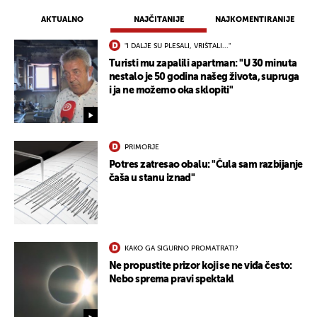
AKTUALNO
NAJČITANIJE
NAJKOMENTIRANIJE
"I DALJE SU PLESALI, VRIŠTALI..."
Turisti mu zapalili apartman: "U 30 minuta
nestalo je 50 godina našeg života, supruga
i ja ne možemo oka sklopiti"
PRIMORJE
Potres zatresao obalu: "Čula sam razbijanje
čaša u stanu iznad"
KAKO GA SIGURNO PROMATRATI?
Ne propustite prizor koji se ne viđa često:
Nebo sprema pravi spektakl