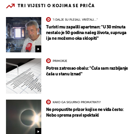
TRI VIJESTI O KOJIMA SE PRIČA
"I DALJE SU PLESALI, VRIŠTALI..."
Turisti mu zapalili apartman: "U 30 minuta
nestalo je 50 godina našeg života, supruga
i ja ne možemo oka sklopiti"
PRIMORJE
Potres zatresao obalu: "Čula sam razbijanje
čaša u stanu iznad"
KAKO GA SIGURNO PROMATRATI?
Ne propustite prizor koji se ne viđa često:
Nebo sprema pravi spektakl