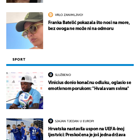
VRLO ZANIMLJIVO!
Franka Batelić pokazala što nosi na more,
bez ovoga ne može ni na odmoru
SPORT
SLUŽBENO
Vinicius donio konačnu odluku, oglasio se
emotivnom porukom: "Hvala vam svima"
SJAJAN TJEDAN U EUROPI
Hrvatska nastavila uspon na UEFA-inoj
ljestvici: Preskočena je još jedna država