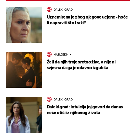
DALEKI GRAD
Uznemirena je zbog njegove ucjene - hoće
li napraviti što traži?
NASLJEDNIK
Želi da njih troje sretno žive, a nije ni
svjesna da ga je odavno izgubila
DALEKI GRAD
Daleki grad: Intuicija joj govori da danas
neće otići iz njihovog života