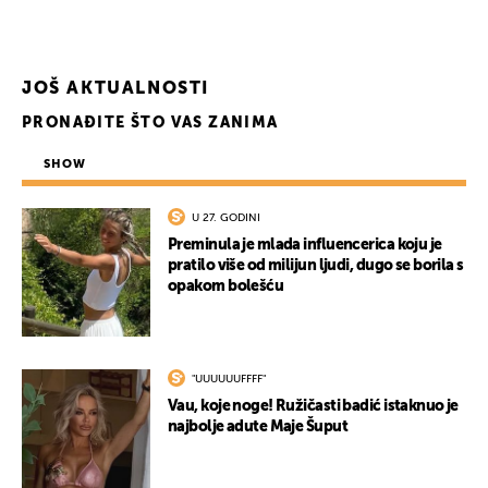
JOŠ AKTUALNOSTI
PRONAĐITE ŠTO VAS ZANIMA
SHOW
U 27. GODINI
Preminula je mlada influencerica koju je
pratilo više od milijun ljudi, dugo se borila s
opakom bolešću
"UUUUUUFFFF"
Vau, koje noge! Ružičasti badić istaknuo je
najbolje adute Maje Šuput