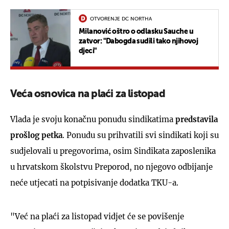
OTVORENJE DC NORTHA
Milanović oštro o odlasku Sauche u
zatvor: "Dabogda sudili tako njihovoj
djeci"
Veća osnovica na plaći za listopad
Vlada je svoju konačnu ponudu sindikatima
predstavila
prošlog petka
. Ponudu su prihvatili svi sindikati koji su
sudjelovali u pregovorima, osim Sindikata zaposlenika
u hrvatskom školstvu Preporod, no njegovo odbijanje
neće utjecati na potpisivanje dodatka TKU-a.
"Već na plaći za listopad vidjet će se povišenje