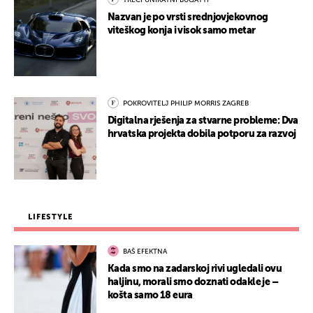
Nazvan je po vrsti srednjovjekovnog
viteškog konja i visok samo metar
POKROVITELJ PHILIP MORRIS ZAGREB
Digitalna rješenja za stvarne probleme: Dva
hrvatska projekta dobila potporu za razvoj
LIFESTYLE
BAŠ EFEKTNA
Kada smo na zadarskoj rivi ugledali ovu
haljinu, morali smo doznati odakle je –
košta samo 18 eura