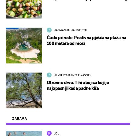
NAJMANJA NA SVIJETU
Čudo prirode: Predivna pješčana plaža na
100 metara od mora
NEVJEROJATNO OPASNO
Otrovno drvo: Tihi ubojica koji je
najopasniji kada padne kiša
ZABAVA
LOL