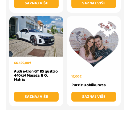
SAZNAJ VIŠE
SAZNAJ VIŠE
66.490,00 €
Audi e-tron GT RS quattro
440kW Masaža. B O.
17,00 €
Matrix
Puzzle u obliku srca
SAZNAJ VIŠE
SAZNAJ VIŠE