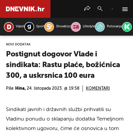
Vijesti
Sport
Showbizz
Lifestyle
Putovanja
PRETRAŽITE VIJESTI
NOVI DODATAK
Postignut dogovor Vlade i
sindikata: Rastu plaće, božićnica
300, a uskrsnica 100 eura
Piše
Hina,
24. listopada 2023. @ 19:58
KOMENTARI
Sindikati javnih i državnih službi prihvatili su
Vladinu ponudu o sklapanju dodatka Temeljnom
kolektivnom ugovoru, čime će osnovica u tom