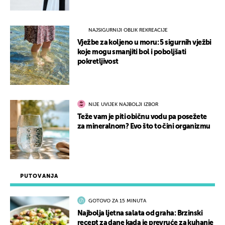
NAJSIGURNIJI OBLIK REKREACIJE
Vježbe za koljeno u moru: 5 sigurnih vježbi
koje mogu smanjiti bol i poboljšati
pokretljivost
NIJE UVIJEK NAJBOLJI IZBOR
Teže vam je piti običnu vodu pa posežete
za mineralnom? Evo što to čini organizmu
PUTOVANJA
GOTOVO ZA 15 MINUTA
Najbolja ljetna salata od graha: Brzinski
recept za dane kada je prevruće za kuhanje