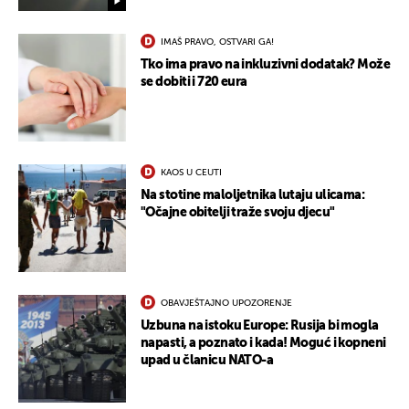
IMAŠ PRAVO, OSTVARI GA!
Tko ima pravo na inkluzivni dodatak? Može
se dobiti i 720 eura
KAOS U CEUTI
Na stotine maloljetnika lutaju ulicama:
"Očajne obitelji traže svoju djecu"
OBAVJEŠTAJNO UPOZORENJE
Uzbuna na istoku Europe: Rusija bi mogla
napasti, a poznato i kada! Moguć i kopneni
upad u članicu NATO-a