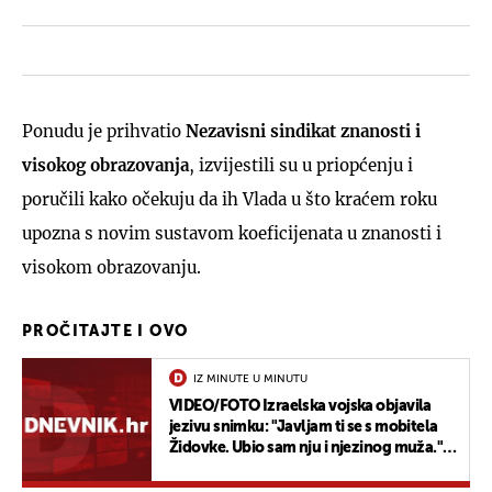
Ponudu je prihvatio
Nezavisni sindikat znanosti i
visokog obrazovanja
, izvijestili su u priopćenju i
poručili kako očekuju da ih Vlada u što kraćem roku
upozna s novim sustavom koeficijenata u znanosti i
visokom obrazovanju.
PROČITAJTE I OVO
IZ MINUTE U MINUTU
VIDEO/FOTO Izraelska vojska objavila
jezivu snimku: "Javljam ti se s mobitela
Židovke. Ubio sam nju i njezinog muža."
Netanyahu: "Stojimo pred sljedećom
fazom, ona dolazi"