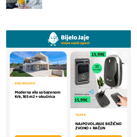
840.000,00 €
Moderna vila sa bazenom
Krk, 165 m2 + okućnica
15,99 €
NAJPOVOLJNIJE BEŽIČNO
ZVONO + RAČUN