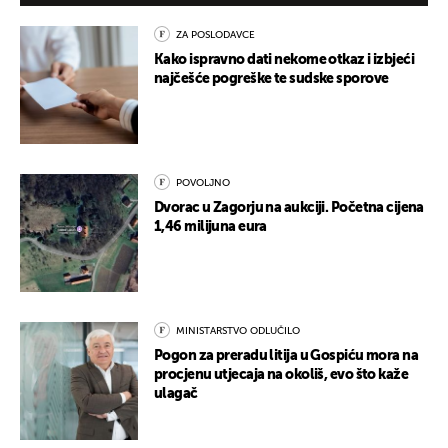
ZA POSLODAVCE
Kako ispravno dati nekome otkaz i izbjeći
najčešće pogreške te sudske sporove
POVOLJNO
Dvorac u Zagorju na aukciji. Početna cijena
1,46 milijuna eura
MINISTARSTVO ODLUČILO
Pogon za preradu litija u Gospiću mora na
procjenu utjecaja na okoliš, evo što kaže
ulagač