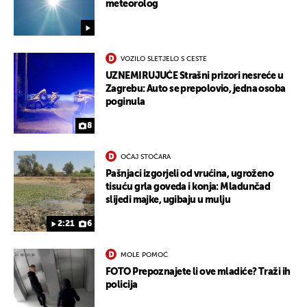
meteorolog
VOZILO SLETJELO S CESTE
UZNEMIRUJUĆE Strašni prizori nesreće u
Zagrebu: Auto se prepolovio, jedna osoba
poginula
8
OČAJ STOČARA
Pašnjaci izgorjeli od vrućina, ugroženo
tisuću grla goveda i konja: Mladunčad
slijedi majke, ugibaju u mulju
2:21
6
MOLE POMOĆ
FOTO Prepoznajete li ove mladiće? Traži ih
policija