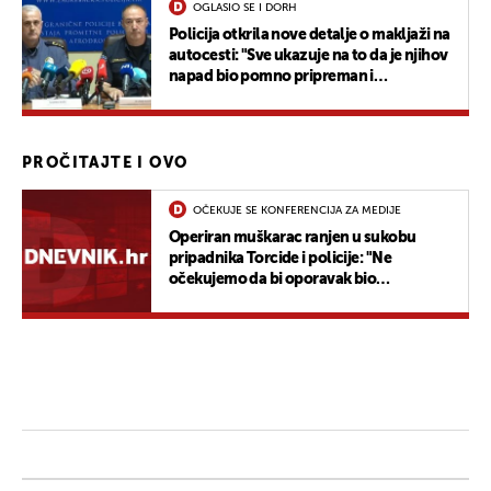
OGLASIO SE I DORH
Policija otkrila nove detalje o makljaži na
autocesti: "Sve ukazuje na to da je njihov
napad bio pomno pripreman i
dogovoren"
PROČITAJTE I OVO
OČEKUJE SE KONFERENCIJA ZA MEDIJE
Operiran muškarac ranjen u sukobu
pripadnika Torcide i policije: "Ne
očekujemo da bi oporavak bio
kompliciran"