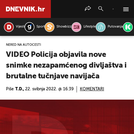
Vijesti
Sport
Showbizz
Lifestyle
Putovanja
PRETRAŽITE VIJESTI
NERED NA AUTOCESTI
VIDEO Policija objavila nove
snimke nezapamćenog divljaštva i
brutalne tučnjave navijača
Piše
T.D.,
22. svibnja 2022. @ 16:39
KOMENTARI