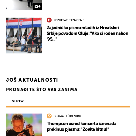
4
REZULTAT RAZMJENE
Zajedničko pismo mladih iz Hrvatske i
Srbije povodom Oluje: "Ako si rođen nakon
'95..."
JOŠ AKTUALNOSTI
PRONAĐITE ŠTO VAS ZANIMA
SHOW
DRAMA U ŠIBENIKU
Thompson usred koncerta iznenada
prekinuo pjesmu: "Zovite hitnu!"