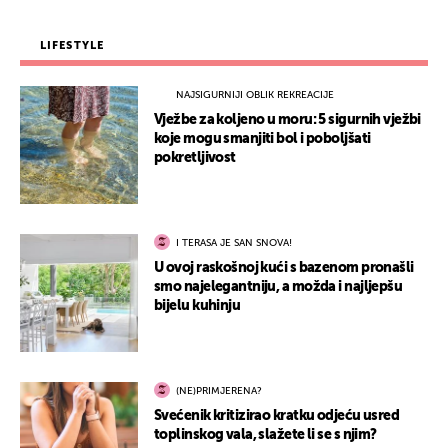
LIFESTYLE
NAJSIGURNIJI OBLIK REKREACIJE
Vježbe za koljeno u moru: 5 sigurnih vježbi
koje mogu smanjiti bol i poboljšati
pokretljivost
I TERASA JE SAN SNOVA!
U ovoj raskošnoj kući s bazenom pronašli
smo najelegantniju, a možda i najljepšu
bijelu kuhinju
(NE)PRIMJERENA?
Svećenik kritizirao kratku odjeću usred
toplinskog vala, slažete li se s njim?