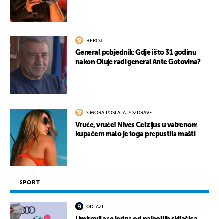
HEROJ
General pobjednik: Gdje i što 31 godinu
nakon Oluje radi general Ante Gotovina?
S MORA POSLALA POZDRAVE
Vruće, vruće! Nives Celzijus u vatrenom
kupaćem malo je toga prepustila mašti
SPORT
ODLAZI