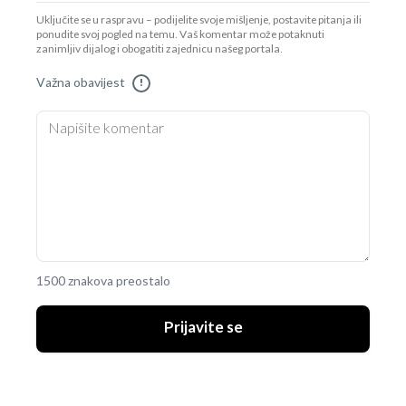
Uključite se u raspravu – podijelite svoje mišljenje, postavite pitanja ili
ponudite svoj pogled na temu. Vaš komentar može potaknuti
zanimljiv dijalog i obogatiti zajednicu našeg portala.
Važna obavijest
!
1500 znakova preostalo
Prijavite se