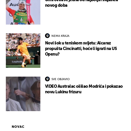
Umirovila se jedna od najboljih skijašica
novog doba
NEMA KRAJA
Novi šok u teniskom svijetu: Alcaraz
propušta Cincinatti, hoće li igrati na US
Openu?
SVE OBJAVIO
VIDEO Australac ošišao Modrića i pokazao
novu Lukinu frizuru
NOVAC