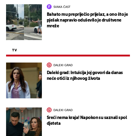
SVAKA ČAST
Bahato mu prepriječio prijelaz, a ono što je
pješak napravio oduševilo je društvene
mreže
TV
DALEKI GRAD
Daleki grad: Intuicija joj govori da danas
neće otići iz njihovog života
DALEKI GRAD
Sreći nema kraja! Napokon su saznali spol
djeteta