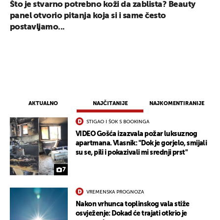
Što je stvarno potrebno koži da zablista? Beauty
panel otvorio pitanja koja si i same često
postavljamo...
AKTUALNO
NAJČITANIJE
NAJKOMENTIRANIJE
STIGAO I ŠOK S BOOKINGA
VIDEO Gošća izazvala požar luksuznog
apartmana. Vlasnik: "Dok je gorjelo, smijali
su se, pili i pokazivali mi srednji prst"
7
VREMENSKA PROGNOZA
Nakon vrhunca toplinskog vala stiže
osvježenje: Dokad će trajati otkrio je