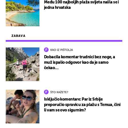
Među 100 najboljih plaža svijeta našla se i
jedna hrvatska
ZABAVA
KAO IZ PIŠTOLJA
Dobacila komentar trudnici bez noge, a
muž ispalio odgovor kao da je samo
čekao…
ŠTO KAŽETE?
Isključio komentare: Par iz Srbije
preporučio spravicu za plažu s Temua, čini
li vam se ovo sigurnim?