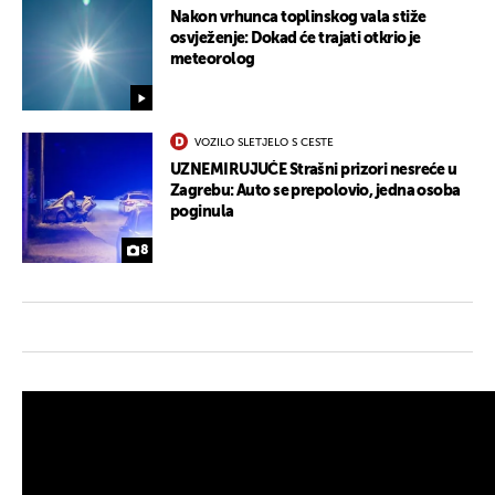
Nakon vrhunca toplinskog vala stiže
osvježenje: Dokad će trajati otkrio je
meteorolog
VOZILO SLETJELO S CESTE
UZNEMIRUJUĆE Strašni prizori nesreće u
Zagrebu: Auto se prepolovio, jedna osoba
poginula
8