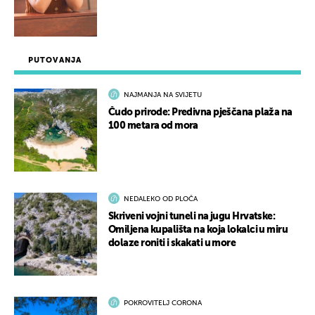
PUTOVANJA
NAJMANJA NA SVIJETU
Čudo prirode: Predivna pješčana plaža na
100 metara od mora
NEDALEKO OD PLOČA
Skriveni vojni tuneli na jugu Hrvatske:
Omiljena kupališta na koja lokalci u miru
dolaze roniti i skakati u more
POKROVITELJ CORONA