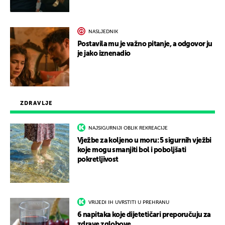
NASLJEDNIK
Postavila mu je važno pitanje, a odgovor ju
je jako iznenadio
ZDRAVLJE
NAJSIGURNIJI OBLIK REKREACIJE
Vježbe za koljeno u moru: 5 sigurnih vježbi
koje mogu smanjiti bol i poboljšati
pokretljivost
VRIJEDI IH UVRSTITI U PREHRANU
6 napitaka koje dijetetičari preporučuju za
zdrave zglobove