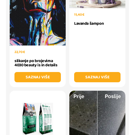
11,40 €
Lavanda šampon
22,70 €
slikanje po brojevima
4030 beauty is in details
SAZNAJ VIŠE
SAZNAJ VIŠE