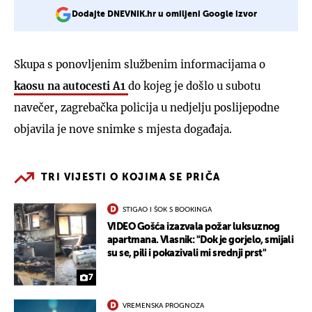
Dodajte DNEVNIK.hr u omiljeni Google izvor
Skupa s ponovljenim službenim informacijama o
kaosu na autocesti A1
do kojeg je došlo u subotu
navečer, zagrebačka policija u nedjelju poslijepodne
objavila je nove snimke s mjesta događaja.
TRI VIJESTI O KOJIMA SE PRIČA
STIGAO I ŠOK S BOOKINGA
VIDEO Gošća izazvala požar luksuznog
apartmana. Vlasnik: "Dok je gorjelo, smijali
su se, pili i pokazivali mi srednji prst"
7
VREMENSKA PROGNOZA