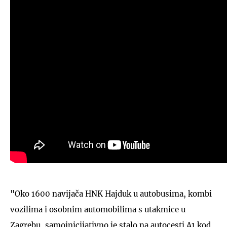
"Oko 1600 navijača HNK Hajduk u autobusima, kombi
vozilima i osobnim automobilima s utakmice u
Zagrebu, samoinicijativno je stalo na autocesti A1 kod