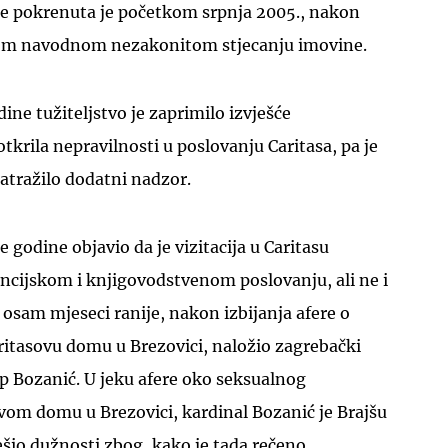
jše pokrenuta je početkom srpnja 2005., nakon
inom navodnom nezakonitom stjecanju imovine.
ine tužiteljstvo je zaprimilo izvješće
tkrila nepravilnosti u poslovanju Caritasa, pa je
zatražilo dodatni nadzor.
e godine objavio da je vizitacija u Caritasu
ancijskom i knjigovodstvenom poslovanju, ali ne i
e osam mjeseci ranije, nakon izbijanja afere o
aritasovu domu u Brezovici, naložio zagrebački
p Bozanić. U jeku afere oko seksualnog
ovom domu u Brezovici, kardinal Bozanić je Brajšu
ešio dužnosti zbog, kako je tada rečeno,