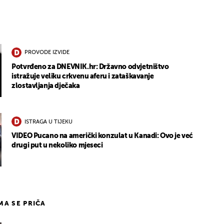
PROVODE IZVIDE
Potvrđeno za DNEVNIK.hr: Državno odvjetništvo
istražuje veliku crkvenu aferu i zataškavanje
zlostavljanja dječaka
ISTRAGA U TIJEKU
VIDEO Pucano na američki konzulat u Kanadi: Ovo je već
drugi put u nekoliko mjeseci
IMA SE PRIČA