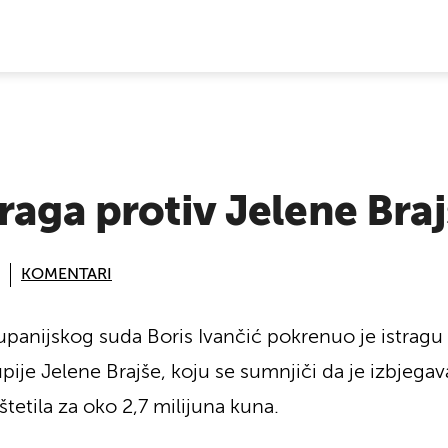
E VIJESTI
raga protiv Jelene Bra
KOMENTARI
panijskog suda Boris Ivančić pokrenuo je istragu p
ije Jelene Brajše, koju se sumnjiči da je izbjega
tetila za oko 2,7 milijuna kuna.