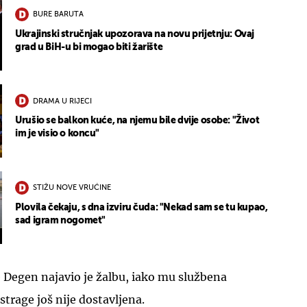
BURE BARUTA
Ukrajinski stručnjak upozorava na novu prijetnju: Ovaj
grad u BiH-u bi mogao biti žarište
DRAMA U RIJECI
Urušio se balkon kuće, na njemu bile dvije osobe: "Život
im je visio o koncu"
STIŽU NOVE VRUĆINE
Plovila čekaju, s dna izviru čuda: "Nekad sam se tu kupao,
sad igram nogomet"
je Degen najavio je žalbu, iako mu službena
strage još nije dostavljena.