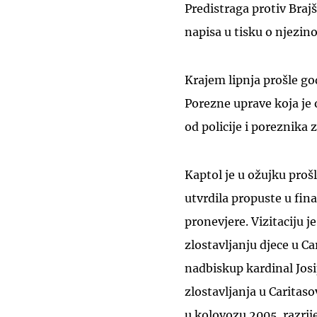
Predistraga protiv Bra
napisa u tisku o njez
Krajem lipnja prošle god
Porezne uprave koja je o
od policije i poreznika 
Kaptol je u ožujku prošl
utvrdila propuste u fin
pronevjere. Vizitaciju j
zlostavljanju djece u C
nadbiskup kardinal Josi
zlostavljanja u Caritas
u kolovozu 2005. razrij