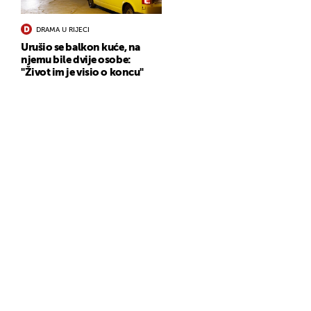
DRAMA U RIJECI
Urušio se balkon kuće, na
njemu bile dvije osobe:
"Život im je visio o koncu"