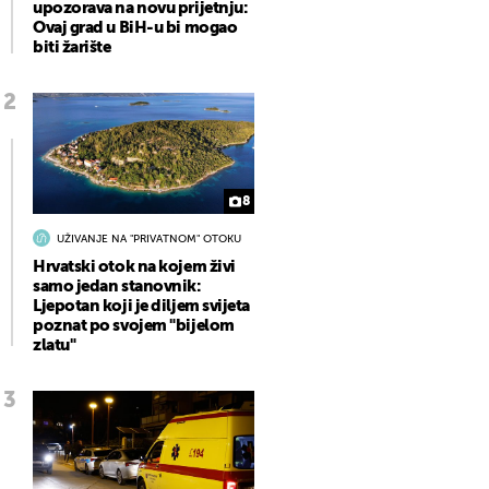
upozorava na novu prijetnju:
Ovaj grad u BiH-u bi mogao
biti žarište
8
UŽIVANJE NA "PRIVATNOM" OTOKU
Hrvatski otok na kojem živi
samo jedan stanovnik:
Ljepotan koji je diljem svijeta
poznat po svojem "bijelom
zlatu"