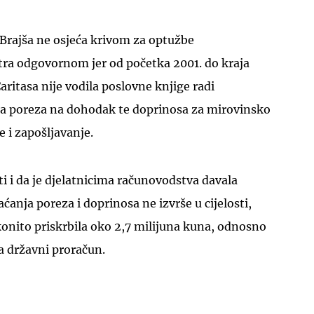
 Brajša ne osjeća krivom za optužbe
atra odgovornom jer od početka 2001. do kraja
aritasa nije vodila poslovne knjige radi
ja poreza na dohodak te doprinosa za mirovinsko
UKLJUČITE NOTIFIKACIJE
e i zapošljavanje.
ti i da je djelatnicima računovodstva davala
aćanja poreza i doprinosa ne izvrše u cijelosti,
konito priskrbila oko 2,7 milijuna kuna, odnosno
ila državni proračun.