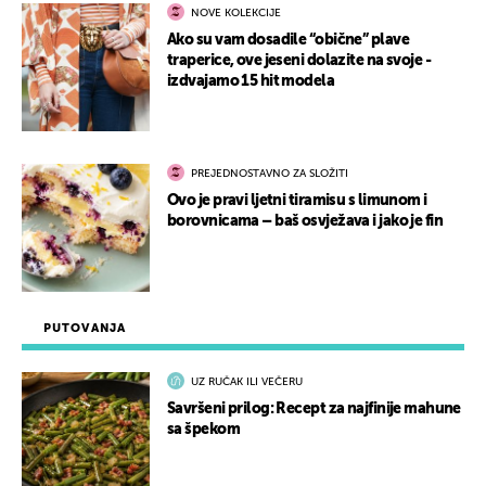
NOVE KOLEKCIJE
Ako su vam dosadile “obične” plave
traperice, ove jeseni dolazite na svoje -
izdvajamo 15 hit modela
PREJEDNOSTAVNO ZA SLOŽITI
Ovo je pravi ljetni tiramisu s limunom i
borovnicama – baš osvježava i jako je fin
PUTOVANJA
UZ RUČAK ILI VEČERU
Savršeni prilog: Recept za najfinije mahune
sa špekom