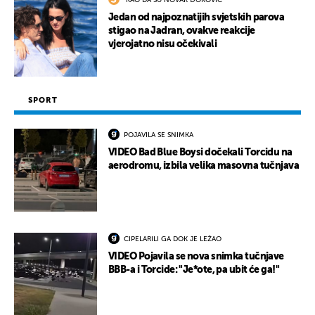
"KAO DA SU NOVAK ĐOKOVIĆ"
Jedan od najpoznatijih svjetskih parova
stigao na Jadran, ovakve reakcije
vjerojatno nisu očekivali
SPORT
POJAVILA SE SNIMKA
VIDEO Bad Blue Boysi dočekali Torcidu na
aerodromu, izbila velika masovna tučnjava
CIPELARILI GA DOK JE LEŽAO
VIDEO Pojavila se nova snimka tučnjave
BBB-a i Torcide: "Je*ote, pa ubit će ga!"