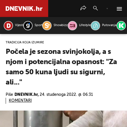
Vijesti
Sport
Showbizz
Lifestyle
Putovanja
PRETRAŽITE VIJESTI
TRADICIJA KOJA IZUMIRE
Počela je sezona svinjokolja, a s
njom i potencijalna opasnost: "Za
samo 50 kuna ljudi su sigurni,
ali..."
Piše
DNEVNIK.hr,
24. studenoga 2022. @ 06:31
KOMENTARI