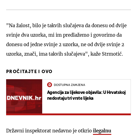
"Na žalost, bilo je takvih slučajeva da donesu od dvije
svinje dva uzorka, mi im predlažemo i govorimo da
donesu od jedne svinje 2 uzorka, ne od dvije svinje 2
uzorka, znači, ima takvih slučajeva", kaže Strmotić.
PROČITAJTE I OVO
DOSTUPNA ZAMJENA
Agencija za lijekove objavila: U Hrvatskoj
nedostaju tri vrste lijeka
Državni inspektorat nedavno je otkrio
ilegalnu