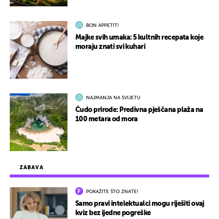
BON APPETIT!
Majke svih umaka: 5 kultnih recepata koje
moraju znati svi kuhari
NAJMANJA NA SVIJETU
Čudo prirode: Predivna pješčana plaža na
100 metara od mora
ZABAVA
POKAŽITE ŠTO ZNATE!
Samo pravi intelektualci mogu riješiti ovaj
kviz bez ijedne pogreške