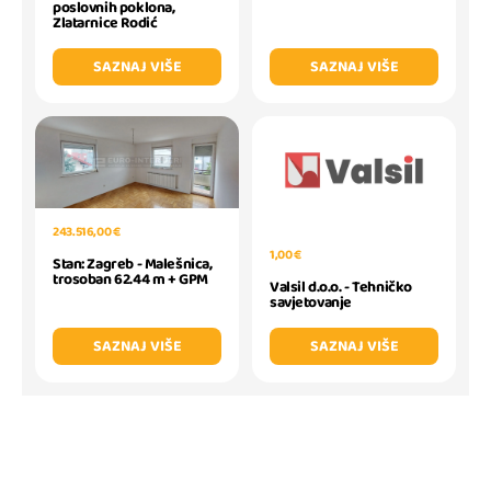
poslovnih poklona,
Zlatarnice Rodić
SAZNAJ VIŠE
SAZNAJ VIŠE
243.516,00 €
1,00 €
Stan: Zagreb - Malešnica,
trosoban 62.44 m + GPM
Valsil d.o.o. - Tehničko
savjetovanje
SAZNAJ VIŠE
SAZNAJ VIŠE