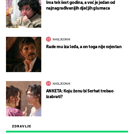
Ima tek šest godina, a već je jedan od
najnagrađivanijih dječjih glumaca
NASLJEDNIK
Rade mu iza leđa, a on toga nije svjestan
NASLJEDNIK
ANKETA: Koju ženu bi Serhat trebao
izabrati?
ZDRAVLJE