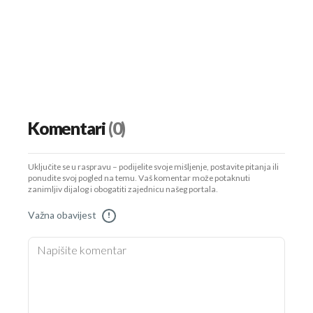
Komentari
(0)
Uključite se u raspravu – podijelite svoje mišljenje, postavite pitanja ili
ponudite svoj pogled na temu. Vaš komentar može potaknuti
zanimljiv dijalog i obogatiti zajednicu našeg portala.
Važna obavijest
!