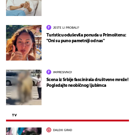
JESTE LI PROBALI?
Turisticu oduševila ponuda u Primoštenu:
"Oni su puno pametniji od nas"
IMPRESIVNO!
Scena iz Srbije fascinirala društvene mreže!
Pogledajte neobičnog ljubimca
TV
DALEKI GRAD