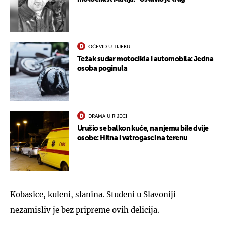
OČEVID U TIJEKU
Težak sudar motocikla i automobila: Jedna
osoba poginula
DRAMA U RIJECI
Urušio se balkon kuće, na njemu bile dvije
osobe: Hitna i vatrogasci na terenu
Kobasice, kuleni, slanina. Studeni u Slavoniji
nezamisliv je bez pripreme ovih delicija.