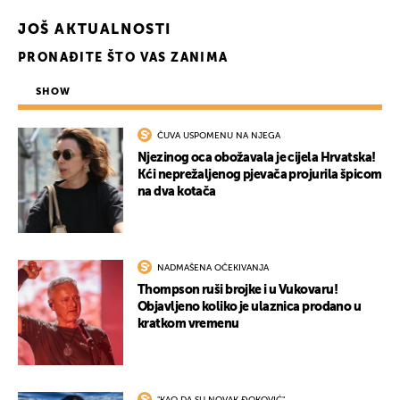
JOŠ AKTUALNOSTI
PRONAĐITE ŠTO VAS ZANIMA
SHOW
ČUVA USPOMENU NA NJEGA
Njezinog oca obožavala je cijela Hrvatska!
Kći neprežaljenog pjevača projurila špicom
na dva kotača
NADMAŠENA OČEKIVANJA
Thompson ruši brojke i u Vukovaru!
Objavljeno koliko je ulaznica prodano u
kratkom vremenu