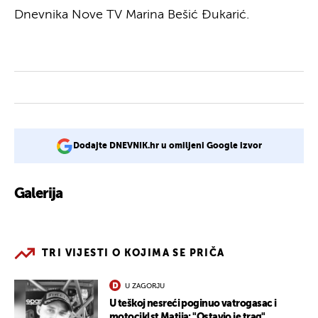
Dnevnika Nove TV Marina Bešić Đukarić.
Dodajte DNEVNIK.hr u omiljeni Google izvor
Galerija
1
TRI VIJESTI O KOJIMA SE PRIČA
U ZAGORJU
U teškoj nesreći poginuo vatrogasac i
motociklst Matija: "Ostavio je trag"