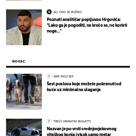
AU, OVO JE RUŽNO
Poznati analitičar popljuvao Hrgovića:
"Lako ga je pogoditi, ne kreće se, ne koristi
noge..."
NOVAC
SAM SVOJ ŠEF
Šest poslova koje možete pokrenuti od
kuće uz minimalna ulaganja
TREĆI UNIKATNI BUGATTI
Nazvan je po vrsti srednjovjekovnog
viteškog konja i visok samo metar