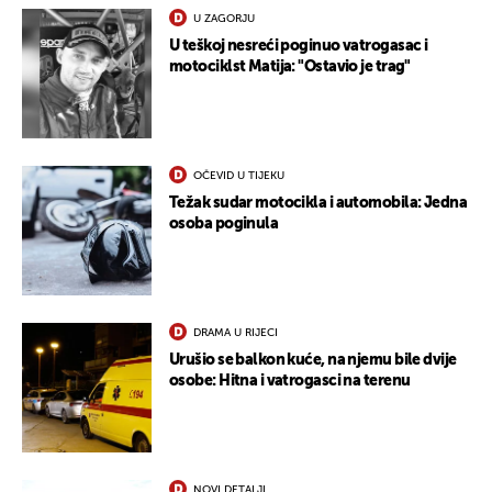
UKLJUČITE NOTIFIKACIJE
U ZAGORJU
U teškoj nesreći poginuo vatrogasac i
motociklst Matija: "Ostavio je trag"
OČEVID U TIJEKU
Težak sudar motocikla i automobila: Jedna
osoba poginula
DRAMA U RIJECI
Urušio se balkon kuće, na njemu bile dvije
osobe: Hitna i vatrogasci na terenu
NOVI DETALJI