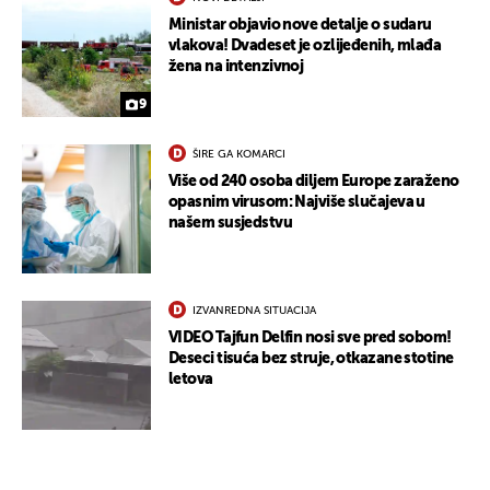
Ministar objavio nove detalje o sudaru
vlakova! Dvadeset je ozlijeđenih, mlađa
žena na intenzivnoj
9
ŠIRE GA KOMARCI
Više od 240 osoba diljem Europe zaraženo
opasnim virusom: Najviše slučajeva u
našem susjedstvu
IZVANREDNA SITUACIJA
VIDEO Tajfun Delfin nosi sve pred sobom!
Deseci tisuća bez struje, otkazane stotine
letova