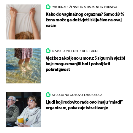
"VRHUNAC" ŽENSKOG SEKSUALNOG ISKUSTVA
Kako do vaginalnog orgazma? Samo 18 %
žena može ga doživjeti isključivo na ovaj
način
NAJSIGURNIJI OBLIK REKREACIJE
Vježbe za koljeno u moru: 5 sigurnih vježbi
koje mogu smanjiti bol i poboljšati
pokretljivost
STUDIJA NA GOTOVO 1.900 OSOBA
Ljudi koji redovito rade ovo imaju “mlađi”
organizam, pokazuje istraživanje