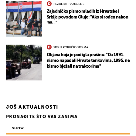
REZULTAT RAZMJENE
Zajedničko pismo mladih iz Hrvatske i
Srbije povodom Oluje: "Ako si rođen nakon
'95..."
SRBIN PORUČIO SRBIMA
Objava koja je podigla prašinu: "Da 1991.
nismo napadali Hrvate tenkovima, 1995. ne
bismo bježali na traktorima"
JOŠ AKTUALNOSTI
PRONAĐITE ŠTO VAS ZANIMA
SHOW