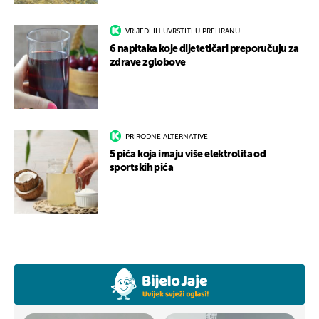
VRIJEDI IH UVRSTITI U PREHRANU
6 napitaka koje dijetetičari preporučuju za
zdrave zglobove
PRIRODNE ALTERNATIVE
5 pića koja imaju više elektrolita od
sportskih pića