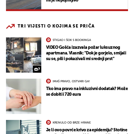
mi je nepojmljivo"
TRI VIJESTI O KOJIMA SE PRIČA
STIGAO I ŠOK S BOOKINGA
VIDEO Gošća izazvala požar luksuznog
apartmana. Vlasnik: "Dok je gorjelo, smijali
su se, pili i pokazivali mi srednji prst"
7
IMAŠ PRAVO, OSTVARI GA!
Tko ima pravo na inkluzivni dodatak? Može
se dobiti i 720 eura
KRENULO OD BRZE HRANE
Je li ovo povrće krivo za epidemiju? Stotine