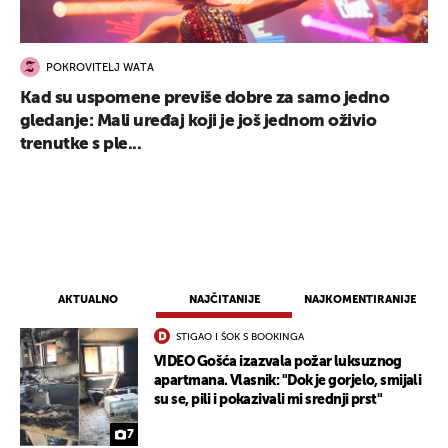
POKROVITELJ WATA
Kad su uspomene previše dobre za samo jedno
gledanje: Mali uređaj koji je još jednom oživio
trenutke s ple...
AKTUALNO
NAJČITANIJE
NAJKOMENTIRANIJE
STIGAO I ŠOK S BOOKINGA
VIDEO Gošća izazvala požar luksuznog
apartmana. Vlasnik: "Dok je gorjelo, smijali
su se, pili i pokazivali mi srednji prst"
7