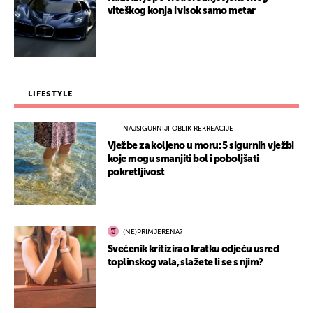
viteškog konja i visok samo metar
LIFESTYLE
NAJSIGURNIJI OBLIK REKREACIJE
Vježbe za koljeno u moru: 5 sigurnih vježbi
koje mogu smanjiti bol i poboljšati
pokretljivost
(NE)PRIMJERENA?
Svećenik kritizirao kratku odjeću usred
toplinskog vala, slažete li se s njim?