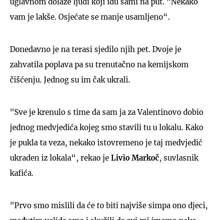
uglavnom dolaze ljudi koji idu sami na put. "Nekako
vam je lakše. Osjećate se manje usamljeno“.
Donedavno je na terasi sjedilo njih pet. Dvoje je
zahvatila poplava pa su trenutačno na kemijskom
čišćenju. Jednog su im čak ukrali.
"Sve je krenulo s time da sam ja za Valentinovo dobio
jednog medvjedića kojeg smo stavili tu u lokalu. Kako
je pukla ta veza, nekako istovremeno je taj medvjedić
ukraden iz lokala“, rekao je
Livio Markoč
, suvlasnik
kafića.
"Prvo smo mislili da će to biti najviše simpa ono djeci,