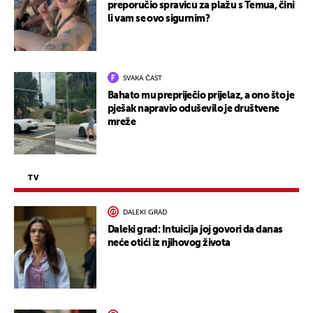
preporučio spravicu za plažu s Temua, čini
li vam se ovo sigurnim?
SVAKA ČAST
Bahato mu prepriječio prijelaz, a ono što je
pješak napravio oduševilo je društvene
mreže
TV
DALEKI GRAD
Daleki grad: Intuicija joj govori da danas
neće otići iz njihovog života