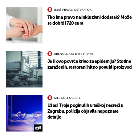
IMAŠ PRAVO, OSTVARI GA!
Tko ima pravo na inkluzivni dodatak? Može
se dobiti i 720 eura
KRENULO OD BRZE HRANE
Je li ovo povrće krivo za epidemiju? Stotine
zaraženih, restorani hitno povukli proizvod
IZLETJELI S CESTE
Užas! Troje poginulih u teškoj nesreći u
Zagrebu, policija objavila nepoznate
detalje
5
UKLJUČITE NOTIFIKACIJE