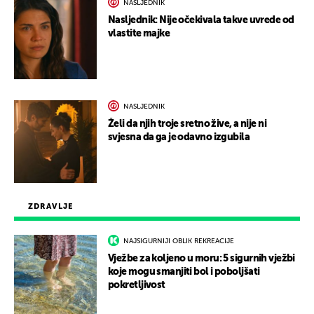
NASLJEDNIK
Nasljednik: Nije očekivala takve uvrede od
vlastite majke
NASLJEDNIK
Želi da njih troje sretno žive, a nije ni
svjesna da ga je odavno izgubila
ZDRAVLJE
NAJSIGURNIJI OBLIK REKREACIJE
Vježbe za koljeno u moru: 5 sigurnih vježbi
koje mogu smanjiti bol i poboljšati
pokretljivost