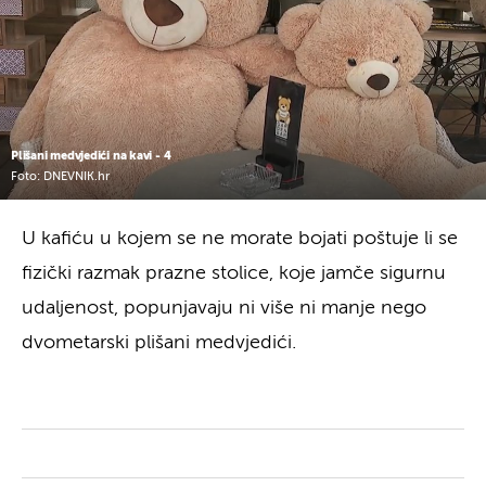
Plišani medvjedići na kavi - 4
Foto: DNEVNIK.hr
U kafiću u kojem se ne morate bojati poštuje li se
fizički razmak prazne stolice, koje jamče sigurnu
udaljenost, popunjavaju ni više ni manje nego
dvometarski plišani medvjedići.