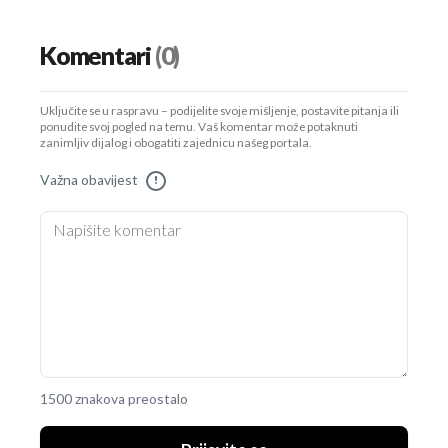
Komentari
(0)
Uključite se u raspravu – podijelite svoje mišljenje, postavite pitanja ili
ponudite svoj pogled na temu. Vaš komentar može potaknuti
zanimljiv dijalog i obogatiti zajednicu našeg portala.
Važna obavijest
!
1500 znakova preostalo