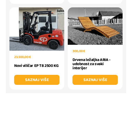
300,00 €
23.500,00 €
Drvena ležaljka ARIA -
udobnost za svaki
Novi viličar EP T8 2500 KG
interijer
SAZNAJ VIŠE
SAZNAJ VIŠE