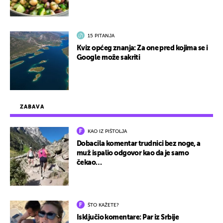
15 PITANJA
Kviz općeg znanja: Za one pred kojima se i
Google može sakriti
ZABAVA
KAO IZ PIŠTOLJA
Dobacila komentar trudnici bez noge, a
muž ispalio odgovor kao da je samo
čekao…
ŠTO KAŽETE?
Isključio komentare: Par iz Srbije