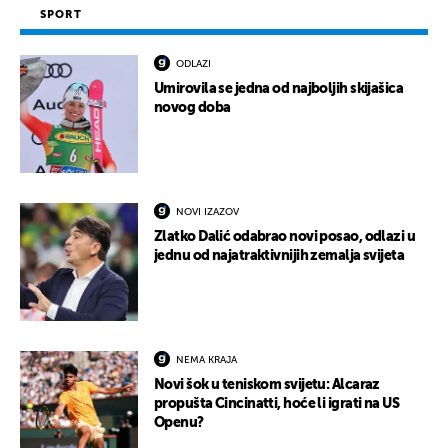
SPORT
ODLAZI
Umirovila se jedna od najboljih skijašica
novog doba
NOVI IZAZOV
Zlatko Dalić odabrao novi posao, odlazi u
jednu od najatraktivnijih zemalja svijeta
NEMA KRAJA
Novi šok u teniskom svijetu: Alcaraz
propušta Cincinatti, hoće li igrati na US
Openu?