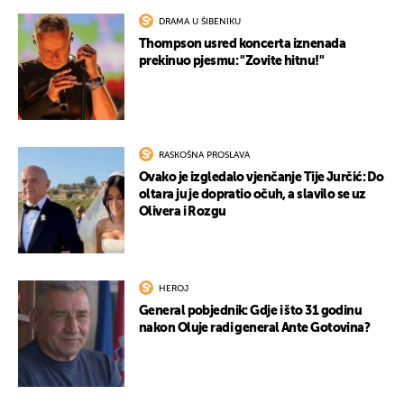
DRAMA U ŠIBENIKU
Thompson usred koncerta iznenada
prekinuo pjesmu: "Zovite hitnu!"
RASKOŠNA PROSLAVA
Ovako je izgledalo vjenčanje Tije Jurčić: Do
oltara ju je dopratio očuh, a slavilo se uz
Olivera i Rozgu
HEROJ
General pobjednik: Gdje i što 31 godinu
nakon Oluje radi general Ante Gotovina?