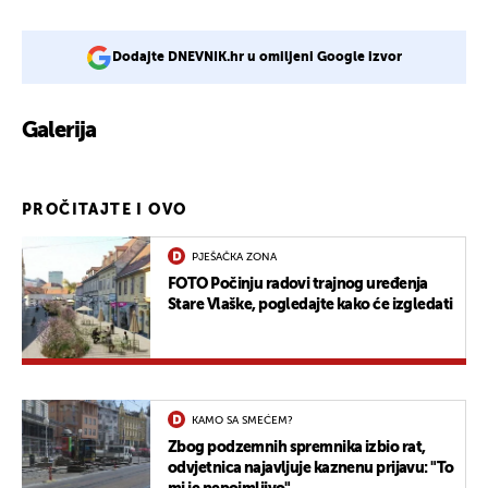
Dodajte DNEVNIK.hr u omiljeni Google izvor
Galerija
1
PROČITAJTE I OVO
PJEŠAČKA ZONA
FOTO Počinju radovi trajnog uređenja
Stare Vlaške, pogledajte kako će izgledati
KAMO SA SMEĆEM?
Zbog podzemnih spremnika izbio rat,
odvjetnica najavljuje kaznenu prijavu: "To