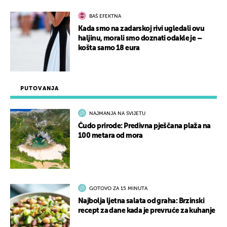
BAŠ EFEKTNA
Kada smo na zadarskoj rivi ugledali ovu
haljinu, morali smo doznati odakle je –
košta samo 18 eura
PUTOVANJA
NAJMANJA NA SVIJETU
Čudo prirode: Predivna pješčana plaža na
100 metara od mora
GOTOVO ZA 15 MINUTA
Najbolja ljetna salata od graha: Brzinski
recept za dane kada je prevruće za kuhanje