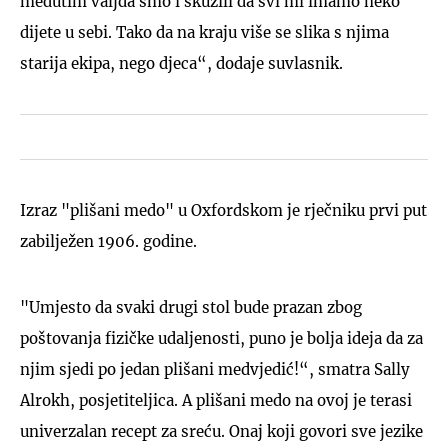
međutim valjda smo i skužili da svi mi imamo neko
dijete u sebi. Tako da na kraju više se slika s njima
starija ekipa, nego djeca“, dodaje suvlasnik.
Izraz "plišani medo" u Oxfordskom je rječniku prvi put
zabilježen 1906. godine.
"Umjesto da svaki drugi stol bude prazan zbog
poštovanja fizičke udaljenosti, puno je bolja ideja da za
njim sjedi po jedan plišani medvjedić!“, smatra Sally
Alrokh, posjetiteljica. A plišani medo na ovoj je terasi
univerzalan recept za sreću. Onaj koji govori sve jezike