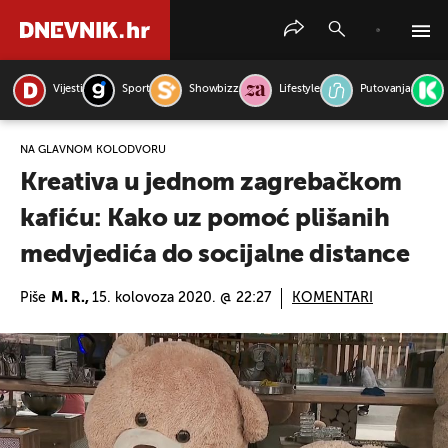
Vijesti
Sport
Showbizz
Lifestyle
Putovanja
PRETRAŽITE VIJESTI
NA GLAVNOM KOLODVORU
Kreativa u jednom zagrebačkom
kafiću: Kako uz pomoć plišanih
medvjedića do socijalne distance
Piše
M. R.,
15. kolovoza 2020. @ 22:27
KOMENTARI