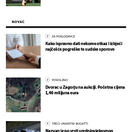
NOVAC
ZA POSLODAVCE
Kako ispravno dati nekome otkaz i izbjeći
najčešće pogreške te sudske sporove
POVOLJNO
Dvorac u Zagorju na aukciji. Početna cijena
1,46 milijuna eura
TREĆI UNIKATNI BUGATTI
Nazvan je po vrsti srednjovjekovnog