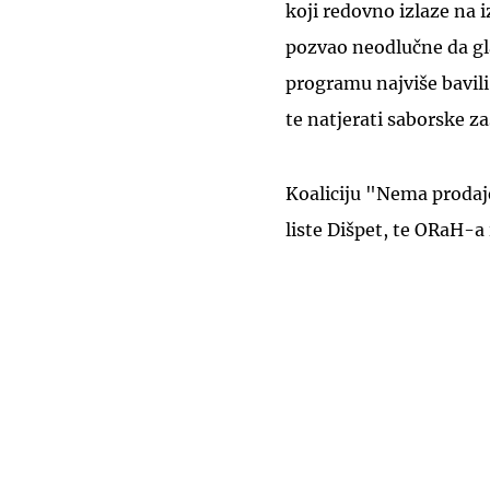
koji redovno izlaze na iz
pozvao neodlučne da gla
programu najviše bavili
te natjerati saborske z
Koaliciju "Nema prodaje
liste Dišpet, te ORaH-a