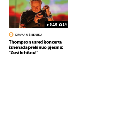
5:10
14
DRAMA U ŠIBENIKU
Thompson usred koncerta
iznenada prekinuo pjesmu:
"Zovite hitnu!"