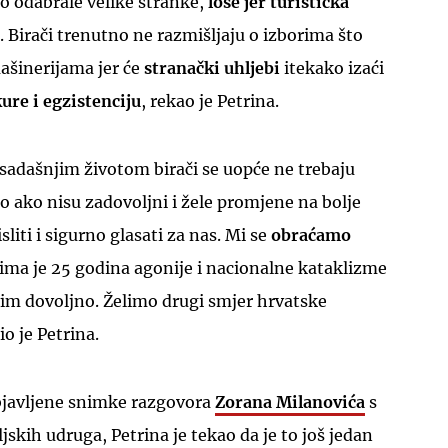
o odabrale velike stranke,
loše jer turistička
. Birači trenutno ne razmišljaju o izborima što
šinerijama jer će
stranački uhljebi
itekako izaći
ure i egzistenciju
, rekao je Petrina.
UKLJUČITE NOTIFIKACIJE
sadašnjim životom birači se uopće ne trebaju
no ako nisu zadovoljni i žele promjene na bolje
liti i sigurno glasati za nas. Mi se
obraćamo
ima je 25 godina agonije i nacionalne kataklizme
vim dovoljno. Želimo drugi smjer hrvatske
io je Petrina.
bjavljene snimke razgovora
Zorana Milanovića
s
skih udruga, Petrina je tekao da je to još jedan