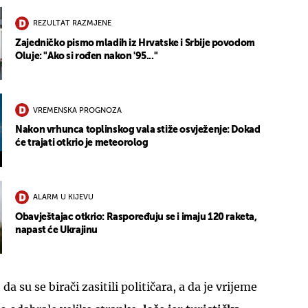
REZULTAT RAZMJENE
Zajedničko pismo mladih iz Hrvatske i Srbije povodom
Oluje: "Ako si rođen nakon '95..."
VREMENSKA PROGNOZA
Nakon vrhunca toplinskog vala stiže osvježenje: Dokad
će trajati otkrio je meteorolog
ALARM U KIJEVU
Obavještajac otkrio: Raspoređuju se i imaju 120 raketa,
napast će Ukrajinu
da su se birači zasitili političara, a da je vrijeme