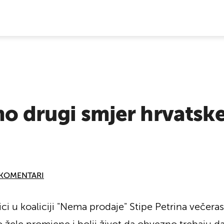
E VIJESTI
mo drugi smjer hrvatske 
KOMENTARI
nici u koaliciji "Nema prodaje" Stipe Petrina večeras