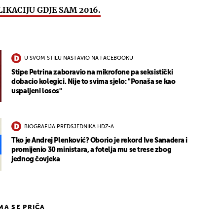
LIKACIJU GDJE SAM 2016.
U SVOM STILU NASTAVIO NA FACEBOOKU
Stipe Petrina zaboravio na mikrofone pa seksistički
dobacio kolegici. Nije to svima sjelo: "Ponaša se kao
uspaljeni losos"
BIOGRAFIJA PREDSJEDNIKA HDZ-A
Tko je Andrej Plenković? Oborio je rekord Ive Sanadera i
promijenio 30 ministara, a fotelja mu se trese zbog
jednog čovjeka
IMA SE PRIČA