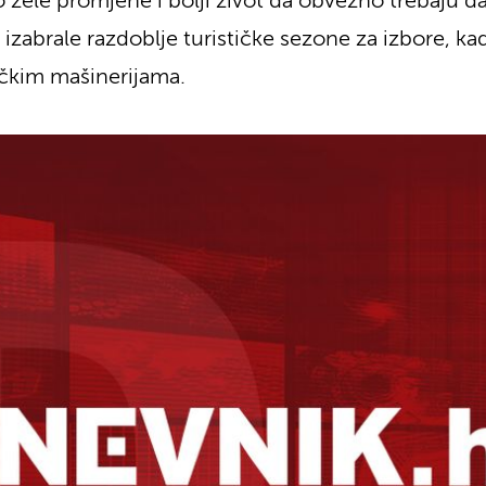
 žele promjene i bolji život da obvezno trebaju dati
izabrale razdoblje turističke sezone za izbore, kad
čkim mašinerijama.