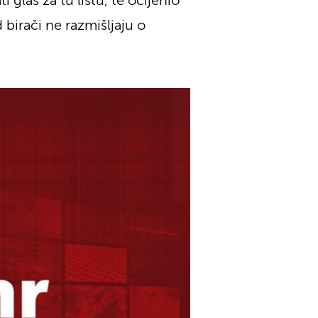
 glas za tu listu, te ocijenio
 birači ne razmišljaju o