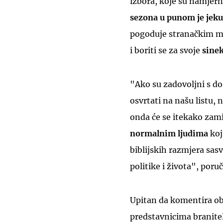
izbora, koje su namjern
sezona u punom je jeku
pogoduje stranačkim ma
i boriti se za svoje
sinek
"Ako su zadovoljni s do
osvrtati na našu listu, 
onda će se itekako zamis
normalnim ljudima
koj
biblijskih razmjera sas
politike i života", poruč
Upitan da komentira o
predstavnicima branitelj