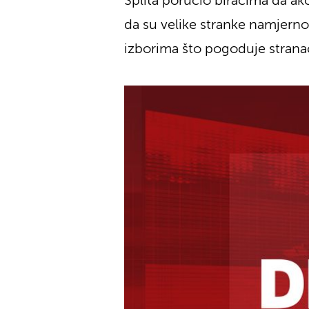
Splita poručio biračima da ako
da su velike stranke namjerno 
izborima što pogoduje strana