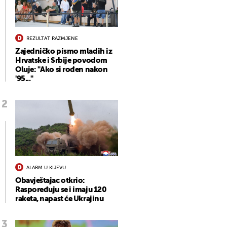
REZULTAT RAZMJENE
Zajedničko pismo mladih iz
Hrvatske i Srbije povodom
Oluje: "Ako si rođen nakon
'95..."
ALARM U KIJEVU
Obavještajac otkrio:
Raspoređuju se i imaju 120
raketa, napast će Ukrajinu