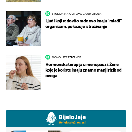
STUDIJA NA GOTOVO 1.900 OSOBA
Ljudi koji redovito rade ovo imaju “mlađi”
organizam, pokazuje istraživanje
NOVO ISTRAŽIVANJE
Hormonska terapija u menopauzi: Žene
koje je koriste imaju znatno manji rizik od
ovoga