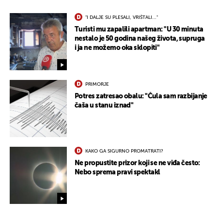
"I DALJE SU PLESALI, VRIŠTALI..."
Turisti mu zapalili apartman: "U 30 minuta
nestalo je 50 godina našeg života, supruga
i ja ne možemo oka sklopiti"
PRIMORJE
Potres zatresao obalu: "Čula sam razbijanje
čaša u stanu iznad"
KAKO GA SIGURNO PROMATRATI?
Ne propustite prizor koji se ne viđa često:
Nebo sprema pravi spektakl