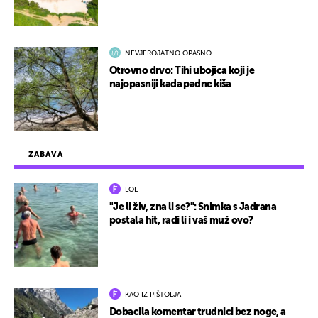
NEVJEROJATNO OPASNO
Otrovno drvo: Tihi ubojica koji je
najopasniji kada padne kiša
ZABAVA
LOL
"Je li živ, zna li se?": Snimka s Jadrana
postala hit, radi li i vaš muž ovo?
KAO IZ PIŠTOLJA
Dobacila komentar trudnici bez noge, a