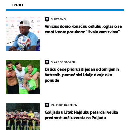
SPORT
SLUŽBENO
Vinicius donio konačnu odluku, oglasio se
emotivnom porukom: "Hvala vam svima"
SLAŽE SE STOŽER
Daliću će se pridružiti jedan od omiljenih
Vatrenih, pomoćnici i dalje dvoje oko
ponude
ŽALGIRIS RAZBIJEN
Golijada u Litvi: Hajduku petarda i velika
prednost uoči uzvrata na Poljudu