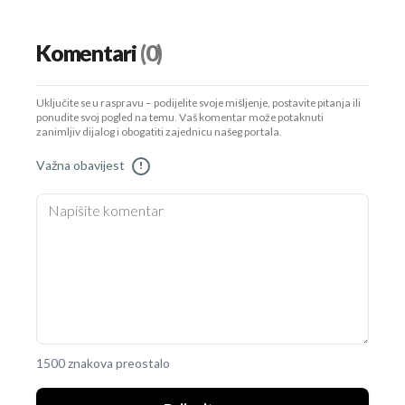
Komentari
(0)
Uključite se u raspravu – podijelite svoje mišljenje, postavite pitanja ili
ponudite svoj pogled na temu. Vaš komentar može potaknuti
zanimljiv dijalog i obogatiti zajednicu našeg portala.
Važna obavijest
!
1500 znakova preostalo