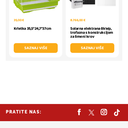
35,00 €
8.766,00 €
Krletka 35,5*24,7*37cm
Solarna elektrana 8kWp,
trofazna s konstrukcijom
za limeni krov
SAZNAJ VIŠE
SAZNAJ VIŠE
PRATITE NAS: