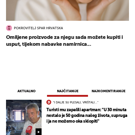
POKROVITELJ SPAR HRVATSKA
Omiljene proizvode za njegu sada možete kupiti i
usput, tijekom nabavke namirnica...
AKTUALNO
NAJČITANIJE
NAJKOMENTIRANIJE
"I DALJE SU PLESALI, VRIŠTALI..."
Turisti mu zapalili apartman: "U 30 minuta
nestalo je 50 godina našeg života, supruga
i ja ne možemo oka sklopiti"