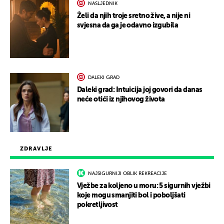
NASLJEDNIK
Želi da njih troje sretno žive, a nije ni
svjesna da ga je odavno izgubila
DALEKI GRAD
Daleki grad: Intuicija joj govori da danas
neće otići iz njihovog života
ZDRAVLJE
NAJSIGURNIJI OBLIK REKREACIJE
Vježbe za koljeno u moru: 5 sigurnih vježbi
koje mogu smanjiti bol i poboljšati
pokretljivost