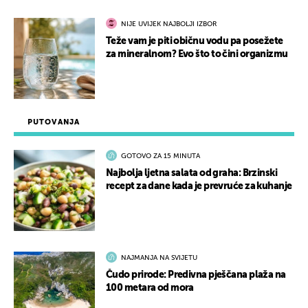
NIJE UVIJEK NAJBOLJI IZBOR
Teže vam je piti običnu vodu pa posežete
za mineralnom? Evo što to čini organizmu
PUTOVANJA
GOTOVO ZA 15 MINUTA
Najbolja ljetna salata od graha: Brzinski
recept za dane kada je prevruće za kuhanje
NAJMANJA NA SVIJETU
Čudo prirode: Predivna pješčana plaža na
100 metara od mora