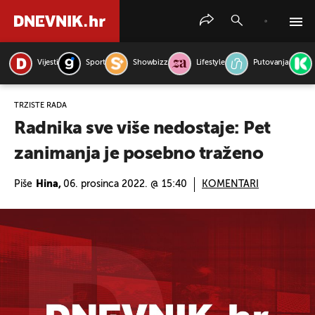
Vijesti
Sport
Showbizz
Lifestyle
Putovanja
PRETRAŽITE VIJESTI
TRŽIŠTE RADA
Radnika sve više nedostaje: Pet
zanimanja je posebno traženo
Piše
Hina,
06. prosinca 2022. @ 15:40
KOMENTARI