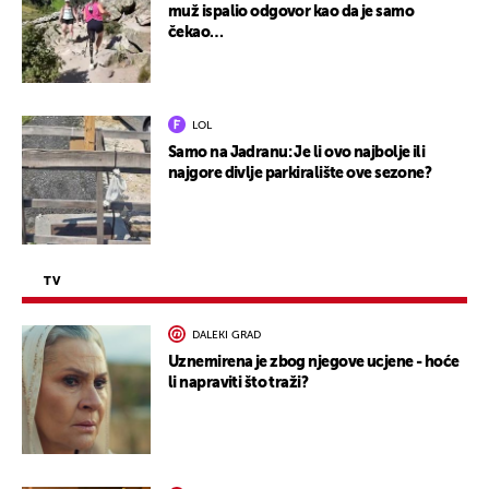
muž ispalio odgovor kao da je samo
čekao…
LOL
Samo na Jadranu: Je li ovo najbolje ili
najgore divlje parkiralište ove sezone?
TV
DALEKI GRAD
Uznemirena je zbog njegove ucjene - hoće
li napraviti što traži?