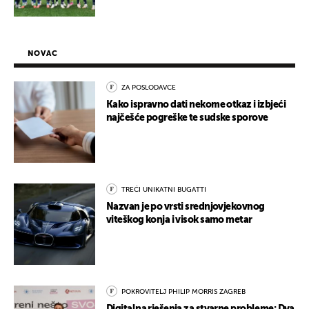
NOVAC
ZA POSLODAVCE
Kako ispravno dati nekome otkaz i izbjeći
najčešće pogreške te sudske sporove
TREĆI UNIKATNI BUGATTI
Nazvan je po vrsti srednjovjekovnog
viteškog konja i visok samo metar
POKROVITELJ PHILIP MORRIS ZAGREB