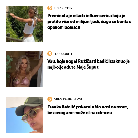
U 27. GODINI
Preminula je mlada influencerica koju je
pratilo više od milijun ljudi, dugo se borila s
opakom bolešću
"UUUUUUFFFF"
Vau, koje noge! Ružičasti badić istaknuo je
najbolje adute Maje Šuput
VRLO ZANIMLJIVO!
Franka Batelić pokazala što nosi na more,
bez ovoga ne može ni na odmoru