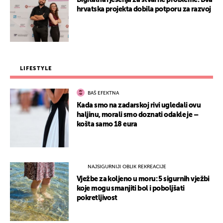
Digitalna rješenja za stvarne probleme: Dva
hrvatska projekta dobila potporu za razvoj
LIFESTYLE
BAŠ EFEKTNA
Kada smo na zadarskoj rivi ugledali ovu
haljinu, morali smo doznati odakle je –
košta samo 18 eura
NAJSIGURNIJI OBLIK REKREACIJE
Vježbe za koljeno u moru: 5 sigurnih vježbi
koje mogu smanjiti bol i poboljšati
pokretljivost