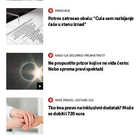
PRIMORJE
Potres zatresao obalu: "Čula sam razbijanje
čaša u stanu iznad"
UKLJUČITE NOTIFIKACIJE
KAKO GA SIGURNO PROMATRATI?
Ne propustite prizor koji se ne viđa često:
Nebo sprema pravi spektakl
IMAŠ PRAVO, OSTVARI GA!
Tko ima pravo na inkluzivni dodatak? Može
se dobiti i 720 eura