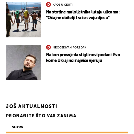
KAOS U CEUTI
Na stotine maloljetnika lutaju ulicama:
"Očajne obitelji traže svoju djecu"
NEOČEKIVAN POREDAK
Nakon prosvjeda stigli novi podaci: Evo
kome Ukrajinci najviše vjeruju
JOŠ AKTUALNOSTI
PRONAĐITE ŠTO VAS ZANIMA
SHOW