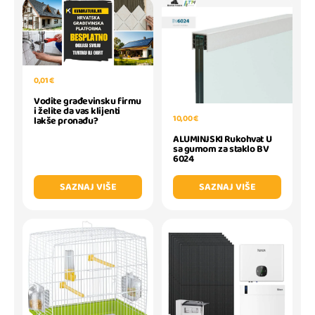
0,01 €
Vodite građevinsku firmu
i želite da vas klijenti
10,00 €
lakše pronađu?
ALUMINJSKI Rukohvat U
sa gumom za staklo BV
6024
SAZNAJ VIŠE
SAZNAJ VIŠE