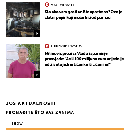
VRIJEDNI SAVJETI
Što ako vam gosti unište apartman? Ovo je
zlatni papir koji može biti od pomoći
U DNEVNIKU NOVE TV
Milinović proziva Vladu i spominje
prosvjede: "Je li 100 milijuna eura vrijednije
od života jedne Ličanke ili Ličanina?"
JOŠ AKTUALNOSTI
PRONAĐITE ŠTO VAS ZANIMA
SHOW