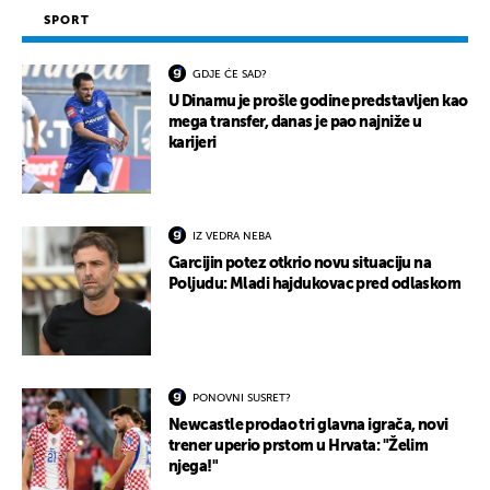
SPORT
GDJE ĆE SAD?
U Dinamu je prošle godine predstavljen kao
mega transfer, danas je pao najniže u
karijeri
IZ VEDRA NEBA
Garcijin potez otkrio novu situaciju na
Poljudu: Mladi hajdukovac pred odlaskom
PONOVNI SUSRET?
Newcastle prodao tri glavna igrača, novi
trener uperio prstom u Hrvata: "Želim
njega!"