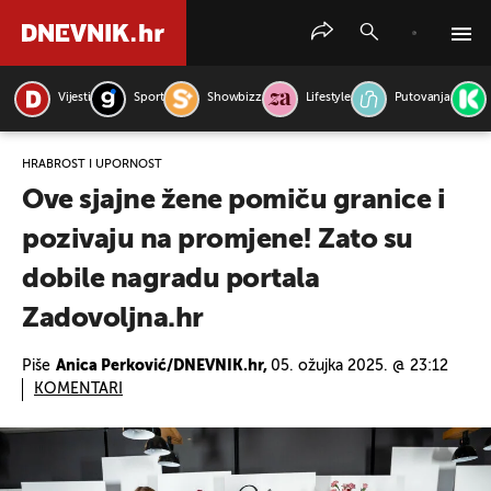
Vijesti
Sport
Showbizz
Lifestyle
Putovanja
PRETRAŽITE VIJESTI
HRABROST I UPORNOST
Ove sjajne žene pomiču granice i
pozivaju na promjene! Zato su
dobile nagradu portala
Zadovoljna.hr
Piše
Anica Perković/DNEVNIK.hr,
05. ožujka 2025. @ 23:12
KOMENTARI