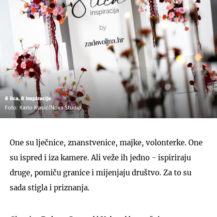
8 lica, 8 inspiracija
Foto: Karlo Klasić/Nova Studio
One su lječnice, znanstvenice, majke, volonterke. One
su ispred i iza kamere. Ali veže ih jedno - ispiriraju
druge, pomiču granice i mijenjaju društvo. Za to su
sada stigla i priznanja.