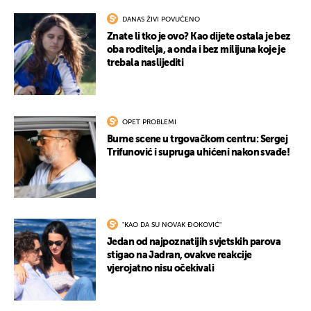
DANAS ŽIVI POVUČENO
Znate li tko je ovo? Kao dijete ostala je bez
oba roditelja, a onda i bez milijuna koje je
trebala naslijediti
OPET PROBLEMI
Burne scene u trgovačkom centru: Sergej
Trifunović i supruga uhićeni nakon svađe!
"KAO DA SU NOVAK ĐOKOVIĆ"
Jedan od najpoznatijih svjetskih parova
stigao na Jadran, ovakve reakcije
vjerojatno nisu očekivali