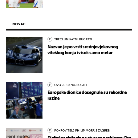
NOVAC
TREĆI UNIKATNI BUGATTI
Nazvan je po vrsti srednjovjekovnog
viteškog konja i visok samo metar
OVO JE 10 NAJBOLJIH
Europske dionice dosegnule su rekordne
razine
POKROVITELJ PHILIP MORRIS ZAGREB