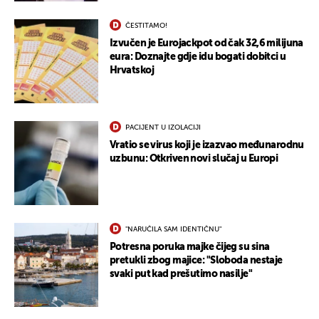
ČESTITAMO!
Izvučen je Eurojackpot od čak 32,6 milijuna
eura: Doznajte gdje idu bogati dobitci u
Hrvatskoj
PACIJENT U IZOLACIJI
Vratio se virus koji je izazvao međunarodnu
uzbunu: Otkriven novi slučaj u Europi
"NARUČILA SAM IDENTIČNU"
Potresna poruka majke čijeg su sina
pretukli zbog majice: "Sloboda nestaje
svaki put kad prešutimo nasilje"