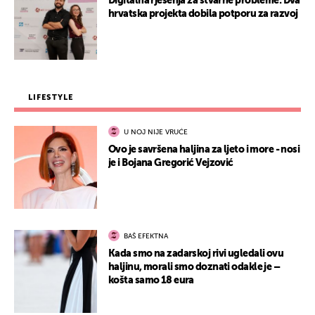
Digitalna rješenja za stvarne probleme: Dva
hrvatska projekta dobila potporu za razvoj
LIFESTYLE
U NOJ NIJE VRUĆE
Ovo je savršena haljina za ljeto i more - nosi
je i Bojana Gregorić Vejzović
BAŠ EFEKTNA
Kada smo na zadarskoj rivi ugledali ovu
haljinu, morali smo doznati odakle je –
košta samo 18 eura