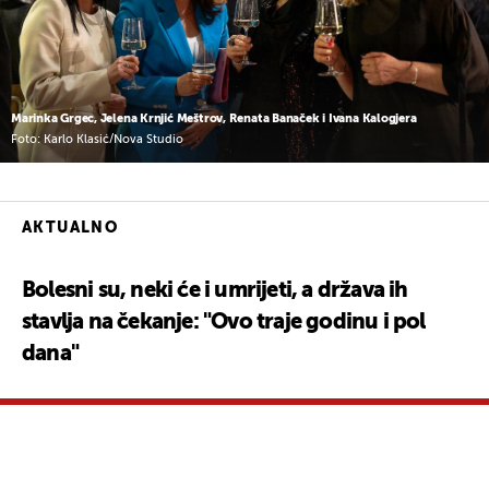
Marinka Grgec, Jelena Krnjić Meštrov, Renata Banaček i Ivana Kalogjera
Foto: Karlo Klasić/Nova Studio
AKTUALNO
Bolesni su, neki će i umrijeti, a država ih
stavlja na čekanje: "Ovo traje godinu i pol
dana"