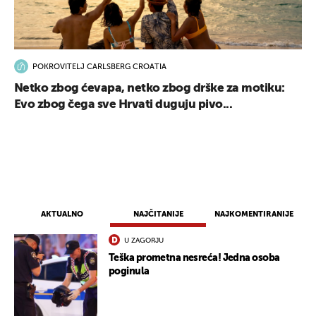
POKROVITELJ CARLSBERG CROATIA
Netko zbog ćevapa, netko zbog drške za motiku:
Evo zbog čega sve Hrvati duguju pivo...
AKTUALNO
NAJČITANIJE
NAJKOMENTIRANIJE
U ZAGORJU
Teška prometna nesreća! Jedna osoba
poginula