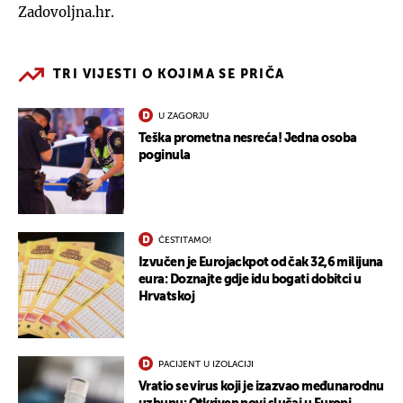
Zadovoljna.hr.
TRI VIJESTI O KOJIMA SE PRIČA
U ZAGORJU
Teška prometna nesreća! Jedna osoba
poginula
ČESTITAMO!
Izvučen je Eurojackpot od čak 32,6 milijuna
eura: Doznajte gdje idu bogati dobitci u
Hrvatskoj
PACIJENT U IZOLACIJI
Vratio se virus koji je izazvao međunarodnu