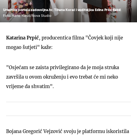
Urednica portala zadovoljna.hr, Tihana Korać i voditeljica Edina Pršić Babić
Foto: Karlo Klasić/Nova Studio
Katarina Prpić
, producentica filma "Čovjek koji nije
mogao šutjeti" kaže:
"Osjećam se zaista privilegirano da je moja struka
završila u ovom okruženju i evo trebat će mi neko
vrijeme da shvatim".
Bojana Gregorić Vejzović svoju je platformu iskoristila