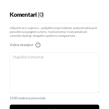
Komentari
(0)
Uključite se u raspravu – podijelite svoje mišljenje, postavite pitanja ili
ponudite svoj pogled na temu. Vaš komentar može potaknuti
zanimljiv dijalog i obogatiti zajednicu našeg portala.
Važna obavijest
!
1500 znakova preostalo