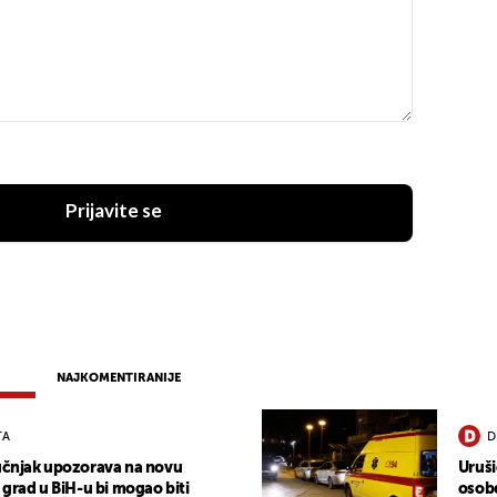
Prijavite se
NAJKOMENTIRANIJE
TA
D
ručnjak upozorava na novu
Uruši
j grad u BiH-u bi mogao biti
osobe