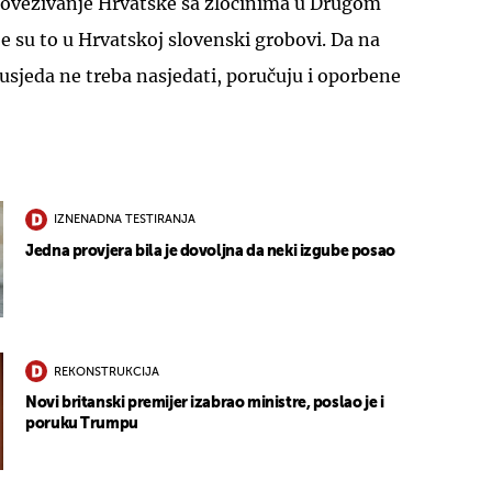
povezivanje Hrvatske sa zločinima u Drugom
je su to u Hrvatskoj slovenski grobovi. Da na
susjeda ne treba nasjedati, poručuju i oporbene
IZNENADNA TESTIRANJA
Jedna provjera bila je dovoljna da neki izgube posao
REKONSTRUKCIJA
Novi britanski premijer izabrao ministre, poslao je i
poruku Trumpu