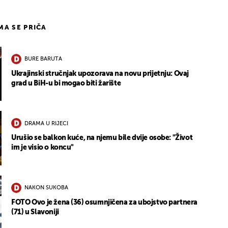
IMA SE PRIČA
BURE BARUTA
Ukrajinski stručnjak upozorava na novu prijetnju: Ovaj
grad u BiH-u bi mogao biti žarište
DRAMA U RIJECI
Urušio se balkon kuće, na njemu bile dvije osobe: "Život
im je visio o koncu"
NAKON SUKOBA
FOTO Ovo je žena (36) osumnjičena za ubojstvo partnera
(71) u Slavoniji