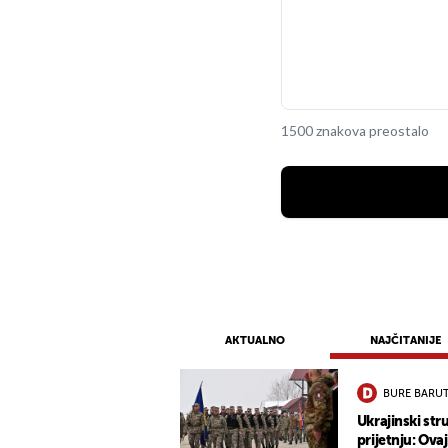
1500 znakova preostalo
AKTUALNO
NAJČITANIJE
BURE BARU
Ukrajinski st
prijetnju: Ova