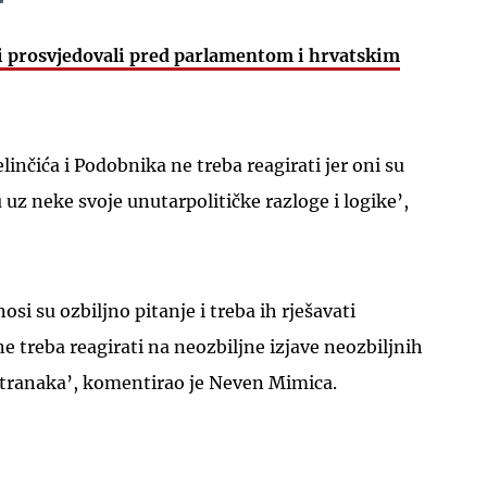
i prosvjedovali pred parlamentom i hrvatskim
inčića i Podobnika ne treba reagirati jer oni su
UKLJUČITE NOTIFIKACIJE
 uz neke svoje unutarpolitičke razloge i logike’,
si su ozbiljno pitanje i treba ih rješavati
 ne treba reagirati na neozbiljne izjave neozbiljnih
 stranaka’, komentirao je Neven Mimica.