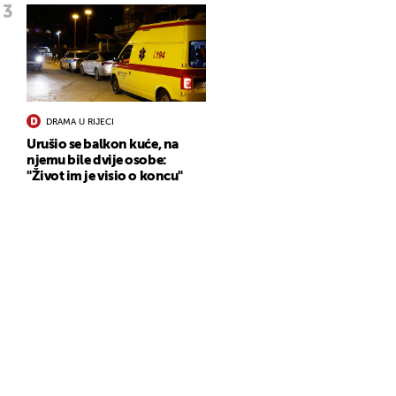
DRAMA U RIJECI
Urušio se balkon kuće, na
njemu bile dvije osobe:
"Život im je visio o koncu"