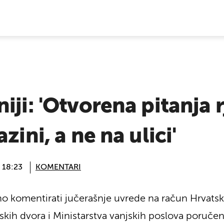
E VIJESTI
iji: 'Otvorena pitanja 
zini, a ne na ulici'
@ 18:23
KOMENTARI
no komentirati jučerašnje uvrede na račun Hrvatsk
nskih dvora i Ministarstva vanjskih poslova poruče