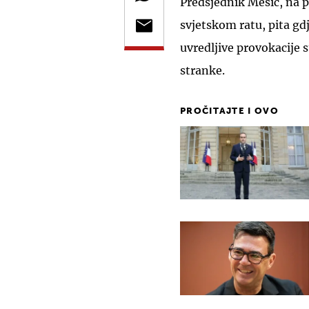
Predsjednik Mesić, na 
svjetskom ratu, pita gd
uvredljive provokacije 
stranke.
PROČITAJTE I OVO