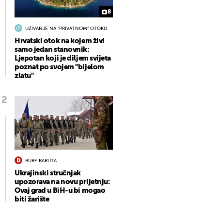
8
UŽIVANJE NA "PRIVATNOM" OTOKU
Hrvatski otok na kojem živi
samo jedan stanovnik:
Ljepotan koji je diljem svijeta
poznat po svojem "bijelom
zlatu"
BURE BARUTA
Ukrajinski stručnjak
upozorava na novu prijetnju:
Ovaj grad u BiH-u bi mogao
biti žarište