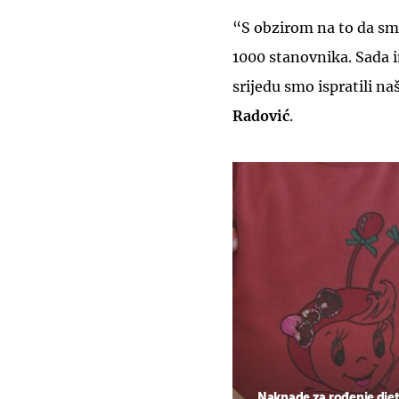
“S obzirom na to da sm
1000 stanovnika. Sada i
srijedu smo ispratili na
Radović
.
Naknade za rođenje dje