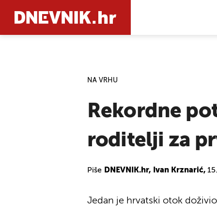
PRETRAŽIT
NA VRHU
Rekordne pot
roditelji za p
Piše
DNEVNIK.hr, Ivan Krznarić,
15
Jedan je hrvatski otok doživ