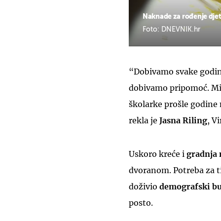
Naknade za rođenje dje
Foto: DNEVNIK.hr
“Dobivamo svake godine
dobivamo pripomoć. Misl
školarke prošle godine 
rekla je
Jasna Riling
, Vi
Uskoro kreće i
gradnja 
dvoranom. Potreba za ti
doživio
demografski
b
posto.