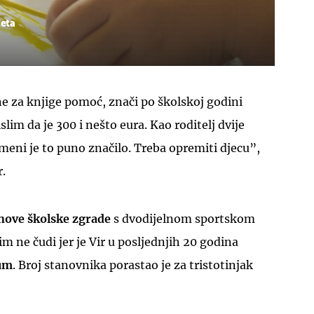
teta
 za knjige pomoć, znači po školskoj godini
im da je 300 i nešto eura. Kao roditelj dvije
meni je to puno značilo. Treba opremiti djecu”,
r.
nove školske zgrade
s dvodijelnom sportskom
m ne čudi jer je Vir u posljednjih 20 godina
um
. Broj stanovnika porastao je za tristotinjak