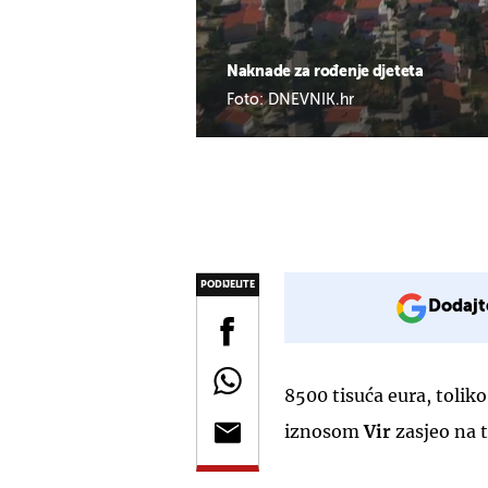
Naknade za rođenje djeteta
Foto: DNEVNIK.hr
PODIJELITE
Dodajt
8500 tisuća eura, toliko
iznosom
Vir
zasjeo na 