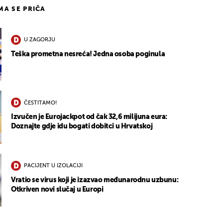
IMA SE PRIČA
U ZAGORJU
Teška prometna nesreća! Jedna osoba poginula
ČESTITAMO!
Izvučen je Eurojackpot od čak 32,6 milijuna eura:
Doznajte gdje idu bogati dobitci u Hrvatskoj
PACIJENT U IZOLACIJI
Vratio se virus koji je izazvao međunarodnu uzbunu:
Otkriven novi slučaj u Europi