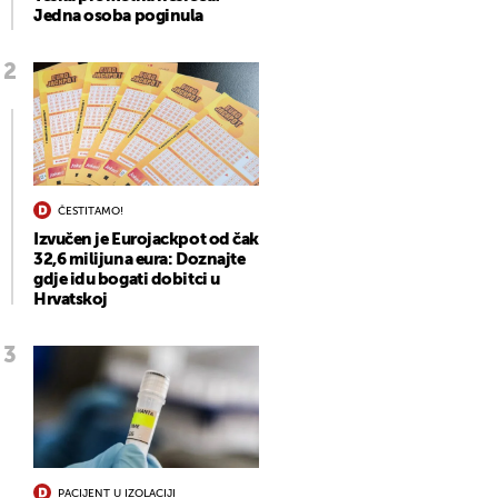
Jedna osoba poginula
ČESTITAMO!
Izvučen je Eurojackpot od čak
32,6 milijuna eura: Doznajte
gdje idu bogati dobitci u
Hrvatskoj
PACIJENT U IZOLACIJI