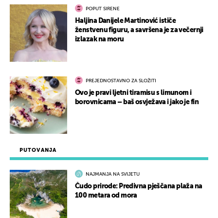
POPUT SIRENE
Haljina Danijele Martinović ističe
ženstvenu figuru, a savršena je za večernji
izlazak na moru
PREJEDNOSTAVNO ZA SLOŽITI
Ovo je pravi ljetni tiramisu s limunom i
borovnicama – baš osvježava i jako je fin
PUTOVANJA
NAJMANJA NA SVIJETU
Čudo prirode: Predivna pješčana plaža na
100 metara od mora