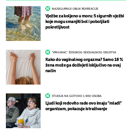
NAJSIGURNIJI OBLIK REKREACIJE
Vježbe za koljeno u moru: 5 sigurnih vježbi
koje mogu smanjiti bol i poboljšati
pokretljivost
"VRHUNAC" ŽENSKOG SEKSUALNOG ISKUSTVA
Kako do vaginalnog orgazma? Samo 18 %
žena može ga doživjeti isključivo na ovaj
način
STUDIJA NA GOTOVO 1.900 OSOBA
Ljudi koji redovito rade ovo imaju “mlađi”
organizam, pokazuje istraživanje