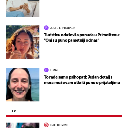
JESTE LI PROBALI?
Turisticu oduševila ponuda u Primoštenu:
"Oni su puno pametniji od nas"
HMM…
To rade samo psihopati: Jedan detalj s
mora može vam otkriti puno o prijateljima
TV
DALEKI GRAD