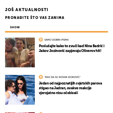
JOŠ AKTUALNOSTI
PRONAĐITE ŠTO VAS ZANIMA
SHOW
SAMO DOBRA PISMA
Poslušajte kako to zvuči kad Nina Badrić i
Jakov Jozinović zapjevaju Oliverov hit!
"KAO DA SU NOVAK ĐOKOVIĆ"
Jedan od najpoznatijih svjetskih parova
stigao na Jadran, ovakve reakcije
vjerojatno nisu očekivali