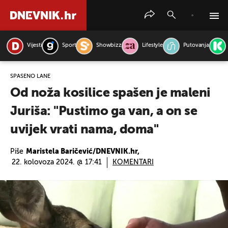
Vijesti
Sport
Showbizz
Lifestyle
Putovanja
PRETRAŽITE VIJESTI
SPAŠENO LANE
Od noža kosilice spašen je maleni
Juriša: "Pustimo ga van, a on se
uvijek vrati nama, doma"
Piše
Maristela Baričević/DNEVNIK.hr,
22. kolovoza 2024. @ 17:41
KOMENTARI