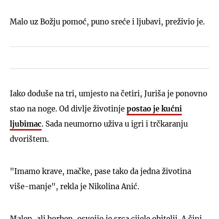
Malo uz Božju pomoć, puno sreće i ljubavi, preživio je.
Iako doduše na tri, umjesto na četiri, Juriša je ponovno
stao na noge. Od divlje životinje
postao je kućni
ljubimac
. Sada neumorno uživa u igri i trčkaranju
dvorištem.
"Imamo krave, mačke, pase tako da jedna životina
više-manje", rekla je Nikolina Anić.
Malen, ali borben, osvojio je srca cijele obitelji. A čini