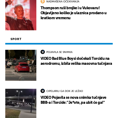
NADMAŠENA OČEKIVANJA
Thompson ruši brojke i u Vukovaru!
Objavljeno koliko je ulaznica prodano u
kratkom vremenu
SPORT
POJAVILA SE SNIMKA
VIDEO Bad Blue Boysi dočekali Torcidu na
aerodromu, izbila velika masovna tučnjava
CIPELARILI GA DOK JE LEŽAO
VIDEO Pojavila se nova snimka tučnjave
BBB-a i Torcide: "Je*ote, pa ubit će ga!"