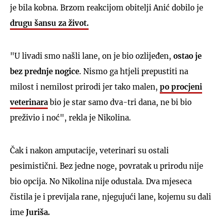
je bila kobna. Brzom reakcijom obitelji Anić dobilo je
drugu šansu za život.
"U livadi smo našli lane, on je bio ozlijeđen,
ostao je
bez prednje nogice
. Nismo ga htjeli prepustiti na
milost i nemilost prirodi jer tako malen,
po procjeni
veterinara
bio je star samo dva-tri dana, ne bi bio
preživio i noć", rekla je Nikolina.
Čak i nakon amputacije, veterinari su ostali
pesimistični. Bez jedne noge, povratak u prirodu nije
bio opcija. No Nikolina nije odustala. Dva mjeseca
čistila je i previjala rane, njegujući lane, kojemu su dali
ime
Juriša.