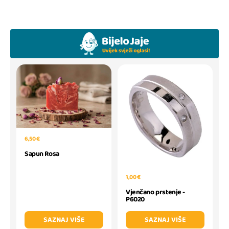
6,50 €
Sapun Rosa
1,00 €
Vjenčano prstenje -
P6020
SAZNAJ VIŠE
SAZNAJ VIŠE