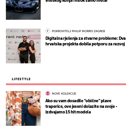
viteškog konja i visok samo metar
POKROVITELJ PHILIP MORRIS ZAGREB
Digitalna rješenja za stvarne probleme: Dva
hrvatska projekta dobila potporu za razvoj
LIFESTYLE
NOVE KOLEKCIJE
Ako su vam dosadile “obične” plave
traperice, ove jeseni dolazite na svoje -
izdvajamo 15 hit modela