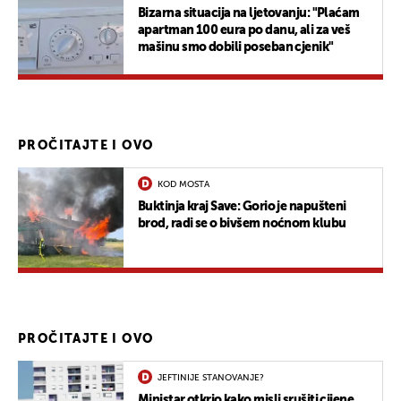
Bizarna situacija na ljetovanju: "Plaćam
apartman 100 eura po danu, ali za veš
mašinu smo dobili poseban cjenik"
PROČITAJTE I OVO
KOD MOSTA
Buktinja kraj Save: Gorio je napušteni
brod, radi se o bivšem noćnom klubu
PROČITAJTE I OVO
JEFTINIJE STANOVANJE?
Ministar otkrio kako misli srušiti cijene