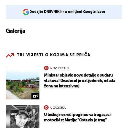
Dodajte DNEVNIK.hr u omiljeni Google izvor
Galerija
4
TRI VIJESTI O KOJIMA SE PRIČA
NOVI DETALJI
Ministar objavio nove detalje o sudaru
vlakova! Dvadeset je ozlijeđenih, mlađa
žena na intenzivnoj
9
U ZAGORJU
U teškoj nesreći poginuo vatrogasac i
motociklst Matija: "Ostavio je trag"