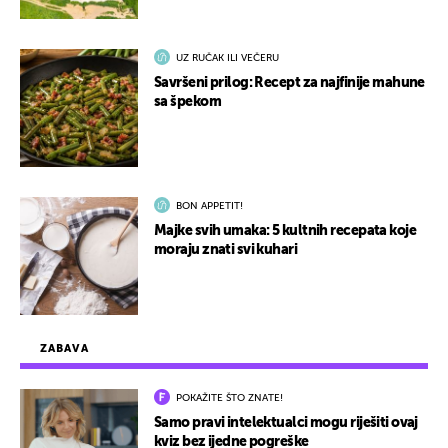
UZ RUČAK ILI VEČERU
Savršeni prilog: Recept za najfinije mahune
sa špekom
BON APPETIT!
Majke svih umaka: 5 kultnih recepata koje
moraju znati svi kuhari
ZABAVA
POKAŽITE ŠTO ZNATE!
Samo pravi intelektualci mogu riješiti ovaj
kviz bez ijedne pogreške