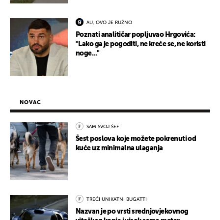
AU, OVO JE RUŽNO
Poznati analitičar popljuvao Hrgovića:
"Lako ga je pogoditi, ne kreće se, ne koristi
noge..."
NOVAC
SAM SVOJ ŠEF
Šest poslova koje možete pokrenuti od
kuće uz minimalna ulaganja
TREĆI UNIKATNI BUGATTI
Nazvan je po vrsti srednjovjekovnog