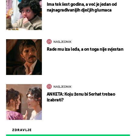
Ima tek šest godina, a već je jedan od
najnagrađivanijih dječjih glumaca
NASLJEDNIK
Rade mu iza leđa, a on toga nije svjestan
NASLJEDNIK
ANKETA: Koju ženu bi Serhat trebao
izabrati?
ZDRAVLJE