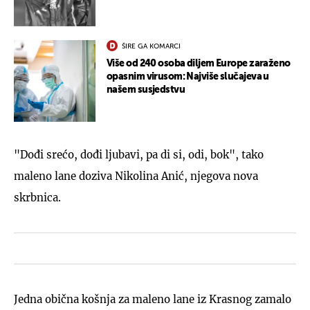
ŠIRE GA KOMARCI
Više od 240 osoba diljem Europe zaraženo
opasnim virusom: Najviše slučajeva u
našem susjedstvu
"Dođi srećo, dođi ljubavi, pa di si, odi, bok", tako
maleno lane doziva Nikolina Anić, njegova nova
skrbnica.
Jedna obična košnja za maleno lane iz Krasnog zamalo