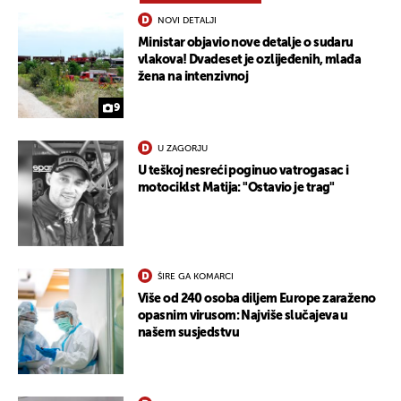
UKLJUČITE NOTIFIKACIJE
NOVI DETALJI
Ministar objavio nove detalje o sudaru
vlakova! Dvadeset je ozlijeđenih, mlađa
žena na intenzivnoj
9
U ZAGORJU
U teškoj nesreći poginuo vatrogasac i
motociklst Matija: "Ostavio je trag"
ŠIRE GA KOMARCI
Više od 240 osoba diljem Europe zaraženo
opasnim virusom: Najviše slučajeva u
našem susjedstvu