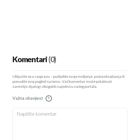
Komentari
(0)
Uključite se u raspravu – podijelite svoje mišljenje, postavite pitanja ili
ponudite svoj pogled na temu. Vaš komentar može potaknuti
zanimljiv dijalog i obogatiti zajednicu našeg portala.
Važna obavijest
!