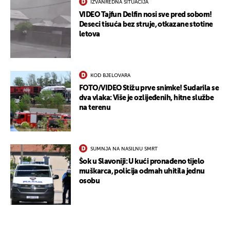
IZVANREDNA SITUACIJA
VIDEO Tajfun Delfin nosi sve pred sobom!
Deseci tisuća bez struje, otkazane stotine
letova
KOD BJELOVARA
FOTO/VIDEO Stižu prve snimke! Sudarila se
dva vlaka: Više je ozlijeđenih, hitne službe
na terenu
SUMNJA NA NASILNU SMRT
Šok u Slavoniji: U kući pronađeno tijelo
muškarca, policija odmah uhitila jednu
osobu