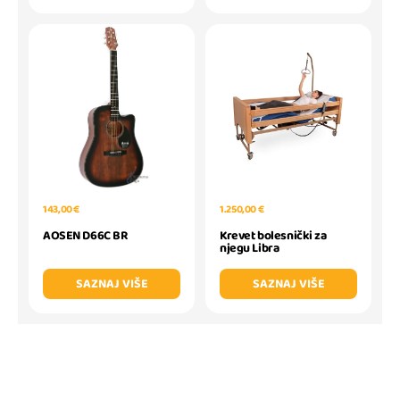
143,00 €
1.250,00 €
AOSEN D66C BR
Krevet bolesnički za
njegu Libra
SAZNAJ VIŠE
SAZNAJ VIŠE