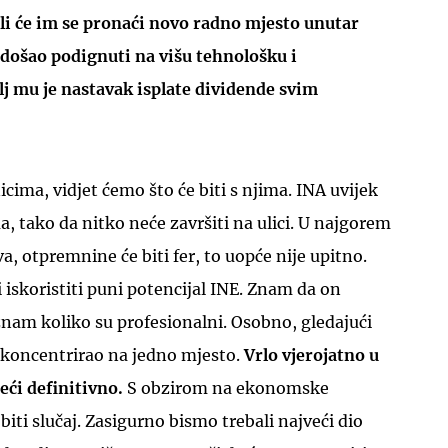
ili će im se pronaći novo radno mjesto unutar
 došao podignuti na višu tehnološku i
lj mu je nastavak isplate dividende svim
UKLJUČITE NOTIFIKACIJE
icima, vidjet ćemo što će biti s njima. INA uvijek
a, tako da nitko neće završiti na ulici. U najgorem
a, otpremnine će biti fer, to uopće nije upitno.
 iskoristiti puni potencijal INE. Znam da on
znam koliko su profesionalni. Osobno, gledajući
ju koncentrirao na jedno mjesto.
Vrlo vjerojatno u
reći definitivno.
S obzirom na ekonomske
biti slučaj. Zasigurno bismo trebali najveći dio