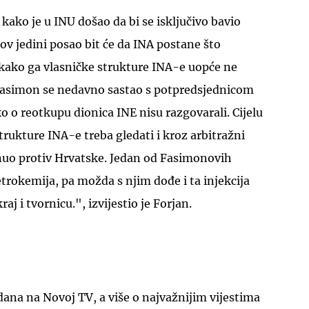
ako je u INU došao da bi se isključivo bavio
v jedini posao bit će da INA postane što
 kako ga vlasničke strukture INA-e uopće ne
Fasimon se nedavno sastao s potpredsjednicom
ko o reotkupu dionica INE nisu razgovarali. Cijelu
trukture INA-e treba gledati i kroz arbitražni
nuo protiv Hrvatske. Jedan od Fasimonovih
etrokemija, pa možda s njim dođe i ta injekcija
raj i tvornicu.", izvijestio je Forjan.
 dana na Novoj TV, a više o najvažnijim vijestima