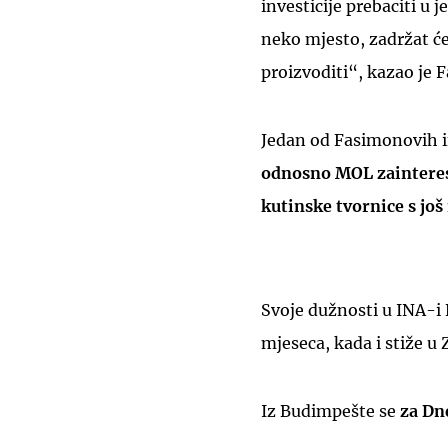
investicije prebaciti u 
neko mjesto, zadržat će
proizvoditi“, kazao je 
Jedan od Fasimonovih in
odnosno MOL zainteresi
kutinske tvornice s jo
Svoje dužnosti u INA-i
mjeseca, kada i stiže u 
Iz Budimpešte se
za Dne