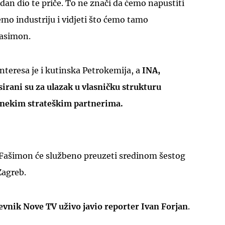
jedan dio te priče. To ne znači da ćemo napustiti
mo industriju i vidjeti što ćemo tamo
Fasimon.
teresa je i kutinska Petrokemija, a
INA,
rani su za ulazak u vlasničku strukturu
š nekim strateškim partnerima.
 Fašimon će službeno preuzeti sredinom šestog
Zagreb.
vnik Nove TV uživo javio reporter Ivan Forjan
.