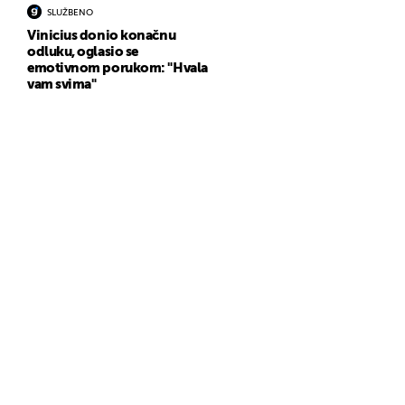
SLUŽBENO
Vinicius donio konačnu
odluku, oglasio se
emotivnom porukom: "Hvala
vam svima"