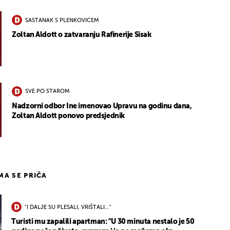
SASTANAK S PLENKOVIĆEM
Zoltan Aldott o zatvaranju Rafinerije Sisak
SVE PO STAROM
Nadzorni odbor Ine imenovao Upravu na godinu dana,
Zoltan Aldott ponovo predsjednik
IMA SE PRIČA
"I DALJE SU PLESALI, VRIŠTALI..."
Turisti mu zapalili apartman: "U 30 minuta nestalo je 50