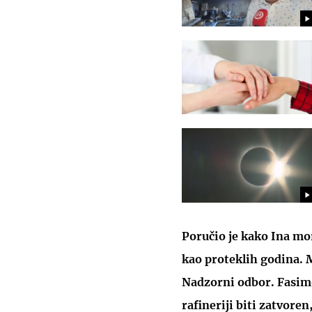
Poručio je kako Ina mo
kao proteklih godina. M
Nadzorni odbor. Fasimo
rafineriji biti zatvore