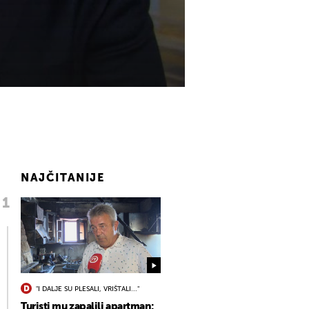
NAJČITANIJE
"I DALJE SU PLESALI, VRIŠTALI..."
Turisti mu zapalili apartman: