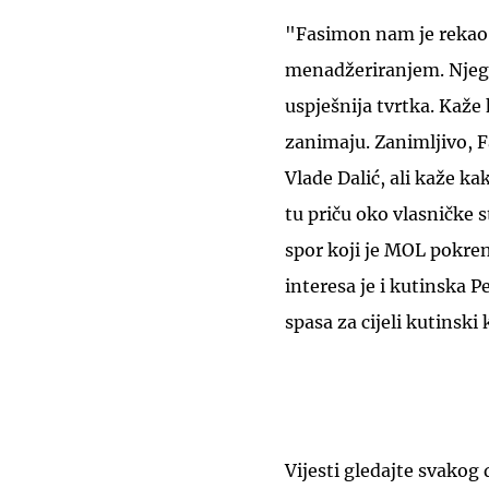
"Fasimon nam je rekao k
menadžeriranjem. Njego
uspješnija tvrtka. Kaže
zanimaju. Zanimljivo, 
Vlade Dalić, ali kaže ka
tu priču oko vlasničke s
spor koji je MOL pokre
interesa je i kutinska P
spasa za cijeli kutinski k
Vijesti gledajte svakog