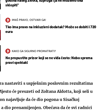
godina našeg života, supruga i ja ne možemo oka
sklopiti"
IMAŠ PRAVO, OSTVARI GA!
Tko ima pravo na inkluzivni dodatak? Može se dobiti i 720
eura
KAKO GA SIGURNO PROMATRATI?
Ne propustite prizor koji se ne viđa često: Nebo sprema
pravi spektakl
ra nastaviti s uspješnim poslovnim rezultatima
jesto će preuzeti od Zoltana Aldotta, koji seli u
n najavljuje da će dio pogona u Sisačkoj
n, a dio prenamijenjen. Obećava da će svi radnici