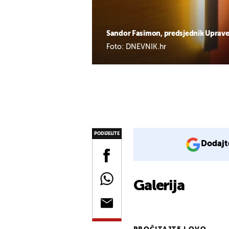
Sandor Fasimon, predsjednik Uprave 
Foto: DNEVNIK.hr
PODIJELITE
Dodajt
Galerija