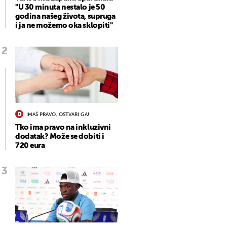
"U 30 minuta nestalo je 50
godina našeg života, supruga
i ja ne možemo oka sklopiti"
IMAŠ PRAVO, OSTVARI GA!
Tko ima pravo na inkluzivni
dodatak? Može se dobiti i
720 eura