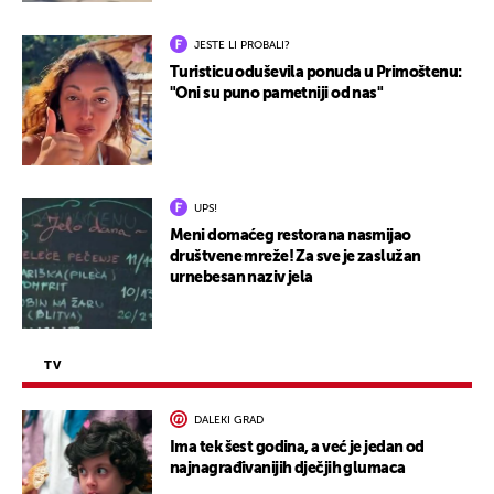
JESTE LI PROBALI?
Turisticu oduševila ponuda u Primoštenu:
"Oni su puno pametniji od nas"
UPS!
Meni domaćeg restorana nasmijao
društvene mreže! Za sve je zaslužan
urnebesan naziv jela
TV
DALEKI GRAD
Ima tek šest godina, a već je jedan od
najnagrađivanijih dječjih glumaca