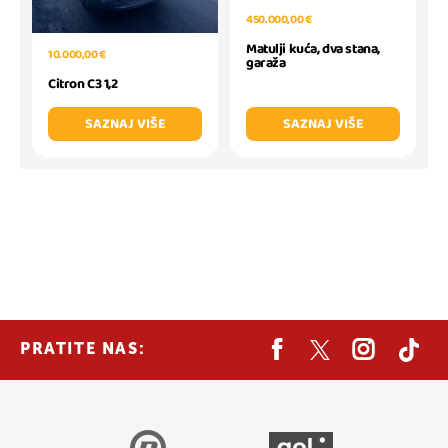
450.000,00 €
Matulji kuća, dva stana,
10.000,00 €
garaža
Citron C3 1,2
SAZNAJ VIŠE
SAZNAJ VIŠE
PRATITE NAS: