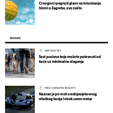
Crnogorci pognuli glave na intoniranju
himni u Zagrebu, evo zašto
NOVAC
SAM SVOJ ŠEF
Šest poslova koje možete pokrenuti od
kuće uz minimalna ulaganja
TREĆI UNIKATNI BUGATTI
Nazvan je po vrsti srednjovjekovnog
viteškog konja i visok samo metar