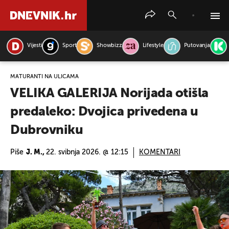
Vijesti
Sport
Showbizz
Lifestyle
Putovanja
PRETRAŽITE VIJESTI
MATURANTI NA ULICAMA
VELIKA GALERIJA Norijada otišla
predaleko: Dvojica privedena u
Dubrovniku
Piše
J. M.,
22. svibnja 2026. @ 12:15
KOMENTARI