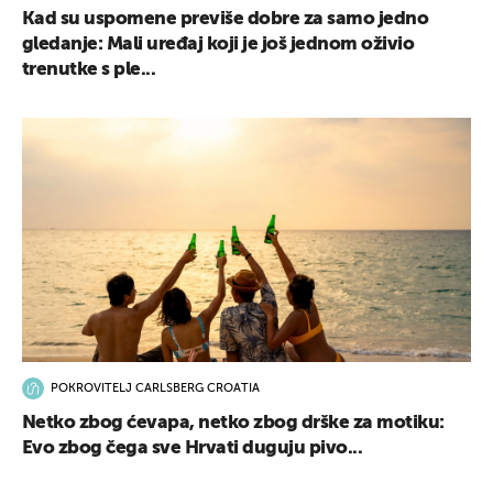
Kad su uspomene previše dobre za samo jedno
gledanje: Mali uređaj koji je još jednom oživio
trenutke s ple...
POKROVITELJ CARLSBERG CROATIA
Netko zbog ćevapa, netko zbog drške za motiku:
Evo zbog čega sve Hrvati duguju pivo...