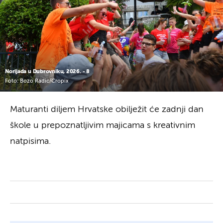
Norijada u Dubrovniku, 2026. - 8
Foto: Bozo Radic/Cropix
Maturanti diljem Hrvatske obilježit će zadnji dan
škole u prepoznatljivim majicama s kreativnim
natpisima.