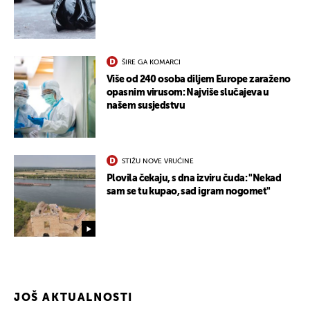
ŠIRE GA KOMARCI
Više od 240 osoba diljem Europe zaraženo
opasnim virusom: Najviše slučajeva u
našem susjedstvu
STIŽU NOVE VRUĆINE
Plovila čekaju, s dna izviru čuda: "Nekad
sam se tu kupao, sad igram nogomet"
JOŠ AKTUALNOSTI