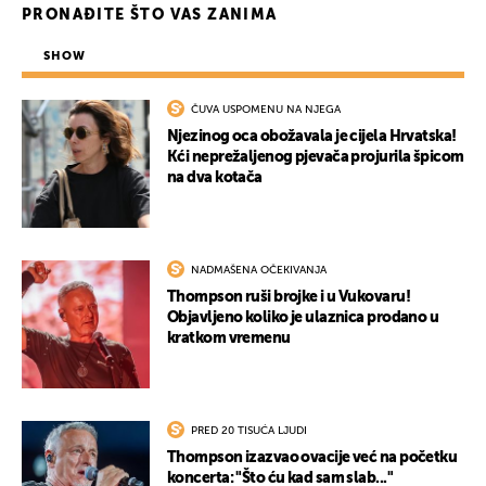
PRONAĐITE ŠTO VAS ZANIMA
SHOW
ČUVA USPOMENU NA NJEGA
Njezinog oca obožavala je cijela Hrvatska!
Kći neprežaljenog pjevača projurila špicom
na dva kotača
NADMAŠENA OČEKIVANJA
Thompson ruši brojke i u Vukovaru!
Objavljeno koliko je ulaznica prodano u
kratkom vremenu
PRED 20 TISUĆA LJUDI
Thompson izazvao ovacije već na početku
koncerta: "Što ću kad sam slab..."