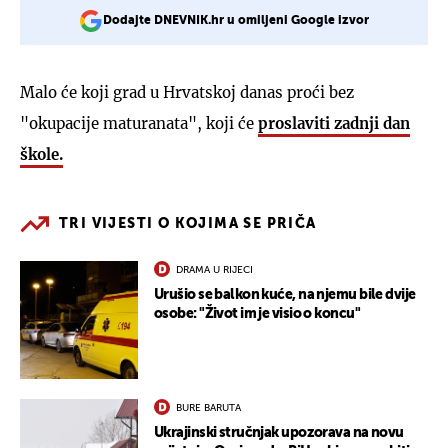
Dodajte DNEVNIK.hr u omiljeni Google izvor
Malo će koji grad u Hrvatskoj danas proći bez
"okupacije maturanata", koji će
proslaviti zadnji dan
škole.
TRI VIJESTI O KOJIMA SE PRIČA
DRAMA U RIJECI
Urušio se balkon kuće, na njemu bile dvije
osobe: "Život im je visio o koncu"
BURE BARUTA
Ukrajinski stručnjak upozorava na novu