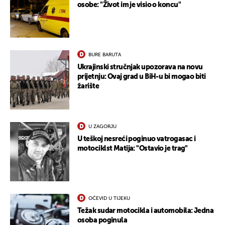
osobe: "Život im je visio o koncu"
BURE BARUTA
Ukrajinski stručnjak upozorava na novu
prijetnju: Ovaj grad u BiH-u bi mogao biti
žarište
U ZAGORJU
U teškoj nesreći poginuo vatrogasac i
motociklst Matija: "Ostavio je trag"
OČEVID U TIJEKU
Težak sudar motocikla i automobila: Jedna
osoba poginula