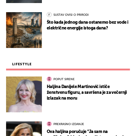
SUSTAV OVISI O PRIRODI
Što kada jednog dana ostanemo bez vode i
električne energije istoga dana?
LIFESTYLE
POPUT SIRENE
Haljina Danijele Martinović ističe
ženstvenu figuru, a savršena je za večernji
izlazak na moru
PREKRASNO IZDANJE
Ova haljina poručuje “Ja sam na