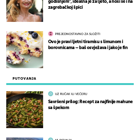
godišnjem”, idealna je za ljeto, a nosi se i na
zagrebačkoj špici
PREJEDNOSTAVNO ZA SLOŽITI
Ovo je pravi ljetni tiramisu s limunom i
borovnicama – baš osvježava i jako je fin
PUTOVANJA
UZ RUČAK ILI VEČERU
Savršeni prilog: Recept za najfinije mahune
sa špekom