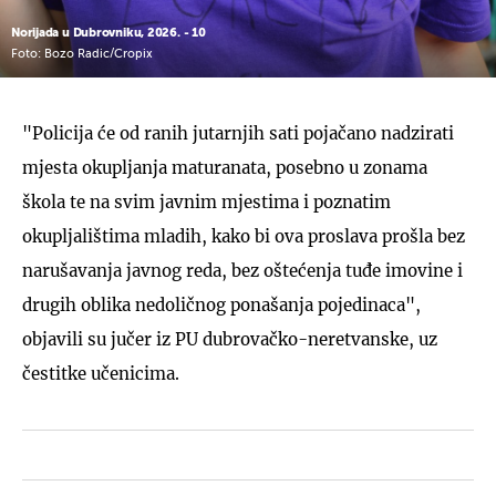
Norijada u Dubrovniku, 2026. - 10
Foto: Bozo Radic/Cropix
"Policija će od ranih jutarnjih sati pojačano nadzirati
mjesta okupljanja maturanata, posebno u zonama
škola te na svim javnim mjestima i poznatim
okupljalištima mladih, kako bi ova proslava prošla bez
narušavanja javnog reda, bez oštećenja tuđe imovine i
drugih oblika nedoličnog ponašanja pojedinaca",
objavili su jučer iz PU dubrovačko-neretvanske, uz
čestitke učenicima.