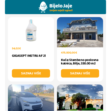
54,02 €
475.000,00 €
GIGASEPT INSTRU AF 2l
Kuća: Stambeno poslovna
katnica, Bilje, 330.00 m2
SAZNAJ VIŠE
SAZNAJ VIŠE