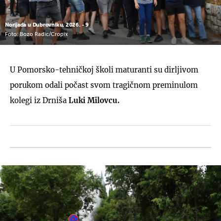
Norijada u Dubrovniku, 2026. - 9
Foto: Bozo Radic/Cropix
U Pomorsko-tehničkoj školi maturanti su dirljivom
porukom odali počast svom tragičnom preminulom
kolegi iz Drniša
Luki Milovcu.