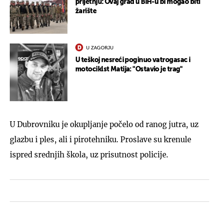
prijetnju: Ovaj grad u BiH-u bi mogao biti
žarište
U ZAGORJU
U teškoj nesreći poginuo vatrogasac i
motociklst Matija: "Ostavio je trag"
U Dubrovniku je okupljanje počelo od ranog jutra, uz
glazbu i ples, ali i pirotehniku. Proslave su krenule
ispred srednjih škola, uz prisutnost policije.