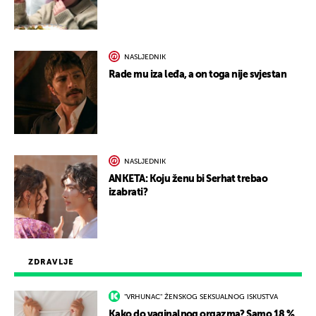
NASLJEDNIK
Rade mu iza leđa, a on toga nije svjestan
NASLJEDNIK
ANKETA: Koju ženu bi Serhat trebao
izabrati?
ZDRAVLJE
"VRHUNAC" ŽENSKOG SEKSUALNOG ISKUSTVA
Kako do vaginalnog orgazma? Samo 18 %