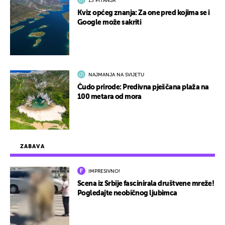
15 PITANJA
Kviz općeg znanja: Za one pred kojima se i
Google može sakriti
NAJMANJA NA SVIJETU
Čudo prirode: Predivna pješčana plaža na
100 metara od mora
ZABAVA
IMPRESIVNO!
Scena iz Srbije fascinirala društvene mreže!
Pogledajte neobičnog ljubimca