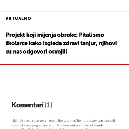
13
AKTUALNO
Projekt koji mijenja obroke: Pitali smo
školarce kako izgleda zdravi tanjur, njihovi
su nas odgovori osvojili
Komentari
(1)
Uključite se u raspravu – podijelite svoje mišljenje, postavite pitanja ili
ponudite svoj pogled na temu. Vaš komentar može potaknuti