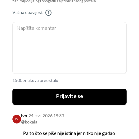
zanimljiv dijalog i obogatiti zajednicu našeg portala.
Važna obavijest
!
1500 znakova preostalo
Prijavite se
Ivo
24. svi. 2026 19:33
IV
@kokala
Pa to što se piše nije istina jer nitko nije gađao