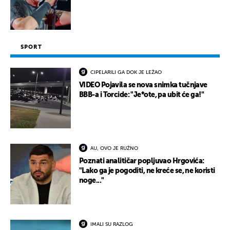
SPORT
CIPELARILI GA DOK JE LEŽAO
VIDEO Pojavila se nova snimka tučnjave
BBB-a i Torcide: "Je*ote, pa ubit će ga!"
AU, OVO JE RUŽNO
Poznati analitičar popljuvao Hrgovića:
"Lako ga je pogoditi, ne kreće se, ne koristi
noge..."
IMALI SU RAZLOG