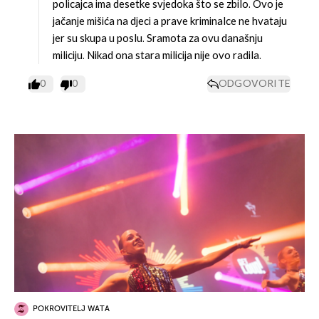
policajca ima desetke svjedoka što se zbilo. Ovo je
jačanje mišića na djeci a prave kriminalce ne hvataju
jer su skupa u poslu. Sramota za ovu današnju
miliciju. Nikad ona stara milicija nije ovo radila.
0
0
ODGOVORITE
POKROVITELJ WATA