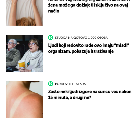
žena može ga doživjeti isključivo na ovaj
način
STUDIJA NA GOTOVO 1.900 OSOBA
Ljudi koji redovito rade ovo imaju “mlađi”
organizam, pokazuje istraživanje
POKROVITELJ STADA
Zašto neki ljudi izgore na suncu već nakon
15 minuta, a drugi ne?