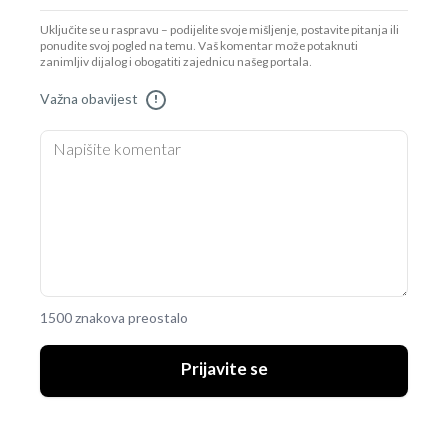
Uključite se u raspravu – podijelite svoje mišljenje, postavite pitanja ili
ponudite svoj pogled na temu. Vaš komentar može potaknuti
zanimljiv dijalog i obogatiti zajednicu našeg portala.
Važna obavijest
!
1500 znakova preostalo
Prijavite se