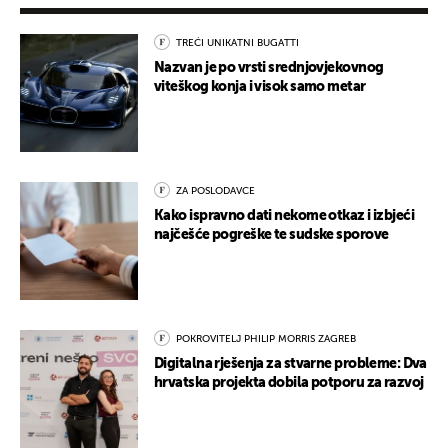
TREĆI UNIKATNI BUGATTI
Nazvan je po vrsti srednjovjekovnog
viteškog konja i visok samo metar
ZA POSLODAVCE
Kako ispravno dati nekome otkaz i izbjeći
najčešće pogreške te sudske sporove
POKROVITELJ PHILIP MORRIS ZAGREB
Digitalna rješenja za stvarne probleme: Dva
hrvatska projekta dobila potporu za razvoj