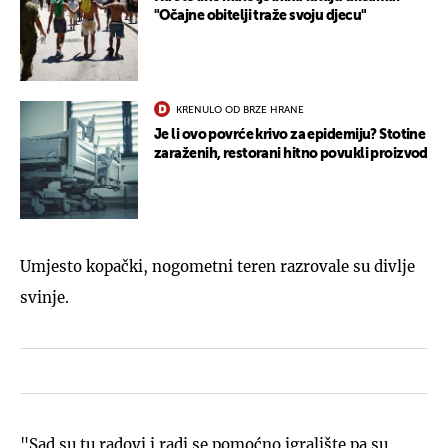
"Očajne obitelji traže svoju djecu"
KRENULO OD BRZE HRANE
Je li ovo povrće krivo za epidemiju? Stotine
zaraženih, restorani hitno povukli proizvod
Umjesto kopački, nogometni teren razrovale su divlje
svinje.
"Sad su tu radovi i radi se pomoćno igralište pa su