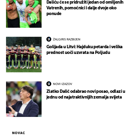
Daliću će se pridružiti jedan od omiljenih
Vatrenih, pomoćnici i dalje dvoje oko
ponude
ŽALGIRIS RAZBIJEN
Golijada u Litvi: Hajduku petarda i velika
prednost uoči uzvrata na Poljudu
NOVI IZAZOV
Zlatko Dalić odabrao novi posao, odlazi u
jednu od najatraktivnijih zemalja svijeta
NOVAC