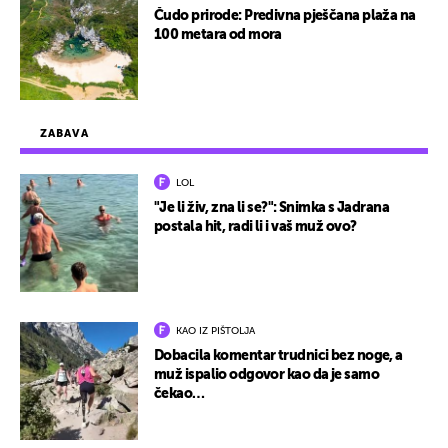
Čudo prirode: Predivna pješčana plaža na
100 metara od mora
ZABAVA
LOL
"Je li živ, zna li se?": Snimka s Jadrana
postala hit, radi li i vaš muž ovo?
KAO IZ PIŠTOLJA
Dobacila komentar trudnici bez noge, a
muž ispalio odgovor kao da je samo
čekao…