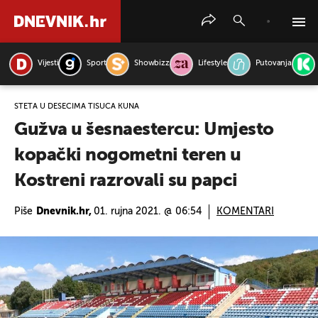
Vijesti
Sport
Showbizz
Lifestyle
Putovanja
PRETRAŽITE VIJESTI
ŠTETA U DESECIMA TISUĆA KUNA
Gužva u šesnaestercu: Umjesto
kopački nogometni teren u
Kostreni razrovali su papci
Piše
Dnevnik.hr,
01. rujna 2021. @ 06:54
KOMENTARI