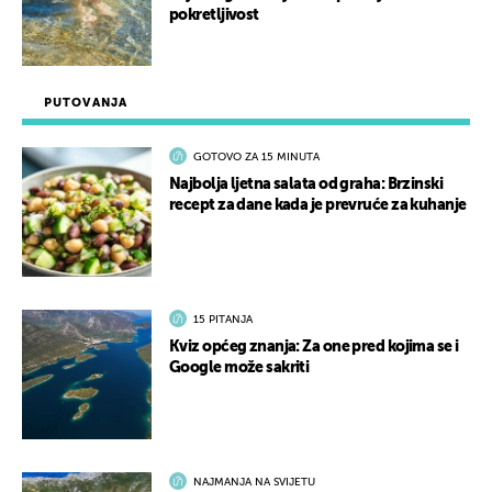
pokretljivost
PUTOVANJA
GOTOVO ZA 15 MINUTA
Najbolja ljetna salata od graha: Brzinski
recept za dane kada je prevruće za kuhanje
15 PITANJA
Kviz općeg znanja: Za one pred kojima se i
Google može sakriti
NAJMANJA NA SVIJETU