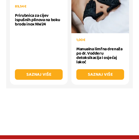
89,54 €
Prirubnica za cijev
ispušnih plinova na boku
broda inox NW24
1,00 €
Manualna limfna drenaža
po dr. Vodderu
detoksikacija i osjećaj
lakoć
SAZNAJ VIŠE
SAZNAJ VIŠE