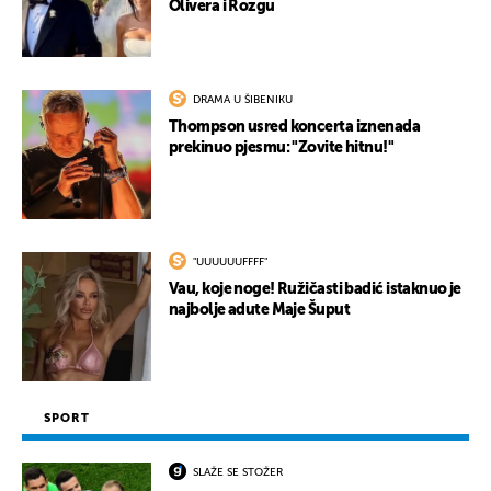
Olivera i Rozgu
DRAMA U ŠIBENIKU
Thompson usred koncerta iznenada
prekinuo pjesmu: "Zovite hitnu!"
"UUUUUUFFFF"
Vau, koje noge! Ružičasti badić istaknuo je
najbolje adute Maje Šuput
SPORT
SLAŽE SE STOŽER