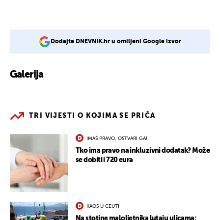
Dodajte DNEVNIK.hr u omiljeni Google izvor
Galerija
1
TRI VIJESTI O KOJIMA SE PRIČA
IMAŠ PRAVO, OSTVARI GA!
Tko ima pravo na inkluzivni dodatak? Može
se dobiti i 720 eura
KAOS U CEUTI
Na stotine maloljetnika lutaju ulicama: