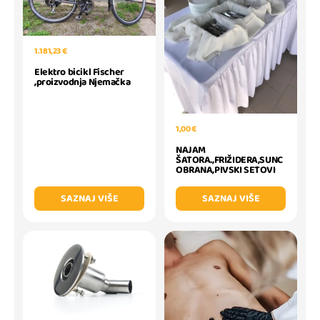
1.181,23 €
Elektro bicikl Fischer
,proizvodnja Njemačka
1,00 €
NAJAM
ŠATORA.,FRIŽIDERA,SUNC
OBRANA,PIVSKI SETOVI
SAZNAJ VIŠE
SAZNAJ VIŠE