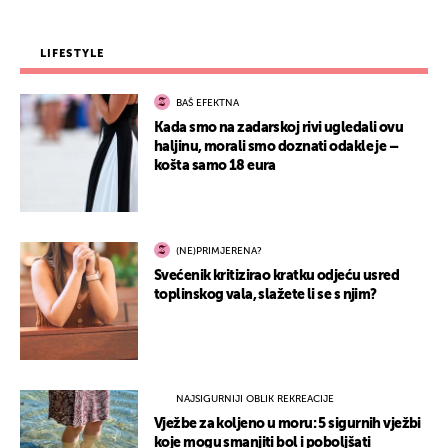
LIFESTYLE
BAŠ EFEKTNA
Kada smo na zadarskoj rivi ugledali ovu
haljinu, morali smo doznati odakle je –
košta samo 18 eura
(NE)PRIMJERENA?
Svećenik kritizirao kratku odjeću usred
toplinskog vala, slažete li se s njim?
NAJSIGURNIJI OBLIK REKREACIJE
Vježbe za koljeno u moru: 5 sigurnih vježbi
koje mogu smanjiti bol i poboljšati