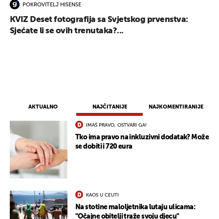
POKROVITELJ HISENSE
KVIZ Deset fotografija sa Svjetskog prvenstva:
Sjećate li se ovih trenutaka?...
AKTUALNO
NAJČITANIJE
NAJKOMENTIRANIJE
IMAŠ PRAVO, OSTVARI GA!
Tko ima pravo na inkluzivni dodatak? Može
se dobiti i 720 eura
KAOS U CEUTI
Na stotine maloljetnika lutaju ulicama:
UKLJUČITE NOTIFIKACIJE
"Očajne obitelji traže svoju djecu"