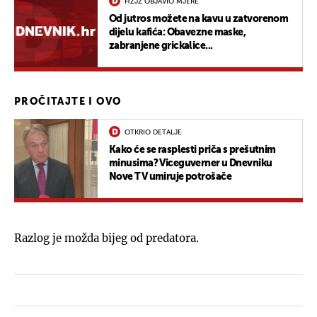
HZJZ OBJAVIO MJERE
Od jutros možete na kavu u zatvorenom
dijelu kafića: Obavezne maske,
zabranjene grickalice...
PROČITAJTE I OVO
OTKRIO DETALJE
Kako će se rasplesti priča s prešutnim
minusima? Viceguverner u Dnevniku
Nove TV umiruje potrošače
Razlog je možda bijeg od predatora.