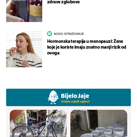
zdrave zglobove
NOVO ISTRAŽIVANJE
Hormonska terapija u menopauzi: Žene
koje je koriste imaju znatno manji rizik od
ovoga