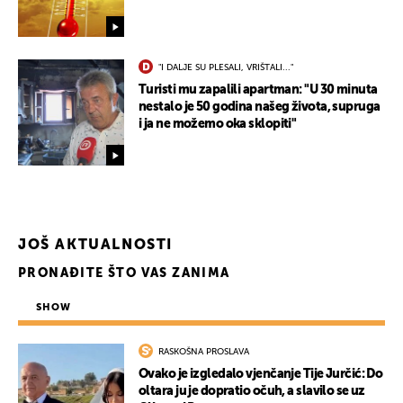
"I DALJE SU PLESALI, VRIŠTALI..."
Turisti mu zapalili apartman: "U 30 minuta
nestalo je 50 godina našeg života, supruga
i ja ne možemo oka sklopiti"
JOŠ AKTUALNOSTI
PRONAĐITE ŠTO VAS ZANIMA
SHOW
RASKOŠNA PROSLAVA
Ovako je izgledalo vjenčanje Tije Jurčić: Do
oltara ju je dopratio očuh, a slavilo se uz