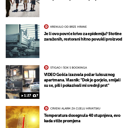
KRENULO OD BRZE HRANE
Je li ovo povrće krivo za epidemiju? Stotine
zaraženih, restorani hitno povukli proizvod
STIGAO I ŠOK S BOOKINGA
VIDEO Gošća izazvala požar luksuznog
apartmana. Vlasnik: "Dok je gorjelo, smijali
su se, pili i pokazivali mi srednji prst"
1:27
7
CRVENI ALARM ZA CIJELU HRVATSKU
Temperatura dosegnula 40 stupnjeva, evo
kada stiže promjena