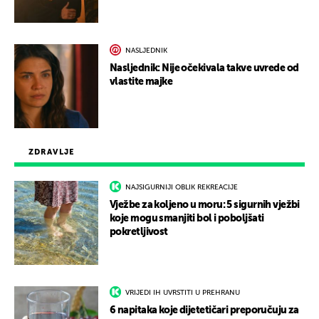
NASLJEDNIK
Nasljednik: Nije očekivala takve uvrede od
vlastite majke
ZDRAVLJE
NAJSIGURNIJI OBLIK REKREACIJE
Vježbe za koljeno u moru: 5 sigurnih vježbi
koje mogu smanjiti bol i poboljšati
pokretljivost
VRIJEDI IH UVRSTITI U PREHRANU
6 napitaka koje dijetetičari preporučuju za