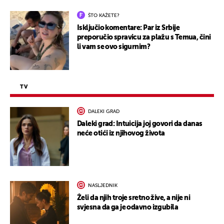
ŠTO KAŽETE?
Isključio komentare: Par iz Srbije
preporučio spravicu za plažu s Temua, čini
li vam se ovo sigurnim?
TV
DALEKI GRAD
Daleki grad: Intuicija joj govori da danas
neće otići iz njihovog života
NASLJEDNIK
Želi da njih troje sretno žive, a nije ni
svjesna da ga je odavno izgubila