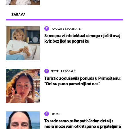
ZABAVA
POKAŽITE ŠTO ZNATE!
Samo pravi intelektualci mogu riješiti ovaj
kviz bez ijedne pogreške
JESTE LI PROBALI?
Turisticu oduševila ponuda u Primoštenu:
"Oni su puno pametniji od nas"
HMM…
To rade samo psihopati: Jedan detalj s
mora može vam otkriti puno o prijateljima