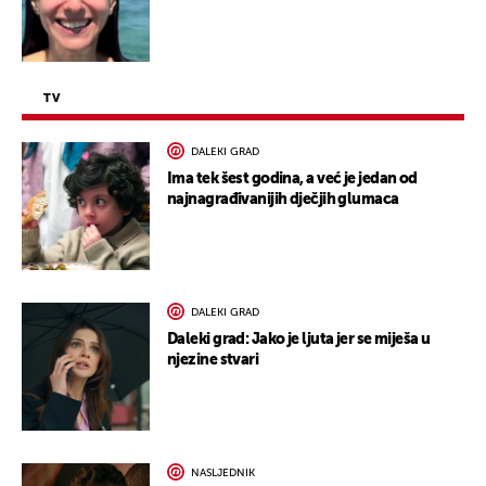
TV
DALEKI GRAD
Ima tek šest godina, a već je jedan od
najnagrađivanijih dječjih glumaca
DALEKI GRAD
Daleki grad: Jako je ljuta jer se miješa u
njezine stvari
NASLJEDNIK