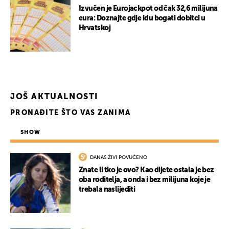
Izvučen je Eurojackpot od čak 32,6 milijuna
UKLJUČITE NOTIFIKACIJE
eura: Doznajte gdje idu bogati dobitci u
Hrvatskoj
JOŠ AKTUALNOSTI
PRONAĐITE ŠTO VAS ZANIMA
SHOW
DANAS ŽIVI POVUČENO
Znate li tko je ovo? Kao dijete ostala je bez
oba roditelja, a onda i bez milijuna koje je
trebala naslijediti