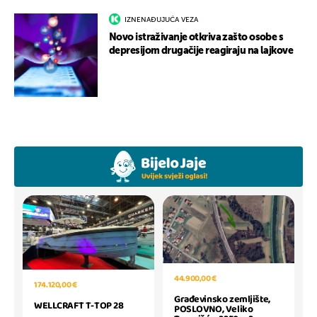
IZNENAĐUJUĆA VEZA
Novo istraživanje otkriva zašto osobe s
depresijom drugačije reagiraju na lajkove
44.900,00 €
174.120,00 €
Građevinsko zemljište,
WELLCRAFT T-TOP 28
POSLOVNO, Veliko