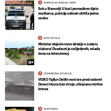
SUMNJA NA NASILNU SMRT
Šok u Slavoniji: U kući pronađeno tijelo
muškarca, policija odmah uhitila jednu
osobu
NOVI DETALJI
Ministar objavio nove detalje o sudaru
vlakova! Dvadeset je ozlijeđenih, mlađa
žena na intenzivnoj
9
IZVANREDNA SITUACIJA
VIDEO Tajfun Delfin nosi sve pred sobom!
Deseci tisuća bez struje, otkazane stotine
letova
ČESTITAMO!