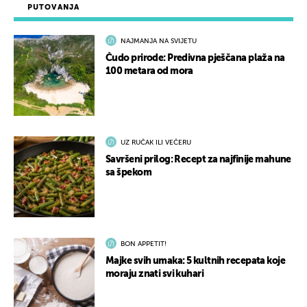
PUTOVANJA
NAJMANJA NA SVIJETU
Čudo prirode: Predivna pješčana plaža na
100 metara od mora
UZ RUČAK ILI VEČERU
Savršeni prilog: Recept za najfinije mahune
sa špekom
BON APPETIT!
Majke svih umaka: 5 kultnih recepata koje
moraju znati svi kuhari