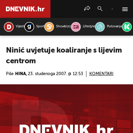
Vijesti
Sport
Showbizz
Lifestyle
Putovanja
PRETRAŽITE VIJESTI
Ninić uvjetuje koaliranje s lijevim
centrom
Piše
HINA,
23. studenoga 2007. @ 12:53
KOMENTARI