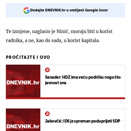
Dodajte DNEVNIK.hr u omiljeni Google izvor
Te izmjene, naglasio je Ninić, moraju biti u korist
radnika, a ne, kao do sada, u korist kapitala.
PROČITAJTE I OVO
Sanader: HDZ ima veću podršku nego što
javnost zna
Jakovčić: IDS je spreman poduprijeti SDP