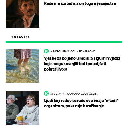
Rade mu iza leđa, a on toga nije svjestan
ZDRAVLJE
NAJSIGURNIJI OBLIK REKREACIJE
Vježbe za koljeno u moru: 5 sigurnih vježbi
koje mogu smanjiti bol i poboljšati
pokretljivost
STUDIJA NA GOTOVO 1.900 OSOBA
Ljudi koji redovito rade ovo imaju “mlađi”
organizam, pokazuje istraživanje