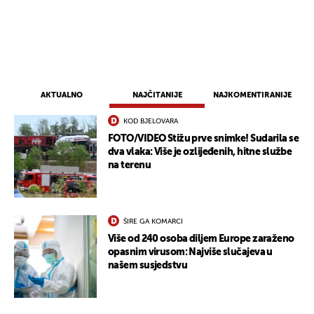
AKTUALNO
NAJČITANIJE
NAJKOMENTIRANIJE
KOD BJELOVARA
FOTO/VIDEO Stižu prve snimke! Sudarila se
dva vlaka: Više je ozlijeđenih, hitne službe
na terenu
ŠIRE GA KOMARCI
Više od 240 osoba diljem Europe zaraženo
opasnim virusom: Najviše slučajeva u
našem susjedstvu