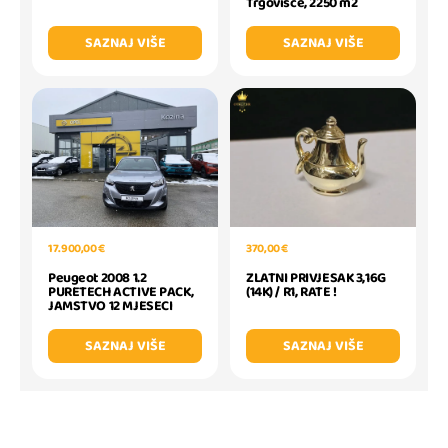
Trgovišće, 2250 m2
SAZNAJ VIŠE
SAZNAJ VIŠE
370,00 €
17.900,00 €
ZLATNI PRIVJESAK 3,16G
Peugeot 2008 1.2
(14K) / R1, RATE !
PURETECH ACTIVE PACK,
JAMSTVO 12 MJESECI
SAZNAJ VIŠE
SAZNAJ VIŠE