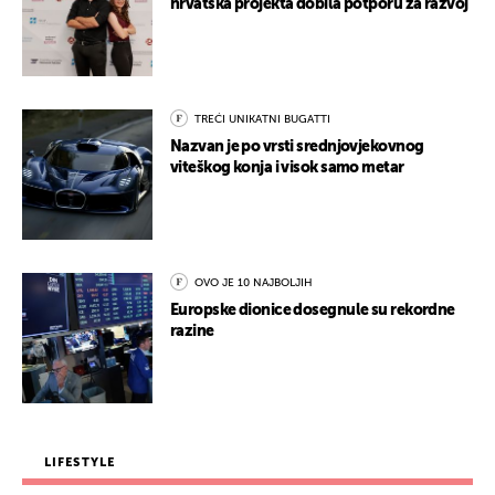
hrvatska projekta dobila potporu za razvoj
TREĆI UNIKATNI BUGATTI
Nazvan je po vrsti srednjovjekovnog
viteškog konja i visok samo metar
OVO JE 10 NAJBOLJIH
Europske dionice dosegnule su rekordne
razine
LIFESTYLE