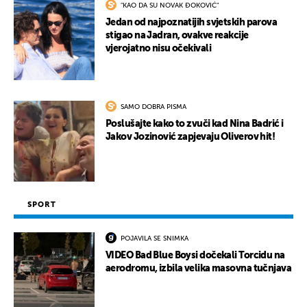
"KAO DA SU NOVAK ĐOKOVIĆ"
Jedan od najpoznatijih svjetskih parova
stigao na Jadran, ovakve reakcije
vjerojatno nisu očekivali
SAMO DOBRA PISMA
Poslušajte kako to zvuči kad Nina Badrić i
Jakov Jozinović zapjevaju Oliverov hit!
SPORT
POJAVILA SE SNIMKA
VIDEO Bad Blue Boysi dočekali Torcidu na
aerodromu, izbila velika masovna tučnjava