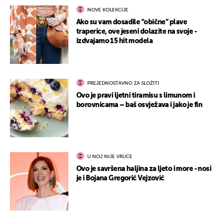
NOVE KOLEKCIJE
Ako su vam dosadile “obične” plave
traperice, ove jeseni dolazite na svoje -
izdvajamo 15 hit modela
PREJEDNOSTAVNO ZA SLOŽITI
Ovo je pravi ljetni tiramisu s limunom i
borovnicama – baš osvježava i jako je fin
U NOJ NIJE VRUĆE
Ovo je savršena haljina za ljeto i more - nosi
je i Bojana Gregorić Vejzović