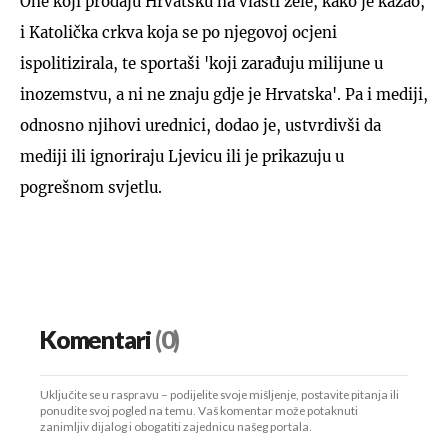
One koji prodaju Hrvatsku na vlasti žele, kako je kazao,
i Katolička crkva koja se po njegovoj ocjeni
ispolitizirala, te sportaši 'koji zarađuju milijune u
inozemstvu, a ni ne znaju gdje je Hrvatska'. Pa i mediji,
odnosno njihovi urednici, dodao je, ustvrdivši da
mediji ili ignoriraju Ljevicu ili je prikazuju u
pogrešnom svjetlu.
Komentari
(0)
Uključite se u raspravu – podijelite svoje mišljenje, postavite pitanja ili
ponudite svoj pogled na temu. Vaš komentar može potaknuti
zanimljiv dijalog i obogatiti zajednicu našeg portala.