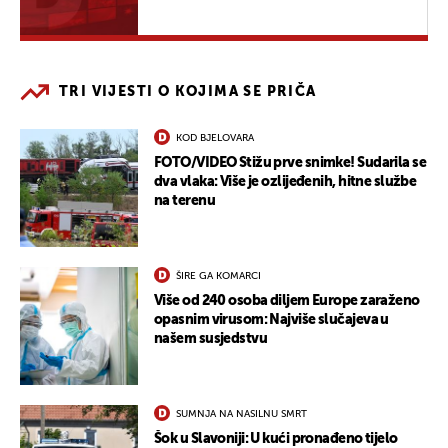
TRI VIJESTI O KOJIMA SE PRIČA
KOD BJELOVARA
FOTO/VIDEO Stižu prve snimke! Sudarila se
dva vlaka: Više je ozlijeđenih, hitne službe
na terenu
ŠIRE GA KOMARCI
Više od 240 osoba diljem Europe zaraženo
opasnim virusom: Najviše slučajeva u
našem susjedstvu
SUMNJA NA NASILNU SMRT
Šok u Slavoniji: U kući pronađeno tijelo