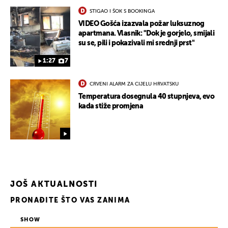
STIGAO I ŠOK S BOOKINGA
VIDEO Gošća izazvala požar luksuznog
apartmana. Vlasnik: "Dok je gorjelo, smijali
su se, pili i pokazivali mi srednji prst"
1:27
7
CRVENI ALARM ZA CIJELU HRVATSKU
Temperatura dosegnula 40 stupnjeva, evo
kada stiže promjena
JOŠ AKTUALNOSTI
PRONAĐITE ŠTO VAS ZANIMA
SHOW