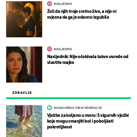
NASLJEDNIK
Želi da njih troje sretno žive, a nije ni
svjesna da ga je odavno izgubila
NASLJEDNIK
Nasljednik: Nije očekivala takve uvrede od
vlastite majke
ZDRAVLJE
NAJSIGURNIJI OBLIK REKREACIJE
Vježbe za koljeno u moru: 5 sigurnih vježbi
koje mogu smanjiti bol i poboljšati
pokretljivost