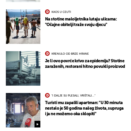
KAOS U CEUTI
Na stotine maloljetnika lutaju ulicama:
"Očajne obitelji traže svoju djecu"
KRENULO OD BRZE HRANE
Je li ovo povrće krivo za epidemiju? Stotine
zaraženih, restorani hitno povukli proizvod
"I DALJE SU PLESALI, VRIŠTALI..."
Turisti mu zapalili apartman: "U 30 minuta
UKLJUČITE NOTIFIKACIJE
nestalo je 50 godina našeg života, supruga
i ja ne možemo oka sklopiti"