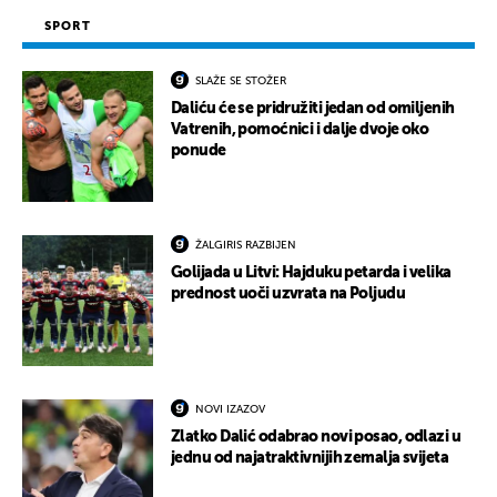
SPORT
SLAŽE SE STOŽER
Daliću će se pridružiti jedan od omiljenih
Vatrenih, pomoćnici i dalje dvoje oko
ponude
ŽALGIRIS RAZBIJEN
Golijada u Litvi: Hajduku petarda i velika
prednost uoči uzvrata na Poljudu
NOVI IZAZOV
Zlatko Dalić odabrao novi posao, odlazi u
jednu od najatraktivnijih zemalja svijeta