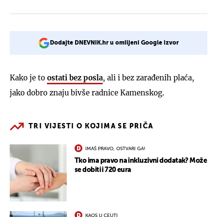
Dodajte DNEVNIK.hr u omiljeni Google izvor
Kako je to
ostati bez posla
, ali i bez zarađenih plaća,
jako dobro znaju bivše radnice Kamenskog.
TRI VIJESTI O KOJIMA SE PRIČA
IMAŠ PRAVO, OSTVARI GA!
Tko ima pravo na inkluzivni dodatak? Može
se dobiti i 720 eura
KAOS U CEUTI