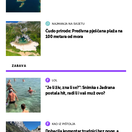
NAJMANJA NA SVIJETU
Čudo prirode: Predivna pješčana plaža na
100 metara od mora
ZABAVA
LOL
"Je li živ, zna li se?": Snimka s Jadrana
postala hit, radi li i vaš muž ovo?
KAO IZ PIŠTOLJA
Dobacila komentar trudnici bez noge, a