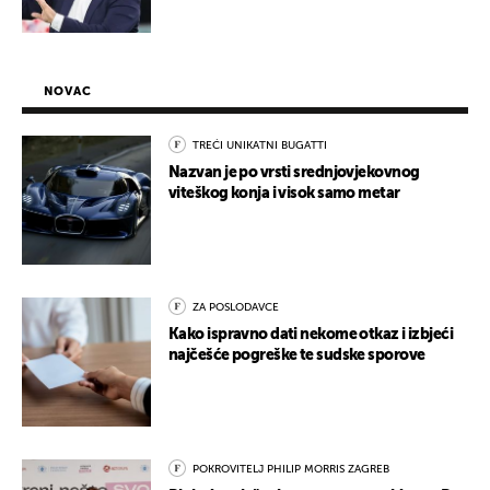
NOVAC
TREĆI UNIKATNI BUGATTI
Nazvan je po vrsti srednjovjekovnog
viteškog konja i visok samo metar
ZA POSLODAVCE
Kako ispravno dati nekome otkaz i izbjeći
najčešće pogreške te sudske sporove
POKROVITELJ PHILIP MORRIS ZAGREB