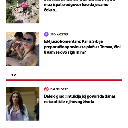
muž ispalio odgovor kao da je samo
čekao…
ŠTO KAŽETE?
Isključio komentare: Par iz Srbije
preporučio spravicu za plažu s Temua, čini
li vam se ovo sigurnim?
TV
DALEKI GRAD
Daleki grad: Intuicija joj govori da danas
neće otići iz njihovog života