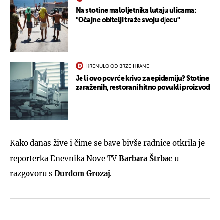
Na stotine maloljetnika lutaju ulicama:
"Očajne obitelji traže svoju djecu"
KRENULO OD BRZE HRANE
Je li ovo povrće krivo za epidemiju? Stotine
zaraženih, restorani hitno povukli proizvod
Kako danas žive i čime se bave bivše radnice otkrila je
reporterka Dnevnika Nove TV
Barbara Štrbac
u
razgovoru s
Đurđom Grozaj
.