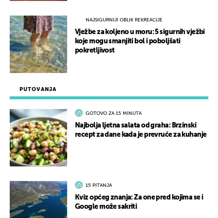
NAJSIGURNIJI OBLIK REKREACIJE
Vježbe za koljeno u moru: 5 sigurnih vježbi
koje mogu smanjiti bol i poboljšati
pokretljivost
PUTOVANJA
GOTOVO ZA 15 MINUTA
Najbolja ljetna salata od graha: Brzinski
recept za dane kada je prevruće za kuhanje
15 PITANJA
Kviz općeg znanja: Za one pred kojima se i
Google može sakriti