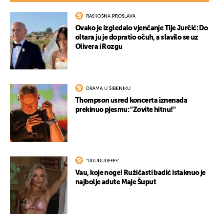
RASKOŠNA PROSLAVA
Ovako je izgledalo vjenčanje Tije Jurčić: Do
oltara ju je dopratio očuh, a slavilo se uz
Olivera i Rozgu
DRAMA U ŠIBENIKU
Thompson usred koncerta iznenada
prekinuo pjesmu: "Zovite hitnu!"
"UUUUUUFFFF"
Vau, koje noge! Ružičasti badić istaknuo je
najbolje adute Maje Šuput