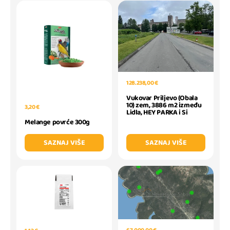
128.238,00 €
Vukovar Priljevo (Obala
10) zem, 3886 m2 između
3,20 €
Lidla, HEY PARKA i Si
Melange povrće 300g
SAZNAJ VIŠE
SAZNAJ VIŠE