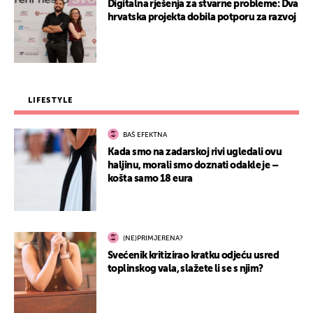
Digitalna rješenja za stvarne probleme: Dva
hrvatska projekta dobila potporu za razvoj
LIFESTYLE
BAŠ EFEKTNA
Kada smo na zadarskoj rivi ugledali ovu
haljinu, morali smo doznati odakle je –
košta samo 18 eura
(NE)PRIMJERENA?
Svećenik kritizirao kratku odjeću usred
toplinskog vala, slažete li se s njim?