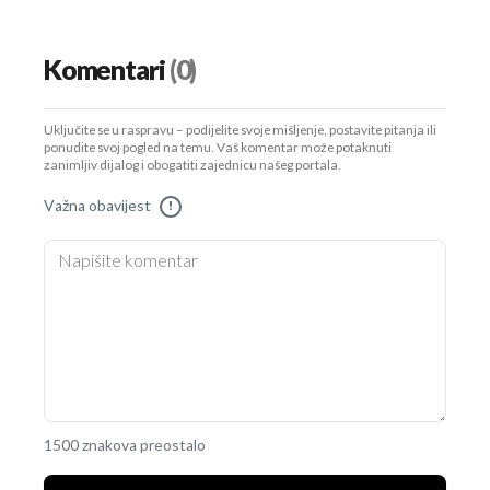
Komentari
(0)
Uključite se u raspravu – podijelite svoje mišljenje, postavite pitanja ili
ponudite svoj pogled na temu. Vaš komentar može potaknuti
zanimljiv dijalog i obogatiti zajednicu našeg portala.
Važna obavijest
!
1500 znakova preostalo