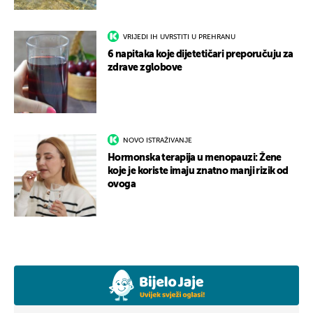
VRIJEDI IH UVRSTITI U PREHRANU
6 napitaka koje dijetetičari preporučuju za
zdrave zglobove
NOVO ISTRAŽIVANJE
Hormonska terapija u menopauzi: Žene
koje je koriste imaju znatno manji rizik od
ovoga