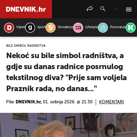
Vijesti
Sport
Showbizz
Lifestyle
Putovanja
PRETRAŽITE VIJESTI
BILE SIMBOL RADNIŠTVA
Nekoć su bile simbol radništva, a
gdje su danas radnice posrnulog
tekstilnog diva? "Prije sam voljela
Praznik rada, no danas..."
Piše
DNEVNIK.hr,
01. svibnja 2026. @ 21:30
KOMENTARI