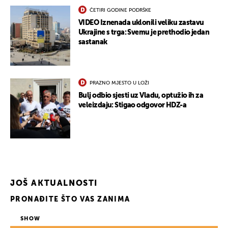
ČETIRI GODINE PODRŠKE
VIDEO Iznenada uklonili veliku zastavu
Ukrajine s trga: Svemu je prethodio jedan
sastanak
PRAZNO MJESTO U LOŽI
Bulj odbio sjesti uz Vladu, optužio ih za
veleizdaju: Stigao odgovor HDZ-a
JOŠ AKTUALNOSTI
PRONAĐITE ŠTO VAS ZANIMA
SHOW