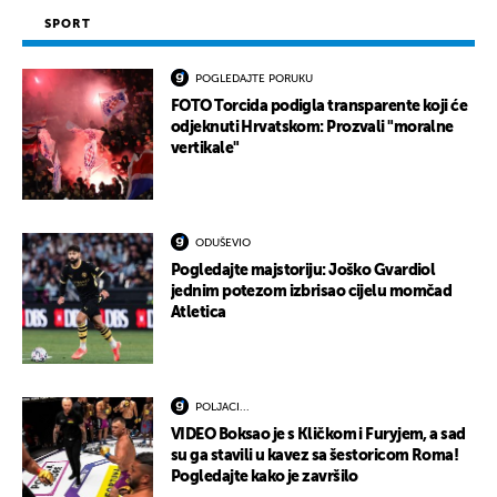
SPORT
POGLEDAJTE PORUKU
FOTO Torcida podigla transparente koji će
odjeknuti Hrvatskom: Prozvali "moralne
vertikale"
ODUŠEVIO
Pogledajte majstoriju: Joško Gvardiol
jednim potezom izbrisao cijelu momčad
Atletica
POLJACI...
VIDEO Boksao je s Kličkom i Furyjem, a sad
su ga stavili u kavez sa šestoricom Roma!
Pogledajte kako je završilo