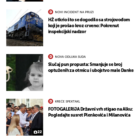
NOVI INCIDENT NA PRUZI
HŽ otkrio što se dogodilo sa strojovođom
koji je prošao kroz crveno: Pokrenut
inspekcijski nadzor
NOVA ODLUKA SUDA
Slučaj pun propusta: Smanjuje se broj
optuženih za otmicu i ubojstvo male Danke
KREĆE SPEKTAKL
FOTOGALERIJA Državni vrh stigao na Alku:
Pogledajte susret Plenkovića i Milanovića
22
UKLJUČITE NOTIFIKACIJE