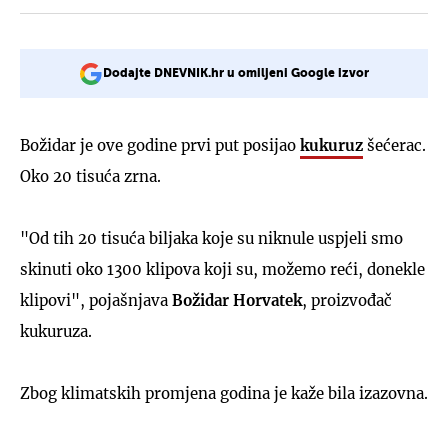
Dodajte DNEVNIK.hr u omiljeni Google izvor
Božidar je ove godine prvi put posijao
kukuruz
šećerac.
Oko 20 tisuća zrna.
"Od tih 20 tisuća biljaka koje su niknule uspjeli smo
skinuti oko 1300 klipova koji su, možemo reći, donekle
klipovi", pojašnjava
Božidar Horvatek
, proizvođač
kukuruza.
Zbog klimatskih promjena godina je kaže bila izazovna.