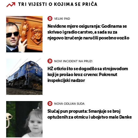
TRI VIJESTI O KOJIMA SE PRIČA
VELIKI PAD
Neviđene mjere osiguranja: Godinama se
skrivao i gradio carstvo, a sada su za
njegovo izručenje naručili posebno vozilo
NOVI INCIDENT NA PRUZI
HŽ otkrio što se dogodilo sa strojovođom
koji je prošao kroz crveno: Pokrenut
inspekcijski nadzor
NOVA ODLUKA SUDA
Slučaj pun propusta: Smanjuje se broj
optuženih za otmicu i ubojstvo male Danke