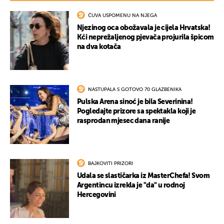
ČUVA USPOMENU NA NJEGA
Njezinog oca obožavala je cijela Hrvatska!
Kći neprežaljenog pjevača projurila špicom
na dva kotača
NASTUPALA S GOTOVO 70 GLAZBENIKA
Pulska Arena sinoć je bila Severinina!
Pogledajte prizore sa spektakla koji je
rasprodan mjesec dana ranije
BAJKOVITI PRIZORI
Udala se slastičarka iz MasterChefa! Svom
Argentincu izrekla je "da" u rodnoj
Hercegovini