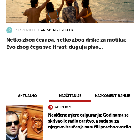
POKROVITELJ CARLSBERG CROATIA
Netko zbog ćevapa, netko zbog drške za motiku:
Evo zbog čega sve Hrvati duguju pivo...
AKTUALNO
NAJČITANIJE
NAJKOMENTIRANIJE
VELIKI PAD
Neviđene mjere osiguranja: Godinama se
skrivao i gradio carstvo, a sada su za
njegovo izručenje naručili posebno vozilo