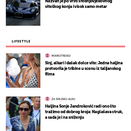
Nazvan je po vrsti srednjovjekovnog
viteškog konja i visok samo metar
LIFESTYLE
MIKROTREND
Sinj, alkari i dašak dolce vite: Jedna haljina
pretvorila je tribine u scenu iz talijanskog
filma
ZA SINJSKU ALKU
Haljina Sonje Jandroković radi ono što
tražimo od dobrog kroja: Naglašava struk,
a sada je i na sniženju