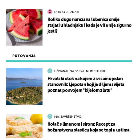
DOBRO JE ZNATI
Koliko dugo narezana lubenica smije
stajati u hladnjaku i kada je više nije sigurno
jesti?
PUTOVANJA
UŽIVANJE NA "PRIVATNOM" OTOKU
Hrvatski otok na kojem živi samo jedan
stanovnik: Ljepotan koji je diljem svijeta
poznat po svojem "bijelom zlatu"
MA, SAVRŠENSTVO!
Kolač s limunom i sirom: Recept za
božanstvenu slasticu koja se topi u ustima