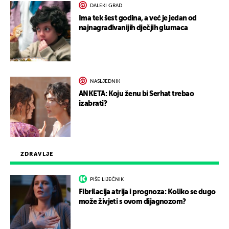
DALEKI GRAD
Ima tek šest godina, a već je jedan od
najnagrađivanijih dječjih glumaca
NASLJEDNIK
ANKETA: Koju ženu bi Serhat trebao
izabrati?
ZDRAVLJE
PIŠE LIJEČNIK
Fibrilacija atrija i prognoza: Koliko se dugo
može živjeti s ovom dijagnozom?