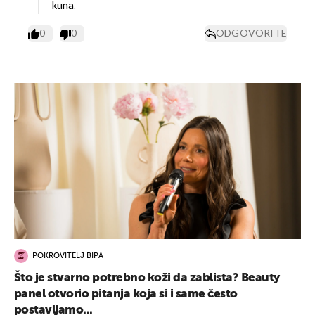
kuna.
0
0
ODGOVORITE
POKROVITELJ BIPA
Što je stvarno potrebno koži da zablista? Beauty
panel otvorio pitanja koja si i same često
postavljamo...