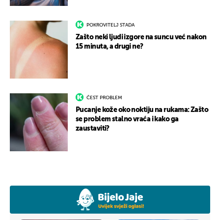
POKROVITELJ STADA
Zašto neki ljudi izgore na suncu već nakon
15 minuta, a drugi ne?
ČEST PROBLEM
Pucanje kože oko noktiju na rukama: Zašto
se problem stalno vraća i kako ga
zaustaviti?