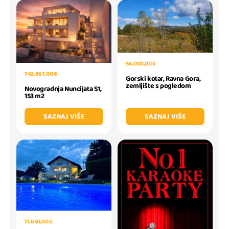
56.000,00 €
742.867,00 €
Gorski kotar, Ravna Gora,
zemljište s pogledom
Novogradnja Nuncijata S1,
153 m2
SAZNAJ VIŠE
SAZNAJ VIŠE
11.650,00 €