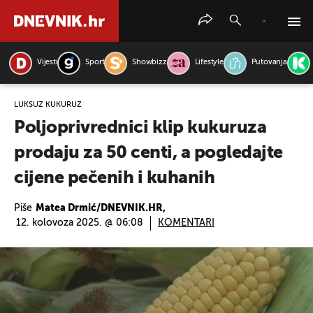
Vijesti
Sport
Showbizz
Lifestyle
Putovanja
PRETRAŽITE VIJESTI
LUKSUZ KUKURUZ
Poljoprivrednici klip kukuruza
prodaju za 50 centi, a pogledajte
cijene pečenih i kuhanih
Piše
Matea Drmić/DNEVNIK.HR,
12. kolovoza 2025. @ 06:08
KOMENTARI