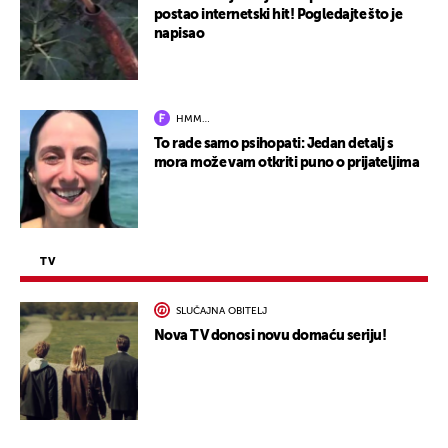
postao internetski hit! Pogledajte što je
napisao
HMM…
To rade samo psihopati: Jedan detalj s
mora može vam otkriti puno o prijateljima
TV
SLUČAJNA OBITELJ
Nova TV donosi novu domaću seriju!