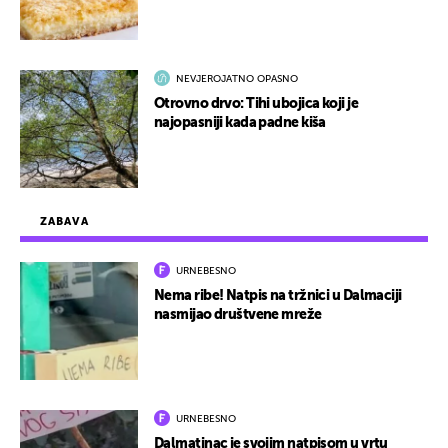
NEVJEROJATNO OPASNO
Otrovno drvo: Tihi ubojica koji je
najopasniji kada padne kiša
ZABAVA
URNEBESNO
Nema ribe! Natpis na tržnici u Dalmaciji
nasmijao društvene mreže
URNEBESNO
Dalmatinac je svojim natpisom u vrtu