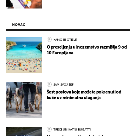
NOVAC
KAMO BI OTIŠLI?
O preseljenju u inozemstvo razmišlja 9 od
10 Europljana
SAM SVOJ ŠEF
Šest poslova koje možete pokrenuti od
kuće uz minimalna ulaganja
TREĆI UNIKATNI BUGATTI