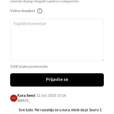
zanimljiv dijalog i obogatiti zajednicu našeg portala.
Važna obavijest
!
1500 znakova preostalo
Prijavite se
Kata Senić
12. kol. 2025 15:16
KS
@RS21_
Sve ludo. Ne razumiju se u eura, misle da je 1euro 1