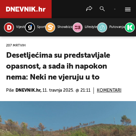
Vijesti
Sport
Showbizz
Lifestyle
Putovanja
PRETRAŽITE VIJESTI
207 MRTVIH
Desetljećima su predstavljale
opasnost, a sada ih napokon
nema: Neki ne vjeruju u to
Piše
DNEVNIK.hr,
11. travnja 2025. @ 21:11
KOMENTARI