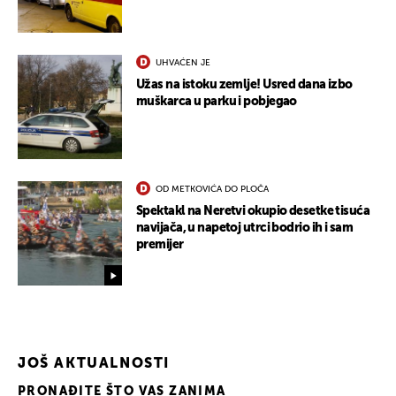
UHVAĆEN JE
Užas na istoku zemlje! Usred dana izbo
muškarca u parku i pobjegao
OD METKOVIĆA DO PLOČA
Spektakl na Neretvi okupio desetke tisuća
navijača, u napetoj utrci bodrio ih i sam
premijer
JOŠ AKTUALNOSTI
UKLJUČITE NOTIFIKACIJE
PRONAĐITE ŠTO VAS ZANIMA