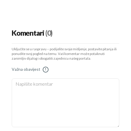
Komentari
(0)
Uključite se u raspravu – podijelite svoje mišljenje, postavite pitanja ili
ponudite svoj pogled na temu. Vaš komentar može potaknuti
zanimljiv dijalog i obogatiti zajednicu našeg portala.
Važna obavijest
!