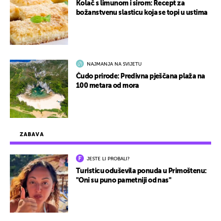
Kolač s limunom i sirom: Recept za
božanstvenu slasticu koja se topi u ustima
NAJMANJA NA SVIJETU
Čudo prirode: Predivna pješčana plaža na
100 metara od mora
ZABAVA
JESTE LI PROBALI?
Turisticu oduševila ponuda u Primoštenu:
"Oni su puno pametniji od nas"