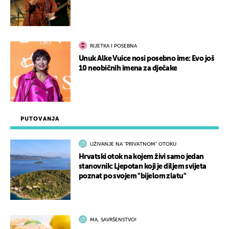
RIJETKA I POSEBNA
Unuk Alke Vuice nosi posebno ime: Evo još
10 neobičnih imena za dječake
PUTOVANJA
UŽIVANJE NA "PRIVATNOM" OTOKU
Hrvatski otok na kojem živi samo jedan
stanovnik: Ljepotan koji je diljem svijeta
poznat po svojem "bijelom zlatu"
MA, SAVRŠENSTVO!