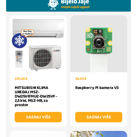
570,00 €
38,00 €
MITSUBISHI KLIMA
Raspberry Pi kamera V3
UREĐAJ MSZ-
DW25VF/MUZ-DW25VF -
2,5 kW, MSZ-HR, za
prostor
SAZNAJ VIŠE
SAZNAJ VIŠE