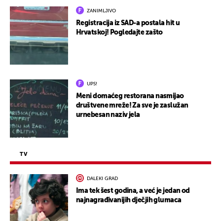
ZANIMLJIVO
Registracija iz SAD-a postala hit u
Hrvatskoj! Pogledajte zašto
UPS!
Meni domaćeg restorana nasmijao
društvene mreže! Za sve je zaslužan
urnebesan naziv jela
TV
DALEKI GRAD
Ima tek šest godina, a već je jedan od
najnagrađivanijih dječjih glumaca