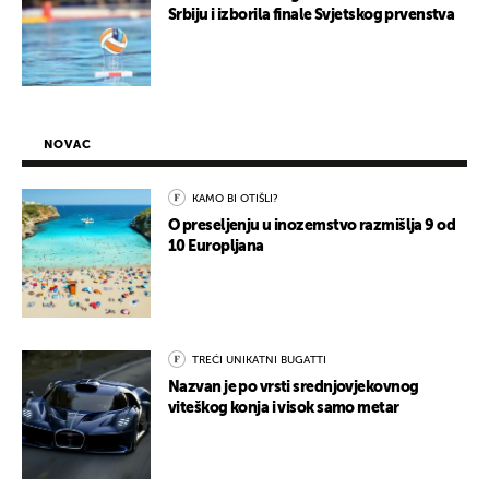
Srbiju i izborila finale Svjetskog prvenstva
NOVAC
KAMO BI OTIŠLI?
O preseljenju u inozemstvo razmišlja 9 od
10 Europljana
TREĆI UNIKATNI BUGATTI
Nazvan je po vrsti srednjovjekovnog
viteškog konja i visok samo metar