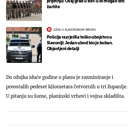
prijetnju: Ovaj grad u BiH-u bi mogao biti
žarište
UŽAS U SLAVONSKOM BRODU
Policija razrješila teško ubojstvo u
Slavoniji: Jedan ubod bio je koban.
Objavljeni detalji
Do ožujka iduće godine u planu je razminiranje i
preostalih pedeset kilometara četvornih u tri županije.
U pitanju su šume, planinski vrhovi i vojna skladišta.