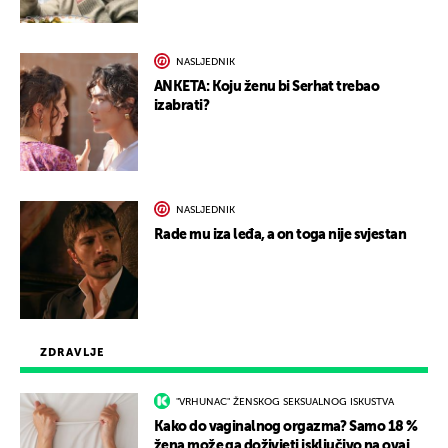
NASLJEDNIK
ANKETA: Koju ženu bi Serhat trebao
izabrati?
NASLJEDNIK
Rade mu iza leđa, a on toga nije svjestan
ZDRAVLJE
"VRHUNAC" ŽENSKOG SEKSUALNOG ISKUSTVA
Kako do vaginalnog orgazma? Samo 18 %
žena može ga doživjeti isključivo na ovaj