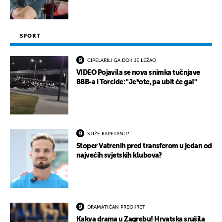
SPORT
CIPELARILI GA DOK JE LEŽAO
VIDEO Pojavila se nova snimka tučnjave
BBB-a i Torcide: "Je*ote, pa ubit će ga!"
STIŽE KAPETANU?
Stoper Vatrenih pred transferom u jedan od
najvećih svjetskih klubova?
DRAMATIČAN PREOKRET
Kakva drama u Zagrebu! Hrvatska srušila