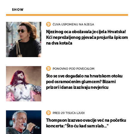
SHOW
ČUVA USPOMENU NA NJEGA
Njezinog oca obožavala je cijela Hrvatska!
Kći neprežaljenog pjevača projurila špicom
na dva kotača
PONOVNO POD POVEĆALOM
Što se sve događalo na hrvatskom otoku
pod osramoćenim glumcem? Bizarni
prizori i danas izazivaju nevjericu
PRED 20 TISUĆA LJUDI
Thompson izazvao ovacije već na početku
koncerta: "Što ću kad sam slab..."