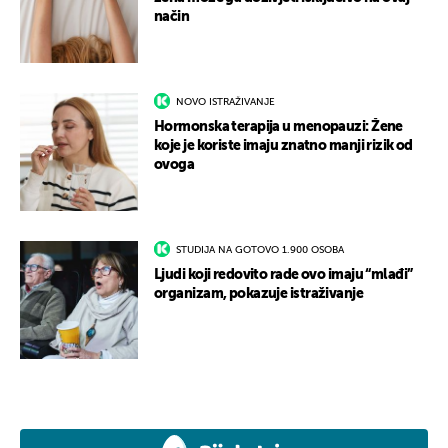
način
NOVO ISTRAŽIVANJE
Hormonska terapija u menopauzi: Žene
koje je koriste imaju znatno manji rizik od
ovoga
STUDIJA NA GOTOVO 1.900 OSOBA
Ljudi koji redovito rade ovo imaju “mlađi”
organizam, pokazuje istraživanje