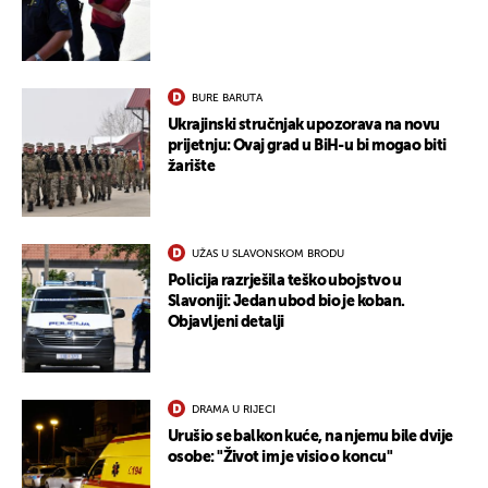
BURE BARUTA
Ukrajinski stručnjak upozorava na novu
prijetnju: Ovaj grad u BiH-u bi mogao biti
žarište
UŽAS U SLAVONSKOM BRODU
Policija razrješila teško ubojstvo u
Slavoniji: Jedan ubod bio je koban.
Objavljeni detalji
DRAMA U RIJECI
Urušio se balkon kuće, na njemu bile dvije
osobe: "Život im je visio o koncu"