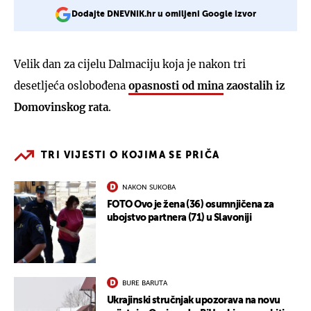
Dodajte DNEVNIK.hr u omiljeni Google izvor
Velik dan za cijelu Dalmaciju koja je nakon tri
desetljeća
oslobođena
opasnosti od mina
zaostalih iz
Domovinskog rata
.
TRI VIJESTI O KOJIMA SE PRIČA
NAKON SUKOBA
FOTO Ovo je žena (36) osumnjičena za
ubojstvo partnera (71) u Slavoniji
BURE BARUTA
Ukrajinski stručnjak upozorava na novu