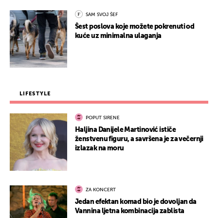
SAM SVOJ ŠEF
Šest poslova koje možete pokrenuti od
kuće uz minimalna ulaganja
LIFESTYLE
POPUT SIRENE
Haljina Danijele Martinović ističe
ženstvenu figuru, a savršena je za večernji
izlazak na moru
ZA KONCERT
Jedan efektan komad bio je dovoljan da
Vannina ljetna kombinacija zablista